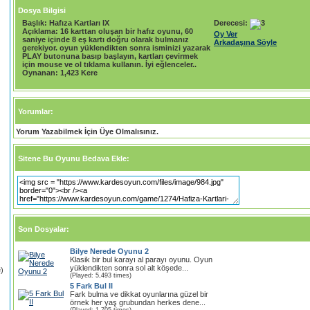
Dosya Bilgisi
Başlık:
Hafıza Kartları IX
Derecesi:
Açıklama:
16 karttan oluşan bir hafız oyunu, 60
Oy Ver
saniye içinde 8 eş kartı doğru olarak bulmanız
Arkadaşına Söyle
gerekiyor. oyun yüklendikten sonra isminizi yazarak
PLAY butonuna basıp başlayın, kartları çevirmek
için mouse ve ol tıklama kullanın. İyi eğlenceler..
Oynanan:
1,423 Kere
Yorumlar:
Yorum Yazabilmek İçin Üye Olmalısınız.
Sitene Bu Oyunu Bedava Ekle:
Son Dosyalar:
Bilye Nerede Oyunu 2
Klasik bir bul karayı al parayı oyunu. Oyun
yüklendikten sonra sol alt köşede...
)
(Played: 5,493 times)
5 Fark Bul II
Fark bulma ve dikkat oyunlarına güzel bir
örnek her yaş grubundan herkes dene...