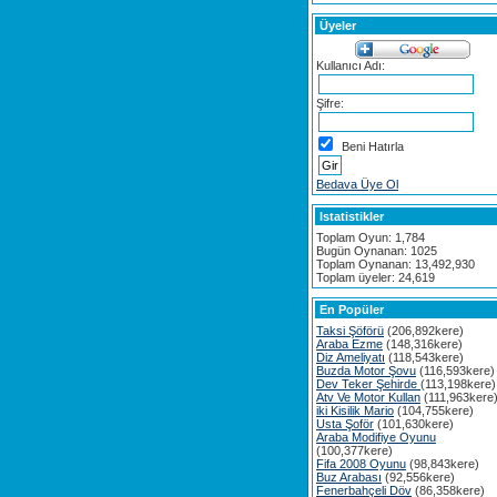
Üyeler
Kullanıcı Adı:
Şifre:
Beni Hatırla
Bedava Üye Ol
Istatistikler
Toplam Oyun: 1,784
Bugün Oynanan: 1025
Toplam Oynanan: 13,492,930
Toplam üyeler: 24,619
En Popüler
Taksi Şöförü
(206,892kere)
Araba Ezme
(148,316kere)
Diz Ameliyatı
(118,543kere)
Buzda Motor Şovu
(116,593kere)
Dev Teker Şehirde
(113,198kere)
Atv Ve Motor Kullan
(111,963kere
iki Kisilik Mario
(104,755kere)
Usta Şoför
(101,630kere)
Araba Modifiye Oyunu
(100,377kere)
Fifa 2008 Oyunu
(98,843kere)
Buz Arabası
(92,556kere)
Fenerbahçeli Döv
(86,358kere)