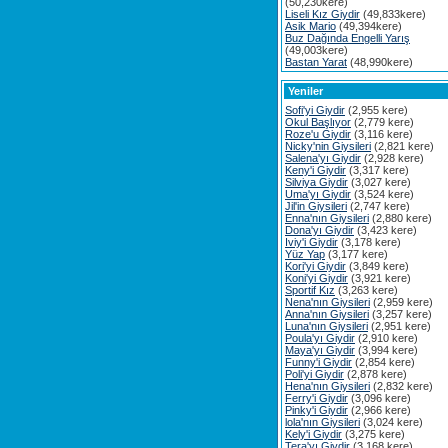
(50,230kere)
Liseli Kız Giydir
(49,833kere)
Asik Mario
(49,394kere)
Buz Dağında Engelli Yarış
(49,003kere)
Bastan Yarat
(48,990kere)
Yeniler
Sofi'yi Giydir
(2,955 kere)
Okul Başlıyor
(2,779 kere)
Roze'u Giydir
(3,116 kere)
Nicky'nin Giysileri
(2,821 kere)
Salena'yı Giydir
(2,928 kere)
Keny'i Giydir
(3,317 kere)
Silviya Giydir
(3,027 kere)
Uma'yı Giydir
(3,524 kere)
Jil'in Giysileri
(2,747 kere)
Enna'nın Giysileri
(2,880 kere)
Dona'yı Giydir
(3,423 kere)
Iviy'i Giydir
(3,178 kere)
Yüz Yap
(3,177 kere)
Kori'yi Giydir
(3,849 kere)
Koni'yi Giydir
(3,921 kere)
Sportif Kız
(3,263 kere)
Nena'nın Giysileri
(2,959 kere)
Anna'nın Giysileri
(3,257 kere)
Luna'nın Giysileri
(2,951 kere)
Poula'yı Giydir
(2,910 kere)
Maya'yı Giydir
(3,994 kere)
Funny'i Giydir
(2,854 kere)
Poli'yi Giydir
(2,878 kere)
Hena'nın Giysileri
(2,832 kere)
Ferry'i Giydir
(3,096 kere)
Pinky'i Giydir
(2,966 kere)
lola'nın Giysileri
(3,024 kere)
Kely'i Giydir
(3,275 kere)
Tera'yı Giydir
(3,168 kere)