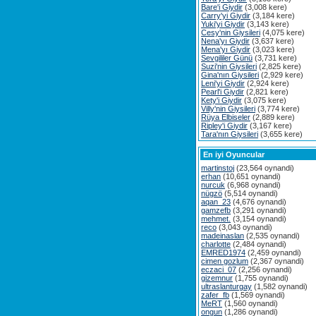
Bare'i Giydir
(3,008 kere)
Carry'yi Giydir
(3,184 kere)
Yuki'yi Giydir
(3,143 kere)
Cesy'nin Giysileri
(4,075 kere)
Nena'yı Giydir
(3,637 kere)
Mena'yı Giydir
(3,023 kere)
Sevgililer Günü
(3,731 kere)
Suzi'nin Giysileri
(2,825 kere)
Gina'nın Giysileri
(2,929 kere)
Leni'yi Giydir
(2,924 kere)
Pearl'i Giydir
(2,821 kere)
Kety'i Giydir
(3,075 kere)
Villy'nin Giysileri
(3,774 kere)
Rüya Elbiseler
(2,889 kere)
Ripley'i Giydir
(3,167 kere)
Tara'nın Giysileri
(3,655 kere)
En iyi Oyuncular
martinstoj
(23,564 oynandi)
erhan
(10,651 oynandi)
nurcuk
(6,968 oynandi)
nügzö
(5,514 oynandi)
aqan_23
(4,676 oynandi)
gamzefb
(3,291 oynandi)
mehmet.
(3,154 oynandi)
reco
(3,043 oynandi)
madeinaslan
(2,535 oynandi)
charlotte
(2,484 oynandi)
EMRED1974
(2,459 oynandi)
cimen gozlum
(2,367 oynandi)
eczaci_07
(2,256 oynandi)
gizemnur
(1,755 oynandi)
ultraslanturgay
(1,582 oynandi)
zafer_fb
(1,569 oynandi)
MeRT
(1,560 oynandi)
ongun
(1,286 oynandi)