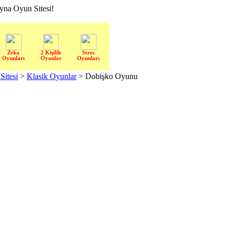
a Oyun Sitesi!
Zeka
2 Kişilik
Stres
Oyunları
Oyunlar
Oyunları
itesi
>
Klasik Oyunlar
> Dobişko Oyunu