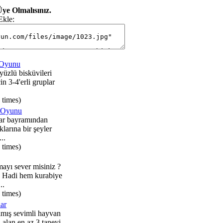
ye Olmalısınız.
Ekle:
 Oyunu
yüzlü bisküvileri
in 3-4'erli gruplar
 times)
ı Oyunu
lar bayramından
larına bir şeyler
..
 times)
ayı sever misiniz ?
 Hadi hem kurabiye
..
 times)
ar
lmış sevimli hayvan
ı alan en az 3 taneyi