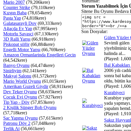
Yorumlar:
Mario 2007
(79,206kere)
Yorum Yazabilmek İçin Ü
Counter Strike
(79,110kere)
Sitene Bu Oyunu Bedava 
Kızgın Baba
(78,654kere)
Pasta Yap
(74,818kere)
Galatasarayli Dov
(69,333kere)
Ağaçda Ev Yap
(67,995kere)
Son Dosyalar:
Motorlu Savasçi
(67,130kere)
Gülen Yüzler
3D Ralli Yarışı
(66,918kere)
Sevimli gülen 
Piskopat söför
(66,884kere)
yiyebilminiz iç
Engelli Motor Yarışı
(66,769kere)
halinda al...
Amazon Ormanlarinda Engelleri Gecin
(Played: 1,600
(64,542kere)
Bal Kabaklar
Banyo Oyunu
(64,474kere)
2006 yılı cadı
Sinirliyim
(62,141kere)
sonra bal kabak
Makyaj Salonu
(61,572kere)
oldu, bütün ka.
Mario World Oyunu
(61,015kere)
(Played: 1,606
Amerikan Guzeli Giydir
(58,911kere)
Dev Teker Oyunu
(58,635kere)
Kurabiyeci
Çocuk Evi Oyunu
(57,927kere)
Kurabiye yapm
Tip Yap - Döv
(57,853kere)
yada yapmayı.
2 Kişilik Sünger Bob Oyunu
yapalım hemd.
(57,718kere)
(Played: 1,910
Sac Yapma Oyunu
(57,615kere)
Sakız Hayvanl
Patronu Döv 2
(57,048kere)
Sakızdan yapı
Terlik At
(56,661kere)
suratlarını ayn