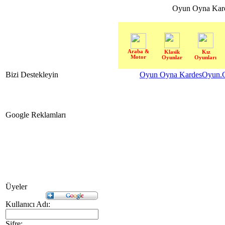
Oyun Oyna Kar
Araba &
Klasik
Kız
Motor
Oyunlar
Oyunları
Bizi Destekleyin
Oyun Oyna KardesOyun.C
Google Reklamları
Üyeler
Kullanıcı Adı:
Şifre: