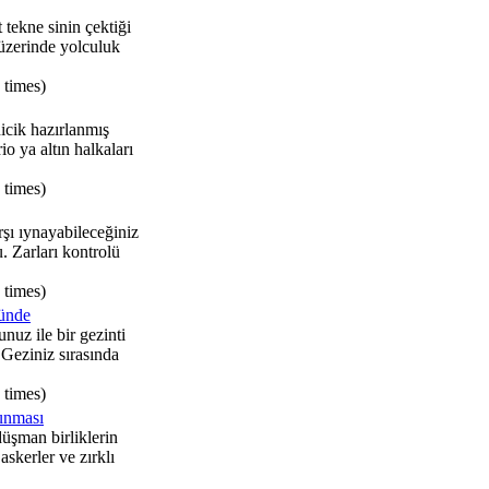
 tekne sinin çektiği
üzerinde yolculuk
 times)
icik hazırlanmış
o ya altın halkaları
 times)
rşı ıynayabileceğiniz
. Zarları kontrolü
 times)
tünde
uz ile bir gezinti
Geziniz sırasında
 times)
unması
üşman birliklerin
 askerler ve zırklı