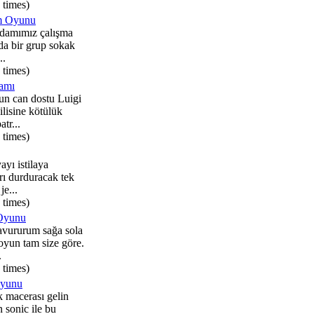
 times)
m Oyunu
damımız çalışma
da bir grup sokak
..
 times)
kamı
un can dostu Luigi
lisine kötülük
tr...
 times)
ayı istilaya
arı durduracak tek
je...
 times)
Oyunu
avururum sağa sola
oyun tam size göre.
.
 times)
Oyunu
 macerası gelin
n sonic ile bu