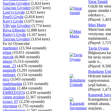
Sürat Simidi
Suzi'nin Giysileri
(2,824 kere)
Güçlü bir sürat
Gina'nın Giysileri
(2,927 kere)
şişme simidin 
Leni'yi Giydir
(2,923 kere)
ederken e...
Pearl'i Giydir
(2,818 kere)
(Played: 1,403
Kety'i Giydir
(3,075 kere)
Mini Mario
Villy'nin Giysileri
(3,774 kere)
Mario'nun min
Rüya Elbiseler
(2,888 kere)
versiyonu, mari
Ripley'i Giydir
(3,167 kere)
toplamasınd...
Tara'nın Giysileri
(3,654 kere)
(Played: 1,715
En iyi Oyuncular
martinstoj
(23,564 oynandi)
Tavla Oyunu
erhan
(10,651 oynandi)
Bilgisayara ka
nurcuk
(6,968 oynandi)
bir tavla oyunu
nügzö
(5,514 oynandi)
sizde ö...
aqan_23
(4,676 oynandi)
(Played: 9,500
gamzefb
(3,291 oynandi)
Bulutların Üs
mehmet.
(3,154 oynandi)
Helyum balonun
reco
(3,043 oynandi)
yapıyorsunuz. 
madeinaslan
(2,535 oynandi)
yeşil balonc...
charlotte
(2,484 oynandi)
(Played: 1,473
EMRED1974
(2,459 oynandi)
Karargah Sav
cimen gozlum
(2,367 oynandi)
Karargahınız d
eczaci_07
(2,256 oynandi)
tehtidi altında,
gizemnur
(1,755 oynandi)
araçların...
ultraslanturgay
(1,582 oynandi)