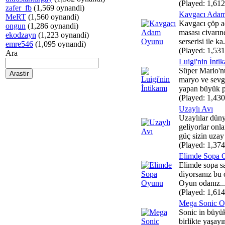
(Played: 1,612
zafer_fb
(1,569 oynandi)
Kavgacı Ada
MeRT
(1,560 oynandi)
Kavgacı çöp a
ongun
(1,286 oynandi)
masası civarın
ekodzayn
(1,223 oynandi)
serserisi ile ka.
emre546
(1,095 oynandi)
(Played: 1,531
Ara
Luigi'nin İnti
Süper Mario'n
maryo ve sevgi
yapan büyük pa
(Played: 1,430
Uzaylı Avı
Uzaylılar düny
geliyorlar onl
güç sizin uzay 
(Played: 1,374
Elimde Sopa 
Elimde sopa s
diyorsanız bu 
Oyun odanız..
(Played: 1,614
Mega Sonic 
Sonic in büyük
birlikte yaşayı