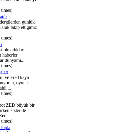
 times)
atür
dergilerden günlük
larak takip ettiğimiz
 times)
rı
st olmadıkları
 haberler
ar dünyamı...
 times)
aları
i ve Fred kaya
nuyorlar, oyuna
hil ...
 times)
ot ZED büyük bir
rken sizleride
Zed ...
 times)
Topla