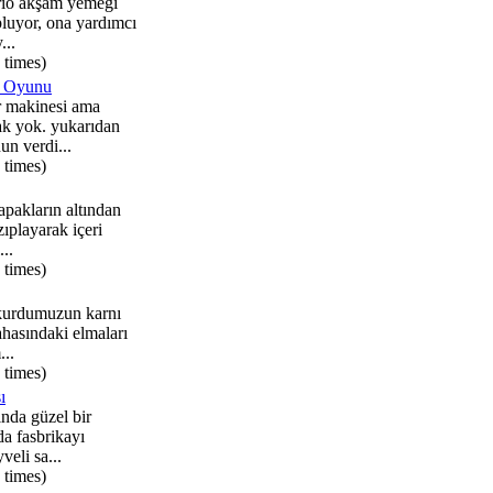
io akşam yemeği
pluyor, ona yardımcı
...
 times)
u Oyunu
 makinesi ama
k yok. yukarıdan
n verdi...
 times)
pakların altından
zıplayarak içeri
..
 times)
kurdumuzun karnı
hasındaki elmaları
...
 times)
ı
ında güzel bir
a fasbrikayı
veli sa...
 times)