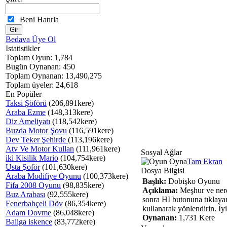
Beni Hatırla
Bedava Üye Ol
Istatistikler
Toplam Oyun: 1,784
Bugün Oynanan: 450
Toplam Oynanan: 13,490,275
Toplam üyeler: 24,618
En Popüler
Taksi Şöförü
(206,891kere)
Araba Ezme
(148,313kere)
Diz Ameliyatı
(118,542kere)
Buzda Motor Şovu
(116,591kere)
Dev Teker Şehirde
(113,196kere)
Atv Ve Motor Kullan
(111,961kere)
Sosyal Ağlar
iki Kisilik Mario
(104,754kere)
Tam Ekran
Usta Şoför
(101,630kere)
Dosya Bilgisi
Araba Modifiye Oyunu
(100,373kere)
Başlık:
Dobişko Oyunu
Fifa 2008 Oyunu
(98,835kere)
Açıklama:
Meşhur ve ner
Buz Arabası
(92,555kere)
sonra HI butonuna tıklaya
Fenerbahçeli Döv
(86,354kere)
kullanarak yönlendirin. İyi
Adam Dovme
(86,048kere)
Oynanan:
1,731 Kere
Baliga iskence
(83,772kere)