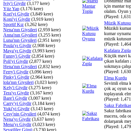
Dostumuz mar
Iviy'i Giydir
(3,177 kere)
için mantar to
Yüz Yap
(3,176 kere)
olalım. Oyun y
Kori'yi Giydir
(3,849 kere)
(Played: 1,631
Koni'yi Giydir
(3,919 kere)
Müzik Kutus
Sportif Kız
(3,262 kere)
Müzikli kumar
Nena'nın Giysileri
(2,959 kere)
kumar oynama
Anna'nın Giysileri
(3,255 kere)
müzik kutusunu
Luna'nın Giysileri
(2,951 kere)
(Played: 1,464
Poula'yı Giydir
(2,908 kere)
Kafalara Zıpla
Maya'yı Giydir
(3,993 kere)
Küçük mavi ka
Funny'i Giydir
(2,854 kere)
çıkan kafaları 
Poli'yi Giydir
(2,877 kere)
sokmaya çalışı.
Hena'nın Giysileri
(2,832 kere)
(Played: 1,630
Ferry'i Giydir
(3,096 kere)
Pinky'i Giydir
(2,964 kere)
Elma Kurdu
lola'nın Giysileri
(3,023 kere)
Sevimli elma 
Kely'i Giydir
(3,275 kere)
çok aç oyun sa
Tera'yı Giydir
(3,167 kere)
toplayarak elm
Bare'i Giydir
(3,007 kere)
(Played: 1,471
Carry'yi Giydir
(3,184 kere)
Sakız Fabrikas
Yuki'yi Giydir
(3,143 kere)
Sakız fabrikas
Cesy'nin Giysileri
(4,074 kere)
macera, oda od
Nena'yı Giydir
(3,637 kere)
dolarşarak mey
Mena'yı Giydir
(3,023 kere)
(Played: 1,479
Sevgililer Günü
(3,730 kere)