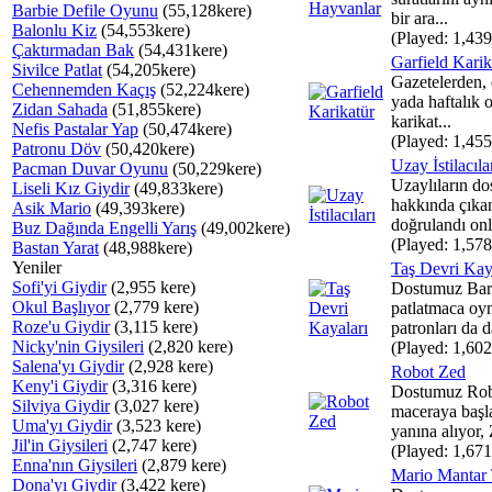
Barbie Defile Oyunu
(55,128kere)
bir ara...
Balonlu Kiz
(54,553kere)
(Played: 1,439
Çaktırmadan Bak
(54,431kere)
Garfield Karik
Sivilce Patlat
(54,205kere)
Gazetelerden, 
Cehennemden Kaçış
(52,224kere)
yada haftalık o
Zidan Sahada
(51,855kere)
karikat...
Nefis Pastalar Yap
(50,474kere)
(Played: 1,455
Patronu Döv
(50,420kere)
Uzay İstilacıla
Pacman Duvar Oyunu
(50,229kere)
Uzaylıların do
Liseli Kız Giydir
(49,833kere)
hakkında çıkan
Asik Mario
(49,393kere)
doğrulandı onl
Buz Dağında Engelli Yarış
(49,002kere)
(Played: 1,578
Bastan Yarat
(48,988kere)
Yeniler
Taş Devri Kay
Sofi'yi Giydir
(2,955 kere)
Dostumuz Barn
Okul Başlıyor
(2,779 kere)
patlatmaca oy
Roze'u Giydir
(3,115 kere)
patronları da da
Nicky'nin Giysileri
(2,820 kere)
(Played: 1,602
Salena'yı Giydir
(2,928 kere)
Robot Zed
Keny'i Giydir
(3,316 kere)
Dostumuz Rob
Silviya Giydir
(3,027 kere)
maceraya başla
Uma'yı Giydir
(3,523 kere)
yanına alıyor, 
Jil'in Giysileri
(2,747 kere)
(Played: 1,671
Enna'nın Giysileri
(2,879 kere)
Mario Mantar 
Dona'yı Giydir
(3,422 kere)