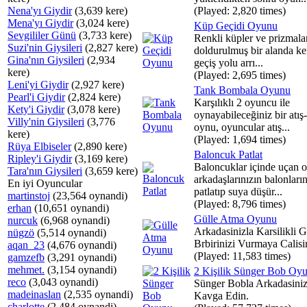
Nena'yı Giydir
(3,639 kere)
(Played: 2,820 times)
Mena'yı Giydir
(3,024 kere)
Küp Geçidi Oyunu
Sevgililer Günü
(3,733 kere)
Renkli küpler ve prizmala
Suzi'nin Giysileri
(2,827 kere)
doldurulmuş bir alanda ke
Gina'nın Giysileri
(2,934
geçiş yolu arrı...
kere)
(Played: 2,695 times)
Leni'yi Giydir
(2,927 kere)
Tank Bombala Oyunu
Pearl'i Giydir
(2,824 kere)
Karşılıklı 2 oyuncu ile
Kety'i Giydir
(3,078 kere)
oynayabileceğiniz bir atış
Villy'nin Giysileri
(3,776
oynu, oyuncular atış...
kere)
(Played: 1,694 times)
Rüya Elbiseler
(2,890 kere)
Baloncuk Patlat
Ripley'i Giydir
(3,169 kere)
Baloncuklar içinde uçan 
Tara'nın Giysileri
(3,659 kere)
arkadaşlarınızın balonların
En iyi Oyuncular
patlatıp suya düşür...
martinstoj
(23,564 oynandi)
(Played: 8,796 times)
erhan
(10,651 oynandi)
Gülle Atma Oyunu
nurcuk
(6,968 oynandi)
Arkadasinizla Karsilikli G
nügzö
(5,514 oynandi)
Brbirinizi Vurmaya Calisi
aqan_23
(4,676 oynandi)
(Played: 11,583 times)
gamzefb
(3,291 oynandi)
mehmet.
(3,154 oynandi)
2 Kişilik Sünger Bob Oy
reco
(3,043 oynandi)
Sünger Bobla Arkadasiniz
madeinaslan
(2,535 oynandi)
Kavga Edin.
charlotte
(2,484 oynandi)