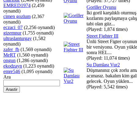
(Played: 57,727 times)
EMRED1974
(2,459
Goriller Oyunu
oynandi)
İki goril karşılıklı oturmuş
cimen gozlum
(2,367
kozlarını paylaşmaya çalış
oynandi)
tabi olan güz...
eczaci_07
(2,256 oynandi)
(Played: 1,874 times)
gizemnur
(1,755 oynandi)
Street Fighter III
ultraslanturgay
(1,582
Ünlü Street Figter oyunun
oynandi)
bir versiyonu. Oyun yükl
zafer_fb
(1,569 oynandi)
sonra HEL...
MeRT
(1,560 oynandi)
(Played: 11,074 times)
ongun
(1,286 oynandi)
Su Damlası Vur2
ekodzayn
(1,223 oynandi)
Düşmanınız çok zorlu am
emre546
(1,095 oynandi)
acımasız. bakalım kim gal
Ara
gelecek. Oyun yüklen...
(Played: 5,542 times)