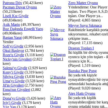
Patronu Döv
(50,421kere)
Zero Matter Oyunu
Pacman Duvar Oyunu
Yönlendirme: One Player
(50,233kere)
tuşları. Two Player A,S,
Liseli Kız Giydir
tışları. One Player ya...
(49,834kere)
(Played: 4,865 times)
Asik Mario
(49,397kere)
Meyve Suyu Sıkmaca
Buz Dağında Engelli Yarış
Rakibinizle karşılıklı port
(49,004kere)
sıkıyorsunuz, rekabet ezel
Bastan Yarat
(48,991kere)
çekişme inan...
Yeniler
(Played: 17,135 times)
Sofi'yi Giydir
(2,956 kere)
Dragon Topları I
Okul Başlıyor
(2,784 kere)
İki kişilik bir dövüş oyunu
Roze'u Giydir
(3,118 kere)
oyuncu için yön tuşları - i
Nicky'nin Giysileri
(2,822
oyuncu için K...
kere)
(Played: 1,519 times)
Salena'yı Giydir
(2,929 kere)
Bazuka Ping Pong
Keny'i Giydir
(3,319 kere)
İki yada tek kişiyle
Silviya Giydir
(3,030 kere)
oynayabileceğiniz bir oyu
Uma'yı Giydir
(3,528 kere)
sırtınızdaki bazukayla attığ
Jil'in Giysileri
(2,750 kere)
(Played: 9,020 times)
Enna'nın Giysileri
(2,882
Ateş Hattı Oyunu
kere)
İki yada tek kişilik
Dona'yı Giydir
(3,426 kere)
oynayabileceğiniz bir kar
Iviy'i Giydir
(3,179 kere)
oyunu ortadaki topu rak...
Yüz Yap
(3,178 kere)