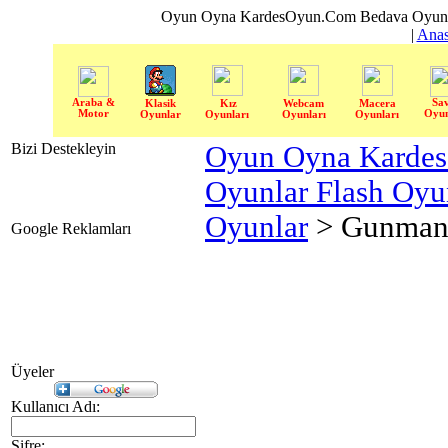
Oyun Oyna KardesOyun.Com Bedava Oyun 
|
Anas
Araba &
Sa
Klasik
Kız
Webcam
Macera
Motor
Oyun
Oyunlar
Oyunları
Oyunları
Oyunları
Bizi Destekleyin
Oyun Oyna Karde
Oyunlar Flash Oy
Oyunlar
> Gunman
Google Reklamları
Üyeler
Kullanıcı Adı:
Şifre: