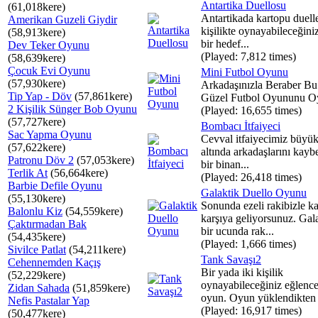
Antartika Duellosu
(61,018kere)
Antartikada kartopu duelle
Amerikan Guzeli Giydir
kişilikte oynayabileceğini
(58,913kere)
bir hedef...
Dev Teker Oyunu
(Played: 7,812 times)
(58,639kere)
Çocuk Evi Oyunu
Mini Futbol Oyunu
(57,930kere)
Arkadaşınızla Beraber B
Tip Yap - Döv
(57,861kere)
Güzel Futbol Oyununu O
2 Kişilik Sünger Bob Oyunu
(Played: 16,655 times)
(57,727kere)
Bombacı İtfaiyeci
Sac Yapma Oyunu
Cevval itfaiyecimiz büyük
(57,622kere)
altında arkadaşlarını kayb
Patronu Döv 2
(57,053kere)
bir binan...
Terlik At
(56,664kere)
(Played: 26,418 times)
Barbie Defile Oyunu
Galaktik Duello Oyunu
(55,130kere)
Sonunda ezeli rakibizle ka
Balonlu Kiz
(54,559kere)
karşıya geliyorsunuz. Gal
Çaktırmadan Bak
bir ucunda rak...
(54,435kere)
(Played: 1,666 times)
Sivilce Patlat
(54,211kere)
Tank Savaşı2
Cehennemden Kaçış
Bir yada iki kişilik
(52,229kere)
oynayabileceğiniz eğlencel
Zidan Sahada
(51,859kere)
oyun. Oyun yüklendikten .
Nefis Pastalar Yap
(Played: 16,917 times)
(50,477kere)