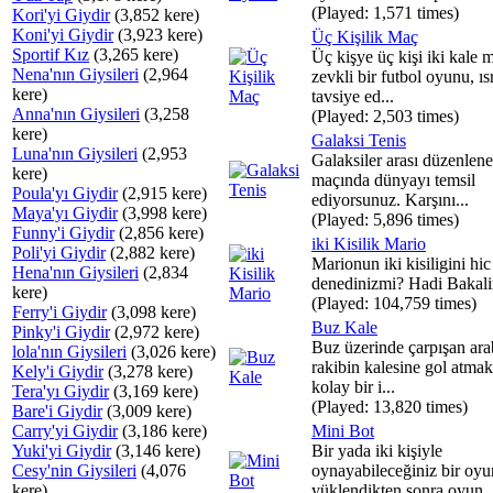
(Played: 1,571 times)
Kori'yi Giydir
(3,852 kere)
Koni'yi Giydir
(3,923 kere)
Üç Kişilik Maç
Sportif Kız
(3,265 kere)
Üç kişye üç kişi iki kale 
Nena'nın Giysileri
(2,964
zevkli bir futbol oyunu, ıs
kere)
tavsiye ed...
Anna'nın Giysileri
(3,258
(Played: 2,503 times)
kere)
Galaksi Tenis
Luna'nın Giysileri
(2,953
Galaksiler arası düzenlene
kere)
maçında dünyayı temsil
Poula'yı Giydir
(2,915 kere)
ediyorsunuz. Karşını...
Maya'yı Giydir
(3,998 kere)
(Played: 5,896 times)
Funny'i Giydir
(2,856 kere)
iki Kisilik Mario
Poli'yi Giydir
(2,882 kere)
Marionun iki kisiligini hic
Hena'nın Giysileri
(2,834
denedinizmi? Hadi Bakal
kere)
(Played: 104,759 times)
Ferry'i Giydir
(3,098 kere)
Buz Kale
Pinky'i Giydir
(2,972 kere)
Buz üzerinde çarpışan ara
lola'nın Giysileri
(3,026 kere)
rakibin kalesine gol atmak
Kely'i Giydir
(3,278 kere)
kolay bir i...
Tera'yı Giydir
(3,169 kere)
(Played: 13,820 times)
Bare'i Giydir
(3,009 kere)
Carry'yi Giydir
(3,186 kere)
Mini Bot
Yuki'yi Giydir
(3,146 kere)
Bir yada iki kişiyle
Cesy'nin Giysileri
(4,076
oynayabileceğiniz bir oy
kere)
yüklendikten sonra oyun..