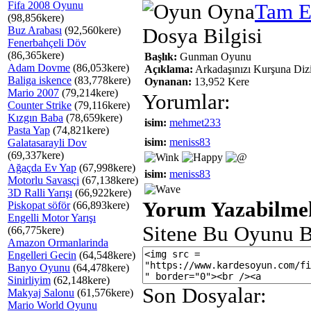
Fifa 2008 Oyunu
Tam E
(98,856kere)
Buz Arabası
(92,560kere)
Dosya Bilgisi
Fenerbahçeli Döv
(86,365kere)
Başlık:
Gunman Oyunu
Adam Dovme
(86,053kere)
Açıklama:
Arkadaşınızı Kurşuna Diz
Baliga iskence
(83,778kere)
Oynanan:
13,952 Kere
Mario 2007
(79,214kere)
Yorumlar:
Counter Strike
(79,116kere)
Kızgın Baba
(78,659kere)
isim:
mehmet233
Pasta Yap
(74,821kere)
isim:
meniss83
Galatasarayli Dov
(69,337kere)
Ağaçda Ev Yap
(67,998kere)
isim:
meniss83
Motorlu Savasçi
(67,138kere)
3D Ralli Yarışı
(66,922kere)
Yorum Yazabilmek
Piskopat söför
(66,893kere)
Engelli Motor Yarışı
Sitene Bu Oyunu B
(66,775kere)
Amazon Ormanlarinda
Engelleri Gecin
(64,548kere)
Banyo Oyunu
(64,478kere)
Sinirliyim
(62,148kere)
Son Dosyalar:
Makyaj Salonu
(61,576kere)
Mario World Oyunu