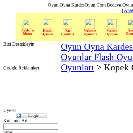
Oyun Oyna KardesOyun.Com Bedava Oyun 
|
Anas
Araba &
Sa
Klasik
Kız
Webcam
Macera
Motor
Oyun
Oyunlar
Oyunları
Oyunları
Oyunları
Bizi Destekleyin
Oyun Oyna Karde
Oyunlar Flash Oy
Oyunları
> Kopek 
Google Reklamları
Üyeler
Kullanıcı Adı:
Şifre: