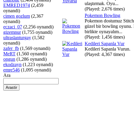
ulaştırmak. Oyu...
EMRED1974
(2,459
(Played: 2,676 times)
oynandi)
Pokemon Bowling
cimen gozlum
(2,367
Pokemon dostumuz Stitch 
oynandi)
güzel bir bowling oyunu.
eczaci_07
(2,256 oynandi)
birlikte oynayalım...
gizemnur
(1,755 oynandi)
(Played: 1,456 times)
ultraslanturgay
(1,582
oynandi)
Kedileri Sapanla Vur
zafer_fb
(1,569 oynandi)
Kedileri Sapanla Vurun.
MeRT
(1,560 oynandi)
(Played: 4,367 times)
ongun
(1,286 oynandi)
ekodzayn
(1,223 oynandi)
emre546
(1,095 oynandi)
Ara