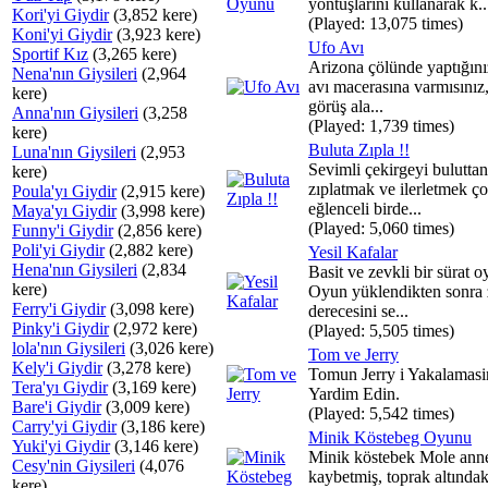
yöntuşlarını kullanarak k..
Kori'yi Giydir
(3,852 kere)
(Played: 13,075 times)
Koni'yi Giydir
(3,923 kere)
Ufo Avı
Sportif Kız
(3,265 kere)
Arizona çölünde yaptığını
Nena'nın Giysileri
(2,964
avı macerasına varmısınız
kere)
görüş ala...
Anna'nın Giysileri
(3,258
(Played: 1,739 times)
kere)
Buluta Zıpla !!
Luna'nın Giysileri
(2,953
Sevimli çekirgeyi buluttan
kere)
zıplatmak ve ilerletmek ç
Poula'yı Giydir
(2,915 kere)
eğlenceli birde...
Maya'yı Giydir
(3,998 kere)
(Played: 5,060 times)
Funny'i Giydir
(2,856 kere)
Poli'yi Giydir
(2,882 kere)
Yesil Kafalar
Hena'nın Giysileri
(2,834
Basit ve zevkli bir sürat 
kere)
Oyun yüklendikten sonra 
Ferry'i Giydir
(3,098 kere)
derecesini se...
Pinky'i Giydir
(2,972 kere)
(Played: 5,505 times)
lola'nın Giysileri
(3,026 kere)
Tom ve Jerry
Kely'i Giydir
(3,278 kere)
Tomun Jerry i Yakalamasi
Tera'yı Giydir
(3,169 kere)
Yardim Edin.
Bare'i Giydir
(3,009 kere)
(Played: 5,542 times)
Carry'yi Giydir
(3,186 kere)
Minik Köstebeg Oyunu
Yuki'yi Giydir
(3,146 kere)
Minik köstebek Mole anne
Cesy'nin Giysileri
(4,076
kaybetmiş, toprak altındak
kere)