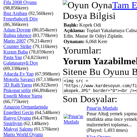
Fifa 2008 Oyunu
Tam E
(98,856kere)
Buz Arabası
(92,560kere)
Dosya Bilgisi
Fenerbahçeli Döv
(86,366kere)
Başlık:
Kopek Odi
Adam Dovme
(86,054kere)
Açıklama:
Toplari Yakalamaya Calis
Baliga iskence
(83,778kere)
Edin. Mause ile Odiyi Ziplatin.
Mario 2007
(79,214kere)
Oynanan:
6,068 Kere
Counter Strike
(79,116kere)
Yorumlar:
Kızgın Baba
(78,659kere)
Pasta Yap
(74,821kere)
Yorum Yazabilmek
Galatasarayli Dov
(69,338kere)
Sitene Bu Oyunu B
Ağaçda Ev Yap
(67,998kere)
Motorlu Savasçi
(67,138kere)
3D Ralli Yarışı
(66,922kere)
Piskopat söför
(66,894kere)
Engelli Motor Yarışı
Son Dosyalar:
(66,775kere)
Amazon Ormanlarinda
Pınar'ın Mutfağı
Engelleri Gecin
(64,548kere)
Pınar Altuğ yemek yapmak
Banyo Oyunu
(64,478kere)
mutfakta ama önce yemek
Sinirliyim
(62,148kere)
malzemeleri toplamas...
Makyaj Salonu
(61,576kere)
(Played: 1,493 times)
Mario World Oyunu
Klax Oyunu