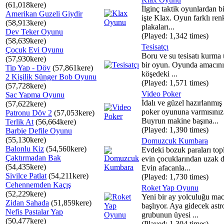
(61,018kere)
İlginç taktik oyunlardan b
Amerikan Guzeli Giydir
işte Klax. Oyun farklı ren
(58,913kere)
plakaları...
Dev Teker Oyunu
(Played: 1,342 times)
(58,639kere)
Tesisatçı
Çocuk Evi Oyunu
Boru ve su tesisatı kurma 
(57,930kere)
bir oyun. Oyunda amacınız
Tip Yap - Döv
(57,861kere)
köşedeki ...
2 Kişilik Sünger Bob Oyunu
(Played: 1,571 times)
(57,728kere)
Video Poker
Sac Yapma Oyunu
İdalı ve güzel hazırlanmış 
(57,622kere)
poker oyununa varmısınız
Patronu Döv 2
(57,053kere)
Buyrun makine başına...
Terlik At
(56,664kere)
(Played: 1,390 times)
Barbie Defile Oyunu
(55,130kere)
Domuzcuk Kumbara
Balonlu Kiz
(54,560kere)
Evdeki bozuk paraları top
Çaktırmadan Bak
evin çocuklarından uzak 
(54,435kere)
Evin afacanla...
Sivilce Patlat
(54,211kere)
(Played: 1,730 times)
Cehennemden Kaçış
Roket Yap Oyunu
(52,229kere)
Yeni bir ay yolculuğu mac
Zidan Sahada
(51,859kere)
başlıyor. Aya gidecek astr
Nefis Pastalar Yap
grubunun üyesi ...
(50,477kere)
(Played: 1,304 times)