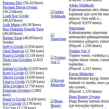
Patronu Döv
(50,421kere)
Aleks Tehlikede
Pacman Duvar Oyunu
Kahramanımız alex elmas
(50,234kere)
toplamak için yeni bir ma
Liseli Kız Giydir
atılıyor. Ona eşlik e...
(49,835kere)
(Played: 8,970 times)
Asik Mario
(49,397kere)
Süperman
Buz Dağında Engelli Yarış
Kahramanımız süperman
(49,005kere)
metropolisi göktaşalrında
Bastan Yarat
(48,991kere)
korumaya çalışıyor, yukarı
Yeniler
(Played: 1,356 times)
Sofi'yi Giydir
(2,956 kere)
Okul Başlıyor
(2,784 kere)
Topları Vur !!
Roze'u Giydir
(3,118 kere)
Topları vurun, vurdukça 
Nicky'nin Giysileri
(2,822
topları tekrar vurun, vuru
kere)
toplardan...
Salena'yı Giydir
(2,929 kere)
(Played: 1,415 times)
Keny'i Giydir
(3,319 kere)
Kayıp Misketler
Silviya Giydir
(3,030 kere)
Misketleriniz kayıp, heme
Uma'yı Giydir
(3,528 kere)
bulmalı ve tumba, mors ç
Jil'in Giysileri
(2,750 kere)
altı oynam...
Enna'nın Giysileri
(2,882
(Played: 1,376 times)
kere)
Bugs Bunny Oyunu
Dona'yı Giydir
(3,426 kere)
Bugs Bunny karnını doy
Iviy'i Giydir
(3,179 kere)
için havuçları topluyor
Yüz Yap
(3,178 kere)