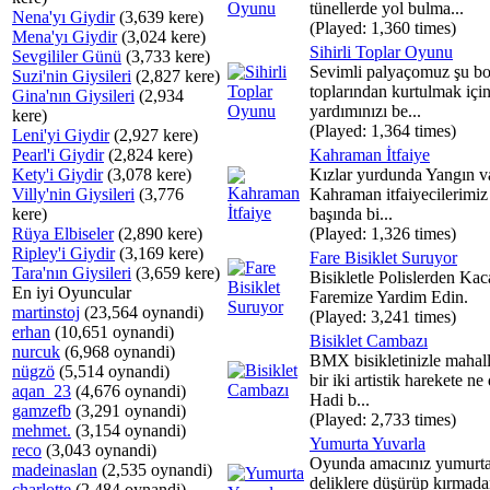
tünellerde yol bulma...
Nena'yı Giydir
(3,639 kere)
(Played: 1,360 times)
Mena'yı Giydir
(3,024 kere)
Sihirli Toplar Oyunu
Sevgililer Günü
(3,733 kere)
Sevimli palyaçomuz şu b
Suzi'nin Giysileri
(2,827 kere)
toplarından kurtulmak için
Gina'nın Giysileri
(2,934
yardımınızı be...
kere)
(Played: 1,364 times)
Leni'yi Giydir
(2,927 kere)
Pearl'i Giydir
(2,824 kere)
Kahraman İtfaiye
Kety'i Giydir
(3,078 kere)
Kızlar yurdunda Yangın var
Villy'nin Giysileri
(3,776
Kahraman itfaiyecilerimiz
kere)
başında bi...
Rüya Elbiseler
(2,890 kere)
(Played: 1,326 times)
Ripley'i Giydir
(3,169 kere)
Fare Bisiklet Suruyor
Tara'nın Giysileri
(3,659 kere)
Bisikletle Polislerden Ka
En iyi Oyuncular
Faremize Yardim Edin.
martinstoj
(23,564 oynandi)
(Played: 3,241 times)
erhan
(10,651 oynandi)
Bisiklet Cambazı
nurcuk
(6,968 oynandi)
BMX bisikletinizle mahal
nügzö
(5,514 oynandi)
bir iki artistik harekete ne 
aqan_23
(4,676 oynandi)
Hadi b...
gamzefb
(3,291 oynandi)
(Played: 2,733 times)
mehmet.
(3,154 oynandi)
Yumurta Yuvarla
reco
(3,043 oynandi)
Oyunda amacınız yumurta
madeinaslan
(2,535 oynandi)
deliklere düşürüp kırmad
charlotte
(2,484 oynandi)