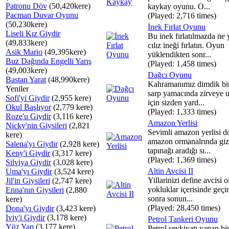
Patronu Döv
(50,420kere)
kaykay oyunu. O...
Pacman Duvar Oyunu
(Played: 2,716 times)
(50,230kere)
İnek Fırlat Oyunu
Liseli Kız Giydir
Bu inek fırlatılmazda ne y
(49,833kere)
cılız ineği fırlatın. Oyun
Asik Mario
(49,395kere)
yüklendikten sonr...
Buz Dağında Engelli Yarış
(Played: 1,458 times)
(49,003kere)
Dağcı Oyunu
Bastan Yarat
(48,990kere)
Kahramanımız dimdik bi
Yeniler
sarp yamacında zirveye 
Sofi'yi Giydir
(2,955 kere)
için sizden yard...
Okul Başlıyor
(2,779 kere)
(Played: 1,333 times)
Roze'u Giydir
(3,116 kere)
Amazon Yerlisi
Nicky'nin Giysileri
(2,821
Sevimli amazon yerlisi 
kere)
amazon ormanalrında giz
Salena'yı Giydir
(2,928 kere)
tapınağı aradığı sı...
Keny'i Giydir
(3,317 kere)
(Played: 1,369 times)
Silviya Giydir
(3,028 kere)
Altin Avcisi II
Uma'yı Giydir
(3,524 kere)
Yillarinizi define avcisi o
Jil'in Giysileri
(2,747 kere)
yokluklar içerisinde geçi
Enna'nın Giysileri
(2,880
sonra sonun...
kere)
(Played: 28,450 times)
Dona'yı Giydir
(3,423 kere)
Iviy'i Giydir
(3,178 kere)
Petrol Tankeri Oyunu
Yüz Yap
(3,177 kere)
Petrol sevkiyatı yapan bi