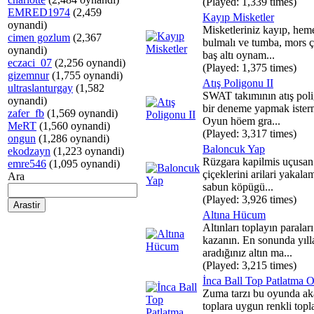
(Played: 1,339 times)
EMRED1974
(2,459
Kayıp Misketler
oynandi)
Misketleriniz kayıp, hem
cimen gozlum
(2,367
bulmalı ve tumba, mors 
oynandi)
baş altı oynam...
eczaci_07
(2,256 oynandi)
(Played: 1,375 times)
gizemnur
(1,755 oynandi)
Atış Poligonu II
ultraslanturgay
(1,582
SWAT takımının atış pol
oynandi)
bir deneme yapmak isterm
zafer_fb
(1,569 oynandi)
Oyun höem gra...
MeRT
(1,560 oynandi)
(Played: 3,317 times)
ongun
(1,286 oynandi)
Baloncuk Yap
ekodzayn
(1,223 oynandi)
Rüzgara kapilmis uçusan
emre546
(1,095 oynandi)
çiçeklerini arilari yakala
Ara
sabun köpügü...
(Played: 3,926 times)
Altına Hücum
Altınları toplayın paraları
kazanın. En sonunda yıll
aradığınız altın ma...
(Played: 3,215 times)
İnca Ball Top Patlatma 
Zuma tarzı bu oyunda a
toplara uygun renkli topla