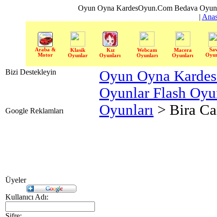
Oyun Oyna KardesOyun.Com Bedava Oyun 
|
Anas
Araba &
Sa
Klasik
Kız
Webcam
Macera
Motor
Oyun
Oyunlar
Oyunları
Oyunları
Oyunları
Bizi Destekleyin
Oyun Oyna Karde
Oyunlar Flash Oy
Oyunları
> Bira Ca
Google Reklamları
Üyeler
Kullanıcı Adı:
Şifre: