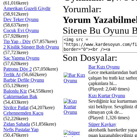
(61,016kere)
Yorumlar:
Amerikan Guzeli Giydir
(58,912kere)
Yorum Yazabilmek
Dev Teker Oyunu
(58,637kere)
Sitene Bu Oyunu B
Çocuk Evi Oyunu
(57,928kere)
Tip Yap - Döv
(57,857kere)
2 Kişilik Sünger Bob Oyunu
(57,723kere)
Son Dosyalar:
Sac Yapma Oyunu
(57,620kere)
Bar Kızı Oyunu
Patronu Döv 2
(57,050kere)
Gece mekanlarından barl
Terlik At
(56,662kere)
çalışan bu tratlı kız sarho
Barbie Defile Oyunu
çapkınlara hi...
(55,129kere)
(Played: 2,040 times)
Balonlu Kiz
(54,558kere)
Kızı Kurtar Oyunu
Çaktırmadan Bak
Sevdiğiniz kız kurtarmanı
(54,433kere)
sizi bekliyor. Sevgiliniz d
Sivilce Patlat
(54,207kere)
olmayan çok de...
Cehennemden Kaçış
(Played: 1,326 times)
(52,226kere)
Zidan Sahada
(51,856kere)
Süper Kaykay
Nefis Pastalar Yap
akrobatik hareketler yap
(50,476kere)
puan kazanabileceğiniz g