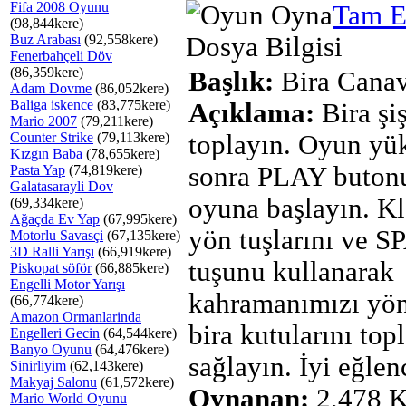
Fifa 2008 Oyunu
Tam E
(98,844kere)
Buz Arabası
(92,558kere)
Dosya Bilgisi
Fenerbahçeli Döv
(86,359kere)
Başlık:
Bira Canav
Adam Dovme
(86,052kere)
Baliga iskence
(83,775kere)
Açıklama:
Bira şiş
Mario 2007
(79,211kere)
Counter Strike
(79,113kere)
toplayın. Oyun yü
Kızgın Baba
(78,655kere)
sonra PLAY buton
Pasta Yap
(74,819kere)
Galatasarayli Dov
oyuna başlayın. K
(69,334kere)
Ağaçda Ev Yap
(67,995kere)
yön tuşlarını ve 
Motorlu Savasçi
(67,135kere)
3D Ralli Yarışı
(66,919kere)
tuşunu kullanarak
Piskopat söför
(66,885kere)
Engelli Motor Yarışı
kahramanımızı yön
(66,774kere)
Amazon Ormanlarinda
bira kutularını top
Engelleri Gecin
(64,544kere)
Banyo Oyunu
(64,476kere)
sağlayın. İyi eğlen
Sinirliyim
(62,143kere)
Makyaj Salonu
(61,572kere)
Oynanan:
2,478 K
Mario World Oyunu