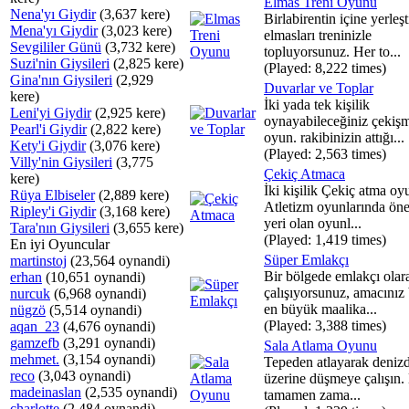
Elmas Treni Oyunu
Nena'yı Giydir
(3,637 kere)
Birlabirentin içine yerleşt
Mena'yı Giydir
(3,023 kere)
elmasları treninizle
Sevgililer Günü
(3,732 kere)
topluyorsunuz. Her to...
Suzi'nin Giysileri
(2,825 kere)
(Played: 8,222 times)
Gina'nın Giysileri
(2,929
Duvarlar ve Toplar
kere)
İki yada tek kişilik
Leni'yi Giydir
(2,925 kere)
oynayabileceğiniz çekişm
Pearl'i Giydir
(2,822 kere)
oyun. rakibinizin attığı...
Kety'i Giydir
(3,076 kere)
(Played: 2,563 times)
Villy'nin Giysileri
(3,775
Çekiç Atmaca
kere)
İki kişilik Çekiç atma oy
Rüya Elbiseler
(2,889 kere)
Atletizm oyunlarında öne
Ripley'i Giydir
(3,168 kere)
yeri olan oyunl...
Tara'nın Giysileri
(3,655 kere)
(Played: 1,419 times)
En iyi Oyuncular
Süper Emlakçı
martinstoj
(23,564 oynandi)
Bir bölgede emlakçı olar
erhan
(10,651 oynandi)
çalışıyorsunuz, amacınız
nurcuk
(6,968 oynandi)
en büyük maalika...
nügzö
(5,514 oynandi)
(Played: 3,388 times)
aqan_23
(4,676 oynandi)
gamzefb
(3,291 oynandi)
Sala Atlama Oyunu
mehmet.
(3,154 oynandi)
Tepeden atlayarak denizd
reco
(3,043 oynandi)
üzerine düşmeye çalışın.
madeinaslan
(2,535 oynandi)
tamamen zama...
charlotte
(2,484 oynandi)