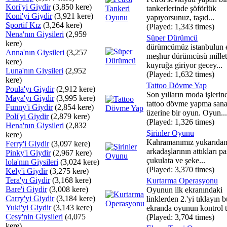
Kori'yi Giydir
(3,850 kere)
tankerlerinde şöförlük
Koni'yi Giydir
(3,921 kere)
yapıyorsunuz, taşıd...
Sportif Kız
(3,264 kere)
(Played: 1,343 times)
Nena'nın Giysileri
(2,959
Süper Dürümcü
kere)
dürümcümüz istanbulun 
Anna'nın Giysileri
(3,257
meşhur dürümcüsü mille
kere)
kuyruğa giriyor gecey...
Luna'nın Giysileri
(2,952
(Played: 1,632 times)
kere)
Tattoo Dövme Yap
Poula'yı Giydir
(2,912 kere)
Son yılların moda işlerin
Maya'yı Giydir
(3,995 kere)
tattoo dövme yapma sana
Funny'i Giydir
(2,854 kere)
üzerine bir oyun. Oyun...
Poli'yi Giydir
(2,879 kere)
(Played: 1,326 times)
Hena'nın Giysileri
(2,832
Şirinler Oyunu
kere)
Kahramanımız yukarıdan
Ferry'i Giydir
(3,097 kere)
arkadaşlarının attıkları pa
Pinky'i Giydir
(2,967 kere)
çukulata ve şeke...
lola'nın Giysileri
(3,024 kere)
(Played: 3,370 times)
Kely'i Giydir
(3,275 kere)
Tera'yı Giydir
(3,168 kere)
Kurtarma Operasyonu
Bare'i Giydir
(3,008 kere)
Oyunun ilk ekranındaki
Carry'yi Giydir
(3,184 kere)
linklerden 2.'yi tıklayın 
Yuki'yi Giydir
(3,143 kere)
ekranda oyunun kontrol t
Cesy'nin Giysileri
(4,075
(Played: 3,704 times)
kere)