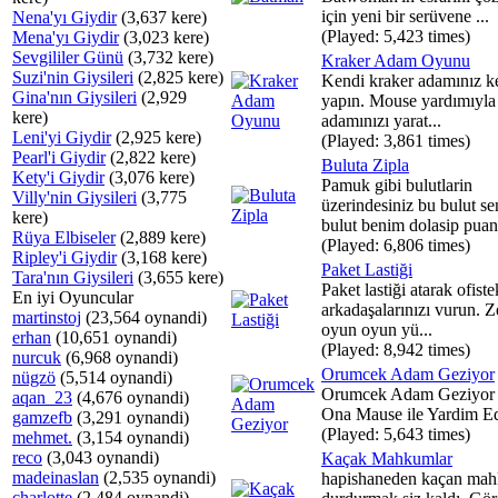
için yeni bir serüvene ...
Nena'yı Giydir
(3,637 kere)
(Played: 5,423 times)
Mena'yı Giydir
(3,023 kere)
Sevgililer Günü
(3,732 kere)
Kraker Adam Oyunu
Suzi'nin Giysileri
(2,825 kere)
Kendi kraker adamınız k
Gina'nın Giysileri
(2,929
yapın. Mouse yardımıyla
kere)
adamınızı yarat...
Leni'yi Giydir
(2,925 kere)
(Played: 3,861 times)
Pearl'i Giydir
(2,822 kere)
Buluta Zipla
Kety'i Giydir
(3,076 kere)
Pamuk gibi bulutlarin
Villy'nin Giysileri
(3,775
üzerindesiniz bu bulut se
kere)
bulut benim dolasip puan.
Rüya Elbiseler
(2,889 kere)
(Played: 6,806 times)
Ripley'i Giydir
(3,168 kere)
Paket Lastiği
Tara'nın Giysileri
(3,655 kere)
Paket lastiği atarak ofiste
En iyi Oyuncular
arkadaşalarınızı vurun. Z
martinstoj
(23,564 oynandi)
oyun oyun yü...
erhan
(10,651 oynandi)
(Played: 8,942 times)
nurcuk
(6,968 oynandi)
Orumcek Adam Geziyor
nügzö
(5,514 oynandi)
Orumcek Adam Geziyor 
aqan_23
(4,676 oynandi)
Ona Mause ile Yardim Ed
gamzefb
(3,291 oynandi)
(Played: 5,643 times)
mehmet.
(3,154 oynandi)
reco
(3,043 oynandi)
Kaçak Mahkumlar
madeinaslan
(2,535 oynandi)
hapishaneden kaçan mah
charlotte
(2,484 oynandi)