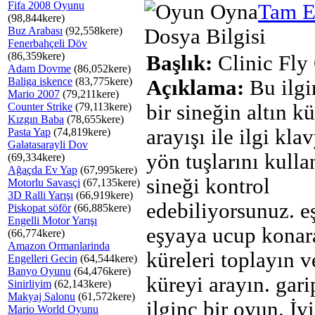
Fifa 2008 Oyunu
Tam E
(98,844kere)
Buz Arabası
(92,558kere)
Dosya Bilgisi
Fenerbahçeli Döv
(86,359kere)
Başlık:
Clinic Fly
Adam Dovme
(86,052kere)
Baliga iskence
(83,775kere)
Açıklama:
Bu ilgi
Mario 2007
(79,211kere)
Counter Strike
(79,113kere)
bir sineğin altın k
Kızgın Baba
(78,655kere)
arayışı ile ilgi kl
Pasta Yap
(74,819kere)
Galatasarayli Dov
yön tuşlarını kulla
(69,334kere)
Ağaçda Ev Yap
(67,995kere)
sineği kontrol
Motorlu Savasçi
(67,135kere)
3D Ralli Yarışı
(66,919kere)
edebiliyorsunuz. 
Piskopat söför
(66,885kere)
Engelli Motor Yarışı
eşyaya ucup konar
(66,774kere)
Amazon Ormanlarinda
küreleri toplayın v
Engelleri Gecin
(64,544kere)
Banyo Oyunu
(64,476kere)
küreyi arayın. gar
Sinirliyim
(62,143kere)
Makyaj Salonu
(61,572kere)
ilginç bir oyun. İyi
Mario World Oyunu