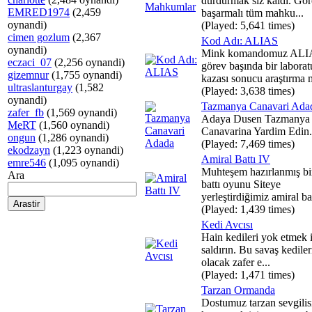
durdurmak siz kaldı. Gör
EMRED1974
(2,459
başarmalı tüm mahku...
oynandi)
(Played: 5,641 times)
cimen gozlum
(2,367
Kod Adı: ALIAS
oynandi)
Mink komandomuz ALI
eczaci_07
(2,256 oynandi)
görev başında bir laborat
gizemnur
(1,755 oynandi)
kazası sonucu araştırma m
ultraslanturgay
(1,582
(Played: 3,638 times)
oynandi)
Tazmanya Canavari Ada
zafer_fb
(1,569 oynandi)
Adaya Dusen Tazmanya
MeRT
(1,560 oynandi)
Canavarina Yardim Edin.
ongun
(1,286 oynandi)
(Played: 7,469 times)
ekodzayn
(1,223 oynandi)
Amiral Battı IV
emre546
(1,095 oynandi)
Muhteşem hazırlanmış bi
Ara
battı oyunu Siteye
yerleştirdiğimiz amiral ba
(Played: 1,439 times)
Kedi Avcısı
Hain kedileri yok etmek 
saldırın. Bu savaş kedile
olacak zafer e...
(Played: 1,471 times)
Tarzan Ormanda
Dostumuz tarzan sevgilisi