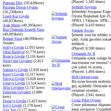
(Played: 1,345 times)
Patronu Döv
(50,420kere)
Şehirde Soygun
Pacman Duvar Oyunu
Şehirdeki Soygunu Engel
(50,230kere)
Oyuna Başlamak İçin 
Liseli Kız Giydir
SPIEL i Tıklayın. SPİE..
(49,833kere)
(Played: 6,410 times)
Asik Mario
(49,395kere)
Buz Dağında Engelli Yarış
Vampir Avcısı
(49,003kere)
Şehirde yeni bir tehlike o
Bastan Yarat
(48,990kere)
çıktı. Artık geceleri soka
Yeniler
tehlikeli ...
Sofi'yi Giydir
(2,955 kere)
(Played: 8,590 times)
Okul Başlıyor
(2,779 kere)
Ormanda Av II
Roze'u Giydir
(3,116 kere)
Ormanda soluk soluğa bi
Nicky'nin Giysileri
(2,821
macerasına var mısınız?
kere)
çok yakın ve acıma...
Salena'yı Giydir
(2,928 kere)
(Played: 1,494 times)
Keny'i Giydir
(3,317 kere)
Hell Operasyonu
Silviya Giydir
(3,028 kere)
Bu oyun boyutu nedeniyl
Uma'yı Giydir
(3,524 kere)
geç açılabilir. Dünyada 
Jil'in Giysileri
(2,747 kere)
oynanan oyunlar...
Enna'nın Giysileri
(2,880
(Played: 2,941 times)
kere)
Cesur Pilot Oyunu
Dona'yı Giydir
(3,423 kere)
Cesur pilotumuz düşman
Iviy'i Giydir
(3,178 kere)
karşı savaşıyor. Uçandail
Yüz Yap
(3,177 kere)