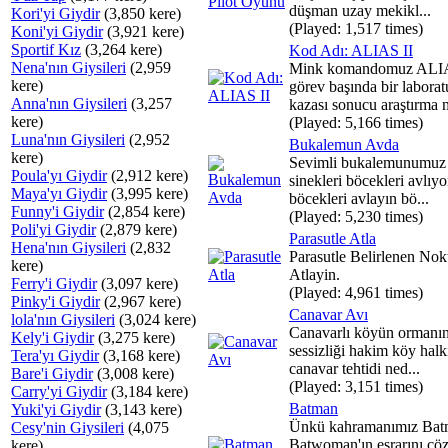
düşman uzay mekikl...
Kori'yi Giydir
(3,850 kere)
(Played: 1,517 times)
Koni'yi Giydir
(3,921 kere)
Sportif Kız
(3,264 kere)
Kod Adı: ALIAS II
Nena'nın Giysileri
(2,959
Mink komandomuz ALI
kere)
görev başında bir laborat
Anna'nın Giysileri
(3,257
kazası sonucu araştırma m
kere)
(Played: 5,166 times)
Luna'nın Giysileri
(2,952
Bukalemun Avda
kere)
Sevimli bukalemunumuz
Poula'yı Giydir
(2,912 kere)
sinekleri böcekleri avlıyo
Maya'yı Giydir
(3,995 kere)
böcekleri avlayın bö...
Funny'i Giydir
(2,854 kere)
(Played: 5,230 times)
Poli'yi Giydir
(2,879 kere)
Parasutle Atla
Hena'nın Giysileri
(2,832
Parasutle Belirlenen Nok
kere)
Atlayin.
Ferry'i Giydir
(3,097 kere)
(Played: 4,961 times)
Pinky'i Giydir
(2,967 kere)
Canavar Avı
lola'nın Giysileri
(3,024 kere)
Canavarlı köyün ormanı
Kely'i Giydir
(3,275 kere)
sessizliği hakim köy halk
Tera'yı Giydir
(3,168 kere)
canavar tehtidi ned...
Bare'i Giydir
(3,008 kere)
(Played: 3,151 times)
Carry'yi Giydir
(3,184 kere)
Batman
Yuki'yi Giydir
(3,143 kere)
Ünkü kahramanımız Bat
Cesy'nin Giysileri
(4,075
Batwoman'ın esrarını ç
kere)