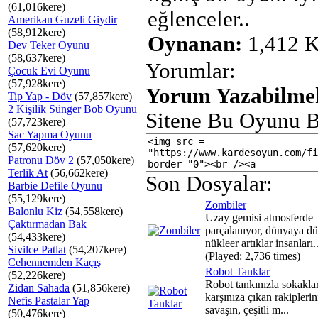
(61,016kere)
eğlenceler..
Amerikan Guzeli Giydir
(58,912kere)
Oynanan:
1,412 K
Dev Teker Oyunu
(58,637kere)
Yorumlar:
Çocuk Evi Oyunu
(57,928kere)
Yorum Yazabilmek
Tip Yap - Döv
(57,857kere)
2 Kişilik Sünger Bob Oyunu
Sitene Bu Oyunu B
(57,723kere)
Sac Yapma Oyunu
(57,620kere)
Patronu Döv 2
(57,050kere)
Terlik At
(56,662kere)
Son Dosyalar:
Barbie Defile Oyunu
(55,129kere)
Zombiler
Balonlu Kiz
(54,558kere)
Uzay gemisi atmosferde
Çaktırmadan Bak
parçalanıyor, dünyaya d
(54,433kere)
nükleer artıklar insanları..
Sivilce Patlat
(54,207kere)
(Played: 2,736 times)
Cehennemden Kaçış
Robot Tanklar
(52,226kere)
Robot tankınızla sokakla
Zidan Sahada
(51,856kere)
karşınıza çıkan rakiplerin
Nefis Pastalar Yap
savaşın, çeşitli m...
(50,476kere)