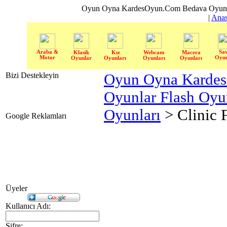
Oyun Oyna KardesOyun.Com Bedava Oyun 
|
Anas
Araba &
Sa
Klasik
Kız
Webcam
Macera
Motor
Oyun
Oyunlar
Oyunları
Oyunları
Oyunları
Bizi Destekleyin
Oyun Oyna Karde
Oyunlar Flash Oy
Oyunları
> Clinic 
Google Reklamları
Üyeler
Kullanıcı Adı:
Şifre: