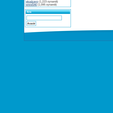
ekodzayn
(1,223 oynandi)
emre546
(1,095 oynandi)
Ara