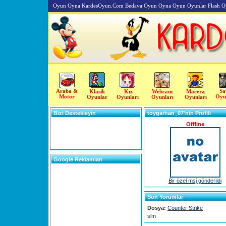
Oyun Oyna KardesOyun.Com Bedava Oyun Oyna Oyun Oyunlar Flash O
Araba &
Sa
Klasik
Kız
Webcam
Macera
Motor
Oyu
Oyunlar
Oyunları
Oyunları
Oyunları
Bizi Destekleyin
toygarhan_07'nin Profili
Offline
Google Reklamları
Bir özel msj gönderildi
Son Yorumlar
Dosya:
Counter Strike
slm