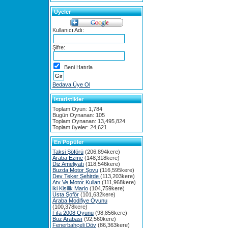
Üyeler
Kullanıcı Adı:
Şifre:
Beni Hatırla
Bedava Üye Ol
Istatistikler
Toplam Oyun: 1,784
Bugün Oynanan: 105
Toplam Oynanan: 13,495,824
Toplam üyeler: 24,621
En Popüler
Taksi Şöförü
(206,894kere)
Araba Ezme
(148,318kere)
Diz Ameliyatı
(118,546kere)
Buzda Motor Şovu
(116,595kere)
Dev Teker Şehirde
(113,203kere)
Atv Ve Motor Kullan
(111,968kere)
iki Kisilik Mario
(104,759kere)
Usta Şoför
(101,632kere)
Araba Modifiye Oyunu
(100,378kere)
Fifa 2008 Oyunu
(98,856kere)
Buz Arabası
(92,560kere)
Fenerbahçeli Döv
(86,363kere)