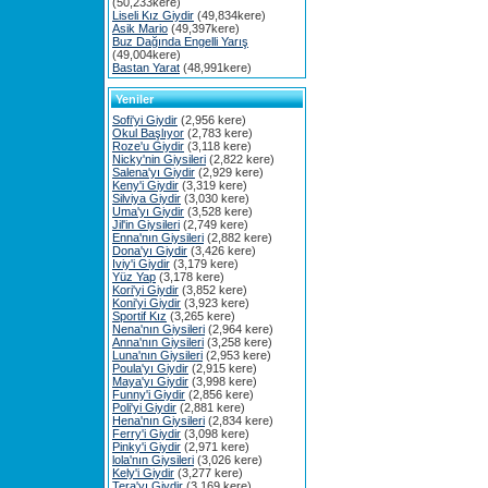
(50,233kere)
Liseli Kız Giydir
(49,834kere)
Asik Mario
(49,397kere)
Buz Dağında Engelli Yarış
(49,004kere)
Bastan Yarat
(48,991kere)
Yeniler
Sofi'yi Giydir
(2,956 kere)
Okul Başlıyor
(2,783 kere)
Roze'u Giydir
(3,118 kere)
Nicky'nin Giysileri
(2,822 kere)
Salena'yı Giydir
(2,929 kere)
Keny'i Giydir
(3,319 kere)
Silviya Giydir
(3,030 kere)
Uma'yı Giydir
(3,528 kere)
Jil'in Giysileri
(2,749 kere)
Enna'nın Giysileri
(2,882 kere)
Dona'yı Giydir
(3,426 kere)
Iviy'i Giydir
(3,179 kere)
Yüz Yap
(3,178 kere)
Kori'yi Giydir
(3,852 kere)
Koni'yi Giydir
(3,923 kere)
Sportif Kız
(3,265 kere)
Nena'nın Giysileri
(2,964 kere)
Anna'nın Giysileri
(3,258 kere)
Luna'nın Giysileri
(2,953 kere)
Poula'yı Giydir
(2,915 kere)
Maya'yı Giydir
(3,998 kere)
Funny'i Giydir
(2,856 kere)
Poli'yi Giydir
(2,881 kere)
Hena'nın Giysileri
(2,834 kere)
Ferry'i Giydir
(3,098 kere)
Pinky'i Giydir
(2,971 kere)
lola'nın Giysileri
(3,026 kere)
Kely'i Giydir
(3,277 kere)
Tera'yı Giydir
(3,169 kere)