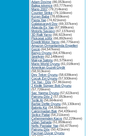
Adam Dovme
(86,053kere)
Baliga iskence
(83,777kere)
Mario 2007
(79,214kere)
Counter Strike
(79,116kere)
Kızgın Baba
(78,659kere)
Pasta Yap
(74,821kere)
Galatasarayli Dov
(69,337kere)
Ağaçda Ev Yap
(67,998kere)
Motorlu Savasçi
(67,137kere)
3D Ralli Yarışı
(66,922kere)
Piskopat söför
(66,892kere)
Engelli Motor Yarışı
(66,775kere)
Amazon Ormanlarinda Engelleri
Gecin
(64,547kere)
Banyo Oyunu
(64,478kere)
Sinirliyim
(62,148kere)
Makyaj Salonu
(61,575kere)
Mario World Oyunu
(61,018kere)
Amerikan Guzeli Giydir
(58,913kere)
Dev Teker Oyunu
(58,639kere)
Çocuk Evi Oyunu
(57,930kere)
Tip Yap - Döv
(57,861kere)
2 Kişilik Sünger Bob Oyunu
(57,726kere)
Sac Yapma Oyunu
(57,622kere)
Patronu Döv 2
(57,053kere)
Terlik At
(56,664kere)
Barbie Defile Oyunu
(55,130kere)
Balonlu Kiz
(54,559kere)
Çaktırmadan Bak
(54,435kere)
Sivilce Patlat
(54,211kere)
Cehennemden Kaçış
(52,229kere)
Zidan Sahada
(51,859kere)
Nefis Pastalar Yap
(50,477kere)
Patronu Döv
(50,421kere)
Pacman Duvar Oyunu