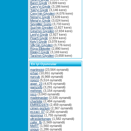
Bare'i Giydir
(3,009 kere)
Carry'yi Giydir
(3,186 kere)
Yuki'yi Giydir
(3,146 kere)
Cesy'nin Giysileri
(4,076 kere)
Nena'yı Giydir
(3,639 kere)
Mena'yı Giydir
(3,024 kere)
Sevgililer Günü
(3,733 kere)
Suzi'nin Giysileri
(2,827 kere)
Gina'nın Giysileri
(2,934 kere)
Leni'yi Giydir
(2,927 kere)
Pearl'i Giydir
(2,824 kere)
Kety'i Giydir
(3,078 kere)
Villy'nin Giysileri
(3,776 kere)
Rüya Elbiseler
(2,890 kere)
Ripley'i Giydir
(3,169 kere)
Tara'nın Giysileri
(3,658 kere)
En iyi Oyuncular
martinstoj
(23,564 oynandi)
erhan
(10,651 oynandi)
nurcuk
(6,968 oynandi)
nügzö
(5,514 oynandi)
aqan_23
(4,676 oynandi)
gamzefb
(3,291 oynandi)
mehmet.
(3,154 oynandi)
reco
(3,043 oynandi)
madeinaslan
(2,535 oynandi)
charlotte
(2,484 oynandi)
EMRED1974
(2,459 oynandi)
cimen gozlum
(2,367 oynandi)
eczaci_07
(2,256 oynandi)
gizemnur
(1,755 oynandi)
ultraslanturgay
(1,582 oynandi)
zafer_fb
(1,569 oynandi)
MeRT
(1,560 oynandi)
ongun
(1,286 oynandi)