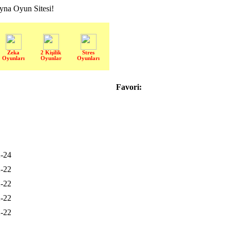
a Oyun Sitesi!
Zeka
2 Kişilik
Stres
Oyunları
Oyunlar
Oyunları
Favori:
-24
-22
-22
-22
-22