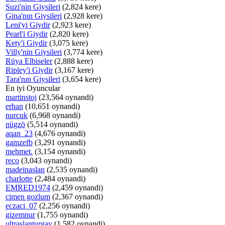
Suzi'nin Giysileri
(2,824 kere)
Gina'nın Giysileri
(2,928 kere)
Leni'yi Giydir
(2,923 kere)
Pearl'i Giydir
(2,820 kere)
Kety'i Giydir
(3,075 kere)
Villy'nin Giysileri
(3,774 kere)
Rüya Elbiseler
(2,888 kere)
Ripley'i Giydir
(3,167 kere)
Tara'nın Giysileri
(3,654 kere)
En iyi Oyuncular
martinstoj
(23,564 oynandi)
erhan
(10,651 oynandi)
nurcuk
(6,968 oynandi)
nügzö
(5,514 oynandi)
aqan_23
(4,676 oynandi)
gamzefb
(3,291 oynandi)
mehmet.
(3,154 oynandi)
reco
(3,043 oynandi)
madeinaslan
(2,535 oynandi)
charlotte
(2,484 oynandi)
EMRED1974
(2,459 oynandi)
cimen gozlum
(2,367 oynandi)
eczaci_07
(2,256 oynandi)
gizemnur
(1,755 oynandi)
ultraslanturgay
(1,582 oynandi)