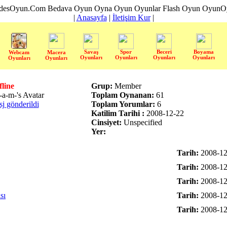
desOyun.Com Bedava Oyun Oyna Oyun Oyunlar Flash Oyun OyunOyn
|
Anasayfa
|
İletişim Kur
|
Savaş
Spor
Beceri
Boyama
Webcam
Macera
Oyunları
Oyunları
Oyunları
Oyunları
Oyunları
Oyunları
fline
Grup:
Member
Toplam Oynanan:
61
sj gönderildi
Toplam Yorumlar:
6
Katilim Tarihi :
2008-12-22
Cinsiyet:
Unspecified
Yer:
Tarih:
2008-12
Tarih:
2008-12
Tarih:
2008-12
sı
Tarih:
2008-12
Tarih:
2008-12