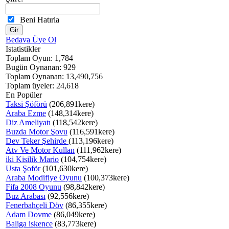
Beni Hatırla
Bedava Üye Ol
Istatistikler
Toplam Oyun: 1,784
Bugün Oynanan: 929
Toplam Oynanan: 13,490,756
Toplam üyeler: 24,618
En Popüler
Taksi Şöförü
(206,891kere)
Araba Ezme
(148,314kere)
Diz Ameliyatı
(118,542kere)
Buzda Motor Şovu
(116,591kere)
Dev Teker Şehirde
(113,196kere)
Atv Ve Motor Kullan
(111,962kere)
iki Kisilik Mario
(104,754kere)
Usta Şoför
(101,630kere)
Araba Modifiye Oyunu
(100,373kere)
Fifa 2008 Oyunu
(98,842kere)
Buz Arabası
(92,556kere)
Fenerbahçeli Döv
(86,355kere)
Adam Dovme
(86,049kere)
Baliga iskence
(83,773kere)