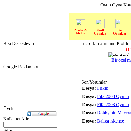
Oyun Oyna Kar
Araba &
Klasik
Kız
Motor
Oyunlar
Oyunları
Bizi Destekleyin
-r-a-c-k-h-a-m-'nin Profili
Of
Bir özel m
Google Reklamları
Son Yorumlar
Dosya:
Frikik
Dosya:
Fifa 2008 Oyunu
Dosya:
Fifa 2008 Oyunu
Üyeler
Dosya:
Bobby'nin Macera
Kullanıcı Adı:
Dosya:
Baliga iskence
Şifre: