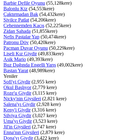
Barbie Defile Oyunu
(55,128kere)
Balonlu Kiz
(54,553kere)
Çaktırmadan Bak
(54,432kere)
Sivilce Patlat
(54,206kere)
Cehennemden Kaçış
(52,225kere)
Zidan Sahada
(51,855kere)
Nefis Pastalar Yap
(50,474kere)
Patronu Döv
(50,420kere)
Pacman Duvar Oyunu
(50,229kere)
Liseli Kız Giydir
(49,833kere)
Asik Mario
(49,393kere)
Buz Dağında Engelli Yarış
(49,002kere)
Bastan Yarat
(48,989kere)
Yeniler
Sofi'yi Giydir
(2,955 kere)
Okul Başlıyor
(2,779 kere)
Roze'u Giydir
(3,115 kere)
Nicky'nin Giysileri
(2,821 kere)
Salena'yı Giydir
(2,928 kere)
Keny'i Giydir
(3,316 kere)
Silviya Giydir
(3,027 kere)
Uma'yı Giydir
(3,523 kere)
Jil'in Giysileri
(2,747 kere)
Enna'nın Giysileri
(2,879 kere)
Dona'yı Giydir
(3,422 kere)