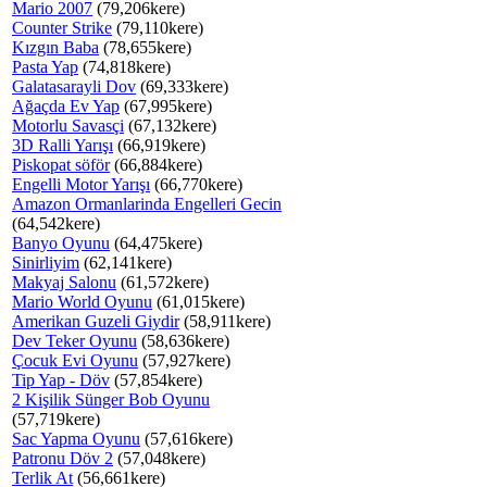
Mario 2007
(79,206kere)
Counter Strike
(79,110kere)
Kızgın Baba
(78,655kere)
Pasta Yap
(74,818kere)
Galatasarayli Dov
(69,333kere)
Ağaçda Ev Yap
(67,995kere)
Motorlu Savasçi
(67,132kere)
3D Ralli Yarışı
(66,919kere)
Piskopat söför
(66,884kere)
Engelli Motor Yarışı
(66,770kere)
Amazon Ormanlarinda Engelleri Gecin
(64,542kere)
Banyo Oyunu
(64,475kere)
Sinirliyim
(62,141kere)
Makyaj Salonu
(61,572kere)
Mario World Oyunu
(61,015kere)
Amerikan Guzeli Giydir
(58,911kere)
Dev Teker Oyunu
(58,636kere)
Çocuk Evi Oyunu
(57,927kere)
Tip Yap - Döv
(57,854kere)
2 Kişilik Sünger Bob Oyunu
(57,719kere)
Sac Yapma Oyunu
(57,616kere)
Patronu Döv 2
(57,048kere)
Terlik At
(56,661kere)