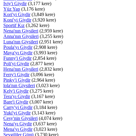
Iviy'i Giydir
(3,177 kere)
Yüz Yap
(3,176 kere)
Kori'yi Giydir
(3,849 kere)
Koni'yi Giydir
(3,920 kere)
Sportif Kız
(3,262 kere)
Nena'nın Giysileri
(2,959 kere)
Anna'nın Giysileri
(3,255 kere)
Luna'nın Giysileri
(2,951 kere)
Poula'yı Giydir
(2,908 kere)
Maya'yı Giydir
(3,993 kere)
Funny'i Giydir
(2,854 kere)
Poli'yi Giydir
(2,877 kere)
Hena'nın Giysileri
(2,832 kere)
Ferry'i Giydir
(3,096 kere)
Pinky'i Giydir
(2,964 kere)
lola'nın Giysileri
(3,023 kere)
Kely'i Giydir
(3,275 kere)
Tera'yı Giydir
(3,167 kere)
Bare'i Giydir
(3,007 kere)
Carry'yi Giydir
(3,184 kere)
Yuki'yi Giydir
(3,143 kere)
Cesy'nin Giysileri
(4,074 kere)
Nena'yı Giydir
(3,637 kere)
Mena'yı Giydir
(3,023 kere)
Sevgililer Günü
(3,730 kere)