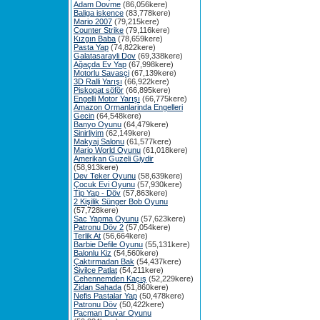
Adam Dovme
(86,056kere)
Baliga iskence
(83,778kere)
Mario 2007
(79,215kere)
Counter Strike
(79,116kere)
Kızgın Baba
(78,659kere)
Pasta Yap
(74,822kere)
Galatasarayli Dov
(69,338kere)
Ağaçda Ev Yap
(67,998kere)
Motorlu Savasçi
(67,139kere)
3D Ralli Yarışı
(66,922kere)
Piskopat söför
(66,895kere)
Engelli Motor Yarışı
(66,775kere)
Amazon Ormanlarinda Engelleri
Gecin
(64,548kere)
Banyo Oyunu
(64,479kere)
Sinirliyim
(62,149kere)
Makyaj Salonu
(61,577kere)
Mario World Oyunu
(61,018kere)
Amerikan Guzeli Giydir
(58,913kere)
Dev Teker Oyunu
(58,639kere)
Çocuk Evi Oyunu
(57,930kere)
Tip Yap - Döv
(57,863kere)
2 Kişilik Sünger Bob Oyunu
(57,728kere)
Sac Yapma Oyunu
(57,623kere)
Patronu Döv 2
(57,054kere)
Terlik At
(56,664kere)
Barbie Defile Oyunu
(55,131kere)
Balonlu Kiz
(54,560kere)
Çaktırmadan Bak
(54,437kere)
Sivilce Patlat
(54,211kere)
Cehennemden Kaçış
(52,229kere)
Zidan Sahada
(51,860kere)
Nefis Pastalar Yap
(50,478kere)
Patronu Döv
(50,422kere)
Pacman Duvar Oyunu