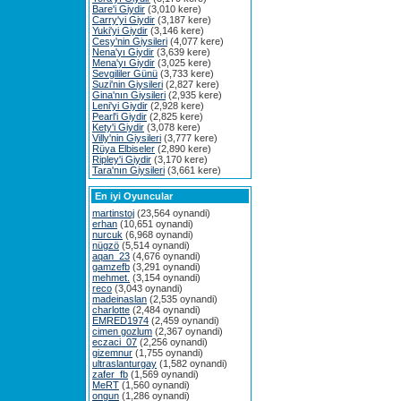
Bare'i Giydir
(3,010 kere)
Carry'yi Giydir
(3,187 kere)
Yuki'yi Giydir
(3,146 kere)
Cesy'nin Giysileri
(4,077 kere)
Nena'yı Giydir
(3,639 kere)
Mena'yı Giydir
(3,025 kere)
Sevgililer Günü
(3,733 kere)
Suzi'nin Giysileri
(2,827 kere)
Gina'nın Giysileri
(2,935 kere)
Leni'yi Giydir
(2,928 kere)
Pearl'i Giydir
(2,825 kere)
Kety'i Giydir
(3,078 kere)
Villy'nin Giysileri
(3,777 kere)
Rüya Elbiseler
(2,890 kere)
Ripley'i Giydir
(3,170 kere)
Tara'nın Giysileri
(3,661 kere)
En iyi Oyuncular
martinstoj
(23,564 oynandi)
erhan
(10,651 oynandi)
nurcuk
(6,968 oynandi)
nügzö
(5,514 oynandi)
aqan_23
(4,676 oynandi)
gamzefb
(3,291 oynandi)
mehmet.
(3,154 oynandi)
reco
(3,043 oynandi)
madeinaslan
(2,535 oynandi)
charlotte
(2,484 oynandi)
EMRED1974
(2,459 oynandi)
cimen gozlum
(2,367 oynandi)
eczaci_07
(2,256 oynandi)
gizemnur
(1,755 oynandi)
ultraslanturgay
(1,582 oynandi)
zafer_fb
(1,569 oynandi)
MeRT
(1,560 oynandi)
ongun
(1,286 oynandi)