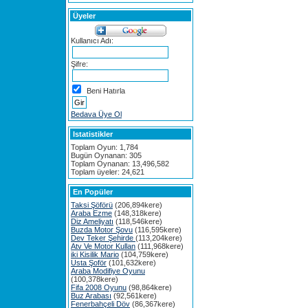
Üyeler
Kullanıcı Adı:
Şifre:
Beni Hatırla
Bedava Üye Ol
Istatistikler
Toplam Oyun: 1,784
Bugün Oynanan: 305
Toplam Oynanan: 13,496,582
Toplam üyeler: 24,621
En Popüler
Taksi Şöförü
(206,894kere)
Araba Ezme
(148,318kere)
Diz Ameliyatı
(118,546kere)
Buzda Motor Şovu
(116,595kere)
Dev Teker Şehirde
(113,204kere)
Atv Ve Motor Kullan
(111,968kere)
iki Kisilik Mario
(104,759kere)
Usta Şoför
(101,632kere)
Araba Modifiye Oyunu
(100,378kere)
Fifa 2008 Oyunu
(98,864kere)
Buz Arabası
(92,561kere)
Fenerbahçeli Döv
(86,367kere)