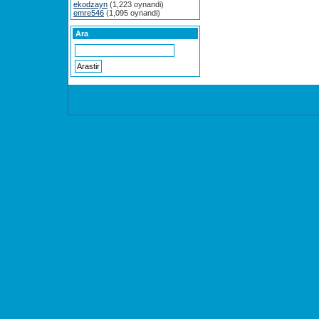
ekodzayn
(1,223 oynandi)
emre546
(1,095 oynandi)
Ara