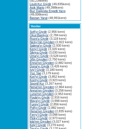
(50,234kere)
Liseli Kız Giydir
(49,835kere)
Asik Mario
(49,398kere)
Buz Dağında Engelli Yarış
(49,006kere)
Bastan Yarat
(48,991kere)
Yeniler
Sofi'yi Giydir
(2,956 kere)
Okul Başlıyor
(2,784 kere)
Roze'u Giydir
(3,118 kere)
Nicky'nin Giysileri
(2,822 kere)
Salena'yı Giydir
(2,930 kere)
Keny'i Giydir
(3,320 kere)
Silviya Giydir
(3,030 kere)
Uma'yı Giydir
(3,528 kere)
Jil'in Giysileri
(2,750 kere)
Enna'nın Giysileri
(2,882 kere)
Dona'yı Giydir
(3,426 kere)
Iviy'i Giydir
(3,180 kere)
Yüz Yap
(3,179 kere)
Kori'yi Giydir
(3,852 kere)
Koni'yi Giydir
(3,923 kere)
Sportif Kız
(3,267 kere)
Nena'nın Giysileri
(2,964 kere)
Anna'nın Giysileri
(3,258 kere)
Luna'nın Giysileri
(2,953 kere)
Poula'yı Giydir
(2,916 kere)
Maya'yı Giydir
(3,998 kere)
Funny'i Giydir
(2,856 kere)
Poli'yi Giydir
(2,882 kere)
Hena'nın Giysileri
(2,835 kere)
Ferry'i Giydir
(3,098 kere)
Pinky'i Giydir
(2,973 kere)
lola'nın Giysileri
(3,027 kere)
Kely'i Giydir
(3,279 kere)
Tera'yı Giydir
(3,170 kere)