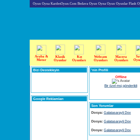
Oyun Oyna KardesOyun.Com Bedava Oyun Oyna Oyun Oyunlar Flash O
Araba &
Sa
Klasik
Kız
Webcam
Macera
Motor
Oyu
Oyunlar
Oyunları
Oyunları
Oyunları
Bizi Destekleyin
'nin Profili
Offline
Bir özel msj gönderildi
Google Reklamları
Son Yorumlar
Dosya:
Galatasarayli Dov
Dosya:
Galatasarayli Dov
Dosya:
Galatasarayli Dov