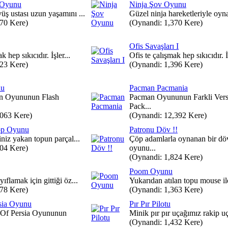
 Oyunu
Ninja Şov Oyunu
üş ustası uzun yaşamını ...
Güzel ninja hareketleriyle oyna
370 Kere)
(Oynandi: 1,370 Kere)
Ofis Savaşları I
k hep sıkıcıdır. İşler...
Ofis te çalışmak hep sıkıcıdır. İş
323 Kere)
(Oynandi: 1,396 Kere)
nu
Pacman Pacmania
n Oyununun Flash
Pacman Oyununun Farkli Ver
Pack...
,063 Kere)
(Oynandi: 12,392 Kere)
op Oyunu
Patronu Döv !!
iniz yakan topun parçal...
Çöp adamlarla oynanan bir dö
804 Kere)
oyunu...
(Oynandi: 1,824 Kere)
Poom Oyunu
ıflamak için gittiği öz...
Yukarıdan atılan topu mouse ile
478 Kere)
(Oynandi: 1,363 Kere)
rsia Oyunu
Pır Pır Pilotu
e Of Persia Oyununun
Minik pır pır uçağımız rakip uç
(Oynandi: 1,432 Kere)