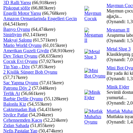
3D Ralli Yarışı
(66,918kere)
Maymun Çoc
Piskopat söför
(66,883kere)
Maymun çocu
Engelli Motor Yarışı
(66,768kere)
ağaçla...
Amazon Ormanlarinda Engelleri Gecin
(Oynandi: 1,
(64,541kere)
Banyo Oyunu
(64,474kere)
Megaman II
Sinirliyim
(62,141kere)
Araştırma labo
Makyaj Salonu
(61,571kere)
(Oynandi: 1,
Mario World Oyunu
(61,015kere)
Metal Slug 3
Amerikan Guzeli Giydir
(58,910kere)
Klasikleşmiş p
Dev Teker Oyunu
(58,635kere)
(Oynandi: 7,
Çocuk Evi Oyunu
(57,927kere)
Tip Yap - Döv
(57,853kere)
Mini Bot Oy
2 Kişilik Sünger Bob Oyunu
Bir yada iki k
(57,717kere)
(Oynandi: 1,
Sac Yapma Oyunu
(57,615kere)
Minik Ejder
Patronu Döv 2
(57,048kere)
Sevimli dost
Terlik At
(56,661kere)
yumurtal...
Barbie Defile Oyunu
(55,128kere)
(Oynandi: 2,
Balonlu Kiz
(54,553kere)
Çaktırmadan Bak
(54,431kere)
Mutfak Muhaf
Sivilce Patlat
(54,204kere)
Mutfakta isyan
Cehennemden Kaçış
(52,224kere)
(Oynandi: 1,
Zidan Sahada
(51,855kere)
Nefis Pastalar Yap
(50,474kere)