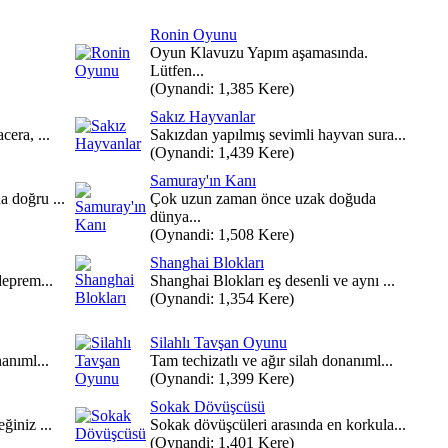
Ronin Oyunu
Oyun Klavuzu Yapım aşamasında.
Lütfen...
(Oynandi: 1,385 Kere)
Sakız Hayvanlar
cera, ...
Sakızdan yapılmış sevimli hayvan sura...
(Oynandi: 1,439 Kere)
Samuray'ın Kanı
a doğru ...
Çok uzun zaman önce uzak doğuda
dünya...
(Oynandi: 1,508 Kere)
Shanghai Blokları
deprem...
Shanghai Blokları eş desenli ve aynı ...
(Oynandi: 1,354 Kere)
Silahlı Tavşan Oyunu
nanıml...
Tam techizatlı ve ağır silah donanıml...
(Oynandi: 1,399 Kere)
Sokak Dövüşcüsü
ğiniz ...
Sokak dövüşcüleri arasında en korkula...
(Oynandi: 1,401 Kere)