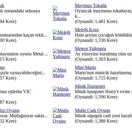
uk
Maymun Tokatla
k ormandaki sekoaya
Oyuncak maymunu tokatlayın,
k...
394 Kere)
(Oynandi: 1,481 Kere)
Meleği Koru
ratuarından kaçan tekli...
Hain şeytan çocuğun kötülükler
500 Kere)
(Oynandi: 1,330 Kere)
Meteor Yağmuru
laystation oyunu Metal ...
Ay yüzeyine kurulmuş olan uzay
015 Kere)
(Oynandi: 1,303 Kere)
unu
Mini Mario
işiyle oynayabileceğini...
Mario'nun minicik hazırlanmış 
357 Kere)
(Oynandi: 1,715 Kere)
Minik Hampster
umuz ejderha VIC
Minik hampster Harry'e evine 
(Oynandi: 1,596 Kere)
087 Kere)
ızı Oyunu
Mutlu Cadı Oyunu
var. Mutfağınızın sakin...
Minik süprgeli cadı yeni hazırla
432 Kere)
(Oynandi: 1,388 Kere)