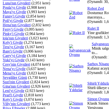
(Oynandi: 30
Luna'nın Giysileri
(2,951 kere)
Poula'yı Giydir
(2,908 kere)
Robot Zed
Maya'yı Giydir
(3,993 kere)
Dostumuz Ro
Funny'i Giydir
(2,854 kere)
maceraya...
Poli'yi Giydir
(2,877 kere)
(Oynandi: 1,
Hena'nın Giysileri
(2,832 kere)
Rulet II
Ferry'i Giydir
(3,095 kere)
Yine grafikler
Pinky'i Giydir
(2,964 kere)
(Oynandi: 1,
lola'nın Giysileri
(3,023 kere)
Kely'i Giydir
(3,274 kere)
Salyangoz
Tera'yı Giydir
(3,167 kere)
Minik salg
Bare'i Giydir
(3,006 kere)
to...
Carry'yi Giydir
(3,184 kere)
(Oynandi: 
Yuki'yi Giydir
(3,143 kere)
Sarhoş Nişanc
Cesy'nin Giysileri
(4,074 kere)
Kafanız acayip 
Nena'yı Giydir
(3,637 kere)
(Oynandi: 1,
Mena'yı Giydir
(3,023 kere)
Sevgililer Günü
(3,730 kere)
Suzi'nin Giysileri
(2,824 kere)
Sihirli Yıldızl
Gina'nın Giysileri
(2,926 kere)
Shirli ülkeye u
Leni'yi Giydir
(2,923 kere)
(Oynandi: 1,
Pearl'i Giydir
(2,818 kere)
Simon Oyunu
Kety'i Giydir
(3,074 kere)
Klasik Simon
Villy'nin Giysileri
(3,773 kere)
Versiyonu
Rüya Elbiseler
(2,888 kere)