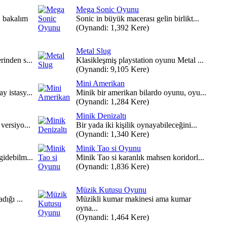
Mega Sonic Oyunu
 bakalım
Sonic in büyük macerası gelin birlikt...
(Oynandi: 1,392 Kere)
Metal Slug
inden s...
Klasikleşmiş playstation oyunu Metal ...
(Oynandi: 9,105 Kere)
Mini Amerikan
 istasy...
Minik bir amerikan bilardo oyunu, oyu...
(Oynandi: 1,284 Kere)
Minik Denizaltı
versiyo...
Bir yada iki kişilik oynayabileceğini...
(Oynandi: 1,340 Kere)
Minik Tao si Oyunu
gidebilm...
Minik Tao si karanlık mahsen koridorl...
(Oynandi: 1,836 Kere)
Müzik Kutusu Oyunu
dığı ...
Müzikli kumar makinesi ama kumar
oyna...
(Oynandi: 1,464 Kere)