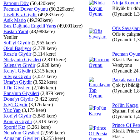
Ninja Koyun
Patronu Döv
(50,420kere)
Büyük bir döv
Pacman Duvar Oyunu
(50,229kere)
(Oynandi: 1,
Liseli Kız Giydir
(49,833kere)
Asik Mario
(49,393kere)
Buz Dağında Engelli Yarış
(49,001kere)
Ofis Savaşları
Bastan Yarat
(48,988kere)
Ofis te çalışma
Yeniler
(Oynandi: 1,
Sofi'yi Giydir
(2,955 kere)
Okul Başlıyor
(2,778 kere)
Roze'u Giydir
(3,114 kere)
Pacman Oyu
Nicky'nin Giysileri
(2,819 kere)
Klasik Pacma
Salena'yı Giydir
(2,928 kere)
Versiyonu
Keny'i Giydir
(3,315 kere)
(Oynandi: 24
Silviya Giydir
(3,027 kere)
Parçalayan T
Uma'yı Giydir
(3,522 kere)
Çok iyi bildiğ
Jil'in Giysileri
(2,746 kere)
(Oynandi: 1,
Enna'nın Giysileri
(2,879 kere)
Dona'yı Giydir
(3,422 kere)
Iviy'i Giydir
(3,176 kere)
Pol'ün Kaçışı
Yüz Yap
(3,175 kere)
Şişman Pol zay
Kori'yi Giydir
(3,849 kere)
(Oynandi: 1,
Koni'yi Giydir
(3,919 kere)
Prince Of Pe
Sportif Kız
(3,261 kere)
Klasik Princ
Nena'nın Giysileri
(2,959 kere)
Flas...
Anna'nın Giysileri
(3,255 kere)