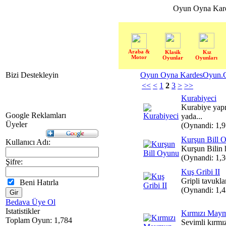
Oyun Oyna Kar
Araba &
Klasik
Kız
Motor
Oyunlar
Oyunları
Bizi Destekleyin
Oyun Oyna KardesOyun.C
<<
<
1
2
3
>
>>
Kurabiyeci
Kurabiye yapm
Google Reklamları
yada...
Üyeler
(Oynandi: 1,
Kurşun Bill 
Kullanıcı Adı:
Kurşun Bilin 
(Oynandi: 1,
Şifre:
Kuş Gribi II
Gripli tavuklar
Beni Hatırla
(Oynandi: 1,
Bedava Üye Ol
Istatistikler
Kırmızı May
Toplam Oyun: 1,784
Sevimli kırm