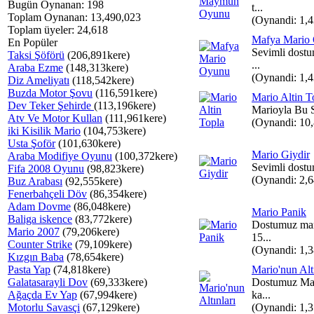
Bugün Oynanan: 198
t...
Toplam Oynanan: 13,490,023
(Oynandi: 1,
Toplam üyeler: 24,618
Mafya Mario
En Popüler
Sevimli dost
Taksi Şöförü
(206,891kere)
...
Araba Ezme
(148,313kere)
(Oynandi: 1,
Diz Ameliyatı
(118,542kere)
Buzda Motor Şovu
(116,591kere)
Mario Altin T
Dev Teker Şehirde
(113,196kere)
Marioyla Bu S
Atv Ve Motor Kullan
(111,961kere)
(Oynandi: 10
iki Kisilik Mario
(104,753kere)
Usta Şoför
(101,630kere)
Mario Giydir
Araba Modifiye Oyunu
(100,372kere)
Sevimli dostu
Fifa 2008 Oyunu
(98,823kere)
(Oynandi: 2,
Buz Arabası
(92,555kere)
Fenerbahçeli Döv
(86,354kere)
Adam Dovme
(86,048kere)
Mario Panik
Baliga iskence
(83,772kere)
Dostumuz mari
Mario 2007
(79,206kere)
15...
Counter Strike
(79,109kere)
(Oynandi: 1,
Kızgın Baba
(78,654kere)
Pasta Yap
(74,818kere)
Mario'nun Altı
Galatasarayli Dov
(69,333kere)
Dostumuz Mar
Ağaçda Ev Yap
(67,994kere)
ka...
Motorlu Savasçi
(67,129kere)
(Oynandi: 1,