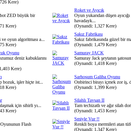
,726 Kere)
Roket ve Ayıcık
bot ZED büyük bir
Oyun yukarıdan düşen ayıcığı
havadayk...
671 Kere)
(Oynandi: 1,327 Kere)
Sakız Fabrikası
i ve oyun algoritması a...
Sakız fabrikasında güzel bir ma
375 Kere)
(Oynandi: 1,479 Kere)
cuk Oyunu
Samuray JACK
ozumuz deniz kabuklarını
Samuray Jack şeytanın şatosun
(Oynandi: 1,418 Kere)
1,403 Kere)
ı
Sarhoşum Galiba Oyunu
bozuk, işler hiçte ist...
Onbirinci birayı içmek zor iş, 
418 Kere)
(Oynandi: 1,399 Kere)
ar
Silahlı Tavşan II
laşmak için sihirli yı...
Tam techizatlı ve ağır silah do
843 Kere)
(Oynandi: 1,453 Kere)
Smiyle Vur !!
 Oyununun Flash
Renkli boya mermileri atan tüfe
(Oynandi: 1,347 Kere)