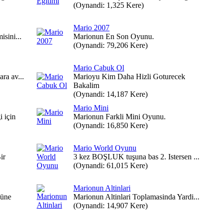
(Oynandi: 1,325 Kere)
Mario 2007
isini...
Marionun En Son Oyunu.
(Oynandi: 79,206 Kere)
Mario Cabuk Ol
ara av...
Marioyu Kim Daha Hizli Goturecek
Bakalim
(Oynandi: 14,187 Kere)
Mario Mini
 için
Marionun Farkli Mini Oyunu.
(Oynandi: 16,850 Kere)
Mario World Oyunu
ir
3 kez BOŞLUK tuşuna bas 2. Istersen ...
(Oynandi: 61,015 Kere)
Marionun Altinlari
nüne
Marionun Altinlari Toplamasinda Yardi...
(Oynandi: 14,907 Kere)