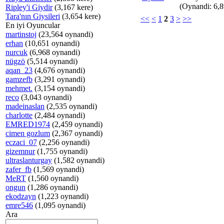
(Oynandi: 6,
Ripley'i Giydir
(3,167 kere)
Tara'nın Giysileri
(3,654 kere)
<<
<
1
2
3
>
>>
En iyi Oyuncular
martinstoj
(23,564 oynandi)
erhan
(10,651 oynandi)
nurcuk
(6,968 oynandi)
nügzö
(5,514 oynandi)
aqan_23
(4,676 oynandi)
gamzefb
(3,291 oynandi)
mehmet.
(3,154 oynandi)
reco
(3,043 oynandi)
madeinaslan
(2,535 oynandi)
charlotte
(2,484 oynandi)
EMRED1974
(2,459 oynandi)
cimen gozlum
(2,367 oynandi)
eczaci_07
(2,256 oynandi)
gizemnur
(1,755 oynandi)
ultraslanturgay
(1,582 oynandi)
zafer_fb
(1,569 oynandi)
MeRT
(1,560 oynandi)
ongun
(1,286 oynandi)
ekodzayn
(1,223 oynandi)
emre546
(1,095 oynandi)
Ara