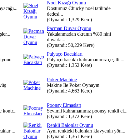
Noel Kızağı Oyunu
yacağı...
Dostumuz Chucky noel tatilinde
dedesi...
(Oynandi: 1,329 Kere)
Pacman Duvar Oyunu
ler...
Yakalanmadan ekranın %80 nini
duvarla...
(Oynandi: 50,229 Kere)
Palyaço Bacakları
siyonu
Palyaço bacaklı kahramanımız çeşitli ...
(Oynandi: 1,352 Kere)
Poker Machine
vüş
Makine İle Poker Oynayın.
(Oynandi: 4,663 Kere)
Poonsy Elmasları
 kontr...
Sevimli kahramanımız poonsy renkli el...
(Oynandi: 1,372 Kere)
Renkli Balonlar Oyunu
aklar ...
Aynı renkteki balonları klavyenin yön...
(Oynandi: 1,361 Kere)