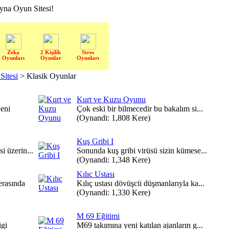
a Oyun Sitesi!
Zeka
2 Kişilik
Stres
Oyunları
Oyunlar
Oyunları
itesi
> Klasik Oyunlar
Kurt ve Kuzu Oyunu
eni
Çok eski bir bilmecedir bu bakalım si...
(Oynandi: 1,808 Kere)
Kuş Gribi I
i üzerin...
Sonunda kuş gribi virüsü sizin kümese...
(Oynandi: 1,348 Kere)
Kılıç Ustası
erasında
Kılıç ustası dövüşcü düşmanlarıyla ka...
(Oynandi: 1,330 Kere)
M 69 Eğitimi
igi
M69 takımına yeni katılan ajanların g...