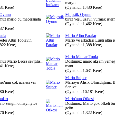
maryo...
431 Kere)
(Oynandi: 1,430 Kere)
 Oyunu
Majestik Oyunu
umuz mario bu macersında
biraz yeşil uzaylı vurmak isterm
(Oynandi: 1,462 Kere)
437 Kere)
opla
Mario Altın Paralar
efer Altin Toplayin.
Mario ve arkadaşı Luigi altın p
,822 Kere)
(Oynandi: 1,388 Kere)
Mario Mantar Topla
muz Mario Bross sevgilis...
Dostumuz mario akşam yemeği
641 Kere)
mant...
(Oynandi: 1,631 Kere)
Mario Sniper
o'nun çok acelesi var
Marioyu Alisik Olmadigimiz B
Seruve...
386 Kere)
(Oynandi: 16,181 Kere)
nları
Mario'nun Öfkesi
io zengin olmayı iyice
Dostumuz Mario çok öfkeli ö
gelin...
376 Kere)
(Oynandi: 1,322 Kere)