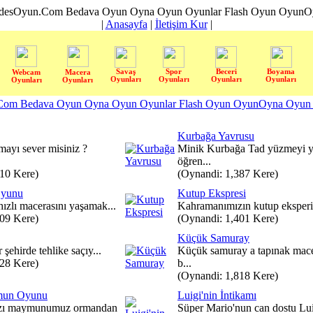
desOyun.Com Bedava Oyun Oyna Oyun Oyunlar Flash Oyun OyunOyn
|
Anasayfa
|
İletişim Kur
|
Savaş
Spor
Beceri
Boyama
Webcam
Macera
Oyunları
Oyunları
Oyunları
Oyunları
Oyunları
Oyunları
om Bedava Oyun Oyna Oyun Oyunlar Flash Oyun OyunOyna Oyun S
Kurbağa Yavrusu
ayı sever misiniz ?
Minik Kurbağa Tad yüzmeyi y
öğren...
910 Kere)
(Oynandi: 1,387 Kere)
Oyunu
Kutup Ekspresi
hızlı macerasını yaşamak...
Kahramanımızın kutup eksperis
309 Kere)
(Oynandi: 1,401 Kere)
Küçük Samuray
 şehirde tehlike saçıy...
Küçük samuray a tapınak mac
428 Kere)
b...
(Oynandi: 1,818 Kere)
mun Oyunu
Luigi'nin İntikamı
ızı maymunumuz ormandan
Süper Mario'nun can dostu Lu