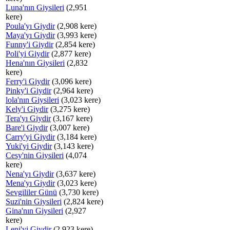
Luna'nın Giysileri
(2,951
kere)
Poula'yı Giydir
(2,908 kere)
Maya'yı Giydir
(3,993 kere)
Funny'i Giydir
(2,854 kere)
Poli'yi Giydir
(2,877 kere)
Hena'nın Giysileri
(2,832
kere)
Ferry'i Giydir
(3,096 kere)
Pinky'i Giydir
(2,964 kere)
lola'nın Giysileri
(3,023 kere)
Kely'i Giydir
(3,275 kere)
Tera'yı Giydir
(3,167 kere)
Bare'i Giydir
(3,007 kere)
Carry'yi Giydir
(3,184 kere)
Yuki'yi Giydir
(3,143 kere)
Cesy'nin Giysileri
(4,074
kere)
Nena'yı Giydir
(3,637 kere)
Mena'yı Giydir
(3,023 kere)
Sevgililer Günü
(3,730 kere)
Suzi'nin Giysileri
(2,824 kere)
Gina'nın Giysileri
(2,927
kere)
Leni'yi Giydir
(2,923 kere)