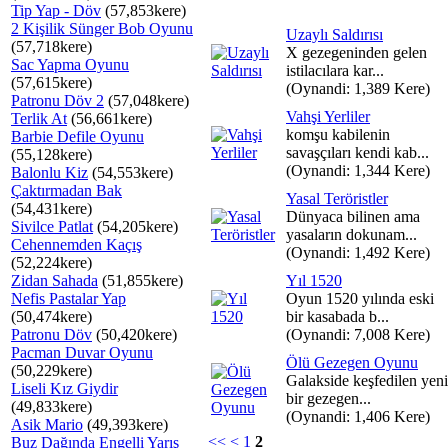
Tip Yap - Döv
(57,853kere)
2 Kişilik Sünger Bob Oyunu
Uzaylı Saldırısı
(57,718kere)
X gezegeninden gelen
Sac Yapma Oyunu
istilacılara kar...
(57,615kere)
(Oynandi: 1,389 Kere)
Patronu Döv 2
(57,048kere)
Vahşi Yerliler
Terlik At
(56,661kere)
komşu kabilenin
Barbie Defile Oyunu
savaşçıları kendi kab...
(55,128kere)
(Oynandi: 1,344 Kere)
Balonlu Kiz
(54,553kere)
Çaktırmadan Bak
Yasal Teröristler
(54,431kere)
Dünyaca bilinen ama
Sivilce Patlat
(54,205kere)
yasaların dokunam...
Cehennemden Kaçış
(Oynandi: 1,492 Kere)
(52,224kere)
Zidan Sahada
(51,855kere)
Yıl 1520
Nefis Pastalar Yap
Oyun 1520 yılında eski
(50,474kere)
bir kasabada b...
Patronu Döv
(50,420kere)
(Oynandi: 7,008 Kere)
Pacman Duvar Oyunu
Ölü Gezegen Oyunu
(50,229kere)
Galakside keşfedilen yeni
Liseli Kız Giydir
bir gezegen...
(49,833kere)
(Oynandi: 1,406 Kere)
Asik Mario
(49,393kere)
<<
<
1
2
Buz Dağında Engelli Yarış