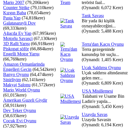
Mario 2007
(79,206kere)
terörist faal...
Counter Strike
(79,110kere)
(Oynandi: 6,072 Kere)
Kızgın Baba
(78,654kere)
Tank Savaşı
Pasta Yap
(74,818kere)
Bir yada iki kişilik
Galatasarayli Dov
oynayabileceğini...
(69,333kere)
(Oynandi: 5,488 Kere)
Ağaçda Ev Yap
(67,995kere)
Motorlu Savasçi
(67,130kere)
3D Ralli Yarışı
(66,918kere)
Terra'dan Kaçış Oyunu
Piskopat söför
(66,884kere)
Terra gezegeninde
Engelli Motor Yarışı
kanundışı bir suçlu...
(66,769kere)
(Oynandi: 1,405 Kere)
Amazon Ormanlarinda
Uçak Saldırısı Oyunu
Engelleri Gecin
(64,542kere)
Uçak saldırısı altındasınız
Banyo Oyunu
(64,474kere)
gelen mer...
Sinirliyim
(62,141kere)
(Oynandi: 6,809 Kere)
Makyaj Salonu
(61,572kere)
Mario World Oyunu
USA Misillemesi
(61,015kere)
Talabani ve Usame Bin
Amerikan Guzeli Giydir
Ladin'e yapıla...
(58,911kere)
(Oynandi: 5,450 Kere)
Dev Teker Oyunu
Uzayda Savas
(58,635kere)
Uzayda Savasin
Çocuk Evi Oyunu
(Oynandi: 6,194 Kere)
(57,927kere)