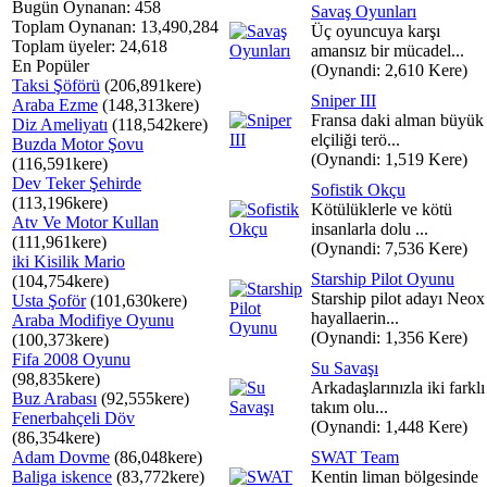
Bugün Oynanan: 458
Savaş Oyunları
Toplam Oynanan: 13,490,284
Üç oyuncuya karşı
Toplam üyeler: 24,618
amansız bir mücadel...
En Popüler
(Oynandi: 2,610 Kere)
Taksi Şöförü
(206,891kere)
Sniper III
Araba Ezme
(148,313kere)
Fransa daki alman büyük
Diz Ameliyatı
(118,542kere)
elçiliği terö...
Buzda Motor Şovu
(Oynandi: 1,519 Kere)
(116,591kere)
Dev Teker Şehirde
Sofistik Okçu
(113,196kere)
Kötülüklerle ve kötü
Atv Ve Motor Kullan
insanlarla dolu ...
(111,961kere)
(Oynandi: 7,536 Kere)
iki Kisilik Mario
Starship Pilot Oyunu
(104,754kere)
Starship pilot adayı Neox
Usta Şoför
(101,630kere)
hayallaerin...
Araba Modifiye Oyunu
(Oynandi: 1,356 Kere)
(100,373kere)
Fifa 2008 Oyunu
Su Savaşı
(98,835kere)
Arkadaşlarınızla iki farklı
Buz Arabası
(92,555kere)
takım olu...
Fenerbahçeli Döv
(Oynandi: 1,448 Kere)
(86,354kere)
Adam Dovme
(86,048kere)
SWAT Team
Baliga iskence
(83,772kere)
Kentin liman bölgesinde