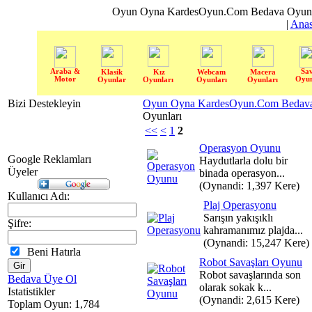
Oyun Oyna KardesOyun.Com Bedava Oyun 
|
Anas
Araba &
Sa
Klasik
Kız
Webcam
Macera
Motor
Oyun
Oyunlar
Oyunları
Oyunları
Oyunları
Bizi Destekleyin
Oyun Oyna KardesOyun.Com Bedava 
Oyunları
<<
<
1
2
Operasyon Oyunu
Google Reklamları
Haydutlarla dolu bir
Üyeler
binada operasyon...
(Oynandi: 1,397 Kere)
Kullanıcı Adı:
Plaj Operasyonu
Sarışın yakışıklı
Şifre:
kahramanımız plajda...
(Oynandi: 15,247 Kere)
Beni Hatırla
Robot Savaşları Oyunu
Robot savaşlarında son
Bedava Üye Ol
olarak sokak k...
Istatistikler
(Oynandi: 2,615 Kere)
Toplam Oyun: 1,784