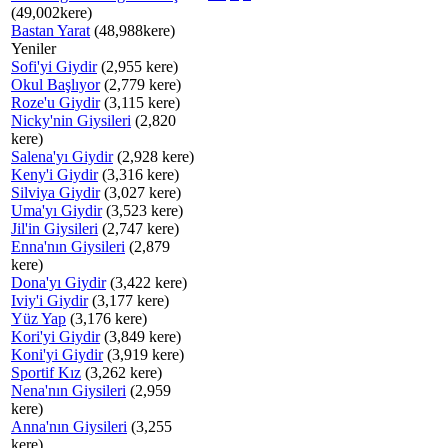
(49,002kere)
Bastan Yarat
(48,988kere)
Yeniler
Sofi'yi Giydir
(2,955 kere)
Okul Başlıyor
(2,779 kere)
Roze'u Giydir
(3,115 kere)
Nicky'nin Giysileri
(2,820
kere)
Salena'yı Giydir
(2,928 kere)
Keny'i Giydir
(3,316 kere)
Silviya Giydir
(3,027 kere)
Uma'yı Giydir
(3,523 kere)
Jil'in Giysileri
(2,747 kere)
Enna'nın Giysileri
(2,879
kere)
Dona'yı Giydir
(3,422 kere)
Iviy'i Giydir
(3,177 kere)
Yüz Yap
(3,176 kere)
Kori'yi Giydir
(3,849 kere)
Koni'yi Giydir
(3,919 kere)
Sportif Kız
(3,262 kere)
Nena'nın Giysileri
(2,959
kere)
Anna'nın Giysileri
(3,255
kere)