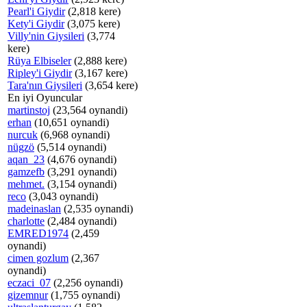
Pearl'i Giydir
(2,818 kere)
Kety'i Giydir
(3,075 kere)
Villy'nin Giysileri
(3,774
kere)
Rüya Elbiseler
(2,888 kere)
Ripley'i Giydir
(3,167 kere)
Tara'nın Giysileri
(3,654 kere)
En iyi Oyuncular
martinstoj
(23,564 oynandi)
erhan
(10,651 oynandi)
nurcuk
(6,968 oynandi)
nügzö
(5,514 oynandi)
aqan_23
(4,676 oynandi)
gamzefb
(3,291 oynandi)
mehmet.
(3,154 oynandi)
reco
(3,043 oynandi)
madeinaslan
(2,535 oynandi)
charlotte
(2,484 oynandi)
EMRED1974
(2,459
oynandi)
cimen gozlum
(2,367
oynandi)
eczaci_07
(2,256 oynandi)
gizemnur
(1,755 oynandi)