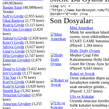
(49,002kere)
Bastan Yarat
(48,989kere)
Yeniler
Sofi'yi Giydir
(2,955 kere)
Son Dosyalar:
Okul Başlıyor
(2,779 kere)
Roze'u Giydir
(3,115 kere)
Mini Amerikan
Nicky'nin Giysileri
(2,820
Minik bir amerikan bilar
kere)
oyunu, oyun yüklendikte
Salena'yı Giydir
(2,928 kere)
START GAME butonuna.
Keny'i Giydir
(3,316 kere)
(Played: 1,284 times)
Silviya Giydir
(3,027 kere)
Holly Dolly Oyunu
Uma'yı Giydir
(3,523 kere)
Meşhur Çizgi Film
Jil'in Giysileri
(2,747 kere)
Kahramanımız Holly Doll
Enna'nın Giysileri
(2,879
Güzel Bir Oyun. Aynı Şek
kere)
(Played: 9,643 times)
Dona'yı Giydir
(3,422 kere)
Iviy'i Giydir
(3,177 kere)
Roket ve Ayıcık
Yüz Yap
(3,176 kere)
Oyun yukarıdan düşen ay
Kori'yi Giydir
(3,849 kere)
havadayken roketle vuru
Koni'yi Giydir
(3,920 kere)
uzak mesafeye gönder...
Sportif Kız
(3,262 kere)
(Played: 1,327 times)
Nena'nın Giysileri
(2,959
Ufo ve Kukalar
kere)
Oyunda amacınız üzeriler
Anna'nın Giysileri
(3,255
trafik kukaları konulmuş 
kere)