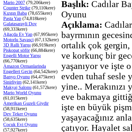
Başlık:
Cadılar Ba
Mario 2007
(79,206kere)
Counter Strike
(79,110kere)
Oyunu
Kızgın Baba
(78,655kere)
Pasta Yap
(74,818kere)
Açıklama:
Cadılar
Galatasarayli Dov
(69,333kere)
bayrmının gecesin
Ağaçda Ev Yap
(67,995kere)
Motorlu Savasçi
(67,132kere)
ortalık çok gergin,
3D Ralli Yarışı
(66,919kere)
Piskopat söför
(66,884kere)
ve korkunç bir gec
Engelli Motor Yarışı
(66,770kere)
yaşanıyor ve işte o 
Amazon Ormanlarinda
Engelleri Gecin
(64,542kere)
evden tuhaf sesle 
Banyo Oyunu
(64,475kere)
Sinirliyim
(62,141kere)
yine.. Merakınızı
Makyaj Salonu
(61,572kere)
Mario World Oyunu
eve bakmaya gittiğ
(61,015kere)
Amerikan Guzeli Giydir
işte en büyük pişm
(58,911kere)
Dev Teker Oyunu
yaşayacağınız anla
(58,635kere)
Çocuk Evi Oyunu
çatıyor. Hayalet sa
(57,927kere)