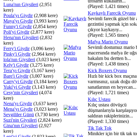
ufoların kukaların...
Luna'nın Giysileri
(2,951
(Played: 1,421 times)
kere)
Kaykaylı Farecik Oyunu
Poula'yı Giydir
(2,908 kere)
Sevimli farecik güzel bir
Maya'yı Giydir
(3,993 kere)
gezintisi yapmak için so
Funny'i Giydir
(2,854 kere)
çıkyor kaykayıy...
Poli'yi Giydir
(2,877 kere)
(Played: 1,565 times)
Hena'nın Giysileri
(2,832
Mafya Mario Oyunu
kere)
Sevimli dostumuz mario 
Ferry'i Giydir
(3,096 kere)
macersında mafya ile uğr
Pinky'i Giydir
(2,964 kere)
bakalım bu dertten b...
lola'nın Giysileri
(3,023 kere)
(Played: 1,438 times)
Kely'i Giydir
(3,275 kere)
Tera'yı Giydir
(3,167 kere)
Kick Boxers Oyunu
Bare'i Giydir
(3,007 kere)
Hızlı bir kick box maçına
Carry'yi Giydir
(3,184 kere)
varmısınız, uzak doğu dö
Yuki'yi Giydir
(3,143 kere)
sanatlarının en heyecan...
Cesy'nin Giysileri
(4,074
(Played: 1,721 times)
kere)
Kılıç Ustası
Nena'yı Giydir
(3,637 kere)
Kılıç ustası dövüşcü
Mena'yı Giydir
(3,023 kere)
düşmanlarıyla karşılaşıyor
Sevgililer Günü
(3,730 kere)
saldıran rakiplerinizin...
Suzi'nin Giysileri
(2,824 kere)
(Played: 1,330 times)
Gina'nın Giysileri
(2,927
Tik Tak Tok
kere)
Minikler için bir tik tak 
Leni'yi Giydir
(2,923 kere)