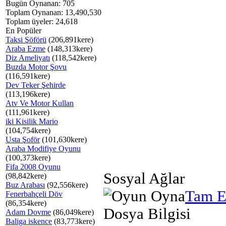
Bugün Oynanan: 705
Toplam Oynanan: 13,490,530
Toplam üyeler: 24,618
En Popüler
Taksi Şöförü
(206,891kere)
Araba Ezme
(148,313kere)
Diz Ameliyatı
(118,542kere)
Buzda Motor Şovu
(116,591kere)
Dev Teker Şehirde
(113,196kere)
Atv Ve Motor Kullan
(111,961kere)
iki Kisilik Mario
(104,754kere)
Usta Şoför
(101,630kere)
Araba Modifiye Oyunu
(100,373kere)
Fifa 2008 Oyunu
Sosyal Ağlar
(98,842kere)
Buz Arabası
(92,556kere)
Tam E
Fenerbahçeli Döv
(86,354kere)
Dosya Bilgisi
Adam Dovme
(86,049kere)
Baliga iskence
(83,773kere)