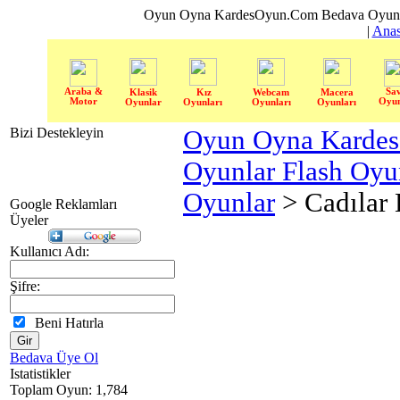
Oyun Oyna KardesOyun.Com Bedava Oyun 
|
Anas
Araba &
Sa
Klasik
Kız
Webcam
Macera
Motor
Oyun
Oyunlar
Oyunları
Oyunları
Oyunları
Bizi Destekleyin
Oyun Oyna Karde
Oyunlar Flash Oy
Oyunlar
> Cadılar
Google Reklamları
Üyeler
Kullanıcı Adı:
Şifre:
Beni Hatırla
Bedava Üye Ol
Istatistikler
Toplam Oyun: 1,784