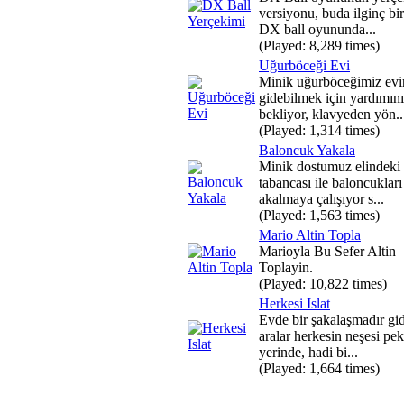
versiyonu, buda ilginç bi
DX ball oyununda...
(Played: 8,289 times)
Uğurböceği Evi
Minik uğurböceğimiz evi
gidebilmek için yardımını
bekliyor, klavyeden yön..
(Played: 1,314 times)
Baloncuk Yakala
Minik dostumuz elindek
tabancası ile baloncukları
akalmaya çalışıyor s...
(Played: 1,563 times)
Mario Altin Topla
Marioyla Bu Sefer Altin
Toplayin.
(Played: 10,822 times)
Herkesi Islat
Evde bir şakalaşmadır gid
aralar herkesin neşesi pek
yerinde, hadi bi...
(Played: 1,664 times)