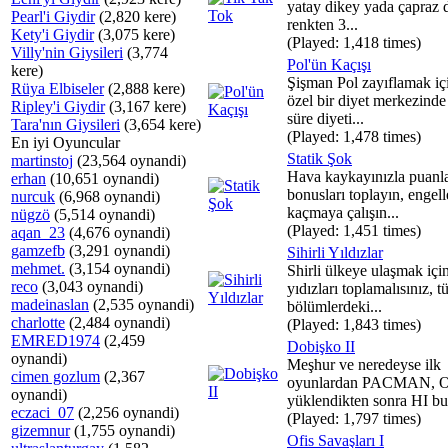
yatay dikey yada çapraz 
Pearl'i Giydir
(2,820 kere)
renkten 3...
Kety'i Giydir
(3,075 kere)
(Played: 1,418 times)
Villy'nin Giysileri
(3,774
Pol'ün Kaçışı
kere)
Şişman Pol zayıflamak içi
Rüya Elbiseler
(2,888 kere)
özel bir diyet merkezind
Ripley'i Giydir
(3,167 kere)
süre diyeti...
Tara'nın Giysileri
(3,654 kere)
(Played: 1,478 times)
En iyi Oyuncular
Statik Şok
martinstoj
(23,564 oynandi)
Hava kaykayınızla puanla
erhan
(10,651 oynandi)
bonusları toplayın, engel
nurcuk
(6,968 oynandi)
kaçmaya çalışın...
nügzö
(5,514 oynandi)
(Played: 1,451 times)
aqan_23
(4,676 oynandi)
gamzefb
(3,291 oynandi)
Sihirli Yıldızlar
mehmet.
(3,154 oynandi)
Shirli ülkeye ulaşmak için 
reco
(3,043 oynandi)
yıdızları toplamalısınız, 
madeinaslan
(2,535 oynandi)
bölümlerdeki...
charlotte
(2,484 oynandi)
(Played: 1,843 times)
EMRED1974
(2,459
Dobişko II
oynandi)
Meşhur ve neredeyse ilk
cimen gozlum
(2,367
oyunlardan PACMAN, 
oynandi)
yüklendikten sonra HI bu
eczaci_07
(2,256 oynandi)
(Played: 1,797 times)
gizemnur
(1,755 oynandi)
Ofis Savaşları I