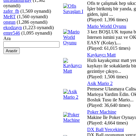
ultraslanturgay
(1,582
Ofis te çalışmak hep sıkıc
oynandi)
İşler birikmiş bir yanda, 
zafer_fb
(1,569 oynandi)
giden, işini ...
MeRT
(1,560 oynandi)
(Played: 1,396 times)
ongun
(1,286 oynandi)
Mario World Oyunu
ekodzayn
(1,223 oynandi)
3 kez BOŞLUK tuşuna ba
emre546
(1,095 oynandi)
Istersen ismini yaz ve OK 
Ara
EASY (Kolay),...
(Played: 61,015 times)
Kaykaycı Matt
Hızlı kayakçımız matt yen
kaykayı ile sokaklarda bi
gezintiye çıkıyo...
(Played: 1,506 times)
Asik Mario 2
Prensese Ulasmaya Calis
Marioya Yardim Edin. Ok
Bosluk Tusu ile Mario...
(Played: 36,640 times)
Poker Machine
Makine İle Poker Oynayı
(Played: 4,664 times)
DX Ball Yerçekimi
DX Ball oyununun yerçe