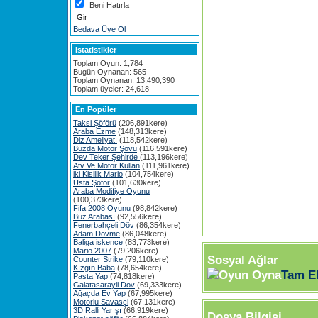
Beni Hatırla
Bedava Üye Ol
Istatistikler
Toplam Oyun: 1,784
Bugün Oynanan: 565
Toplam Oynanan: 13,490,390
Toplam üyeler: 24,618
En Popüler
Taksi Şöförü
(206,891kere)
Araba Ezme
(148,313kere)
Diz Ameliyatı
(118,542kere)
Buzda Motor Şovu
(116,591kere)
Dev Teker Şehirde
(113,196kere)
Atv Ve Motor Kullan
(111,961kere)
iki Kisilik Mario
(104,754kere)
Usta Şoför
(101,630kere)
Araba Modifiye Oyunu
(100,373kere)
Fifa 2008 Oyunu
(98,842kere)
Buz Arabası
(92,556kere)
Fenerbahçeli Döv
(86,354kere)
Adam Dovme
(86,048kere)
Baliga iskence
(83,773kere)
Mario 2007
(79,206kere)
Sosyal Ağlar
Counter Strike
(79,110kere)
Kızgın Baba
(78,654kere)
Tam E
Pasta Yap
(74,818kere)
Galatasarayli Dov
(69,333kere)
Ağaçda Ev Yap
(67,995kere)
Motorlu Savasçi
(67,131kere)
3D Ralli Yarışı
(66,919kere)
Dosya Bilgisi