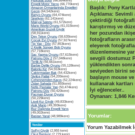
Piskopat söför
(66,884kere)
Engelli Motor Yarışı
(66,770kere)
Başlık:
Pony Kartl
Amazon Ormanlarinda Engelleri
Gecin
(64,542kere)
Açıklama:
Sevimli 
Banyo Oyunu
(64,474kere)
Sinirliyim
(62,141kere)
çektirdiği fotoğrafl
Makyaj Salonu
(61,572kere)
karıştırmış ve düz
Mario World Oyunu
(61,015kere)
Amerikan Guzeli Giydir
her pozundan ikişe
(58,911kere)
Dev Teker Oyunu
(58,635kere)
fotoğrafların arası
Çocuk Evi Oyunu
(57,927kere)
Tip Yap - Döv
(57,853kere)
eleyerek fotoğrafla
2 Kişilik Sünger Bob Oyunu
düzenlemesine yar
(57,718kere)
Sac Yapma Oyunu
(57,615kere)
sevgili dostumuz 
Patronu Döv 2
(57,048kere)
Terlik At
(56,661kere)
yüklendikten sonra 
Barbie Defile Oyunu
(55,128kere)
Balonlu Kiz
(54,553kere)
seviyeden birini s
Çaktırmadan Bak
(54,432kere)
başlayın mouse ve 
Sivilce Patlat
(54,205kere)
Cehennemden Kaçış
(52,224kere)
kullanarak kartları 
Zidan Sahada
(51,855kere)
Nefis Pastalar Yap
(50,474kere)
İyi eğlenceler..
Patronu Döv
(50,420kere)
Pacman Duvar Oyunu
Oynanan:
1,846 Ke
(50,229kere)
Liseli Kız Giydir
(49,833kere)
Asik Mario
(49,393kere)
Buz Dağında Engelli Yarış
(49,002kere)
Yorumlar:
Bastan Yarat
(48,989kere)
Yeniler
Yorum Yazabilmek İç
Sofi'yi Giydir
(2,955 kere)
Okul Başlıyor
(2,779 kere)