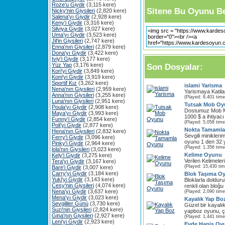
Roze'u Giydir
(3,115 kere)
Sitene Bu Oyunu Be
Nicky'nin Giysileri
(2,820 kere)
Salena'yı Giydir
(2,928 kere)
Keny'i Giydir
(3,316 kere)
Silviya Giydir
(3,027 kere)
Uma'yı Giydir
(3,523 kere)
Jil'in Giysileri
(2,747 kere)
Enna'nın Giysileri
(2,879 kere)
Dona'yı Giydir
(3,422 kere)
Iviy'i Giydir
(3,177 kere)
Yüz Yap
(3,176 kere)
Son Dosyalar:
Kori'yi Giydir
(3,849 kere)
Koni'yi Giydir
(3,919 kere)
Sportif Kız
(3,262 kere)
islami Yarisma
Nena'nın Giysileri
(2,959 kere)
Yarismaya Katilar
Anna'nın Giysileri
(3,255 kere)
(Played: 8,401 time
Luna'nın Giysileri
(2,951 kere)
Tutsak Mob O
Poula'yı Giydir
(2,908 kere)
Dostumuz Mob Ma
Maya'yı Giydir
(3,993 kere)
1000 $ a ihtiyacı
Funny'i Giydir
(2,854 kere)
(Played: 5,058 time
Poli'yi Giydir
(2,877 kere)
Nokta Tamaml
Hena'nın Giysileri
(2,832 kere)
Sevgili minikleri
Ferry'i Giydir
(3,096 kere)
oyunu 1 den 32 y
Pinky'i Giydir
(2,964 kere)
(Played: 1,356 time
lola'nın Giysileri
(3,023 kere)
Kelime Oyunu
Kely'i Giydir
(3,275 kere)
Verilen Kelimeler
Tera'yı Giydir
(3,167 kere)
(Played: 15,430 ti
Bare'i Giydir
(3,007 kere)
Carry'yi Giydir
(3,184 kere)
Blok Taşıma O
Yuki'yi Giydir
(3,143 kere)
Bloklarla doldur
Cesy'nin Giysileri
(4,074 kere)
renkli olan bloğu
Nena'yı Giydir
(3,637 kere)
(Played: 2,090 time
Mena'yı Giydir
(3,023 kere)
Kayalık Yap Bo
Sevgililer Günü
(3,730 kere)
Güzel bir kayalı
Suzi'nin Giysileri
(2,824 kere)
yapboz oyunu, çö
Gina'nın Giysileri
(2,927 kere)
(Played: 1,441 time
Leni'yi Giydir
(2,923 kere)
Evde Hapis Oy