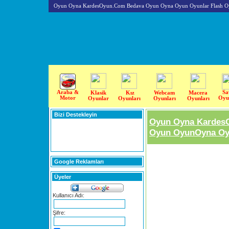
Oyun Oyna KardesOyun.Com Bedava Oyun Oyna Oyun Oyunlar Flash O
Araba &
Sa
Klasik
Kız
Webcam
Macera
Motor
Oyu
Oyunlar
Oyunları
Oyunları
Oyunları
Bizi Destekleyin
Oyun Oyna Kardes
Oyun OyunOyna Oyu
Google Reklamları
Üyeler
Kullanıcı Adı:
Şifre: