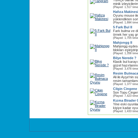
Türkçe olarak h
minik izleyicileri
(Played: 1,517 time
Hafıza Makines
Oyunu mouse ile 
yüklendikten sonr
(Played: 1,694 time
5 Fark Bul II
Fark bulma ve di
örnek her yaş g
(Played: 1,705 time
Mahjongg II
Mahjongg eşdese
blokları eşleştiri
(Played: 1,356 time
Bilye Nerede ?
Klasik bul karayı
güzel hazırlanmı
(Played: 3,476 time
Resim Bulmac
Ali ile Ayşe'nin s
resim tamamlama
(Played: 1,377 time
Cilgin Cingene
Son Topu Cingene
(Played: 7,423 time
Kızma Birader
Yine eski oyunla
kişiye kadar oyu
(Played: 1,433 time