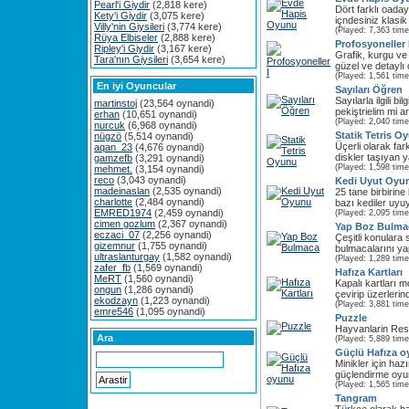
Pearl'i Giydir
(2,818 kere)
Dört farklı oaday
Kety'i Giydir
(3,075 kere)
içndesiniz klasik
Villy'nin Giysileri
(3,774 kere)
(Played: 7,363 time
Rüya Elbiseler
(2,888 kere)
Profosyoneller 
Ripley'i Giydir
(3,167 kere)
Grafik, kurgu ve 
Tara'nın Giysileri
(3,654 kere)
güzel ve detaylı 
(Played: 1,561 time
En iyi Oyuncular
Sayıları Öğren
Sayılarla ilgili bi
martinstoj
(23,564 oynandi)
pekiştrielim mi a
erhan
(10,651 oynandi)
(Played: 2,040 time
nurcuk
(6,968 oynandi)
Statik Tetris O
nügzö
(5,514 oynandi)
Üçerli olarak far
aqan_23
(4,676 oynandi)
diskler taşıyan 
gamzefb
(3,291 oynandi)
(Played: 1,598 time
mehmet.
(3,154 oynandi)
reco
(3,043 oynandi)
Kedi Uyut Oyu
madeinaslan
(2,535 oynandi)
25 tane birbirin
charlotte
(2,484 oynandi)
bazı kediler uyuy
EMRED1974
(2,459 oynandi)
(Played: 2,095 time
cimen gozlum
(2,367 oynandi)
Yap Boz Bulma
eczaci_07
(2,256 oynandi)
Çeşitli konulara 
gizemnur
(1,755 oynandi)
bulmacalarını ya
ultraslanturgay
(1,582 oynandi)
(Played: 1,289 time
zafer_fb
(1,569 oynandi)
Hafıza Kartları
MeRT
(1,560 oynandi)
Kapalı kartları m
ongun
(1,286 oynandi)
çevirip üzerlerinde
ekodzayn
(1,223 oynandi)
(Played: 3,881 time
emre546
(1,095 oynandi)
Puzzle
Hayvanlarin Resim
Ara
(Played: 5,889 time
Güçlü Hafıza 
Minikler için haz
güçlendirme oyun
(Played: 1,565 time
Tangram