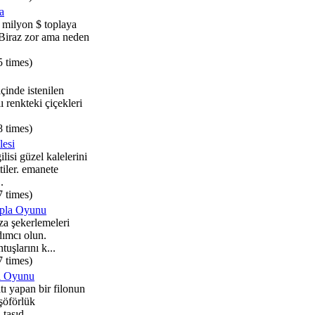
a
 milyon $ toplaya
? Biraz zor ama neden
5 times)
içinde istenilen
ı renkteki çiçekleri
8 times)
lesi
lisi güzel kalelerini
tiler. emanete
.
7 times)
pla Oyunu
a şekerlemeleri
dımcı olun.
uşlarını k...
7 times)
ri Oyunu
tı yapan bir filonun
şöförlük
taşıd...