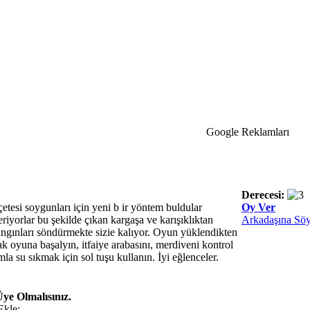
Google Reklamları
Derecesi:
çetesi soygunları için yeni b ir yöntem buldular
Oy Ver
eriyorlar bu şekilde çıkan kargaşa ve karışıklıktan
Arkadaşına Söy
angınları söndürmekte sizie kalıyor. Oyun yüklendikten
ak oyuna başalyın, itfaiye arabasını, merdiveni kontrol
la su sıkmak için sol tuşu kullanın. İyi eğlenceler.
ye Olmalısınız.
Ekle: