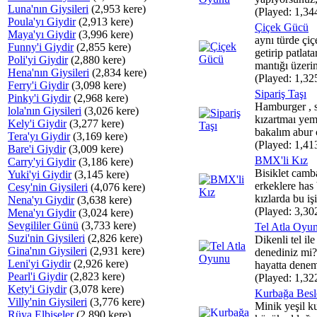
Luna'nın Giysileri
(2,953 kere)
(Played: 1,34
Poula'yı Giydir
(2,913 kere)
Çiçek Gücü
Maya'yı Giydir
(3,996 kere)
aynı türde çiç
Funny'i Giydir
(2,855 kere)
getirip patlat
Poli'yi Giydir
(2,880 kere)
mantığı üzerin
Hena'nın Giysileri
(2,834 kere)
(Played: 1,32
Ferry'i Giydir
(3,098 kere)
Sipariş Taşı
Pinky'i Giydir
(2,968 kere)
Hamburger , so
lola'nın Giysileri
(3,026 kere)
kızartmaı yem
Kely'i Giydir
(3,277 kere)
bakalım abur c
Tera'yı Giydir
(3,169 kere)
(Played: 1,41
Bare'i Giydir
(3,009 kere)
BMX'li Kız
Carry'yi Giydir
(3,186 kere)
Bisiklet camb
Yuki'yi Giydir
(3,145 kere)
erkeklere has 
Cesy'nin Giysileri
(4,076 kere)
kızlarda bu işi 
Nena'yı Giydir
(3,638 kere)
(Played: 3,30
Mena'yı Giydir
(3,024 kere)
Sevgililer Günü
(3,733 kere)
Tel Atla Oyu
Suzi'nin Giysileri
(2,826 kere)
Dikenli tel ile
Gina'nın Giysileri
(2,931 kere)
denediniz mi?
Leni'yi Giydir
(2,926 kere)
hayatta denem
Pearl'i Giydir
(2,823 kere)
(Played: 1,32
Kety'i Giydir
(3,078 kere)
Kurbağa Besl
Villy'nin Giysileri
(3,776 kere)
Minik yeşil k
Rüya Elbiseler
(2,890 kere)