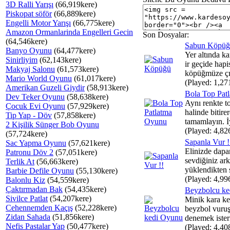
3D Ralli Yarışı
(66,919kere)
Piskopat söför
(66,889kere)
Engelli Motor Yarışı
(66,775kere)
Amazon Ormanlarinda Engelleri Gecin
Son Dosyalar:
(64,546kere)
Sabun Köpüğ
Banyo Oyunu
(64,477kere)
Yer altında ka
Sinirliyim
(62,143kere)
ir geçide hapi
Makyaj Salonu
(61,573kere)
köpüğmüze çık
Mario World Oyunu
(61,017kere)
(Played: 1,27
Amerikan Guzeli Giydir
(58,913kere)
Bola Top Pat
Dev Teker Oyunu
(58,638kere)
Aynı renkte to
Çocuk Evi Oyunu
(57,929kere)
halinde bitir
Tip Yap - Döv
(57,858kere)
tamamlayın. İy
2 Kişilik Sünger Bob Oyunu
(Played: 4,82
(57,724kere)
Sapanla Vur !
Sac Yapma Oyunu
(57,621kere)
Elinizde dapa
Patronu Döv 2
(57,051kere)
sevdiğiniz ark
Terlik At
(56,663kere)
yüklendikten s
Barbie Defile Oyunu
(55,130kere)
(Played: 4,99
Balonlu Kiz
(54,559kere)
Çaktırmadan Bak
(54,435kere)
Beyzbolcu k
Sivilce Patlat
(54,207kere)
Minik kara ke
Cehennemden Kaçış
(52,228kere)
beyzbol vuruş
Zidan Sahada
(51,856kere)
denemek isterm
Nefis Pastalar Yap
(50,477kere)
(Played: 4,40