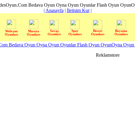
desOyun.Com Bedava Oyun Oyna Oyun Oyunlar Flash Oyun OyunOyn
|
Anasayfa
|
İletişim Kur
|
Savaş
Spor
Beceri
Boyama
Webcam
Macera
Oyunları
Oyunları
Oyunları
Oyunları
Oyunları
Oyunları
om Bedava Oyun Oyna Oyun Oyunlar Flash Oyun OyunOyna Oyun S
Reklamstore