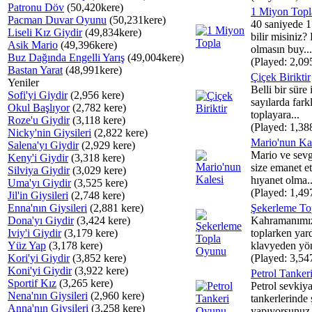
Patronu Döv
(50,420kere)
1 Miyon Topl
Pacman Duvar Oyunu
(50,231kere)
40 saniyede 1
Liseli Kız Giydir
(49,834kere)
bilir misiniz
Asik Mario
(49,396kere)
olmasın buy...
Buz Dağında Engelli Yarış
(49,004kere)
(Played: 2,09
Bastan Yarat
(48,991kere)
Çiçek Biriktir
Yeniler
Belli bir süre 
Sofi'yi Giydir
(2,956 kere)
sayılarda farkl
Okul Başlıyor
(2,782 kere)
toplayara...
Roze'u Giydir
(3,118 kere)
(Played: 1,38
Nicky'nin Giysileri
(2,822 kere)
Mario'nun Ka
Salena'yı Giydir
(2,929 kere)
Mario ve sevgi
Keny'i Giydir
(3,318 kere)
size emanet et
Silviya Giydir
(3,029 kere)
hıyanet olma..
Uma'yı Giydir
(3,525 kere)
(Played: 1,49
Jil'in Giysileri
(2,748 kere)
Enna'nın Giysileri
(2,881 kere)
Şekerleme To
Dona'yı Giydir
(3,424 kere)
Kahramanımız
Iviy'i Giydir
(3,179 kere)
toplarken yar
Yüz Yap
(3,178 kere)
klavyeden yönt
Kori'yi Giydir
(3,852 kere)
(Played: 3,54
Koni'yi Giydir
(3,922 kere)
Petrol Tanke
Sportif Kız
(3,265 kere)
Petrol sevkiya
Nena'nın Giysileri
(2,960 kere)
tankerlerinde 
Anna'nın Giysileri
(3,258 kere)
yapıyorsunuz, 