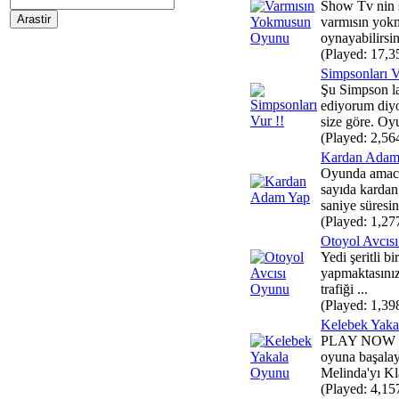
Show Tv nin s
varmısın yokm
oynayabilirsin
(Played: 17,3
Simpsonları V
Şu Simpson la
ediyorum diy
size göre. Oyu
(Played: 2,56
Kardan Adam
Oyunda amacın
sayıda kardan
saniye süresin
(Played: 1,27
Otoyol Avcıs
Yedi şeritli b
yapmaktasınız,
trafiği ...
(Played: 1,39
Kelebek Yak
PLAY NOW B
oyuna başalay
Melinda'yı Kl
(Played: 4,15