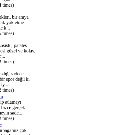
4 times)
ekleri, bir araya
arak yok etme
e k...
5 times)
sisli , patates
esi güzel ve kolay,
...
3 times)
azlığı sadece
bir spor değil ki
iy...
2 times)
nu
 ip atlamayı
 bizce gerçek
eyin sade...
2 times)
e
urbağamız çok