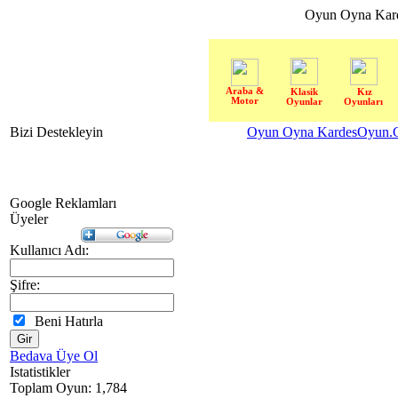
Oyun Oyna Kar
Araba &
Klasik
Kız
Motor
Oyunlar
Oyunları
Bizi Destekleyin
Oyun Oyna KardesOyun.C
Google Reklamları
Üyeler
Kullanıcı Adı:
Şifre:
Beni Hatırla
Bedava Üye Ol
Istatistikler
Toplam Oyun: 1,784