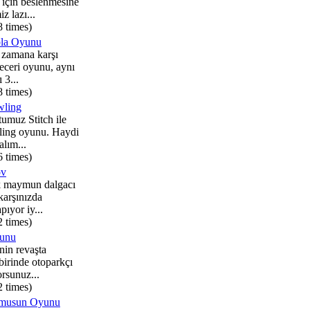
için beslenmesine
z lazı...
8 times)
pla Oyunu
r zamana karşı
eceri oyunu, aynı
 3...
8 times)
ling
umuz Stitch ile
ling oyunu. Haydi
alım...
6 times)
öv
k maymun dalgacı
 karşınızda
pıyor iy...
2 times)
yunu
nin revaşta
birinde otoparkçı
orsunuz...
2 times)
kmusun Oyunu