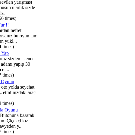
evilen yarışması
usun u artık sizde
iz.
56 times)
ur !!
rdan nefret
orsanız bu oyun tam
n yükl...
4 times)
 Yap
ız sizden istenen
 adamı yapıp 30
ce ...
7 times)
ı Oyunu
ir oto yolda seyehat
 etrafınızdaki araç
8 times)
ala Oyunu
utonuna basarak
ın. Çiçekçi kız
avyeden y...
7 times)