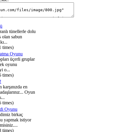
ü
ranlı tünellerle dolu
s olan sabun
ı...
1 times)
latma Oyunu
pları üçerli gruplar
erek oyunu
i o...
6 times)
!
n karşınızda en
adaşlarınız... Oyun
...
6 times)
edi Oyunu
dimiz birkaç
u yapmak istiyor
isiniz....
8 times)