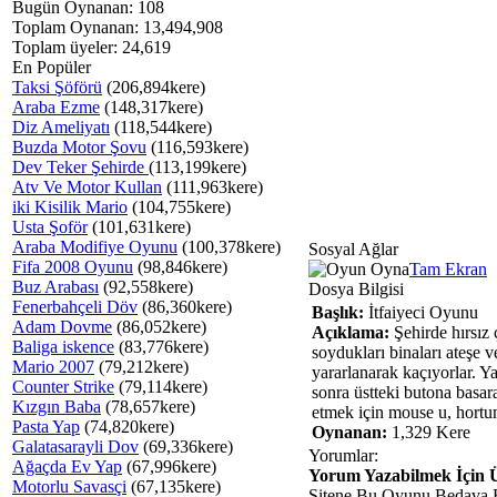
Bugün Oynanan: 108
Toplam Oynanan: 13,494,908
Toplam üyeler: 24,619
En Popüler
Taksi Şöförü
(206,894kere)
Araba Ezme
(148,317kere)
Diz Ameliyatı
(118,544kere)
Buzda Motor Şovu
(116,593kere)
Dev Teker Şehirde
(113,199kere)
Atv Ve Motor Kullan
(111,963kere)
iki Kisilik Mario
(104,755kere)
Usta Şoför
(101,631kere)
Araba Modifiye Oyunu
(100,378kere)
Sosyal Ağlar
Fifa 2008 Oyunu
(98,846kere)
Tam Ekran
Buz Arabası
(92,558kere)
Dosya Bilgisi
Fenerbahçeli Döv
(86,360kere)
Başlık:
İtfaiyeci Oyunu
Adam Dovme
(86,052kere)
Açıklama:
Şehirde hırsız 
Baliga iskence
(83,776kere)
soydukları binaları ateşe v
Mario 2007
(79,212kere)
yararlanarak kaçıyorlar. Y
Counter Strike
(79,114kere)
sonra üstteki butona basar
Kızgın Baba
(78,657kere)
etmek için mouse u, hortum
Pasta Yap
(74,820kere)
Oynanan:
1,329 Kere
Galatasarayli Dov
(69,336kere)
Yorumlar:
Ağaçda Ev Yap
(67,996kere)
Yorum Yazabilmek İçin Ü
Motorlu Savasçi
(67,135kere)
Sitene Bu Oyunu Bedava 