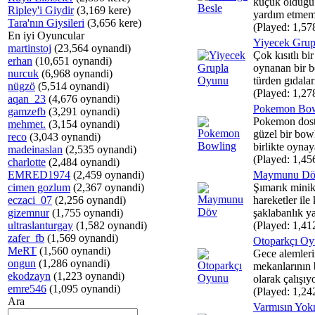
küçük olduğu 
Ripley'i Giydir
(3,169 kere)
yardım etmemi
Tara'nın Giysileri
(3,656 kere)
(Played: 1,57
En iyi Oyuncular
Yiyecek Gru
martinstoj
(23,564 oynandi)
Çok kısıtlı bi
erhan
(10,651 oynandi)
oynanan bir b
nurcuk
(6,968 oynandi)
türden gıdaları
nügzö
(5,514 oynandi)
(Played: 1,27
aqan_23
(4,676 oynandi)
Pokemon Bow
gamzefb
(3,291 oynandi)
Pokemon dost
mehmet.
(3,154 oynandi)
güzel bir bow
reco
(3,043 oynandi)
birlikte oynay
madeinaslan
(2,535 oynandi)
(Played: 1,45
charlotte
(2,484 oynandi)
EMRED1974
(2,459 oynandi)
Maymunu D
cimen gozlum
(2,367 oynandi)
Şımarık mini
eczaci_07
(2,256 oynandi)
hareketler ile
gizemnur
(1,755 oynandi)
şaklabanlık ya
ultraslanturgay
(1,582 oynandi)
(Played: 1,41
zafer_fb
(1,569 oynandi)
Otoparkçı O
MeRT
(1,560 oynandi)
Gece alemleri
ongun
(1,286 oynandi)
mekanlarının 
ekodzayn
(1,223 oynandi)
olarak çalışıy
emre546
(1,095 oynandi)
(Played: 1,24
Ara
Varmısın Yo