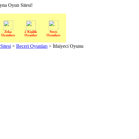
a Oyun Sitesi!
Zeka
2 Kişilik
Stres
Oyunları
Oyunlar
Oyunları
itesi
>
Beceri Oyunları
> İtfaiyeci Oyunu