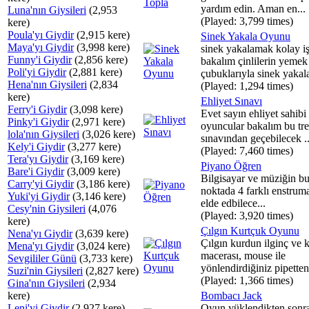
yardım edin. Aman en...
Luna'nın Giysileri
(2,953
(Played: 3,799 times)
kere)
Poula'yı Giydir
(2,915 kere)
Sinek Yakala Oyunu
Maya'yı Giydir
(3,998 kere)
sinek yakalamak kolay i
Funny'i Giydir
(2,856 kere)
bakalım çinlilerin yemek
Poli'yi Giydir
(2,881 kere)
çubuklarıyla sinek yakal
Hena'nın Giysileri
(2,834
(Played: 1,294 times)
kere)
Ehliyet Sınavı
Ferry'i Giydir
(3,098 kere)
Evet sayın ehliyet sahibi
Pinky'i Giydir
(2,971 kere)
oyuncular bakalım bu tre
lola'nın Giysileri
(3,026 kere)
sınavından geçebilecek ..
Kely'i Giydir
(3,277 kere)
(Played: 7,460 times)
Tera'yı Giydir
(3,169 kere)
Piyano Öğren
Bare'i Giydir
(3,009 kere)
Bilgisayar ve müziğin b
Carry'yi Giydir
(3,186 kere)
noktada 4 farklı enstrum
Yuki'yi Giydir
(3,146 kere)
elde edbilece...
Cesy'nin Giysileri
(4,076
(Played: 3,920 times)
kere)
Çılgın Kurtçuk Oyunu
Nena'yı Giydir
(3,639 kere)
Çılgın kurdun ilginç ve
Mena'yı Giydir
(3,024 kere)
macerası, mouse ile
Sevgililer Günü
(3,733 kere)
yönlendirdiğiniz pipetten 
Suzi'nin Giysileri
(2,827 kere)
(Played: 1,366 times)
Gina'nın Giysileri
(2,934
kere)
Bombacı Jack
Leni'yi Giydir
(2,927 kere)
Oyun yüklendikten sonr