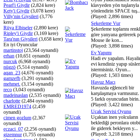
Pearl'i Giydir
(2,824 kere)
klavyeden yön tuşlarıyla 
Kety'i Giydir
(3,078 kere)
yönlendirin SPACE tuş..
Villy'nin Giysileri
(3,776
(Played: 2,896 times)
kere)
Şekerleme Vur
Rüya Elbiseler
(2,890 kere)
Şekerleme toplarını renk
Ripley'i Giydir
(3,169 kere)
göre yanyana getirerek pa
Tara'nın Giysileri
(3,658 kere)
Mouse ile kon...
En iyi Oyuncular
(Played: 3,898 times)
martinstoj
(23,564 oynandi)
Ev Yapımı
erhan
(10,651 oynandi)
Hadi ev yapalım. Hayali
nurcuk
(6,968 oynandi)
evi kendiniz yapıp süsl
nügzö
(5,514 oynandi)
istermisiniz. Oyun...
aqan_23
(4,676 oynandi)
(Played: 1,503 times)
gamzefb
(3,291 oynandi)
Havuz Maçı
mehmet.
(3,154 oynandi)
Havuzda eğlenceli bir
reco
(3,043 oynandi)
karşılaşmaya varmısınız
madeinaslan
(2,535 oynandi)
5 farklı oyuncudan birin.
charlotte
(2,484 oynandi)
(Played: 3,422 times)
EMRED1974
(2,459
Uçak Servisi Oyunu
oynandi)
Uçaktan inen yolcuların
cimen gozlum
(2,367
beklediği peronlara oto
oynandi)
ile giderek bekleyen y...
eczaci_07
(2,256 oynandi)
(Played: 3,218 times)
gizemnur
(1,755 oynandi)