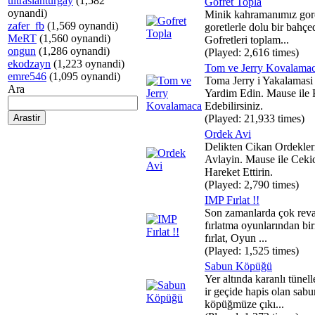
ultraslanturgay
(1,582
Gofret Topla
oynandi)
Minik kahramanımız gor
zafer_fb
(1,569 oynandi)
goretlerle dolu bir bahçe
MeRT
(1,560 oynandi)
Gofretleri toplam...
ongun
(1,286 oynandi)
(Played: 2,616 times)
ekodzayn
(1,223 oynandi)
Tom ve Jerry Kovalama
emre546
(1,095 oynandi)
Toma Jerry i Yakalamasi 
Ara
Yardim Edin. Mause ile 
Edebilirsiniz.
(Played: 21,933 times)
Ordek Avi
Delikten Cikan Ordekler
Avlayin. Mause ile Ceki
Hareket Ettirin.
(Played: 2,790 times)
IMP Fırlat !!
Son zamanlarda çok reva
fırlatma oyunlarından bi
fırlat, Oyun ...
(Played: 1,525 times)
Sabun Köpüğü
Yer altında karanlı tünell
ir geçide hapis olan sabu
köpüğmüze çıkı...