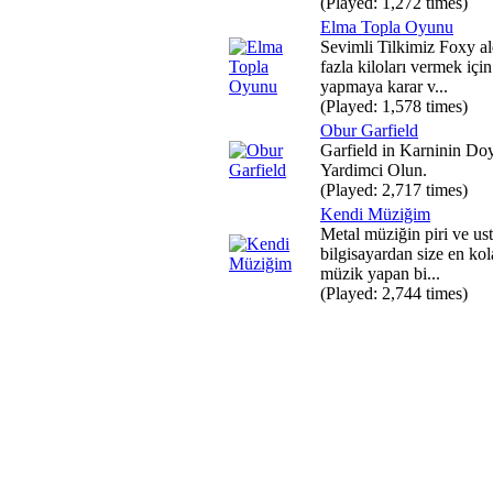
(Played: 1,272 times)
Elma Topla Oyunu
Sevimli Tilkimiz Foxy al
fazla kiloları vermek için
yapmaya karar v...
(Played: 1,578 times)
Obur Garfield
Garfield in Karninin Do
Yardimci Olun.
(Played: 2,717 times)
Kendi Müziğim
Metal müziğin piri ve us
bilgisayardan size en ko
müzik yapan bi...
(Played: 2,744 times)