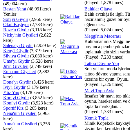
(Played: 1,878 times)
(49,004kere)
Bastan Yarat
(48,991kere)
Balıklar Oltaya
Yeniler
Balık avcılığı ile ilgili T
Sofi'yi Giydir
(2,956 kere)
hazırlanmış güzel bir oyu
Okul Başlıyor
(2,783 kere)
eğlenceler..
Roze'u Giydir
(3,118 kere)
(Played: 5,024 times)
Nicky'nin Giysileri
(2,822
Meggi'nin Macerası
kere)
Kahramanımız Meggi ne
Salena'yı Giydir
(2,929 kere)
boyunca pembe yıldızlar
Keny'i Giydir
(3,319 kere)
toplamak için sizin yardı
Silviya Giydir
(3,030 kere)
(Played: 7,233 times)
Uma'yı Giydir
(3,528 kere)
Tattoo Dövme Yap
Jil'in Giysileri
(2,749 kere)
Son yılların moda işleri
Enna'nın Giysileri
(2,882
tattoo dövme yapma sana
kere)
üzerine bir oyun. Oyun..
Dona'yı Giydir
(3,426 kere)
(Played: 1,326 times)
Iviy'i Giydir
(3,179 kere)
Mavi Topu Avla
Yüz Yap
(3,178 kere)
İnsafsız bir mavi top tık
Kori'yi Giydir
(3,852 kere)
oyunu, hareket eden ve d
Koni'yi Giydir
(3,923 kere)
toplarla markajlan...
Sportif Kız
(3,265 kere)
(Played: 1,333 times)
Nena'nın Giysileri
(2,963
Kemik Topla
kere)
Minik Köpekcik kaykay
Anna'nın Giysileri
(3,258
gezinirken kemikleri top
kere)