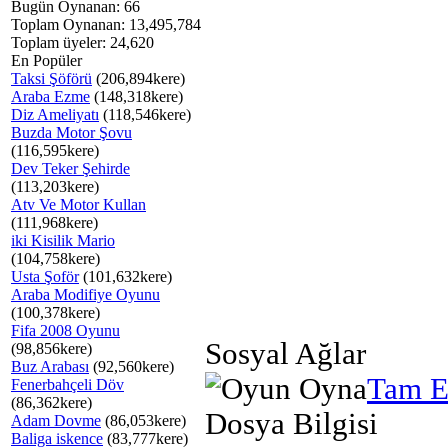
Bugün Oynanan: 66
Toplam Oynanan: 13,495,784
Toplam üyeler: 24,620
En Popüler
Taksi Şöförü
(206,894kere)
Araba Ezme
(148,318kere)
Diz Ameliyatı
(118,546kere)
Buzda Motor Şovu
(116,595kere)
Dev Teker Şehirde
(113,203kere)
Atv Ve Motor Kullan
(111,968kere)
iki Kisilik Mario
(104,758kere)
Usta Şoför
(101,632kere)
Araba Modifiye Oyunu
(100,378kere)
Fifa 2008 Oyunu
Sosyal Ağlar
(98,856kere)
Buz Arabası
(92,560kere)
Tam E
Fenerbahçeli Döv
(86,362kere)
Dosya Bilgisi
Adam Dovme
(86,053kere)
Baliga iskence
(83,777kere)