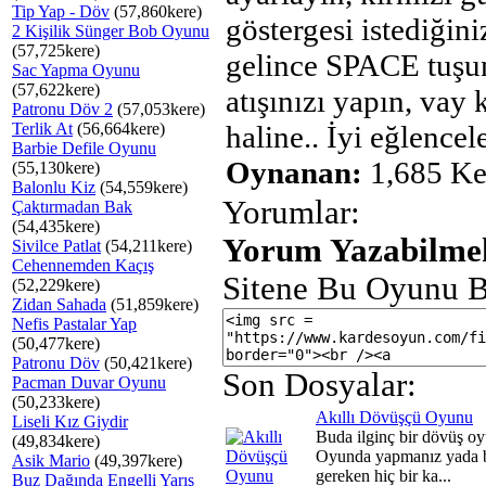
Tip Yap - Döv
(57,860kere)
göstergesi istediği
2 Kişilik Sünger Bob Oyunu
(57,725kere)
gelince SPACE tuşu
Sac Yapma Oyunu
(57,622kere)
atışınızı yapın, vay 
Patronu Döv 2
(57,053kere)
Terlik At
(56,664kere)
haline.. İyi eğlencele
Barbie Defile Oyunu
Oynanan:
1,685 Ke
(55,130kere)
Balonlu Kiz
(54,559kere)
Yorumlar:
Çaktırmadan Bak
(54,435kere)
Yorum Yazabilmek
Sivilce Patlat
(54,211kere)
Cehennemden Kaçış
Sitene Bu Oyunu B
(52,229kere)
Zidan Sahada
(51,859kere)
Nefis Pastalar Yap
(50,477kere)
Patronu Döv
(50,421kere)
Son Dosyalar:
Pacman Duvar Oyunu
(50,233kere)
Akıllı Dövüşçü Oyunu
Liseli Kız Giydir
Buda ilginç bir dövüş o
(49,834kere)
Oyunda yapmanız yada 
Asik Mario
(49,397kere)
gereken hiç bir ka...
Buz Dağında Engelli Yarış