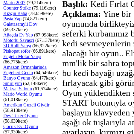
Başlık:
Kedi Fırlat
Mario 2007
(79,214kere)
Counter Strike
(79,116kere)
Açıklama:
Yine bir 
Kızgın Baba
(78,659kere)
Pasta Yap
(74,821kere)
oyununda birlikteyi
Galatasarayli Dov
(69,337kere)
seferki kurbanımız b
Ağaçda Ev Yap
(67,998kere)
Motorlu Savasçi
(67,137kere)
kedi sevmeyenlerin
3D Ralli Yarışı
(66,922kere)
Piskopat söför
(66,891kere)
alacağı bir oyun.. E
Engelli Motor Yarışı
mm'lik bir sahra top
(66,775kere)
Amazon Ormanlarinda
bu kedi bayağı uzağ
Engelleri Gecin
(64,546kere)
Banyo Oyunu
(64,477kere)
fırlayacak gibi görü
Sinirliyim
(62,148kere)
Makyaj Salonu
(61,574kere)
Oyun yüklendikten 
Mario World Oyunu
(61,018kere)
START butonuyla o
Amerikan Guzeli Giydir
(58,913kere)
başlayın klavyeden 
Dev Teker Oyunu
aşağı ok tuşlarıyla at
(58,639kere)
Çocuk Evi Oyunu
ayarlayın, kırmızı g
(57,930kere)