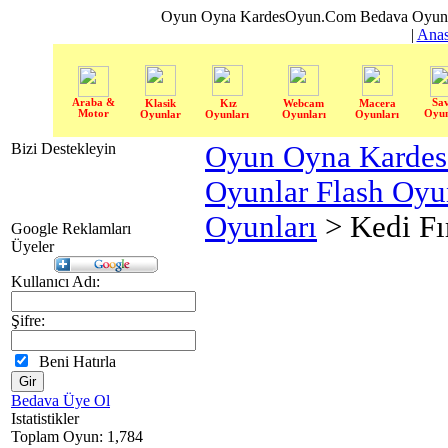
Oyun Oyna KardesOyun.Com Bedava Oyun 
|
Anas
Araba &
Sa
Klasik
Kız
Webcam
Macera
Motor
Oyun
Oyunlar
Oyunları
Oyunları
Oyunları
Bizi Destekleyin
Oyun Oyna Karde
Oyunlar Flash Oy
Oyunları
> Kedi Fı
Google Reklamları
Üyeler
Kullanıcı Adı:
Şifre:
Beni Hatırla
Bedava Üye Ol
Istatistikler
Toplam Oyun: 1,784