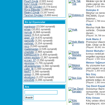
Pearl'i Giydir
(2,821 kere)
Minikler için bir
Kety'i Giydir
(3,076 kere)
yada çapraz da a
Villy'nin Giysileri
(3,774 kere)
(Played: 1,419 time
Rüya Elbiseler
(2,889 kere)
Dobişko II
Ripley'i Giydir
(3,167 kere)
Meşhur ve nered
Tara'nın Giysileri
(3,655 kere)
PACMAN, Oyun y
butonun...
(Played: 1,799 time
En iyi Oyuncular
Hulk
martinstoj
(23,564 oynandi)
Meshur Hulk film
erhan
(10,651 oynandi)
sehirde.. Önünd
nurcuk
(6,968 oynandi)
duram...
nügzö
(5,514 oynandi)
(Played: 34,798 ti
aqan_23
(4,676 oynandi)
Asik Mario 2
gamzefb
(3,291 oynandi)
Prensese Ulasma
mehmet.
(3,154 oynandi)
Edin. Oklar ve Bo
reco
(3,043 oynandi)
(Played: 36,641 ti
madeinaslan
(2,535 oynandi)
Demir Muhafız
charlotte
(2,484 oynandi)
kırmızı renkli jet
EMRED1974
(2,459 oynandi)
engelleri aşmaya
cimen gozlum
(2,367 oynandi)
(Played: 1,522 time
eczaci_07
(2,256 oynandi)
Meteor Yağmur
gizemnur
(1,755 oynandi)
Ay yüzeyine kur
ultraslanturgay
(1,582 oynandi)
yeni yaşam ve ge
zafer_fb
(1,569 oynandi)
(Played: 1,305 time
MeRT
(1,560 oynandi)
ongun
(1,286 oynandi)
İkiz Güç
ekodzayn
(1,223 oynandi)
İki farklı modda
emre546
(1,095 oynandi)
jetinizle istilacı 
(Played: 1,383 time
Taş Devri Kayal
Ara
Dostumuz Barni 
oynuyorlar, oyuna
(Played: 1,603 time
Kılıç Ustası
Kılıç ustası döv
karşılaşıyor, size