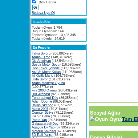
Beni Hatırla
Bedava Üye Ol
Istatistikler
Toplam Oyun: 1,784
Bugün Oynanan: 1440
Toplam Oynanan: 13,493,345
Toplam üyeler: 24,619
En Popüler
Taksi Şöförü
(206,892kere)
Araba Ezme
(148,316kere)
Diz Ameliyatı
(118,543kere)
Buzda Motor Şovu
(116,593kere)
Dev Teker Şehirde
(113,198kere)
Atv Ve Motor Kullan
(111,963kere)
iki Kisilik Mario
(104,755kere)
Usta Şoför
(101,631kere)
Araba Modifiye Oyunu
(100,377kere)
Fifa 2008 Oyunu
(98,843kere)
Buz Arabası
(92,557kere)
Fenerbahçeli Döv
(86,358kere)
Adam Dovme
(86,051kere)
Baliga iskence
(83,775kere)
Mario 2007
(79,211kere)
Sosyal Ağlar
Counter Strike
(79,113kere)
Kızgın Baba
(78,655kere)
Tam E
Pasta Yap
(74,819kere)
Galatasarayli Dov
(69,334kere)
Ağaçda Ev Yap
(67,995kere)
Motorlu Savasçi
(67,134kere)
3D Ralli Yarışı
(66,919kere)
Dosya Bilgisi