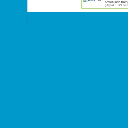
havuzunda trampl
(Played: 1,529 time