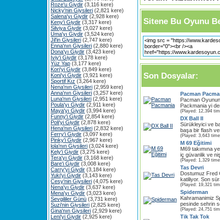
Roze'u Giydir
(3,116 kere)
Nicky'nin Giysileri
(2,821 kere)
Salena'yı Giydir
(2,928 kere)
Sitene Bu Oyunu Be
Keny'i Giydir
(3,317 kere)
Silviya Giydir
(3,027 kere)
Uma'yı Giydir
(3,524 kere)
Jil'in Giysileri
(2,747 kere)
Enna'nın Giysileri
(2,880 kere)
Dona'yı Giydir
(3,423 kere)
Iviy'i Giydir
(3,178 kere)
Yüz Yap
(3,177 kere)
Kori'yi Giydir
(3,849 kere)
Son Dosyalar:
Koni'yi Giydir
(3,921 kere)
Sportif Kız
(3,264 kere)
Nena'nın Giysileri
(2,959 kere)
Anna'nın Giysileri
(3,257 kere)
Pacman Pacma
Luna'nın Giysileri
(2,951 kere)
Pacman Oyununu
Poula'yı Giydir
(2,911 kere)
Packmania yi de
Maya'yı Giydir
(3,994 kere)
(Played: 12,394 ti
Funny'i Giydir
(2,854 kere)
DX Ball II
Poli'yi Giydir
(2,878 kere)
Sürükleyici ve b
Hena'nın Giysileri
(2,832 kere)
başa bir flash v
Ferry'i Giydir
(3,097 kere)
(Played: 3,643 time
Pinky'i Giydir
(2,967 kere)
M 69 Eğitimi
lola'nın Giysileri
(3,024 kere)
M69 takımına yeni
Kely'i Giydir
(3,275 kere)
iç güvanlik ve niş
Tera'yı Giydir
(3,168 kere)
(Played: 1,329 time
Bare'i Giydir
(3,008 kere)
Tas Devri
Carry'yi Giydir
(3,184 kere)
Dostumuz Fred Ç
Yuki'yi Giydir
(3,143 kere)
katiliyor. Son sü
Cesy'nin Giysileri
(4,075 kere)
(Played: 19,321 ti
Nena'yı Giydir
(3,637 kere)
Spiderman
Mena'yı Giydir
(3,023 kere)
Kahramanimiz Sp
Sevgililer Günü
(3,731 kere)
pesinde sehrin so
Suzi'nin Giysileri
(2,825 kere)
(Played: 24,751 ti
Gina'nın Giysileri
(2,929 kere)
Leni'yi Giydir
(2,925 kere)
Tik Tak Tok