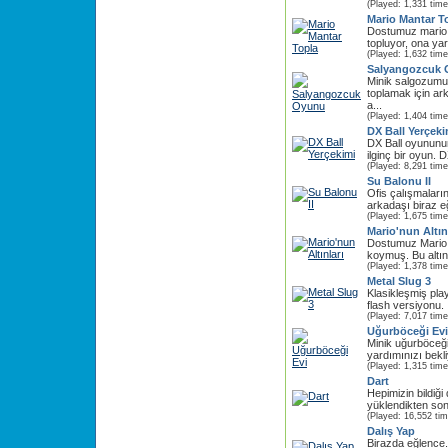
(Played: 1,331 time
Mario Mantar T
Dostumuz mario 
topluyor, ona yar
(Played: 1,632 time
Salyangozcuk
Minik salgozumu
toplamak için a
a...
(Played: 1,404 time
DX Ball Yerçeki
DX Ball oyununu
ilginç bir oyun. 
(Played: 8,291 time
Su Balonu II
Ofis çalışmaların
arkadaşı biraz e
(Played: 1,675 time
Mario'nun Altın
Dostumuz Mario 
koymuş. Bu altın 
(Played: 1,378 time
Metal Slug 3
Klasikleşmiş pla
flash versiyonu. İl
(Played: 7,017 time
Uğurböceği Evi
Minik uğurböceği
yardımınızı bekli
(Played: 1,315 time
Dart
Hepimizin bildiğ
yüklendikten son
(Played: 16,552 ti
Dalış Yap
Birazda eğlence.