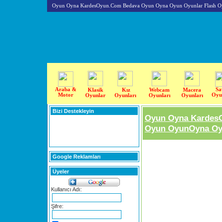
Oyun Oyna KardesOyun.Com Bedava Oyun Oyna Oyun Oyunlar Flash O
Araba &
Sa
Klasik
Kız
Webcam
Macera
Motor
Oyu
Oyunlar
Oyunları
Oyunları
Oyunları
Bizi Destekleyin
Oyun Oyna Kardes
Oyun OyunOyna Oyu
Google Reklamları
Üyeler
Kullanıcı Adı:
Şifre: