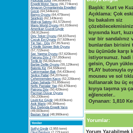
Piskopat söför
(66,885kere)
Engelli Motor Yarışı
(66,774kere)
Başlık:
Kurt ve Ku
Amazon Ormanlarinda Engelleri
Gecin
(64,544kere)
Açıklama:
Çok eski
Banyo Oyunu
(64,475kere)
Sinirliyim
(62,143kere)
bu bakalım siz
Makyaj Salonu
(61,572kere)
çözebilecekmisiniz
Mario World Oyunu
(61,016kere)
Amerikan Guzeli Giydir
kıyısında kurt, kuz
(58,912kere)
Dev Teker Oyunu
(58,637kere)
var bir sandalınız 
Çocuk Evi Oyunu
(57,928kere)
Tip Yap - Döv
(57,857kere)
bunlardan birisini 
2 Kişilik Sünger Bob Oyunu
bu üçünüde karşı k
(57,722kere)
Sac Yapma Oyunu
(57,620kere)
istiyorsunuz. hadi
Patronu Döv 2
(57,050kere)
Terlik At
(56,662kere)
gelsin, Oyun yükle
Barbie Defile Oyunu
(55,129kere)
Balonlu Kiz
(54,558kere)
PLAY butonuyla oy
Çaktırmadan Bak
(54,433kere)
mouseu ve sol tık
Sivilce Patlat
(54,207kere)
Cehennemden Kaçış
(52,226kere)
kullanarak bu üç e
Zidan Sahada
(51,856kere)
Nefis Pastalar Yap
(50,476kere)
kıyıya taşıma ya çal
Patronu Döv
(50,420kere)
Pacman Duvar Oyunu
eğlenceler..
(50,230kere)
Oynanan:
1,810 Ke
Liseli Kız Giydir
(49,833kere)
Asik Mario
(49,394kere)
Buz Dağında Engelli Yarış
(49,003kere)
Bastan Yarat
(48,990kere)
Yorumlar:
Yeniler
Sofi'yi Giydir
(2,955 kere)
Yorum Yazabilmek İç
Okul Başlıyor
(2,779 kere)