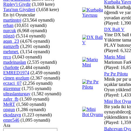
Kurbağa Yavr
Ripley'i Giydir
(3,169 kere)
Minik Kurbağ
Tara'nın Giysileri
(3,658 kere)
öğrendi ve ya
En iyi Oyuncular
yuvadan ayrıldı
martinstoj
(23,564 oynandi)
(Played: 1,390
erhan
(10,651 oynandi)
DX Ball V
nurcuk
(6,968 oynandi)
Yine DX ball t
nügzö
(5,514 oynandi)
Yükleme tamal
aqan_23
(4,676 oynandi)
PLAY butonuy
gamzefb
(3,291 oynandi)
(Played: 6,322
mehmet.
(3,154 oynandi)
reco
(3,043 oynandi)
Mario Mini
madeinaslan
(2,535 oynandi)
Marionun Fark
charlotte
(2,484 oynandi)
(Played: 16,85
EMRED1974
(2,459 oynandi)
Pır Pır Pilotu
cimen gozlum
(2,367 oynandi)
Minik pır pır 
eczaci_07
(2,256 oynandi)
uçaklar tarafınd
gizemnur
(1,755 oynandi)
Oyun yüklendi
ultraslanturgay
(1,582 oynandi)
(Played: 1,433
zafer_fb
(1,569 oynandi)
Mini Bot Oyu
MeRT
(1,560 oynandi)
Bir yada iki ki
ongun
(1,286 oynandi)
oynayabileceğ
ekodzayn
(1,223 oynandi)
yüklendikten s
emre546
(1,095 oynandi)
(Played: 1,359
Ara
Bahçevan Oy