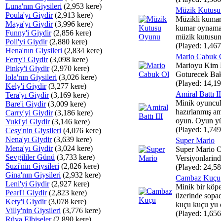
Luna'nın Giysileri
(2,953 kere)
Müzik Kutus
Poula'yı Giydir
(2,913 kere)
Müzikli kumar
Maya'yı Giydir
(3,996 kere)
kumar oynama
Funny'i Giydir
(2,856 kere)
müzik kutusunu
Poli'yi Giydir
(2,880 kere)
(Played: 1,467
Hena'nın Giysileri
(2,834 kere)
Mario Cabuk 
Ferry'i Giydir
(3,098 kere)
Marioyu Kim 
Pinky'i Giydir
(2,970 kere)
Goturecek Ba
lola'nın Giysileri
(3,026 kere)
(Played: 14,19
Kely'i Giydir
(3,277 kere)
Amiral Battı II
Tera'yı Giydir
(3,169 kere)
Minik oyuncul
Bare'i Giydir
(3,009 kere)
hazırlanmış ami
Carry'yi Giydir
(3,186 kere)
oyun. Oyun yü
Yuki'yi Giydir
(3,146 kere)
(Played: 1,749
Cesy'nin Giysileri
(4,076 kere)
Nena'yı Giydir
(3,639 kere)
Super Mario
Mena'yı Giydir
(3,024 kere)
Super Mario 
Sevgililer Günü
(3,733 kere)
Versiyonlarind
Suzi'nin Giysileri
(2,826 kere)
(Played: 24,58
Gina'nın Giysileri
(2,932 kere)
Cambaz Kuçu
Leni'yi Giydir
(2,927 kere)
Minik bir köpe
Pearl'i Giydir
(2,823 kere)
üzerinde sopad
Kety'i Giydir
(3,078 kere)
kuçu kuçu yu d
Villy'nin Giysileri
(3,776 kere)
(Played: 1,656
Rüya Elbiseler
(2,890 kere)