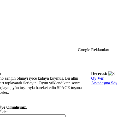
Google Reklamları
ı
Derecesi:
 zengin olmayı iyice kafaya koymuş. Bu altın
Oy Ver
ları toplayarak ilerleyin, Oyun yüklendikten sonra
Arkadaşına Söy
layın, yön tuşlarıyla hareket edin SPACE tuşuna
eler..
ye Olmalısınız.
Ekle: