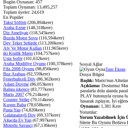
Bugün Oynanan: 457
Toplam Oynanan: 13,495,257
Toplam üyeler: 24,619
En Popüler
Taksi Şöförü
(206,894kere)
Araba Ezme
(148,318kere)
Diz Ameliyatı
(118,545kere)
Buzda Motor Şovu
(116,594kere)
Dev Teker Şehirde
(113,200kere)
Atv Ve Motor Kullan
(111,965kere)
iki Kisilik Mario
(104,757kere)
Usta Şoför
(101,632kere)
Araba Modifiye Oyunu
(100,378kere)
Sosyal Ağlar
Fifa 2008 Oyunu
(98,856kere)
Tam Ekran
Buz Arabası
(92,559kere)
Dosya Bilgisi
Fenerbahçeli Döv
(86,362kere)
Başlık:
Mario'nun Altınlar
Adam Dovme
(86,053kere)
Açıklama:
Dostumuz Mario
Baliga iskence
(83,777kere)
paralarla dolu alanda para
Mario 2007
(79,214kere)
PLAY butonuyla oyuna baş
Counter Strike
(79,114kere)
basarak zıplayın. İyi eğlenc
Kızgın Baba
(78,658kere)
Oynanan:
1,381 Kere
Pasta Yap
(74,820kere)
Yorumlar:
Galatasarayli Dov
(69,337kere)
Yorum Yazabilmek İçin Ü
Ağaçda Ev Yap
(67,997kere)
Sitene Bu Oyunu Bedava 
Motorlu Savasçi
(67,136kere)