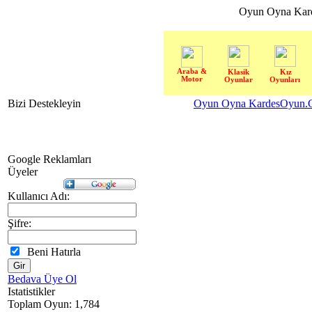
Oyun Oyna Kar
Araba &
Klasik
Kız
Motor
Oyunlar
Oyunları
Bizi Destekleyin
Oyun Oyna KardesOyun.C
Google Reklamları
Üyeler
Kullanıcı Adı:
Şifre:
Beni Hatırla
Bedava Üye Ol
Istatistikler
Toplam Oyun: 1,784