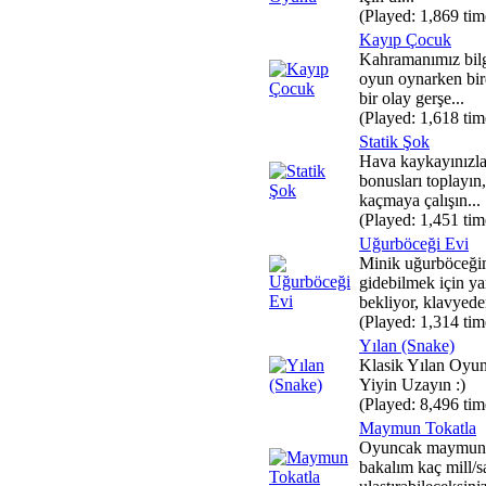
(Played: 1,869 tim
Kayıp Çocuk
Kahramanımız bilg
oyun oynarken bir
bir olay gerşe...
(Played: 1,618 tim
Statik Şok
Hava kaykayınızla
bonusları toplayın
kaçmaya çalışın...
(Played: 1,451 tim
Uğurböceği Evi
Minik uğurböceği
gidebilmek için ya
bekliyor, klavyede
(Played: 1,314 tim
Yılan (Snake)
Klasik Yılan Oyun
Yiyin Uzayın :)
(Played: 8,496 tim
Maymun Tokatla
Oyuncak maymunu 
bakalım kaç mill/s