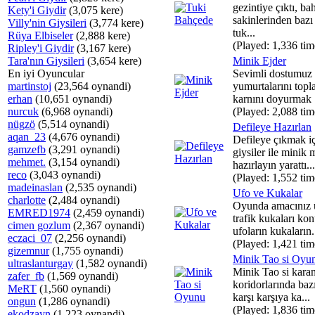
gezintiye çıktı, ba
Kety'i Giydir
(3,075 kere)
sakinlerinden bazı
Villy'nin Giysileri
(3,774 kere)
tuk...
Rüya Elbiseler
(2,888 kere)
(Played: 1,336 tim
Ripley'i Giydir
(3,167 kere)
Tara'nın Giysileri
(3,654 kere)
Minik Ejder
En iyi Oyuncular
Sevimli dostumuz
martinstoj
(23,564 oynandi)
yumurtalarını top
erhan
(10,651 oynandi)
karnını doyurmak .
nurcuk
(6,968 oynandi)
(Played: 2,088 tim
nügzö
(5,514 oynandi)
Defileye Hazırlan
aqan_23
(4,676 oynandi)
Defileye çıkmak iç
gamzefb
(3,291 oynandi)
giysiler ile minik
mehmet.
(3,154 oynandi)
hazırlayın yarattı...
reco
(3,043 oynandi)
(Played: 1,552 tim
madeinaslan
(2,535 oynandi)
Ufo ve Kukalar
charlotte
(2,484 oynandi)
Oyunda amacınız ü
EMRED1974
(2,459 oynandi)
trafik kukaları ko
cimen gozlum
(2,367 oynandi)
ufoların kukaların.
eczaci_07
(2,256 oynandi)
(Played: 1,421 tim
gizemnur
(1,755 oynandi)
Minik Tao si Oyu
ultraslanturgay
(1,582 oynandi)
Minik Tao si kara
zafer_fb
(1,569 oynandi)
koridorlarında baz
MeRT
(1,560 oynandi)
karşı karşıya ka...
ongun
(1,286 oynandi)
(Played: 1,836 tim
ekodzayn
(1,223 oynandi)