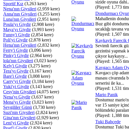
sizide oyuna dahi..
Sportif Kız
(3,263 kere)
(Played: 1,773 tim
Nena'nın Giysileri
(2,959 kere)
Dondurmacı Oyu
Anna'nın Giysileri
(3,255 kere)
Mahallenin dondur
Luna'nın Giysileri
(2,951 kere)
Buz gibi dondurm
Poula'yı Giydir
(2,908 kere)
sıcaklığı tavana vu
Maya'yı Giydir
(3,993 kere)
(Played: 1,507 tim
Funny'i Giydir
(2,854 kere)
Poli'yi Giydir
(2,878 kere)
Kaykaylı Farecik
Hena'nın Giysileri
(2,832 kere)
Sevimli farecik gü
Ferry'i Giydir
(3,096 kere)
gezintisi yapmak i
Pinky'i Giydir
(2,964 kere)
çıkyor kaykayıy...
lola'nın Giysileri
(3,023 kere)
(Played: 1,565 tim
Kely'i Giydir
(3,275 kere)
Kavgacı Adam O
Tera'yı Giydir
(3,167 kere)
Kavgacı çöp adam
Bare'i Giydir
(3,008 kere)
masası civarında b
Carry'yi Giydir
(3,184 kere)
serserisi ile ka...
Yuki'yi Giydir
(3,143 kere)
(Played: 1,531 tim
Cesy'nin Giysileri
(4,075 kere)
Mario Panik
Nena'yı Giydir
(3,637 kere)
Dostumuz mario'nu
Mena'yı Giydir
(3,023 kere)
var 15 saniye için
Sevgililer Günü
(3,730 kere)
bölümdeki paraları 
Suzi'nin Giysileri
(2,824 kere)
(Played: 1,388 tim
Gina'nın Giysileri
(2,929 kere)
Tuki Bahçede
Leni'yi Giydir
(2,924 kere)
Dostumuz Tuki b
Pearl'i Giydir
(2,820 kere)