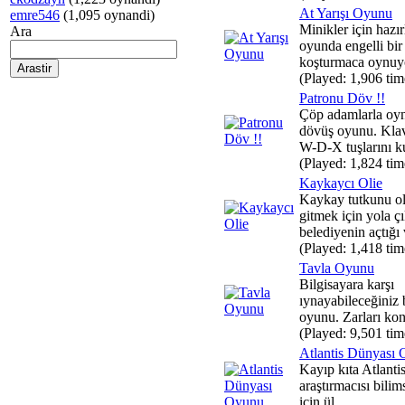
At Yarışı Oyunu
emre546
(1,095 oynandi)
Minikler için hazı
Ara
oyunda engelli bir
koşturmaca oynuyo
(Played: 1,906 tim
Patronu Döv !!
Çöp adamlarla oyn
dövüş oyunu. Kla
W-D-X tuşlarını ku
(Played: 1,824 tim
Kaykaycı Olie
Kaykay tutkunu ol
gitmek için yola ç
belediyenin açtığı v
(Played: 1,418 tim
Tavla Oyunu
Bilgisayara karşı
ıynayabileceğiniz b
oyunu. Zarları kont
(Played: 9,501 tim
Atlantis Dünyası
Kayıp kıta Atlantis
araştırmacısı bilim
için ül...