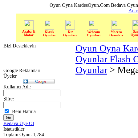
Oyun Oyna KardesOyun.Com Bedava Oyun 
|
Anas
Araba &
Sa
Klasik
Kız
Webcam
Macera
Motor
Oyun
Oyunlar
Oyunları
Oyunları
Oyunları
Bizi Destekleyin
Oyun Oyna Kar
Oyunlar Flash 
Oyunlar
> Mega
Google Reklamları
Üyeler
Kullanıcı Adı:
Şifre:
Beni Hatırla
Bedava Üye Ol
Istatistikler
Toplam Oyun: 1,784