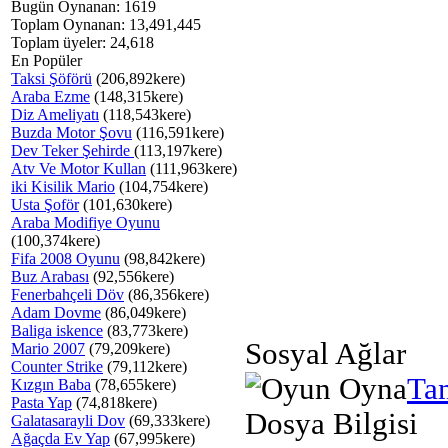
Bugün Oynanan: 1619
Toplam Oynanan: 13,491,445
Toplam üyeler: 24,618
En Popüler
Taksi Şöförü
(206,892kere)
Araba Ezme
(148,315kere)
Diz Ameliyatı
(118,543kere)
Buzda Motor Şovu
(116,591kere)
Dev Teker Şehirde
(113,197kere)
Atv Ve Motor Kullan
(111,963kere)
iki Kisilik Mario
(104,754kere)
Usta Şoför
(101,630kere)
Araba Modifiye Oyunu
(100,374kere)
Fifa 2008 Oyunu
(98,842kere)
Buz Arabası
(92,556kere)
Fenerbahçeli Döv
(86,356kere)
Adam Dovme
(86,049kere)
Baliga iskence
(83,773kere)
Sosyal Ağlar
Mario 2007
(79,209kere)
Counter Strike
(79,112kere)
Ta
Kızgın Baba
(78,655kere)
Pasta Yap
(74,818kere)
Dosya Bilgisi
Galatasarayli Dov
(69,333kere)
Ağaçda Ev Yap
(67,995kere)