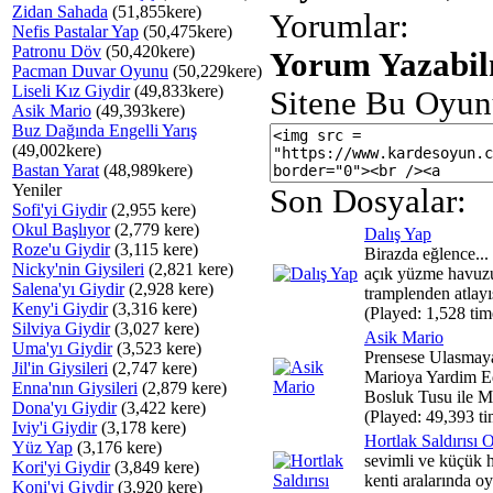
Zidan Sahada
(51,855kere)
Yorumlar:
Nefis Pastalar Yap
(50,475kere)
Patronu Döv
(50,420kere)
Yorum Yazabilm
Pacman Duvar Oyunu
(50,229kere)
Liseli Kız Giydir
(49,833kere)
Sitene Bu Oyun
Asik Mario
(49,393kere)
Buz Dağında Engelli Yarış
(49,002kere)
Bastan Yarat
(48,989kere)
Yeniler
Son Dosyalar:
Sofi'yi Giydir
(2,955 kere)
Okul Başlıyor
(2,779 kere)
Dalış Yap
Roze'u Giydir
(3,115 kere)
Birazda eğlence...
Nicky'nin Giysileri
(2,821 kere)
açık yüzme havuz
Salena'yı Giydir
(2,928 kere)
tramplenden atlayış
Keny'i Giydir
(3,316 kere)
(Played: 1,528 tim
Silviya Giydir
(3,027 kere)
Asik Mario
Uma'yı Giydir
(3,523 kere)
Prensese Ulasmay
Jil'in Giysileri
(2,747 kere)
Marioya Yardim Ed
Enna'nın Giysileri
(2,879 kere)
Bosluk Tusu ile Ma
Dona'yı Giydir
(3,422 kere)
(Played: 49,393 ti
Iviy'i Giydir
(3,178 kere)
Hortlak Saldırısı
Yüz Yap
(3,176 kere)
sevimli ve küçük h
Kori'yi Giydir
(3,849 kere)
kenti aralarında o
Koni'yi Giydir
(3,920 kere)