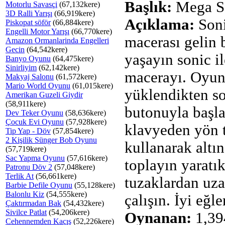
Başlık:
Mega S
Motorlu Savasçi
(67,132kere)
3D Ralli Yarışı
(66,919kere)
Açıklama:
Soni
Piskopat söför
(66,884kere)
Engelli Motor Yarışı
(66,770kere)
macerası gelin b
Amazon Ormanlarinda Engelleri
Gecin
(64,542kere)
yaşayın sonic i
Banyo Oyunu
(64,475kere)
Sinirliyim
(62,142kere)
macerayı. Oyu
Makyaj Salonu
(61,572kere)
Mario World Oyunu
(61,015kere)
yüklendikten 
Amerikan Guzeli Giydir
(58,911kere)
butonuyla başla
Dev Teker Oyunu
(58,636kere)
Çocuk Evi Oyunu
(57,928kere)
klavyeden yön t
Tip Yap - Döv
(57,854kere)
2 Kişilik Sünger Bob Oyunu
kullanarak altı
(57,719kere)
Sac Yapma Oyunu
(57,616kere)
toplayın yaratı
Patronu Döv 2
(57,048kere)
Terlik At
(56,661kere)
tuzaklardan uz
Barbie Defile Oyunu
(55,128kere)
Balonlu Kiz
(54,555kere)
çalışın. İyi eğle
Çaktırmadan Bak
(54,432kere)
Sivilce Patlat
(54,206kere)
Oynanan:
1,39
Cehennemden Kaçış
(52,226kere)