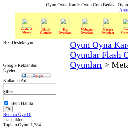
Oyun Oyna KardesOyun.Com Bedava Oyun 
|
Anas
Araba &
Sa
Klasik
Kız
Webcam
Macera
Motor
Oyun
Oyunlar
Oyunları
Oyunları
Oyunları
Bizi Destekleyin
Oyun Oyna Kar
Oyunlar Flash 
Oyunları
> Meta
Google Reklamları
Üyeler
Kullanıcı Adı:
Şifre:
Beni Hatırla
Bedava Üye Ol
Istatistikler
Toplam Oyun: 1,784