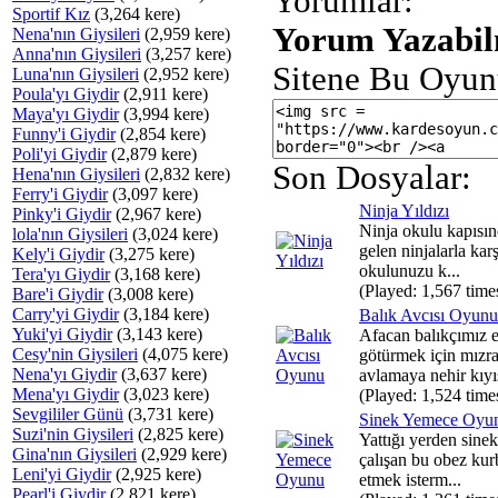
Yorumlar:
Sportif Kız
(3,264 kere)
Yorum Yazabilm
Nena'nın Giysileri
(2,959 kere)
Anna'nın Giysileri
(3,257 kere)
Sitene Bu Oyun
Luna'nın Giysileri
(2,952 kere)
Poula'yı Giydir
(2,911 kere)
Maya'yı Giydir
(3,994 kere)
Funny'i Giydir
(2,854 kere)
Poli'yi Giydir
(2,879 kere)
Son Dosyalar:
Hena'nın Giysileri
(2,832 kere)
Ferry'i Giydir
(3,097 kere)
Ninja Yıldızı
Pinky'i Giydir
(2,967 kere)
Ninja okulu kapısı
lola'nın Giysileri
(3,024 kere)
gelen ninjalarla kar
Kely'i Giydir
(3,275 kere)
okulunuzu k...
Tera'yı Giydir
(3,168 kere)
(Played: 1,567 time
Bare'i Giydir
(3,008 kere)
Carry'yi Giydir
(3,184 kere)
Balık Avcısı Oyunu
Yuki'yi Giydir
(3,143 kere)
Afacan balıkçımız e
Cesy'nin Giysileri
(4,075 kere)
götürmek için mızra
Nena'yı Giydir
(3,637 kere)
avlamaya nehir kıyıs
Mena'yı Giydir
(3,023 kere)
(Played: 1,524 time
Sevgililer Günü
(3,731 kere)
Sinek Yemece Oyu
Suzi'nin Giysileri
(2,825 kere)
Yattığı yerden sin
Gina'nın Giysileri
(2,929 kere)
çalışan bu obez ku
Leni'yi Giydir
(2,925 kere)
etmek isterm...
Pearl'i Giydir
(2,821 kere)