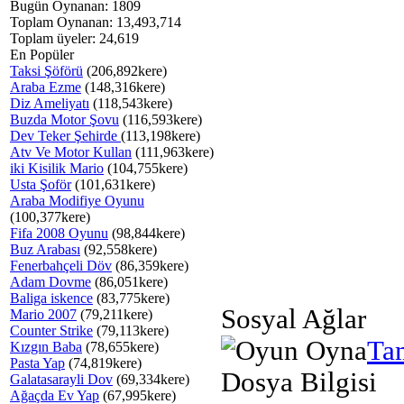
Bugün Oynanan: 1809
Toplam Oynanan: 13,493,714
Toplam üyeler: 24,619
En Popüler
Taksi Şöförü
(206,892kere)
Araba Ezme
(148,316kere)
Diz Ameliyatı
(118,543kere)
Buzda Motor Şovu
(116,593kere)
Dev Teker Şehirde
(113,198kere)
Atv Ve Motor Kullan
(111,963kere)
iki Kisilik Mario
(104,755kere)
Usta Şoför
(101,631kere)
Araba Modifiye Oyunu
(100,377kere)
Fifa 2008 Oyunu
(98,844kere)
Buz Arabası
(92,558kere)
Fenerbahçeli Döv
(86,359kere)
Adam Dovme
(86,051kere)
Baliga iskence
(83,775kere)
Sosyal Ağlar
Mario 2007
(79,211kere)
Counter Strike
(79,113kere)
Ta
Kızgın Baba
(78,655kere)
Pasta Yap
(74,819kere)
Dosya Bilgisi
Galatasarayli Dov
(69,334kere)
Ağaçda Ev Yap
(67,995kere)