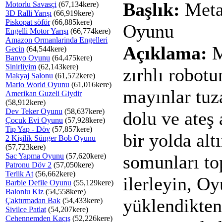
Başlık:
Meta
Motorlu Savasçi
(67,134kere)
3D Ralli Yarışı
(66,919kere)
Piskopat söför
(66,885kere)
Oyunu
Engelli Motor Yarışı
(66,774kere)
Amazon Ormanlarinda Engelleri
Açıklama:
M
Gecin
(64,544kere)
Banyo Oyunu
(64,475kere)
Sinirliyim
(62,143kere)
zırhlı robotu
Makyaj Salonu
(61,572kere)
Mario World Oyunu
(61,016kere)
mayınlar tuz
Amerikan Guzeli Giydir
(58,912kere)
Dev Teker Oyunu
(58,637kere)
dolu ve ateş 
Çocuk Evi Oyunu
(57,928kere)
Tip Yap - Döv
(57,857kere)
bir yolda alt
2 Kişilik Sünger Bob Oyunu
(57,723kere)
Sac Yapma Oyunu
(57,620kere)
somunları to
Patronu Döv 2
(57,050kere)
Terlik At
(56,662kere)
ilerleyin, O
Barbie Defile Oyunu
(55,129kere)
Balonlu Kiz
(54,558kere)
yüklendikten
Çaktırmadan Bak
(54,433kere)
Sivilce Patlat
(54,207kere)
Cehennemden Kaçış
(52,226kere)