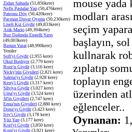
mouse yada 
Zidan Sahada
(51,856kere)
Nefis Pastalar Yap
(50,476kere)
modları aras
Patronu Döv
(50,420kere)
Pacman Duvar Oyunu
(50,230kere)
Liseli Kız Giydir
(49,833kere)
seçim yapar
Asik Mario
(49,394kere)
Buz Dağında Engelli Yarış
başlayın, sol
(49,003kere)
Bastan Yarat
(48,990kere)
Yeniler
kullnarak ro
Sofi'yi Giydir
(2,955 kere)
Okul Başlıyor
(2,779 kere)
zıplatıp som
Roze'u Giydir
(3,116 kere)
Nicky'nin Giysileri
(2,821 kere)
Salena'yı Giydir
(2,928 kere)
toplayın enge
Keny'i Giydir
(3,317 kere)
Silviya Giydir
(3,027 kere)
üzerinden atl
Uma'yı Giydir
(3,524 kere)
Jil'in Giysileri
(2,747 kere)
eğlenceler..
Enna'nın Giysileri
(2,880 kere)
Dona'yı Giydir
(3,423 kere)
Iviy'i Giydir
(3,178 kere)
Oynanan:
1,
Yüz Yap
(3,177 kere)
Kori'yi Giydir
(3,850 kere)
Koni'yi Giydir
(3,921 kere)