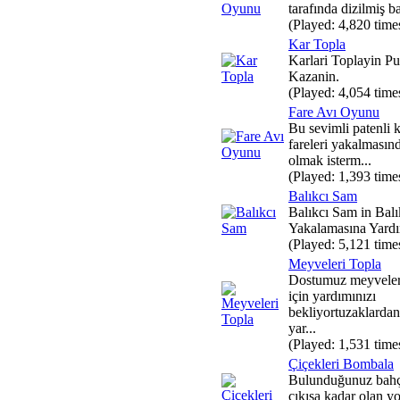
tarafında dizilmiş ba
(Played: 4,820 time
Kar Topla
Karlari Toplayin Pu
Kazanin.
(Played: 4,054 time
Fare Avı Oyunu
Bu sevimli patenli 
fareleri yakalmasın
olmak isterm...
(Played: 1,393 time
Balıkcı Sam
Balıkcı Sam in Balı
Yakalamasına Yard
(Played: 5,121 time
Meyveleri Topla
Dostumuz meyveler
için yardımınızı
bekliyortuzaklarda
yar...
(Played: 1,531 time
Çiçekleri Bombala
Bulunduğunuz bahçe
çıkışa kadar olan yo