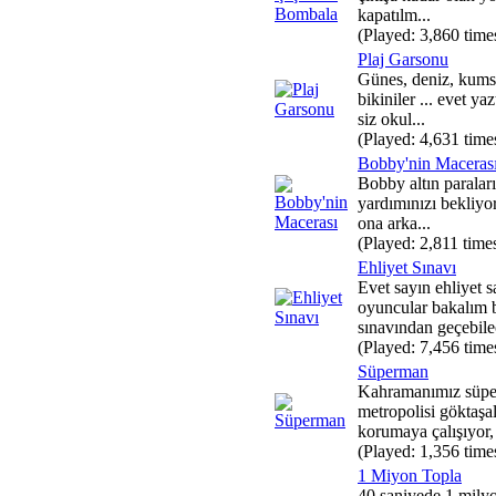
kapatılm...
(Played: 3,860 time
Plaj Garsonu
Günes, deniz, kumsa
bikiniler ... evet ya
siz okul...
(Played: 4,631 time
Bobby'nin Maceras
Bobby altın paralar
yardımınızı bekliyo
ona arka...
(Played: 2,811 time
Ehliyet Sınavı
Evet sayın ehliyet s
oyuncular bakalım b
sınavından geçebilec
(Played: 7,456 time
Süperman
Kahramanımız süp
metropolisi göktaşa
korumaya çalışıyor,
(Played: 1,356 time
1 Miyon Topla
40 saniyede 1 milyo