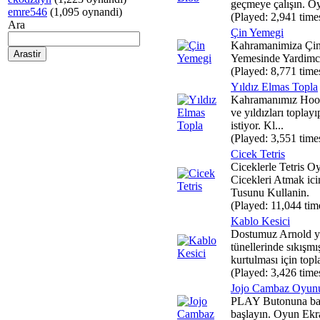
geçmeye çalışın. Oy
emre546
(1,095 oynandi)
(Played: 2,941 time
Ara
Çin Yemegi
Kahramanimiza Çi
Yemesinde Yardimc
(Played: 8,771 time
Yıldız Elmas Topla
Kahramanımız Hoop
ve yıldızları toplay
istiyor. Kl...
(Played: 3,551 time
Cicek Tetris
Ciceklerle Tetris O
Cicekleri Atmak ici
Tusunu Kullanin.
(Played: 11,044 tim
Kablo Kesici
Dostumuz Arnold ye
tünellerinde sıkışm
kurtulması için topla
(Played: 3,426 time
Jojo Cambaz Oyun
PLAY Butonuna ba
başlayın. Oyun Ekr