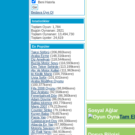
Beni Hatırla
Bedava Üye Ol
Istatistikler
Toplam Oyun: 1,784
Bugün Oynanan: 2821
Toplam Oynanan: 13,494,730
Toplam üyeler: 24,619
En Popüler
Taksi Şöförü
(206,892kere)
Araba Ezme
(148,316kere)
Diz Ameliyatı
(118,544kere)
Buzda Motor Şovu
(116,593kere)
Dev Teker Şehirde
(113,199kere)
Atv Ve Motor Kullan
(111,963kere)
iki Kisilik Mario
(104,755kere)
Usta Şoför
(101,631kere)
Araba Modifiye Oyunu
(100,377kere)
Fifa 2008 Oyunu
(98,846kere)
Buz Arabası
(92,558kere)
Fenerbahçeli Döv
(86,360kere)
Adam Dovme
(86,052kere)
Baliga iskence
(83,776kere)
Mario 2007
(79,212kere)
Sosyal Ağlar
Counter Strike
(79,114kere)
Kızgın Baba
(78,657kere)
Tam E
Pasta Yap
(74,820kere)
Galatasarayli Dov
(69,336kere)
Ağaçda Ev Yap
(67,995kere)
Motorlu Savasçi
(67,135kere)
3D Ralli Yarışı
(66,919kere)
Dosya Bilgisi