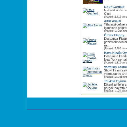
Obur Garfield
Garfield in Karn
Olun.
(Played: 2,716 time
Altin Avcisi
Yillarinizi define
içerisinde geçird
(Played: 10,214 ti
Ördek Flappy
Dostumuz Flappy
gezintilerinden b
ra...
(Played: 2,386 time
Hava Kızağı O
Dostumuz kendi i
New York semalrı
(Played: 1,315 time
Varmısın Yokm
Show Tv nin sev
yokmusun u artık
(Played: 17,356 ti
Tel Atla Oyunu
Dikenli tel ile i
gerçek hayatta 
(Played: 1,322 time