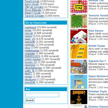
Hindiye Tüy
Pearl'i Giydir
(2,823 kere)
Tüyleri yolunmuş 
Kety'i Giydir
(3,076 kere)
Mouse ile oynana
Villy'nin Giysileri
(3,775 kere)
(Played: 4,214 time
Rüya Elbiseler
(2,889 kere)
Ripley'i Giydir
(3,169 kere)
Yumurta Yuvarl
Tara'nın Giysileri
(3,655 kere)
Oyunda amacınız
düşürüp kırmada
En iyi Oyuncular
(Played: 2,676 time
martinstoj
(23,564 oynandi)
erhan
(10,651 oynandi)
Klax Oyunu
nurcuk
(6,968 oynandi)
İlginç taktik oyun
nügzö
(5,514 oynandi)
Oyun farklı renkl
aqan_23
(4,676 oynandi)
(Played: 1,341 time
gamzefb
(3,291 oynandi)
mehmet.
(3,154 oynandi)
Renkli Toplar
reco
(3,043 oynandi)
Aynı renk ve des
madeinaslan
(2,535 oynandi)
patlatıp yok ettiği
charlotte
(2,484 oynandi)
(Played: 2,569 time
EMRED1974
(2,459 oynandi)
cimen gozlum
(2,367 oynandi)
Sapanla Vur !!
eczaci_07
(2,256 oynandi)
Elinizde dapan k
gizemnur
(1,755 oynandi)
arkadaşlarınız..
ultraslanturgay
(1,582 oynandi)
(Played: 4,996 time
zafer_fb
(1,569 oynandi)
MeRT
(1,560 oynandi)
Süper Dürümc
ongun
(1,286 oynandi)
dürümcümüz ist
ekodzayn
(1,223 oynandi)
dürümcüsü millet
emre546
(1,095 oynandi)
gecey...
(Played: 1,632 time
Ara
Dolarları Topla
Robot muhafızlar
için verdiğiniz a
(Played: 1,549 time
Domino Oyunu