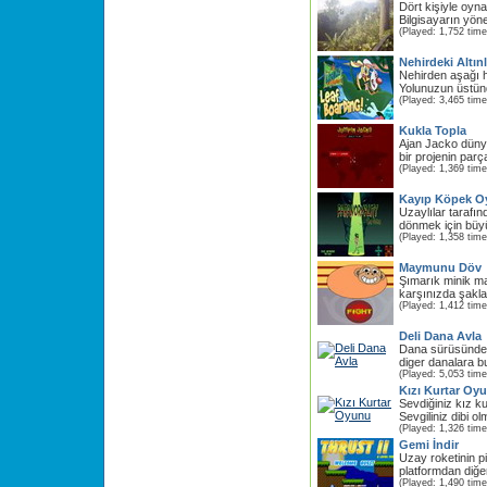
Dört kişiyle oyn
Bilgisayarın yöne
(Played: 1,752 time
Nehirdeki Altınl
Nehirden aşağı h
Yolunuzun üstünd
(Played: 3,465 time
Kukla Topla
Ajan Jacko dünyan
bir projenin parça
(Played: 1,369 time
Kayıp Köpek 
Uzaylılar tarafı
dönmek için büyü
(Played: 1,358 time
Maymunu Döv
Şımarık minik ma
karşınızda şaklab
(Played: 1,412 time
Deli Dana Avla
Dana sürüsünde d
diger danalara b
(Played: 5,053 time
Kızı Kurtar Oy
Sevdiğiniz kız ku
Sevgiliniz dibi o
(Played: 1,326 time
Gemi İndir
Uzay roketinin pi
platformdan diğer
(Played: 1,490 time