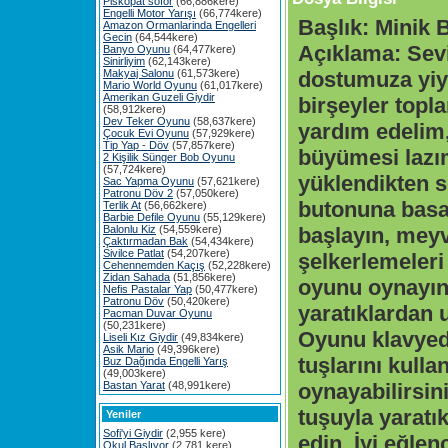
Piskopat söför
(66,886kere)
Engelli Motor Yarışı
(66,774kere)
Başlık:
Minik 
Amazon Ormanlarinda Engelleri
Gecin
(64,544kere)
Açıklama:
Sev
Banyo Oyunu
(64,477kere)
Sinirliyim
(62,143kere)
Makyaj Salonu
(61,573kere)
dostumuza yi
Mario World Oyunu
(61,017kere)
Amerikan Guzeli Giydir
birşeyler topl
(58,912kere)
Dev Teker Oyunu
(58,637kere)
yardım edelim,
Çocuk Evi Oyunu
(57,929kere)
Tip Yap - Döv
(57,857kere)
büyümesi lazı
2 Kişilik Sünger Bob Oyunu
(57,724kere)
yüklendikten 
Sac Yapma Oyunu
(57,621kere)
Patronu Döv 2
(57,050kere)
butonuna bas
Terlik At
(56,662kere)
Barbie Defile Oyunu
(55,129kere)
Balonlu Kiz
(54,559kere)
başlayın, mey
Çaktırmadan Bak
(54,434kere)
Sivilce Patlat
(54,207kere)
şelkerlemeleri
Cehennemden Kaçış
(52,228kere)
Zidan Sahada
(51,856kere)
oyunu oynayın,
Nefis Pastalar Yap
(50,477kere)
Patronu Döv
(50,420kere)
yaratıklardan 
Pacman Duvar Oyunu
(50,231kere)
Oyunu klavye
Liseli Kız Giydir
(49,834kere)
Asik Mario
(49,396kere)
tuşlarını kulla
Buz Dağında Engelli Yarış
(49,003kere)
Bastan Yarat
(48,991kere)
oynayabilirsi
tuşuyla yaratık
Yeniler
Sofi'yi Giydir
(2,955 kere)
edin. İyi eğlenc
Okul Başlıyor
(2,781 kere)