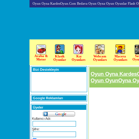
Oyun Oyna KardesOyun.Com Bedava Oyun Oyna Oyun Oyunlar Flash O
Araba &
Sa
Klasik
Kız
Webcam
Macera
Motor
Oyu
Oyunlar
Oyunları
Oyunları
Oyunları
Bizi Destekleyin
Oyun Oyna Kardes
Oyun OyunOyna Oyu
Google Reklamları
Üyeler
Kullanıcı Adı:
Şifre: