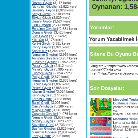
Roze'u Giydir
(3,117 kere)
Oynanan:
1,58
Nicky'nin Giysileri
(2,822 kere)
Salena'yı Giydir
(2,929 kere)
Keny'i Giydir
(3,318 kere)
Silviya Giydir
(3,029 kere)
Uma'yı Giydir
(3,524 kere)
Jil'in Giysileri
(2,747 kere)
Yorumlar:
Enna'nın Giysileri
(2,881 kere)
Dona'yı Giydir
(3,423 kere)
Iviy'i Giydir
(3,179 kere)
Yorum Yazabilmek İç
Yüz Yap
(3,178 kere)
Kori'yi Giydir
(3,851 kere)
Koni'yi Giydir
(3,921 kere)
Sportif Kız
(3,264 kere)
Sitene Bu Oyunu Be
Nena'nın Giysileri
(2,959 kere)
Anna'nın Giysileri
(3,257 kere)
Luna'nın Giysileri
(2,952 kere)
Poula'yı Giydir
(2,912 kere)
Maya'yı Giydir
(3,995 kere)
Funny'i Giydir
(2,854 kere)
Poli'yi Giydir
(2,879 kere)
Hena'nın Giysileri
(2,833 kere)
Ferry'i Giydir
(3,097 kere)
Son Dosyalar:
Pinky'i Giydir
(2,968 kere)
lola'nın Giysileri
(3,024 kere)
Kely'i Giydir
(3,277 kere)
Tera'yı Giydir
(3,168 kere)
Meyveleri Topla
Bare'i Giydir
(3,008 kere)
Dostumuz meyvel
Carry'yi Giydir
(3,186 kere)
yardımınızı bekl
Yuki'yi Giydir
(3,145 kere)
yar...
Cesy'nin Giysileri
(4,076 kere)
(Played: 1,531 time
Nena'yı Giydir
(3,637 kere)
Madonna Yeme
Mena'yı Giydir
(3,023 kere)
Lokanta sahibi o
Sevgililer Günü
(3,733 kere)
Modonnanı sipariş
Suzi'nin Giysileri
(2,826 kere)
(Played: 4,536 time
Gina'nın Giysileri
(2,931 kere)
Leni'yi Giydir
(2,925 kere)