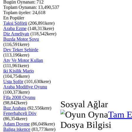
Bugün Oynanan: 712
Toplam Oynanan: 13,490,537
Toplam üyeler: 24,618
En Popüler
Taksi Şöförü
(206,891kere)
Araba Ezme
(148,313kere)
Diz Ameliyatı
(118,542kere)
Buzda Motor Şovu
(116,591kere)
Dev Teker Şehirde
(113,196kere)
Atv Ve Motor Kullan
(111,961kere)
iki Kisilik Mario
(104,754kere)
Usta Şoför
(101,630kere)
Araba Modifiye Oyunu
(100,373kere)
Fifa 2008 Oyunu
Sosyal Ağlar
(98,842kere)
Buz Arabası
(92,556kere)
Tam E
Fenerbahçeli Döv
(86,354kere)
Dosya Bilgisi
Adam Dovme
(86,049kere)
Baliga iskence
(83,773kere)