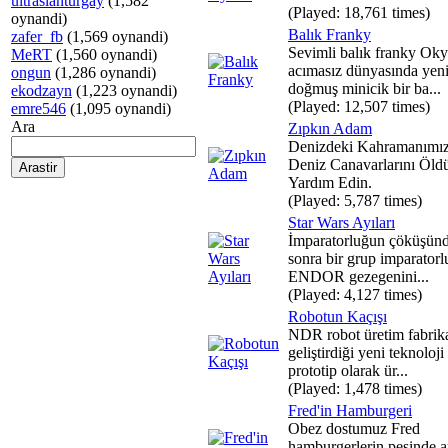
ultraslanturgay
(1,582
(Played: 18,761 times)
oynandi)
Balık Franky
zafer_fb
(1,569 oynandi)
Sevimli balık franky Ok
MeRT
(1,560 oynandi)
acımasız dünyasında yen
ongun
(1,286 oynandi)
doğmuş minicik bir ba...
ekodzayn
(1,223 oynandi)
(Played: 12,507 times)
emre546
(1,095 oynandi)
Ara
Zıpkın Adam
Denizdeki Kahramanımız
Deniz Canavarlarını Öld
Yardım Edin.
(Played: 5,787 times)
Star Wars Ayıları
İmparatorluğun çöküşün
sonra bir grup imparatorl
ENDOR gezegenini...
(Played: 4,127 times)
Robotun Kaçışı
NDR robot üretim fabrik
geliştirdiği yeni teknoloji 
prototip olarak ür...
(Played: 1,478 times)
Fred'in Hamburgeri
Obez dostumuz Fred
hamburgerlerin pesinde 