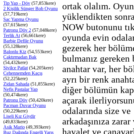
Tip Yap - Döv
(57,853kere)
ortak olalım. Oyun
2 Kişilik Sünger Bob Oyunu
(57,719kere)
yüklendikten son
Sac Yapma Oyunu
(57,615kere)
NOW butonunu tık
Patronu Döv 2
(57,048kere)
oyunda evin odalar
Terlik At
(56,661kere)
Barbie Defile Oyunu
gezerek her bölüm
(55,128kere)
Balonlu Kiz
(54,553kere)
bulmanız gereken 
Çaktırmadan Bak
(54,432kere)
anahtar var, her b
Sivilce Patlat
(54,205kere)
Cehennemden Kaçış
ayrı bir renk anaht
(52,225kere)
Zidan Sahada
(51,855kere)
diğer bölümün kap
Nefis Pastalar Yap
(50,474kere)
açarak ilerliyorsun
Patronu Döv
(50,420kere)
Pacman Duvar Oyunu
odalarında size ve
(50,229kere)
Liseli Kız Giydir
arkadaşınıza zarar
(49,833kere)
Asik Mario
(49,393kere)
hayalet ve canavar
Buz Dağında Engelli Yarış