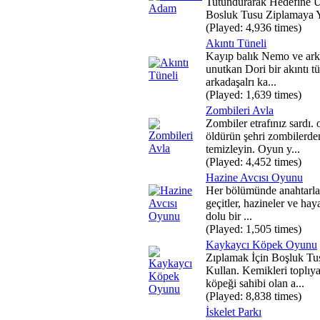
Tutundurarak Hedefine Ul
Bosluk Tusu Ziplamaya Y
(Played: 4,936 times)
Akıntı Tüneli
Kayıp balık Nemo ve ark
unutkan Dori bir akıntı t
arkadaşalrı ka...
(Played: 1,639 times)
Zombileri Avla
Zombiler etrafınız sardı. 
öldürün şehri zombilerde
temizleyin. Oyun y...
(Played: 4,452 times)
Hazine Avcısı Oyunu
Her bölümünde anahtarlar
geçitler, hazineler ve haya
dolu bir ...
(Played: 1,505 times)
Kaykaycı Köpek Oyunu
Zıplamak İçin Boşluk T
Kullan. Kemikleri toplıy
köpeği sahibi olan a...
(Played: 8,838 times)
İskelet Parkı