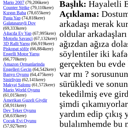
Başlık:
Hayaletli 
Mario 2007
(79,206kere)
Counter Strike
(79,110kere)
Açıklama:
Dostum
Kızgın Baba
(78,655kere)
Pasta Yap
(74,818kere)
arkadaşı merak ku
Galatasarayli Dov
(69,333kere)
oldular arkadaşları
Ağaçda Ev Yap
(67,995kere)
Motorlu Savasçi
(67,132kere)
ağızdan ağıza dola
3D Ralli Yarışı
(66,919kere)
Piskopat söför
(66,884kere)
söylentiler iki kaf
Engelli Motor Yarışı
(66,770kere)
gerçekten bu evde 
Amazon Ormanlarinda
Engelleri Gecin
(64,542kere)
var mı ? sorusunu
Banyo Oyunu
(64,475kere)
Sinirliyim
(62,141kere)
sürükledi ve sonu
Makyaj Salonu
(61,572kere)
Mario World Oyunu
tekedilmiş eve gird
(61,015kere)
Amerikan Guzeli Giydir
şimdi çıkamıyorlar
(58,911kere)
Dev Teker Oyunu
yardım edip çıkış 
(58,635kere)
Çocuk Evi Oyunu
bulalımhemde bu 
(57,927kere)