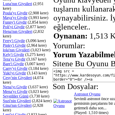
Oyunu klavyeden 
Luna'nın Giysileri
(2,951
tuşlarını kullanara
kere)
Poula'yı Giydir
(2,908 kere)
oynayabilirsiniz. İ
Maya'yı Giydir
(3,993 kere)
Funny'i Giydir
(2,854 kere)
eğlenceler..
Poli'yi Giydir
(2,877 kere)
Hena'nın Giysileri
(2,832
Oynanan:
1,513 K
kere)
Ferry'i Giydir
(3,096 kere)
Yorumlar:
Pinky'i Giydir
(2,964 kere)
lola'nın Giysileri
(3,023 kere)
Yorum Yazabilmek
Kely'i Giydir
(3,275 kere)
Tera'yı Giydir
(3,167 kere)
Sitene Bu Oyunu B
Bare'i Giydir
(3,007 kere)
Carry'yi Giydir
(3,184 kere)
Yuki'yi Giydir
(3,143 kere)
Cesy'nin Giysileri
(4,074
kere)
Son Dosyalar:
Nena'yı Giydir
(3,637 kere)
Mena'yı Giydir
(3,023 kere)
Astronot Oyunu
Sevgililer Günü
(3,730 kere)
Sevimli astronot önce uz
Suzi'nin Giysileri
(2,824 kere)
gemisinin parçalarını bir 
Gina'nın Giysileri
(2,928
getirmeli daha son...
kere)
(Played: 1,510 times)
Leni'yi Giydir
(2,923 kere)