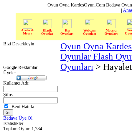
Oyun Oyna KardesOyun.Com Bedava Oyun 
|
Anas
Araba &
Sa
Klasik
Kız
Webcam
Macera
Motor
Oyun
Oyunlar
Oyunları
Oyunları
Oyunları
Bizi Destekleyin
Oyun Oyna Karde
Oyunlar Flash Oy
Oyunları
> Hayalet
Google Reklamları
Üyeler
Kullanıcı Adı:
Şifre:
Beni Hatırla
Bedava Üye Ol
Istatistikler
Toplam Oyun: 1,784