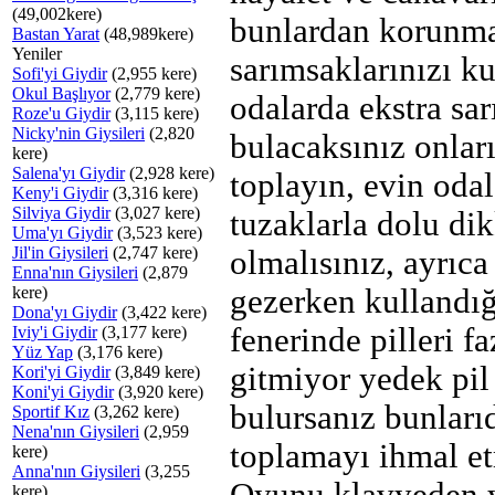
(49,002kere)
bunlardan korunma
Bastan Yarat
(48,989kere)
Yeniler
sarımsaklarınızı ku
Sofi'yi Giydir
(2,955 kere)
Okul Başlıyor
(2,779 kere)
odalarda ekstra sa
Roze'u Giydir
(3,115 kere)
Nicky'nin Giysileri
(2,820
bulacaksınız onlar
kere)
Salena'yı Giydir
(2,928 kere)
toplayın, evin odal
Keny'i Giydir
(3,316 kere)
Silviya Giydir
(3,027 kere)
tuzaklarla dolu dik
Uma'yı Giydir
(3,523 kere)
Jil'in Giysileri
(2,747 kere)
olmalısınız, ayrıca
Enna'nın Giysileri
(2,879
kere)
gezerken kullandığ
Dona'yı Giydir
(3,422 kere)
fenerinde pilleri f
Iviy'i Giydir
(3,177 kere)
Yüz Yap
(3,176 kere)
gitmiyor yedek pil
Kori'yi Giydir
(3,849 kere)
Koni'yi Giydir
(3,920 kere)
bulursanız bunları
Sportif Kız
(3,262 kere)
Nena'nın Giysileri
(2,959
toplamayı ihmal e
kere)
Anna'nın Giysileri
(3,255
kere)