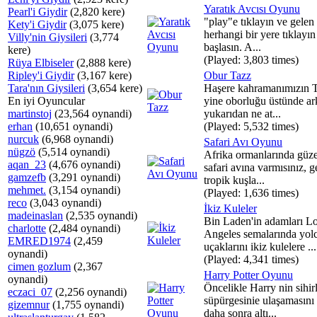
Yaratık Avcısı Oyunu
Pearl'i Giydir
(2,820 kere)
"play"e tıklayın ve gelen
Kety'i Giydir
(3,075 kere)
herhangi bir yere tıklayı
Villy'nin Giysileri
(3,774
başlasın. A...
kere)
(Played: 3,803 times)
Rüya Elbiseler
(2,888 kere)
Ripley'i Giydir
(3,167 kere)
Obur Tazz
Tara'nın Giysileri
(3,654 kere)
Haşere kahramanımızın 
En iyi Oyuncular
yine oborluğu üstünde ar
martinstoj
(23,564 oynandi)
yukarıdan ne at...
erhan
(10,651 oynandi)
(Played: 5,532 times)
nurcuk
(6,968 oynandi)
Safari Avı Oyunu
nügzö
(5,514 oynandi)
Afrika ormanlarında güze
aqan_23
(4,676 oynandi)
safari avına varmısınız, g
gamzefb
(3,291 oynandi)
tropik kuşla...
mehmet.
(3,154 oynandi)
(Played: 1,636 times)
reco
(3,043 oynandi)
İkiz Kuleler
madeinaslan
(2,535 oynandi)
Bin Laden'in adamları L
charlotte
(2,484 oynandi)
Angeles semalarında yol
EMRED1974
(2,459
uçaklarını ikiz kulelere ...
oynandi)
(Played: 4,341 times)
cimen gozlum
(2,367
Harry Potter Oyunu
oynandi)
Öncelikle Harry nin sihirl
eczaci_07
(2,256 oynandi)
süpürgesinie ulaşamasını
gizemnur
(1,755 oynandi)
daha sonra altı...