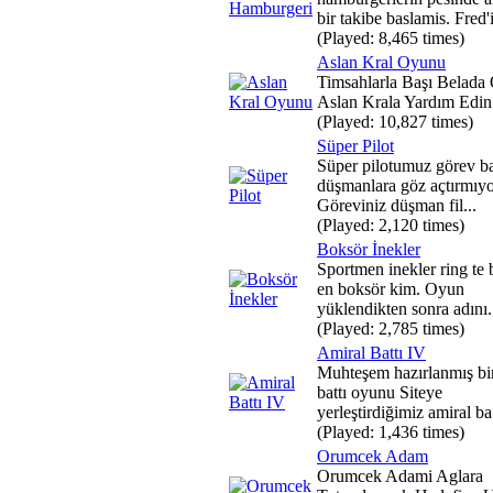
bir takibe baslamis. Fred'i
(Played: 8,465 times)
Aslan Kral Oyunu
Timsahlarla Başı Belada
Aslan Krala Yardım Edin
(Played: 10,827 times)
Süper Pilot
Süper pilotumuz görev b
düşmanlara göz açtırmıyo
Göreviniz düşman fil...
(Played: 2,120 times)
Boksör İnekler
Sportmen inekler ring te
en boksör kim. Oyun
yüklendikten sonra adını.
(Played: 2,785 times)
Amiral Battı IV
Muhteşem hazırlanmış bir
battı oyunu Siteye
yerleştirdiğimiz amiral ba.
(Played: 1,436 times)
Orumcek Adam
Orumcek Adami Aglara