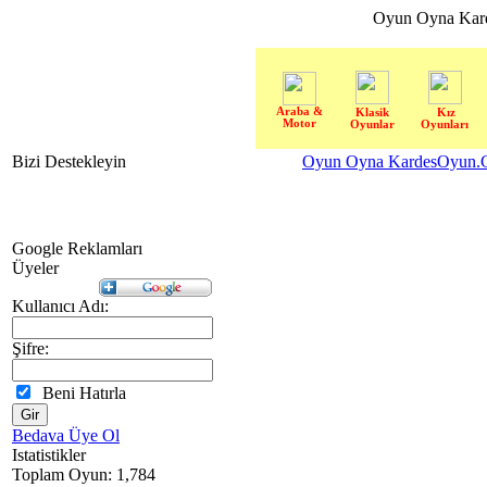
Oyun Oyna Kar
Araba &
Klasik
Kız
Motor
Oyunlar
Oyunları
Bizi Destekleyin
Oyun Oyna KardesOyun.C
Google Reklamları
Üyeler
Kullanıcı Adı:
Şifre:
Beni Hatırla
Bedava Üye Ol
Istatistikler
Toplam Oyun: 1,784