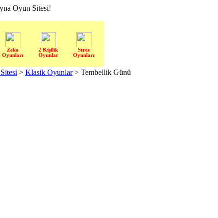
a Oyun Sitesi!
Zeka
2 Kişilik
Stres
Oyunları
Oyunlar
Oyunları
itesi
>
Klasik Oyunlar
> Tembellik Günü