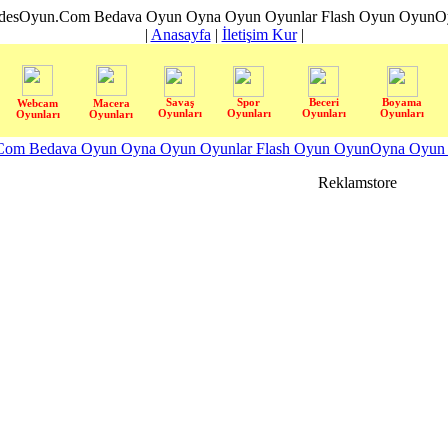
desOyun.Com Bedava Oyun Oyna Oyun Oyunlar Flash Oyun OyunOyn
|
Anasayfa
|
İletişim Kur
|
Savaş
Spor
Beceri
Boyama
Webcam
Macera
Oyunları
Oyunları
Oyunları
Oyunları
Oyunları
Oyunları
om Bedava Oyun Oyna Oyun Oyunlar Flash Oyun OyunOyna Oyun S
Reklamstore