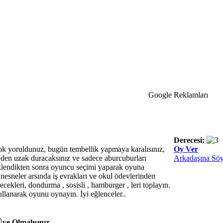
Google Reklamları
Derecesi:
k yoruldunuz, bugün tembellik yapmaya karalısınız,
Oy Ver
şeyden uzak duracaksınız ve sadece aburcuburları
Arkadaşına Söy
klendikten sonra oyuncu seçimi yaparak oyuna
nesneler arsında iş evrakları ve okul ödevlerinden
cekleri, dondurma , sosisli , hamburger , leri toplayın.
llanarak oyunu oynayın. İyi eğlenceler..
ye Olmalısınız.