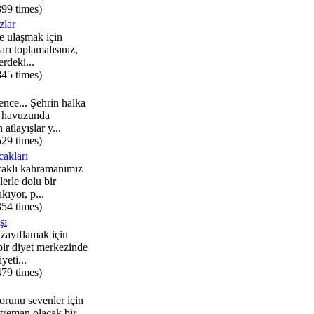
399 times)
zlar
ye ulaşmak için
ları toplamalısınız,
rdeki...
845 times)
ence... Şehrin halka
 havuzunda
atlayışlar y...
529 times)
akları
caklı kahramanımız
llerle dolu bir
kıyor, p...
354 times)
şı
zayıflamak için
 bir diyet merkezinde
yeti...
479 times)
runu sevenler için
ntreman olacak bir