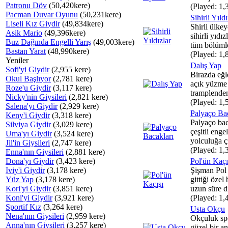
Patronu Döv
(50,420kere)
(Played: 1,
Pacman Duvar Oyunu
(50,231kere)
Sihirli Yıldı
Liseli Kız Giydir
(49,834kere)
Shirli ülke
Asik Mario
(49,396kere)
sihirli yıdız
Buz Dağında Engelli Yarış
(49,003kere)
tüm bölümle
Bastan Yarat
(48,990kere)
(Played: 1,
Yeniler
Dalış Yap
Sofi'yi Giydir
(2,955 kere)
Birazda eğl
Okul Başlıyor
(2,781 kere)
açık yüzme
Roze'u Giydir
(3,117 kere)
tramplenden 
Nicky'nin Giysileri
(2,821 kere)
(Played: 1,
Salena'yı Giydir
(2,929 kere)
Palyaço Bac
Keny'i Giydir
(3,318 kere)
Palyaço ba
Silviya Giydir
(3,029 kere)
çeşitli enge
Uma'yı Giydir
(3,524 kere)
yolculuğa çı
Jil'in Giysileri
(2,747 kere)
(Played: 1,
Enna'nın Giysileri
(2,881 kere)
Dona'yı Giydir
(3,423 kere)
Pol'ün Kaçı
Iviy'i Giydir
(3,178 kere)
Şişman Pol 
Yüz Yap
(3,178 kere)
gittiği özel
Kori'yi Giydir
(3,851 kere)
uzun süre di
Koni'yi Giydir
(3,921 kere)
(Played: 1,
Sportif Kız
(3,264 kere)
Usta Okçu
Nena'nın Giysileri
(2,959 kere)
Okçuluk spo
Anna'nın Giysileri
(3,257 kere)
güzel bir a