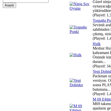
Güzel ninja
oynayacağı
yüklendikte
(Played: 1,
Tospağa Po
Sevimli ar
sahibinden 
çıkmış, sizi
(Played: 1,
Hulk
Meshur Hul
kahramani H
Önünde kim
duram...
(Played: 34
Yeni Dobiş
Packman oy
versiyon. 
sonra PL
butununa...
(Played: 1,
M 69 Eğiti
M69 takımın
ajanların ge