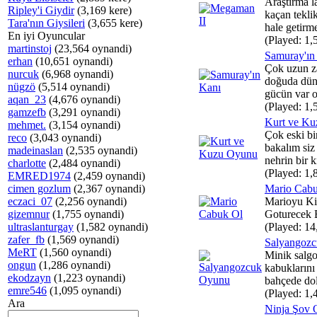
Araştırma l
Ripley'i Giydir
(3,169 kere)
kaçan teklik
Tara'nın Giysileri
(3,655 kere)
hale getirme
En iyi Oyuncular
(Played: 1,
martinstoj
(23,564 oynandi)
Samuray'ın
erhan
(10,651 oynandi)
Çok uzun z
nurcuk
(6,968 oynandi)
doğuda dün
nügzö
(5,514 oynandi)
gücün var o
aqan_23
(4,676 oynandi)
(Played: 1,
gamzefb
(3,291 oynandi)
Kurt ve K
mehmet.
(3,154 oynandi)
Çok eski bi
reco
(3,043 oynandi)
bakalım siz
madeinaslan
(2,535 oynandi)
nehrin bir kı
charlotte
(2,484 oynandi)
(Played: 1,
EMRED1974
(2,459 oynandi)
cimen gozlum
(2,367 oynandi)
Mario Cab
eczaci_07
(2,256 oynandi)
Marioyu Ki
gizemnur
(1,755 oynandi)
Goturecek 
ultraslanturgay
(1,582 oynandi)
(Played: 14
zafer_fb
(1,569 oynandi)
Salyangoz
MeRT
(1,560 oynandi)
Minik salg
ongun
(1,286 oynandi)
kabuklarını
ekodzayn
(1,223 oynandi)
bahçede dol
emre546
(1,095 oynandi)
(Played: 1,
Ara
Ninja Şov