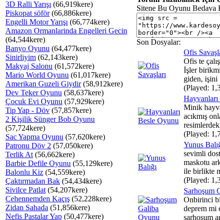
3D Ralli Yarışı
(66,919kere)
Sitene Bu Oyunu Bedava 
Piskopat söför
(66,886kere)
Engelli Motor Yarışı
(66,774kere)
Amazon Ormanlarinda Engelleri Gecin
(64,544kere)
Son Dosyalar:
Banyo Oyunu
(64,477kere)
Ofis Savaşl
Sinirliyim
(62,143kere)
Ofis te çalı
Makyaj Salonu
(61,572kere)
İşler birikm
Mario World Oyunu
(61,017kere)
giden, işini 
Amerikan Guzeli Giydir
(58,912kere)
(Played: 1,
Dev Teker Oyunu
(58,637kere)
Hayvanları
Çocuk Evi Oyunu
(57,929kere)
Minik hayva
Tip Yap - Döv
(57,857kere)
acıkmış onl
2 Kişilik Sünger Bob Oyunu
resimlerdeki
(57,724kere)
(Played: 1,
Sac Yapma Oyunu
(57,620kere)
Yunus Balı
Patronu Döv 2
(57,050kere)
sevimli do
Terlik At
(56,662kere)
maskotu ark
Barbie Defile Oyunu
(55,129kere)
ile birlikte
Balonlu Kiz
(54,559kere)
(Played: 1,
Çaktırmadan Bak
(54,434kere)
Sivilce Patlat
(54,207kere)
Sarhoşum 
Cehennemden Kaçış
(52,228kere)
Onbirinci bi
Zidan Sahada
(51,856kere)
deprem mi 
Nefis Pastalar Yap
(50,477kere)
sarhoşum an