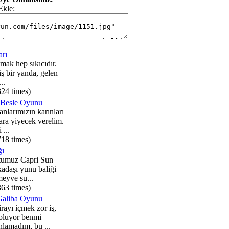
Ekle:
arı
şmak hep sıkıcıdır.
iş bir yanda, gelen
...
324 times)
 Besle Oyunu
nlarımızın karınları
ara yiyecek verelim.
 ...
718 times)
ğı
stumuz Capri Sun
adaşı yunu baliği
 meyve su...
363 times)
Galiba Oyunu
rayı içmek zor iş,
oluyor benmi
lamadım, bu ...