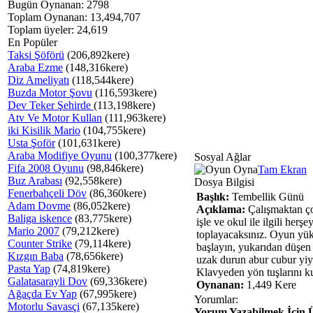
Bugün Oynanan: 2798
Toplam Oynanan: 13,494,707
Toplam üyeler: 24,619
En Popüler
Taksi Şöförü
(206,892kere)
Araba Ezme
(148,316kere)
Diz Ameliyatı
(118,544kere)
Buzda Motor Şovu
(116,593kere)
Dev Teker Şehirde
(113,198kere)
Atv Ve Motor Kullan
(111,963kere)
iki Kisilik Mario
(104,755kere)
Usta Şoför
(101,631kere)
Araba Modifiye Oyunu
(100,377kere)
Sosyal Ağlar
Fifa 2008 Oyunu
(98,846kere)
Tam Ekran
Buz Arabası
(92,558kere)
Dosya Bilgisi
Fenerbahçeli Döv
(86,360kere)
Başlık:
Tembellik Günü
Adam Dovme
(86,052kere)
Açıklama:
Çalışmaktan ço
Baliga iskence
(83,775kere)
işle ve okul ile ilgili her
Mario 2007
(79,212kere)
toplayacaksınız. Oyun yü
Counter Strike
(79,114kere)
başlayın, yukarıdan düşen 
Kızgın Baba
(78,656kere)
uzak durun abur cubur yiye
Pasta Yap
(74,819kere)
Klavyeden yön tuşlarını ku
Galatasarayli Dov
(69,336kere)
Oynanan:
1,449 Kere
Ağaçda Ev Yap
(67,995kere)
Yorumlar:
Motorlu Savasçi
(67,135kere)
Yorum Yazabilmek İçin Ü