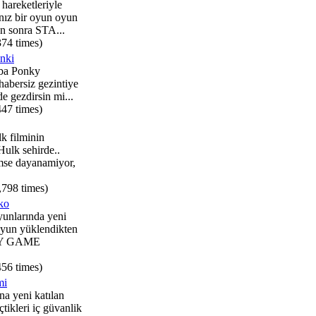
 hareketleriyle
nız bir oyun oyun
n sonra STA...
374 times)
nki
aba Ponky
habersiz gezintiye
de gezdirsin mi...
447 times)
k filminin
ulk sehirde..
se dayanamiyor,
,798 times)
ko
unlarında yeni
Oyun yüklendikten
AY GAME
456 times)
mi
a yeni katılan
çtikleri iç güvanlik