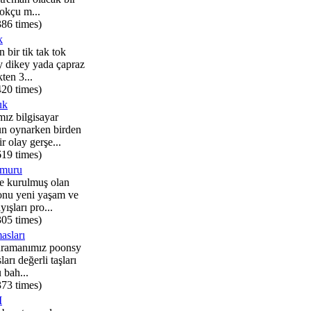
okçu m...
386 times)
k
n bir tik tak tok
y dikey yada çapraz
ten 3...
420 times)
uk
ız bilgisayar
un oynarken birden
r olay gerşe...
619 times)
ğmuru
e kurulmuş olan
onu yeni yaşam ve
ışları pro...
305 times)
asları
hramanımız poonsy
ları değerli taşları
 bah...
373 times)
I