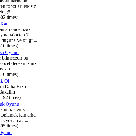
aboratuarından
eli robotları etkisiz
le gö...
502 times)
 Kanı
aman önce uzak
yayı yöneten 7
lduğuna ve bu gü...
510 times)
uzu Oyunu
r bilmecedir bu
 çözebilecekmisiniz.
yısın...
810 times)
uk Ol
m Daha Hizli
Bakalim
,192 times)
cuk Oyunu
ozumuz deniz
 toplamak için arka
aşıyor ama a...
405 times)
 Oyunu