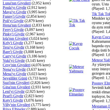
Luna'nın Giysileri
(2,952 kere)
oyun. Usta 
Poula'yı Giydir
(2,912 kere)
(Played: 1,
Maya'yı Giydir
(3,995 kere)
Tik Tak To
Funny'i Giydir
(2,854 kere)
Minikler içi
Poli'yi Giydir
(2,879 kere)
oyunu yata
Hena'nın Giysileri
(2,833 kere)
da aynı renk
Ferry'i Giydir
(3,097 kere)
(Played: 1,
Pinky'i Giydir
(2,967 kere)
Kayıp Çoc
lola'nın Giysileri
(3,024 kere)
Kahramanım
Kely'i Giydir
(3,277 kere)
başında oy
Tera'yı Giydir
(3,168 kere)
doğa üstü bi
Bare'i Giydir
(3,008 kere)
(Played: 1,
Carry'yi Giydir
(3,186 kere)
Meteor Ya
Yuki'yi Giydir
(3,145 kere)
Ay yüzeyin
Cesy'nin Giysileri
(4,076 kere)
uzay istasy
Nena'yı Giydir
(3,637 kere)
gezegen aray
Mena'yı Giydir
(3,023 kere)
(Played: 1,
Sevgililer Günü
(3,733 kere)
Suzi'nin Giysileri
(2,826 kere)
Poonsy Elm
Gina'nın Giysileri
(2,931 kere)
Sevimli ka
Leni'yi Giydir
(2,925 kere)
renkli elmas
Pearl'i Giydir
(2,823 kere)
topluyor, bu
Kety'i Giydir
(3,076 kere)
(Played: 1,
Villy'nin Giysileri
(3,775 kere)
Megaman I
Rüya Elbiseler
(2,889 kere)