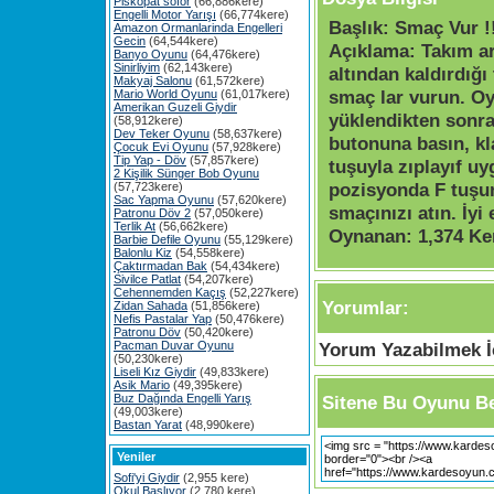
Piskopat söför
(66,886kere)
Engelli Motor Yarışı
(66,774kere)
Başlık:
Smaç Vur !
Amazon Ormanlarinda Engelleri
Gecin
(64,544kere)
Açıklama:
Takım ar
Banyo Oyunu
(64,476kere)
Sinirliyim
(62,143kere)
altından kaldırdığ
Makyaj Salonu
(61,572kere)
smaç lar vurun. O
Mario World Oyunu
(61,017kere)
Amerikan Guzeli Giydir
yüklendikten sonr
(58,912kere)
Dev Teker Oyunu
(58,637kere)
butonuna basın, k
Çocuk Evi Oyunu
(57,928kere)
Tip Yap - Döv
(57,857kere)
tuşuyla zıplayıf u
2 Kişilik Sünger Bob Oyunu
pozisyonda F tuşu
(57,723kere)
Sac Yapma Oyunu
(57,620kere)
smaçınızı atın. İyi 
Patronu Döv 2
(57,050kere)
Terlik At
(56,662kere)
Oynanan:
1,374 Ke
Barbie Defile Oyunu
(55,129kere)
Balonlu Kiz
(54,558kere)
Çaktırmadan Bak
(54,434kere)
Sivilce Patlat
(54,207kere)
Cehennemden Kaçış
(52,227kere)
Yorumlar:
Zidan Sahada
(51,856kere)
Nefis Pastalar Yap
(50,476kere)
Patronu Döv
(50,420kere)
Pacman Duvar Oyunu
Yorum Yazabilmek İç
(50,230kere)
Liseli Kız Giydir
(49,833kere)
Asik Mario
(49,395kere)
Buz Dağında Engelli Yarış
Sitene Bu Oyunu Be
(49,003kere)
Bastan Yarat
(48,990kere)
Yeniler
Sofi'yi Giydir
(2,955 kere)
Okul Başlıyor
(2,780 kere)