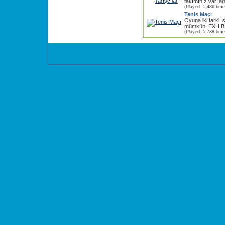
takımınız var. ar
(Played: 1,486 time
Tenis Maçı
Oyuna iki farklı
mümkün. EXHIBIT
(Played: 5,788 time