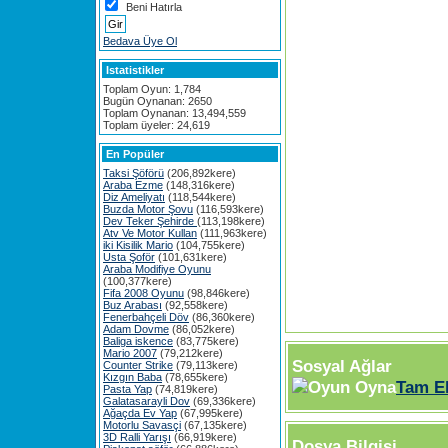
Beni Hatırla
Bedava Üye Ol
Istatistikler
Toplam Oyun: 1,784
Bugün Oynanan: 2650
Toplam Oynanan: 13,494,559
Toplam üyeler: 24,619
En Popüler
Taksi Şöförü
(206,892kere)
Araba Ezme
(148,316kere)
Diz Ameliyatı
(118,544kere)
Buzda Motor Şovu
(116,593kere)
Dev Teker Şehirde
(113,198kere)
Atv Ve Motor Kullan
(111,963kere)
iki Kisilik Mario
(104,755kere)
Usta Şoför
(101,631kere)
Araba Modifiye Oyunu
(100,377kere)
Fifa 2008 Oyunu
(98,846kere)
Buz Arabası
(92,558kere)
Fenerbahçeli Döv
(86,360kere)
Adam Dovme
(86,052kere)
Baliga iskence
(83,775kere)
Mario 2007
(79,212kere)
Sosyal Ağlar
Counter Strike
(79,113kere)
Kızgın Baba
(78,655kere)
Tam E
Pasta Yap
(74,819kere)
Galatasarayli Dov
(69,336kere)
Ağaçda Ev Yap
(67,995kere)
Motorlu Savasçi
(67,135kere)
3D Ralli Yarışı
(66,919kere)
Dosya Bilgisi