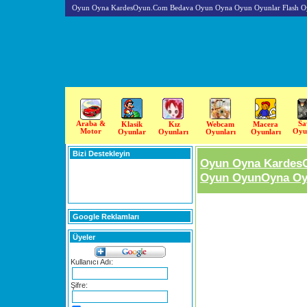
Oyun Oyna KardesOyun.Com Bedava Oyun Oyna Oyun Oyunlar Flash O
Araba &
Sa
Klasik
Kız
Webcam
Macera
Motor
Oyu
Oyunlar
Oyunları
Oyunları
Oyunları
Bizi Destekleyin
Oyun Oyna Kardes
Oyun OyunOyna Oyu
Google Reklamları
Üyeler
Kullanıcı Adı:
Şifre: