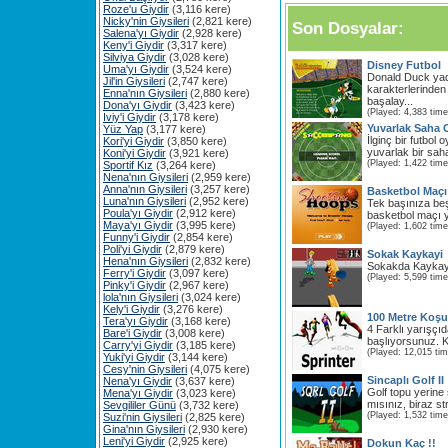
Roze'u Giydir
(3,116 kere)
Nicky'nin Giysileri
(2,821 kere)
Son Dosyalar:
Salena'yı Giydir
(2,928 kere)
Keny'i Giydir
(3,317 kere)
Silviya Giydir
(3,028 kere)
Disney Futbol
Uma'yı Giydir
(3,524 kere)
Donald Duck ya
Jil'in Giysileri
(2,747 kere)
karakterlerinden
Enna'nın Giysileri
(2,880 kere)
başalay...
Dona'yı Giydir
(3,423 kere)
(Played: 4,383 time
Iviy'i Giydir
(3,178 kere)
Yuvarlak Saha
Yüz Yap
(3,177 kere)
İlginç bir futbol
Kori'yi Giydir
(3,850 kere)
yuvarlak bir saha 
Koni'yi Giydir
(3,921 kere)
(Played: 1,422 time
Sportif Kız
(3,264 kere)
Nena'nın Giysileri
(2,959 kere)
Anna'nın Giysileri
(3,257 kere)
Basketbol Maçı
Luna'nın Giysileri
(2,952 kere)
Tek başınıza beş 
Poula'yı Giydir
(2,912 kere)
basketbol maçı ya
Maya'yı Giydir
(3,995 kere)
(Played: 1,602 time
Funny'i Giydir
(2,854 kere)
Poli'yi Giydir
(2,879 kere)
Sokak Kaykayi
Hena'nın Giysileri
(2,832 kere)
Sokakda Kaykay
Ferry'i Giydir
(3,097 kere)
(Played: 5,599 time
Pinky'i Giydir
(2,967 kere)
lola'nın Giysileri
(3,024 kere)
Kely'i Giydir
(3,276 kere)
100 Metre Koş
Tera'yı Giydir
(3,168 kere)
4 Farklı yarışçı
Bare'i Giydir
(3,008 kere)
başlıyorsunuz. K
Carry'yi Giydir
(3,185 kere)
(Played: 12,015 ti
Yuki'yi Giydir
(3,144 kere)
Cesy'nin Giysileri
(4,075 kere)
Sincaplı Golf II
Nena'yı Giydir
(3,637 kere)
Golf topu yerine
Mena'yı Giydir
(3,023 kere)
mısınız, biraz st
Sevgililer Günü
(3,732 kere)
(Played: 1,532 time
Suzi'nin Giysileri
(2,825 kere)
Gina'nın Giysileri
(2,930 kere)
Leni'yi Giydir
(2,925 kere)
Dokun Kaç !!