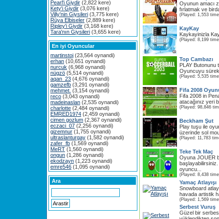
Pearl'i Giydir
(2,822 kere)
Oyunun amacı zı
Kety'i Giydir
(3,076 kere)
fırlatmak ve bir
Villy'nin Giysileri
(3,775 kere)
(Played: 1,553 time
Rüya Elbiseler
(2,889 kere)
Ripley'i Giydir
(3,168 kere)
KayKay
Tara'nın Giysileri
(3,655 kere)
Kaykayinizla Kay
(Played: 8,199 time
En iyi Oyuncular
martinstoj
(23,564 oynandi)
Top Cambazı
erhan
(10,651 oynandi)
PLAY Butonunu t
nurcuk
(6,968 oynandi)
Oyuncuyu sürekli
nügzö
(5,514 oynandi)
(Played: 5,535 time
aqan_23
(4,676 oynandi)
gamzefb
(3,291 oynandi)
Fifa 2008 Oyun
mehmet.
(3,154 oynandi)
Fifa 2008 in Pena
reco
(3,043 oynandi)
atacağınız yeri be
madeinaslan
(2,535 oynandi)
(Played: 98,846 ti
charlotte
(2,484 oynandi)
EMRED1974
(2,459 oynandi)
cimen gozlum
(2,367 oynandi)
Beckham Şut
eczaci_07
(2,256 oynandi)
Play tuşu ile oy
gizemnur
(1,755 oynandi)
üzerinde sol mous
ultraslanturgay
(1,582 oynandi)
(Played: 11,783 tim
zafer_fb
(1,569 oynandi)
MeRT
(1,560 oynandi)
Teke Tek Maç
ongun
(1,286 oynandi)
Oyuna JOUER b
ekodzayn
(1,223 oynandi)
başlayabilirsiniz. 
emre546
(1,095 oynandi)
oyuncu...
(Played: 8,438 time
Ara
Yamaç Atlayışı
Snowboard atlayı
havada artistik h
(Played: 1,569 time
Serbest Vuruş
Güzel bir serbe
yüklendikten s