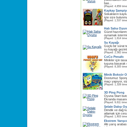
bas...
(Played: 4,859 time
Kaykay Şampi
Sokakların kayk
işte size bulunmaz
(Played: 1,537 time
Halı Saha Oyu
Güzel hazırlanmı
oynamak istermis
(Played: 1,614 time
Su Kayağı
Güçlü bir sürat t
su kayağı gezinti
(Played: 2,562 time
CoCo Penaltı
Minikler için tasa
tuşuna basarak o
(Played: 8,305 time
Minik Boksör 
Dostumuz Spong
maçı yapıyor, siz
(Played: 1,328 time
3D Ping Pong
Oyuna Start buto
Ekranda masanın
(Played: 9,611 time
Şelale Dalışı O
Dimdik ve dağ k
atlamak için cesa
(Played: 1,403 time
Ekstrem Yarışcı
Altı yarış arabas