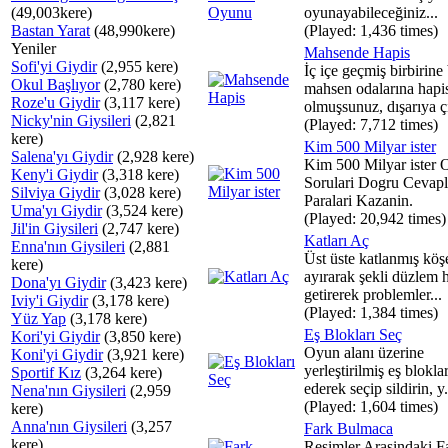
(49,003kere)
oyunayabileceğiniz...
Bastan Yarat
(48,990kere)
(Played: 1,436 times)
Yeniler
Mahsende Hapis
Sofi'yi Giydir
(2,955 kere)
İç içe geçmiş birbirine 
Okul Başlıyor
(2,780 kere)
mahsen odalarına hapi
Roze'u Giydir
(3,117 kere)
olmuşsunuz, dışarıya çı
Nicky'nin Giysileri
(2,821
(Played: 7,712 times)
kere)
Kim 500 Milyar ister
Salena'yı Giydir
(2,928 kere)
Kim 500 Milyar ister 
Keny'i Giydir
(3,318 kere)
Sorulari Dogru Cevapl
Silviya Giydir
(3,028 kere)
Paralari Kazanin.
Uma'yı Giydir
(3,524 kere)
(Played: 20,942 times)
Jil'in Giysileri
(2,747 kere)
Katları Aç
Enna'nın Giysileri
(2,881
Üst üste katlanmış köşe
kere)
ayırarak şekli düzlem 
Dona'yı Giydir
(3,423 kere)
getirerek problemler...
Iviy'i Giydir
(3,178 kere)
(Played: 1,384 times)
Yüz Yap
(3,178 kere)
Eş Blokları Seç
Kori'yi Giydir
(3,850 kere)
Oyun alanı üzerine
Koni'yi Giydir
(3,921 kere)
yerleştirilmiş eş bloklar
Sportif Kız
(3,264 kere)
ederek seçip sildirin, y.
Nena'nın Giysileri
(2,959
(Played: 1,604 times)
kere)
Anna'nın Giysileri
(3,257
Fark Bulmaca
kere)
Resimler Arasindaki Fa