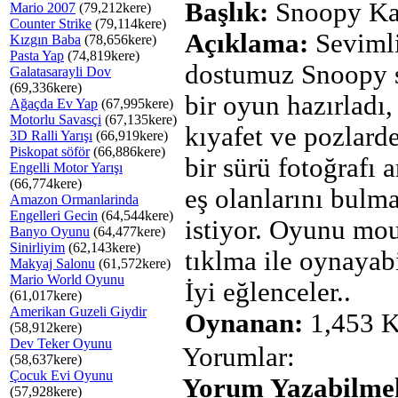
Başlık:
Snoopy Kar
Mario 2007
(79,212kere)
Counter Strike
(79,114kere)
Açıklama:
Seviml
Kızgın Baba
(78,656kere)
Pasta Yap
(74,819kere)
dostumuz Snoopy si
Galatasarayli Dov
(69,336kere)
bir oyun hazırladı, 
Ağaçda Ev Yap
(67,995kere)
Motorlu Savasçi
(67,135kere)
kıyafet ve pozlard
3D Ralli Yarışı
(66,919kere)
Piskopat söför
(66,886kere)
bir sürü fotoğrafı 
Engelli Motor Yarışı
(66,774kere)
eş olanlarını bulm
Amazon Ormanlarinda
Engelleri Gecin
(64,544kere)
istiyor. Oyunu mou
Banyo Oyunu
(64,477kere)
Sinirliyim
(62,143kere)
tıklma ile oynayabi
Makyaj Salonu
(61,572kere)
Mario World Oyunu
İyi eğlenceler..
(61,017kere)
Amerikan Guzeli Giydir
Oynanan:
1,453 K
(58,912kere)
Dev Teker Oyunu
Yorumlar:
(58,637kere)
Çocuk Evi Oyunu
Yorum Yazabilmek
(57,928kere)