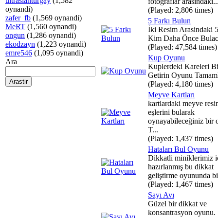
ultraslanturgay
(1,582
fotoğraflar arasındaki..
oynandi)
(Played: 2,806 times)
zafer_fb
(1,569 oynandi)
5 Farkı Bulun
MeRT
(1,560 oynandi)
İki Resim Arasindaki 5
ongun
(1,286 oynandi)
Kim Daha Önce Bula
ekodzayn
(1,223 oynandi)
(Played: 47,584 times)
emre546
(1,095 oynandi)
Kup Oyunu
Ara
Kuplerdeki Kareleri B
Getirin Oyunu Tamaml
(Played: 4,180 times)
Meyve Kartları
kartlardaki meyve resi
eşlerini bularak
oynayabileceğiniz bir 
T...
(Played: 1,437 times)
Hataları Bul Oyunu
Dikkatli miniklerimiz i
hazırlanmış bu dikkat
geliştirme oyununda bir
(Played: 1,467 times)
Sayı Avı
Güzel bir dikkat ve
konsantrasyon oyunu.