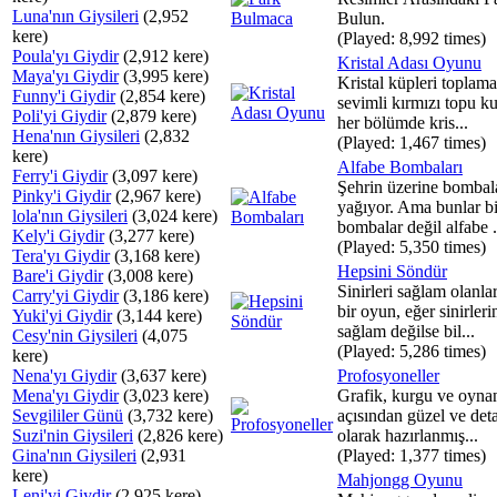
Luna'nın Giysileri
(2,952
Bulun.
kere)
(Played: 8,992 times)
Poula'yı Giydir
(2,912 kere)
Kristal Adası Oyunu
Maya'yı Giydir
(3,995 kere)
Kristal küpleri toplama
Funny'i Giydir
(2,854 kere)
sevimli kırmızı topu ku
Poli'yi Giydir
(2,879 kere)
her bölümde kris...
Hena'nın Giysileri
(2,832
(Played: 1,467 times)
kere)
Alfabe Bombaları
Ferry'i Giydir
(3,097 kere)
Şehrin üzerine bombal
Pinky'i Giydir
(2,967 kere)
yağıyor. Ama bunlar bi
lola'nın Giysileri
(3,024 kere)
bombalar değil alfabe .
Kely'i Giydir
(3,277 kere)
(Played: 5,350 times)
Tera'yı Giydir
(3,168 kere)
Hepsini Söndür
Bare'i Giydir
(3,008 kere)
Sinirleri sağlam olanla
Carry'yi Giydir
(3,186 kere)
bir oyun, eğer sinirleri
Yuki'yi Giydir
(3,144 kere)
sağlam değilse bil...
Cesy'nin Giysileri
(4,075
(Played: 5,286 times)
kere)
Nena'yı Giydir
(3,637 kere)
Profosyoneller
Mena'yı Giydir
(3,023 kere)
Grafik, kurgu ve oynan
Sevgililer Günü
(3,732 kere)
açısından güzel ve deta
Suzi'nin Giysileri
(2,826 kere)
olarak hazırlanmış...
Gina'nın Giysileri
(2,931
(Played: 1,377 times)
kere)
Mahjongg Oyunu
Leni'yi Giydir
(2,925 kere)