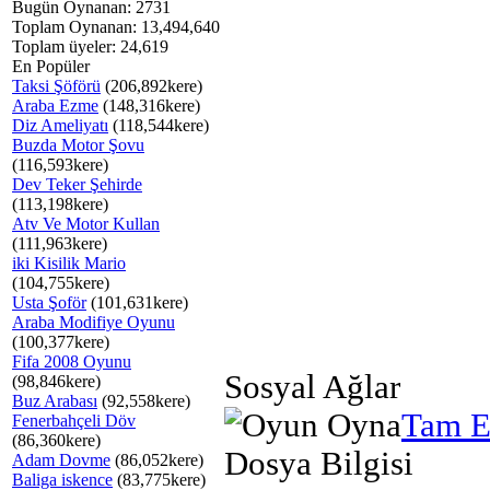
Bugün Oynanan: 2731
Toplam Oynanan: 13,494,640
Toplam üyeler: 24,619
En Popüler
Taksi Şöförü
(206,892kere)
Araba Ezme
(148,316kere)
Diz Ameliyatı
(118,544kere)
Buzda Motor Şovu
(116,593kere)
Dev Teker Şehirde
(113,198kere)
Atv Ve Motor Kullan
(111,963kere)
iki Kisilik Mario
(104,755kere)
Usta Şoför
(101,631kere)
Araba Modifiye Oyunu
(100,377kere)
Fifa 2008 Oyunu
Sosyal Ağlar
(98,846kere)
Buz Arabası
(92,558kere)
Tam E
Fenerbahçeli Döv
(86,360kere)
Dosya Bilgisi
Adam Dovme
(86,052kere)
Baliga iskence
(83,775kere)