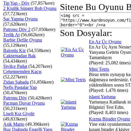
Tip Yap - Döv
(57,857kere)
Sitene Bu Oyunu B
2 Kişilik Sünger Bob Oyunu
(57,723kere)
Sac Yapma Oyunu
(57,620kere)
Patronu Döv 2
(57,050kere)
Son Dosyalar:
Terlik At
(56,662kere)
Barbie Defile Oyunu
En Az Üç Oyunu
(55,129kere)
En Az Üç Aynı Nesne
Balonlu Kiz
(54,558kere)
Yanyana Getirin Oyun
Çaktırmadan Bak
Tamamlayın
(54,434kere)
(Played: 25,082 times)
Sivilce Patlat
(54,207kere)
Mini Tetris
Cehennemden Kaçış
Biraz tetris oynayıp ka
(52,227kere)
dağıtmaya nedersiniz.
Zidan Sahada
(51,856kere)
yüklendikten sonra ST
Nefis Pastalar Yap
(Played: 1,476 times)
(50,476kere)
islami Yarisma
Patronu Döv
(50,420kere)
Yarismaya Katilarak is
Pacman Duvar Oyunu
Bilginizi Test Edin.
(50,231kere)
(Played: 8,403 times)
Liseli Kız Giydir
(49,833kere)
Kızma Birader Oyunu
Asik Mario
(49,396kere)
Yine eski oyunlarımızd
Buz Dağında Engelli Yarış
kızam birader 4 kişiye