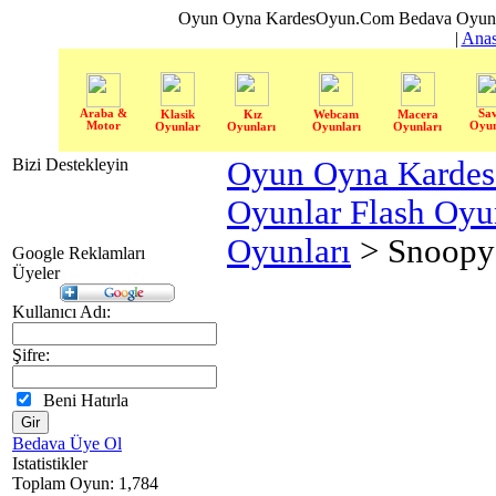
Oyun Oyna KardesOyun.Com Bedava Oyun 
|
Anas
Araba &
Sa
Klasik
Kız
Webcam
Macera
Motor
Oyun
Oyunlar
Oyunları
Oyunları
Oyunları
Bizi Destekleyin
Oyun Oyna Karde
Oyunlar Flash Oy
Oyunları
> Snoopy 
Google Reklamları
Üyeler
Kullanıcı Adı:
Şifre:
Beni Hatırla
Bedava Üye Ol
Istatistikler
Toplam Oyun: 1,784