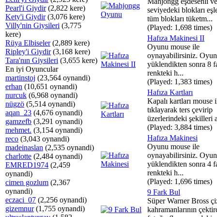
Mahjongg eşdesenli ve
Pearl'i Giydir
(2,822 kere)
seviyedeki blokları eşle
Kety'i Giydir
(3,076 kere)
tüm blokları tüketm...
Villy'nin Giysileri
(3,775
(Played: 1,698 times)
kere)
Hafıza Makinesi II
Rüya Elbiseler
(2,889 kere)
Oyunu mouse ile
Ripley'i Giydir
(3,168 kere)
oynayabilirsiniz. Oyun
Tara'nın Giysileri
(3,655 kere)
yüklendikten sonra 8 fa
En iyi Oyuncular
renkteki h...
martinstoj
(23,564 oynandi)
(Played: 1,383 times)
erhan
(10,651 oynandi)
Hafıza Kartları
nurcuk
(6,968 oynandi)
Kapalı kartları mouse i
nügzö
(5,514 oynandi)
tıklayarak ters çevirip
aqan_23
(4,676 oynandi)
üzerlerindeki şekilleri a
gamzefb
(3,291 oynandi)
(Played: 3,884 times)
mehmet.
(3,154 oynandi)
Hafıza Makinesi
reco
(3,043 oynandi)
Oyunu mouse ile
madeinaslan
(2,535 oynandi)
oynayabilirsiniz. Oyun
charlotte
(2,484 oynandi)
yüklendikten sonra 4 fa
EMRED1974
(2,459
renkteki h...
oynandi)
(Played: 1,696 times)
cimen gozlum
(2,367
oynandi)
9 Fark Bul
eczaci_07
(2,256 oynandi)
Süper Warner Bross çi
gizemnur
(1,755 oynandi)
kahramanlarının çektird