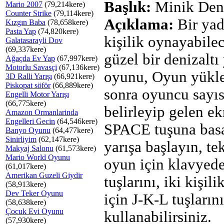
Başlık:
Minik Deni
Mario 2007
(79,214kere)
Counter Strike
(79,114kere)
Açıklama:
Bir yad
Kızgın Baba
(78,658kere)
Pasta Yap
(74,820kere)
kişilik oynayabile
Galatasarayli Dov
(69,337kere)
güzel bir denizaltı 
Ağaçda Ev Yap
(67,997kere)
Motorlu Savasçi
(67,136kere)
oyunu, Oyun yükl
3D Ralli Yarışı
(66,921kere)
Piskopat söför
(66,889kere)
sonra oyuncu sayıs
Engelli Motor Yarışı
(66,775kere)
belirleyip gelen e
Amazon Ormanlarinda
Engelleri Gecin
(64,546kere)
SPACE tuşuna bas
Banyo Oyunu
(64,477kere)
Sinirliyim
(62,147kere)
yarışa başlayın, tek
Makyaj Salonu
(61,573kere)
Mario World Oyunu
oyun için klavyed
(61,017kere)
Amerikan Guzeli Giydir
tuşlarını, iki kişil
(58,913kere)
Dev Teker Oyunu
için J-K-L tuşlarını
(58,638kere)
Çocuk Evi Oyunu
kullanabilirsiniz.
(57,930kere)