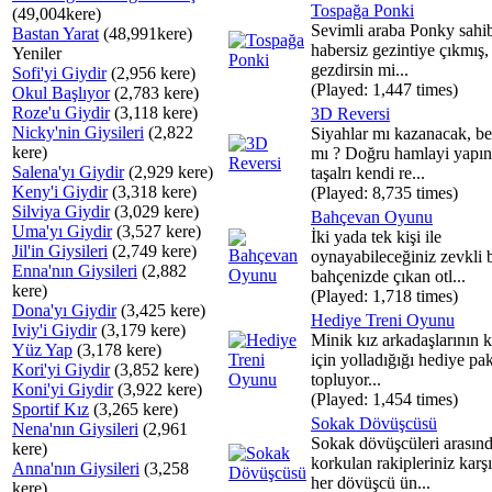
Tospağa Ponki
(49,004kere)
Sevimli araba Ponky sahi
Bastan Yarat
(48,991kere)
habersiz gezintiye çıkmış,
Yeniler
gezdirsin mi...
Sofi'yi Giydir
(2,956 kere)
(Played: 1,447 times)
Okul Başlıyor
(2,783 kere)
Roze'u Giydir
(3,118 kere)
3D Reversi
Nicky'nin Giysileri
(2,822
Siyahlar mı kazanacak, be
kere)
mı ? Doğru hamlayi yapı
Salena'yı Giydir
(2,929 kere)
taşalrı kendi re...
Keny'i Giydir
(3,318 kere)
(Played: 8,735 times)
Silviya Giydir
(3,029 kere)
Bahçevan Oyunu
Uma'yı Giydir
(3,527 kere)
İki yada tek kişi ile
Jil'in Giysileri
(2,749 kere)
oynayabileceğiniz zevkli 
Enna'nın Giysileri
(2,882
bahçenizde çıkan otl...
kere)
(Played: 1,718 times)
Dona'yı Giydir
(3,425 kere)
Hediye Treni Oyunu
Iviy'i Giydir
(3,179 kere)
Minik kız arkadaşlarının k
Yüz Yap
(3,178 kere)
için yolladığığı hediye pak
Kori'yi Giydir
(3,852 kere)
topluyor...
Koni'yi Giydir
(3,922 kere)
(Played: 1,454 times)
Sportif Kız
(3,265 kere)
Sokak Dövüşcüsü
Nena'nın Giysileri
(2,961
Sokak dövüşcüleri arasın
kere)
korkulan rakipleriniz karş
Anna'nın Giysileri
(3,258
her dövüşcü ün...
kere)