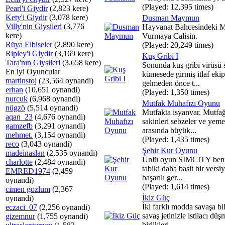
(Played: 12,395 times)
Pearl'i Giydir
(2,823 kere)
Kety'i Giydir
(3,078 kere)
Dusman Maymun
Villy'nin Giysileri
(3,776
Hayvanat Bahcesindeki
kere)
Vurmaya Calisin.
Rüya Elbiseler
(2,890 kere)
(Played: 20,249 times)
Ripley'i Giydir
(3,169 kere)
Kuş Gribi I
Tara'nın Giysileri
(3,658 kere)
Sonunda kuş gribi virüsü 
En iyi Oyuncular
kümesede girmiş itlaf ekip
martinstoj
(23,564 oynandi)
gelmeden önce t...
erhan
(10,651 oynandi)
(Played: 1,350 times)
nurcuk
(6,968 oynandi)
Mutfak Muhafızı Oyunu
nügzö
(5,514 oynandi)
Mutfakta isyanvar. Mutfağ
aqan_23
(4,676 oynandi)
sakinleri sebzeler ve yeme
gamzefb
(3,291 oynandi)
arasında büyük...
mehmet.
(3,154 oynandi)
(Played: 1,435 times)
reco
(3,043 oynandi)
Şehir Kur Oyunu
madeinaslan
(2,535 oynandi)
Ünlü oyun SIMCITY benz
charlotte
(2,484 oynandi)
tabiki daha basit bir vers
EMRED1974
(2,459
başarılı ger...
oynandi)
(Played: 1,614 times)
cimen gozlum
(2,367
İkiz Güç
oynandi)
İki farklı modda savaşa bi
eczaci_07
(2,256 oynandi)
savaş jetinizle istilacı dü
gizemnur
(1,755 oynandi)
birlikleri...