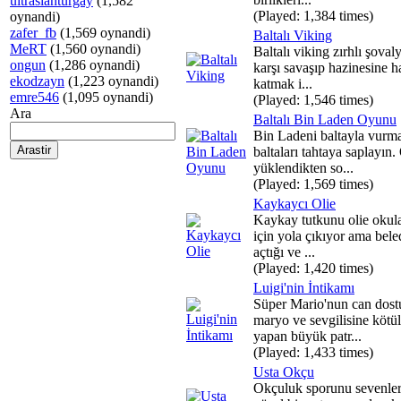
ultraslanturgay
(1,582
(Played: 1,384 times)
oynandi)
zafer_fb
(1,569 oynandi)
Baltalı Viking
MeRT
(1,560 oynandi)
Baltalı viking zırhlı şoval
ongun
(1,286 oynandi)
karşı savaşıp hazinesine h
ekodzayn
(1,223 oynandi)
katmak i...
emre546
(1,095 oynandi)
(Played: 1,546 times)
Ara
Baltalı Bin Laden Oyunu
Bin Ladeni baltayla vurm
baltaları tahtaya saplayın
yüklendikten so...
(Played: 1,569 times)
Kaykaycı Olie
Kaykay tutkunu olie okul
için yola çıkıyor ama bele
açtığı ve ...
(Played: 1,420 times)
Luigi'nin İntikamı
Süper Mario'nun can dost
maryo ve sevgilisine kötü
yapan büyük patr...
(Played: 1,433 times)
Usta Okçu
Okçuluk sporunu sevenler