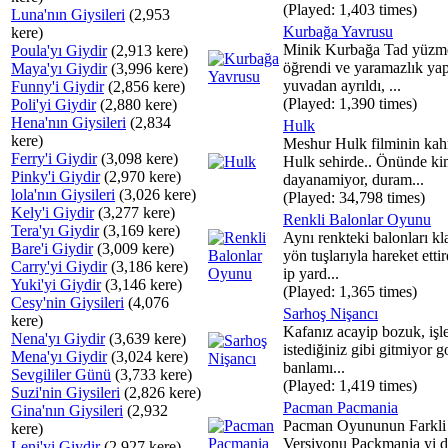
(Played: 1,403 times)
Luna'nın Giysileri
(2,953
Kurbağa Yavrusu
kere)
Minik Kurbağa Tad yüzme
Poula'yı Giydir
(2,913 kere)
öğrendi ve yaramazlık ya
Maya'yı Giydir
(3,996 kere)
yuvadan ayrıldı, ...
Funny'i Giydir
(2,856 kere)
(Played: 1,390 times)
Poli'yi Giydir
(2,880 kere)
Hena'nın Giysileri
(2,834
Hulk
kere)
Meshur Hulk filminin ka
Ferry'i Giydir
(3,098 kere)
Hulk sehirde.. Önünde ki
Pinky'i Giydir
(2,970 kere)
dayanamiyor, duram...
lola'nın Giysileri
(3,026 kere)
(Played: 34,798 times)
Kely'i Giydir
(3,277 kere)
Renkli Balonlar Oyunu
Tera'yı Giydir
(3,169 kere)
Aynı renkteki balonları k
Bare'i Giydir
(3,009 kere)
yön tuşlarıyla hareket ettir
Carry'yi Giydir
(3,186 kere)
ip yard...
Yuki'yi Giydir
(3,146 kere)
(Played: 1,365 times)
Cesy'nin Giysileri
(4,076
Sarhoş Nişancı
kere)
Kafanız acayip bozuk, işle
Nena'yı Giydir
(3,639 kere)
istediğiniz gibi gitmiyor 
Mena'yı Giydir
(3,024 kere)
banlamı...
Sevgililer Günü
(3,733 kere)
(Played: 1,419 times)
Suzi'nin Giysileri
(2,826 kere)
Pacman Pacmania
Gina'nın Giysileri
(2,932
Pacman Oyununun Farkli
kere)
Versiyonu Packmania yi d
Leni'yi Giydir
(2,927 kere)