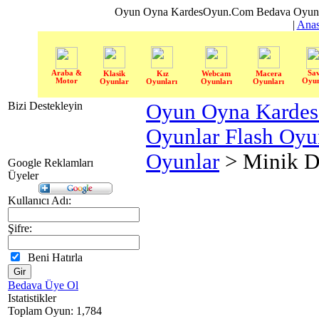
Oyun Oyna KardesOyun.Com Bedava Oyun 
|
Anas
Araba &
Sa
Klasik
Kız
Webcam
Macera
Motor
Oyun
Oyunlar
Oyunları
Oyunları
Oyunları
Bizi Destekleyin
Oyun Oyna Karde
Oyunlar Flash Oy
Oyunlar
> Minik De
Google Reklamları
Üyeler
Kullanıcı Adı:
Şifre:
Beni Hatırla
Bedava Üye Ol
Istatistikler
Toplam Oyun: 1,784