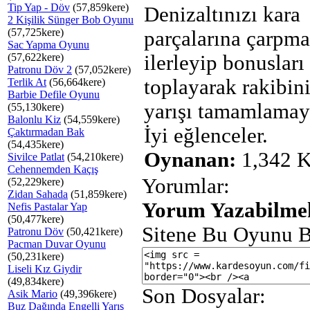
Tip Yap - Döv
(57,859kere)
Denizaltınızı kara
2 Kişilik Sünger Bob Oyunu
(57,725kere)
parçalarına çarpm
Sac Yapma Oyunu
(57,622kere)
ilerleyip bonusları
Patronu Döv 2
(57,052kere)
toplayarak rakibin
Terlik At
(56,664kere)
Barbie Defile Oyunu
yarışı tamamlamaya
(55,130kere)
Balonlu Kiz
(54,559kere)
İyi eğlenceler.
Çaktırmadan Bak
(54,435kere)
Oynanan:
1,342 K
Sivilce Patlat
(54,210kere)
Cehennemden Kaçış
Yorumlar:
(52,229kere)
Zidan Sahada
(51,859kere)
Yorum Yazabilmek
Nefis Pastalar Yap
(50,477kere)
Sitene Bu Oyunu B
Patronu Döv
(50,421kere)
Pacman Duvar Oyunu
(50,231kere)
Liseli Kız Giydir
(49,834kere)
Son Dosyalar:
Asik Mario
(49,396kere)
Buz Dağında Engelli Yarış