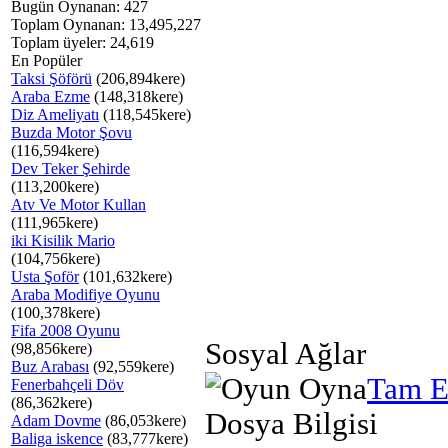
Bugün Oynanan: 427
Toplam Oynanan: 13,495,227
Toplam üyeler: 24,619
En Popüler
Taksi Şöförü
(206,894kere)
Araba Ezme
(148,318kere)
Diz Ameliyatı
(118,545kere)
Buzda Motor Şovu
(116,594kere)
Dev Teker Şehirde
(113,200kere)
Atv Ve Motor Kullan
(111,965kere)
iki Kisilik Mario
(104,756kere)
Usta Şoför
(101,632kere)
Araba Modifiye Oyunu
(100,378kere)
Fifa 2008 Oyunu
Sosyal Ağlar
(98,856kere)
Buz Arabası
(92,559kere)
Tam E
Fenerbahçeli Döv
(86,362kere)
Dosya Bilgisi
Adam Dovme
(86,053kere)
Baliga iskence
(83,777kere)