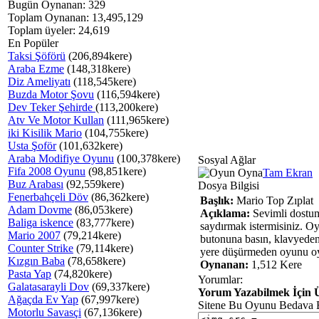
Bugün Oynanan: 329
Toplam Oynanan: 13,495,129
Toplam üyeler: 24,619
En Popüler
Taksi Şöförü
(206,894kere)
Araba Ezme
(148,318kere)
Diz Ameliyatı
(118,545kere)
Buzda Motor Şovu
(116,594kere)
Dev Teker Şehirde
(113,200kere)
Atv Ve Motor Kullan
(111,965kere)
iki Kisilik Mario
(104,755kere)
Usta Şoför
(101,632kere)
Araba Modifiye Oyunu
(100,378kere)
Sosyal Ağlar
Fifa 2008 Oyunu
(98,851kere)
Tam Ekran
Buz Arabası
(92,559kere)
Dosya Bilgisi
Fenerbahçeli Döv
(86,362kere)
Başlık:
Mario Top Zıplat
Adam Dovme
(86,053kere)
Açıklama:
Sevimli dostum
Baliga iskence
(83,777kere)
saydırmak istermisiniz
Mario 2007
(79,214kere)
butonuna basın, klavyeden 
Counter Strike
(79,114kere)
yere düşürmeden oyunu oyn
Kızgın Baba
(78,658kere)
Oynanan:
1,512 Kere
Pasta Yap
(74,820kere)
Yorumlar:
Galatasarayli Dov
(69,337kere)
Yorum Yazabilmek İçin Ü
Ağaçda Ev Yap
(67,997kere)
Sitene Bu Oyunu Bedava 
Motorlu Savasçi
(67,136kere)