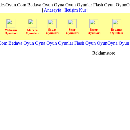
desOyun.Com Bedava Oyun Oyna Oyun Oyunlar Flash Oyun OyunOyn
|
Anasayfa
|
İletişim Kur
|
Savaş
Spor
Beceri
Boyama
Webcam
Macera
Oyunları
Oyunları
Oyunları
Oyunları
Oyunları
Oyunları
om Bedava Oyun Oyna Oyun Oyunlar Flash Oyun OyunOyna Oyun S
Reklamstore