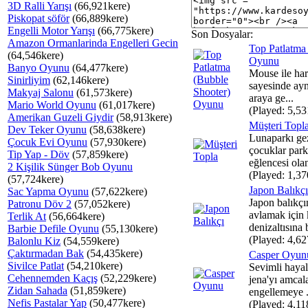
3D Ralli Yarışı
(66,921kere)
Piskopat söför
(66,889kere)
Engelli Motor Yarışı
(66,775kere)
Son Dosyalar:
Amazon Ormanlarinda Engelleri Gecin
Top Patlatma
(64,546kere)
Oyunu
Banyo Oyunu
(64,477kere)
Mouse ile hare
Sinirliyim
(62,146kere)
sayesinde aynı
Makyaj Salonu
(61,573kere)
araya ge...
Mario World Oyunu
(61,017kere)
(Played: 5,53
Amerikan Guzeli Giydir
(58,913kere)
Müşteri Topl
Dev Teker Oyunu
(58,638kere)
Lunaparkı ge
Çocuk Evi Oyunu
(57,930kere)
çocuklar park
Tip Yap - Döv
(57,859kere)
eğlencesi olan
2 Kişilik Sünger Bob Oyunu
(Played: 1,37
(57,724kere)
Japon Balıkçı
Sac Yapma Oyunu
(57,622kere)
Japon balıkçı
Patronu Döv 2
(57,052kere)
avlamak için 
Terlik At
(56,664kere)
denizaltısına 
Barbie Defile Oyunu
(55,130kere)
(Played: 4,62
Balonlu Kiz
(54,559kere)
Çaktırmadan Bak
(54,435kere)
Casper Oyun
Sivilce Patlat
(54,210kere)
Sevimli hayal
Cehennemden Kaçış
(52,229kere)
jena'yı amcal
Zidan Sahada
(51,859kere)
engellemeye .
Nefis Pastalar Yap
(50,477kere)
(Played: 4,11