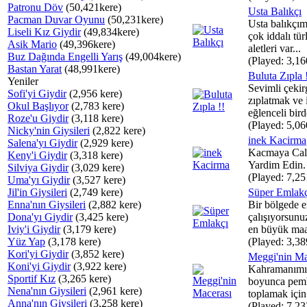
Patronu Döv
(50,421kere)
Usta Balıkçı
Pacman Duvar Oyunu
(50,231kere)
Usta balıkçım
Liseli Kız Giydir
(49,834kere)
çok iddalı tü
Asik Mario
(49,396kere)
aletleri var...
Buz Dağında Engelli Yarış
(49,004kere)
(Played: 3,16
Bastan Yarat
(48,991kere)
Buluta Zıpla 
Yeniler
Sevimli çekir
Sofi'yi Giydir
(2,956 kere)
zıplatmak ve 
Okul Başlıyor
(2,783 kere)
eğlenceli bird
Roze'u Giydir
(3,118 kere)
(Played: 5,06
Nicky'nin Giysileri
(2,822 kere)
inek Kacirma
Salena'yı Giydir
(2,929 kere)
Kacmaya Cali
Keny'i Giydir
(3,318 kere)
Yardim Edin.
Silviya Giydir
(3,029 kere)
(Played: 7,25
Uma'yı Giydir
(3,527 kere)
Jil'in Giysileri
(2,749 kere)
Süper Emlakç
Enna'nın Giysileri
(2,882 kere)
Bir bölgede e
Dona'yı Giydir
(3,425 kere)
çalışıyorsunu
Iviy'i Giydir
(3,179 kere)
en büyük maal
Yüz Yap
(3,178 kere)
(Played: 3,38
Kori'yi Giydir
(3,852 kere)
Meggi'nin Ma
Koni'yi Giydir
(3,922 kere)
Kahramanımı
Sportif Kız
(3,265 kere)
boyunca pemb
Nena'nın Giysileri
(2,961 kere)
toplamak için 
Anna'nın Giysileri
(3,258 kere)
(Played: 7,23