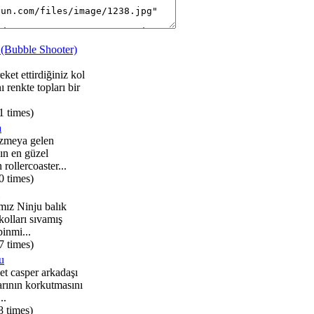
 (Bubble Shooter)
ket ettirdiğiniz kol
 renkte topları bir
1 times)
a
zmeya gelen
ın en güzel
 rollercoaster...
0 times)
mız Ninju balık
kolları sıvamış
binmi...
7 times)
u
et casper arkadaşı
arının korkutmasını
..
8 times)