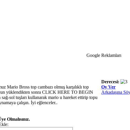
Google Reklamları
Derecesi:
uz Mario Bross top cambazı olmuş karşılıklı top
Oy Ver
. Oyun yüklendikten sonra CLICK HERE TO BEGIN
Arkadaşına Söy
sağ-sol tuşları kullanarak mario u hareket ettirip topu
amaya çalışın. İyi eğlenceler..
ye Olmalısınız.
Ekle: