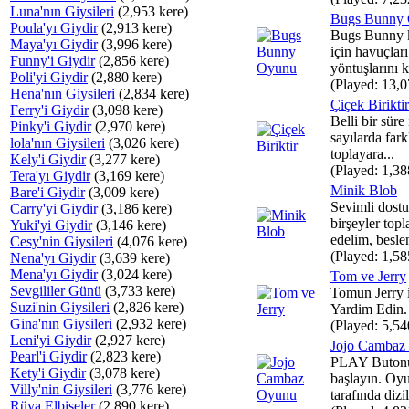
Luna'nın Giysileri
(2,953 kere)
Bugs Bunny
Poula'yı Giydir
(2,913 kere)
Bugs Bunny 
Maya'yı Giydir
(3,996 kere)
için havuçlar
Funny'i Giydir
(2,856 kere)
yöntuşlarını k
Poli'yi Giydir
(2,880 kere)
(Played: 13,0
Hena'nın Giysileri
(2,834 kere)
Çiçek Biriktir
Ferry'i Giydir
(3,098 kere)
Belli bir süre
Pinky'i Giydir
(2,970 kere)
sayılarda fark
lola'nın Giysileri
(3,026 kere)
toplayara...
Kely'i Giydir
(3,277 kere)
(Played: 1,38
Tera'yı Giydir
(3,169 kere)
Minik Blob
Bare'i Giydir
(3,009 kere)
Sevimli dost
Carry'yi Giydir
(3,186 kere)
birşeyler top
Yuki'yi Giydir
(3,146 kere)
edelim, beslen
Cesy'nin Giysileri
(4,076 kere)
(Played: 1,58
Nena'yı Giydir
(3,639 kere)
Mena'yı Giydir
(3,024 kere)
Tom ve Jerry
Sevgililer Günü
(3,733 kere)
Tomun Jerry 
Suzi'nin Giysileri
(2,826 kere)
Yardim Edin.
Gina'nın Giysileri
(2,932 kere)
(Played: 5,54
Leni'yi Giydir
(2,927 kere)
Jojo Cambaz
Pearl'i Giydir
(2,823 kere)
PLAY Butonu
Kety'i Giydir
(3,078 kere)
başlayın. Oyu
Villy'nin Giysileri
(3,776 kere)
tarafında dizi
Rüya Elbiseler
(2,890 kere)