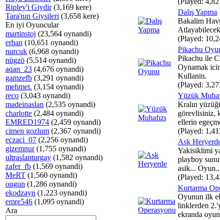
(Played: 4,82
Ripley'i Giydir
(3,169 kere)
Dalış Yapma
Tara'nın Giysileri
(3,658 kere)
Bakalim Havu
En iyi Oyuncular
Atlayabilecek
martinstoj
(23,564 oynandi)
(Played: 10,2
erhan
(10,651 oynandi)
Pikachu Oyu
nurcuk
(6,968 oynandi)
Pikachu ile C
nügzö
(5,514 oynandi)
Oynamak ici
aqan_23
(4,676 oynandi)
Kullanin.
gamzefb
(3,291 oynandi)
(Played: 3,27
mehmet.
(3,154 oynandi)
reco
(3,043 oynandi)
Yüzük Muhaf
madeinaslan
(2,535 oynandi)
Kralın yüzüğ
charlotte
(2,484 oynandi)
görevlisiniz, 
EMRED1974
(2,459 oynandi)
ellerin egeçme
cimen gozlum
(2,367 oynandi)
(Played: 1,41
eczaci_07
(2,256 oynandi)
Ask Heryerd
gizemnur
(1,755 oynandi)
Yakisiklimi ya
ultraslanturgay
(1,582 oynandi)
playboy sunuz
zafer_fb
(1,569 oynandi)
asik... Oyun..
MeRT
(1,560 oynandi)
(Played: 13,4
ongun
(1,286 oynandi)
Kurtarma Op
ekodzayn
(1,223 oynandi)
Oyunun ilk e
emre546
(1,095 oynandi)
linklerden 2.'
Ara
ekranda oyunu