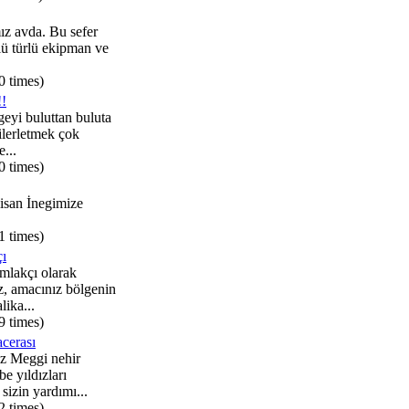
ız avda. Bu sefer
rlü türlü ekipman ve
0 times)
!!
geyi buluttan buluta
ilerletmek çok
e...
0 times)
san İnegimize
1 times)
ı
mlakçı olarak
z, amacınız bölgenin
ika...
9 times)
cerası
z Meggi nehir
e yıldızları
sizin yardımı...
2 times)