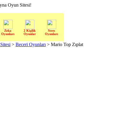
a Oyun Sitesi!
Zeka
2 Kişilik
Stres
Oyunları
Oyunlar
Oyunları
itesi
>
Beceri Oyunları
> Mario Top Zıplat