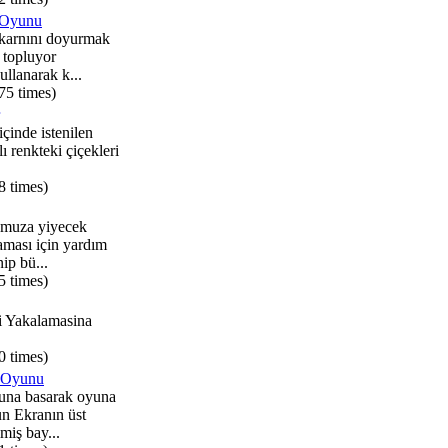
 Oyunu
karnını doyurmak
ı topluyor
ullanarak k...
75 times)
 içinde istenilen
lı renkteki çiçekleri
8 times)
umuza yiyecek
laması için yardım
ip bü...
5 times)
i Yakalamasina
0 times)
 Oyunu
na basarak oyuna
n Ekranın üst
lmiş bay...