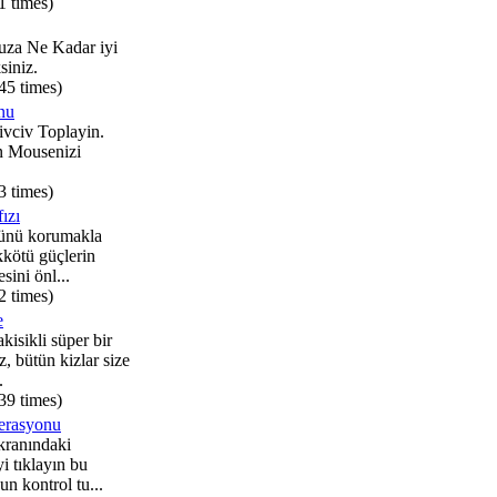
1 times)
za Ne Kadar iyi
siniz.
45 times)
nu
ivciv Toplayin.
n Mousenizi
3 times)
ızı
ünü korumakla
kkötü güçlerin
sini önl...
2 times)
e
kisikli süper bir
, bütün kizlar size
.
39 times)
erasyonu
kranındaki
yi tıklayın bu
n kontrol tu...