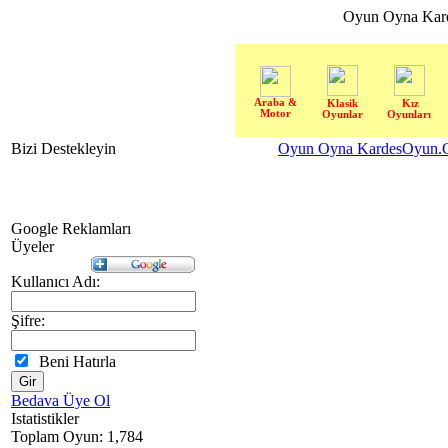
Oyun Oyna Kar
Araba &
Klasik
Kız
Motor
Oyunlar
Oyunları
Bizi Destekleyin
Oyun Oyna KardesOyun.C
Google Reklamları
Üyeler
Kullanıcı Adı:
Şifre:
Beni Hatırla
Bedava Üye Ol
Istatistikler
Toplam Oyun: 1,784