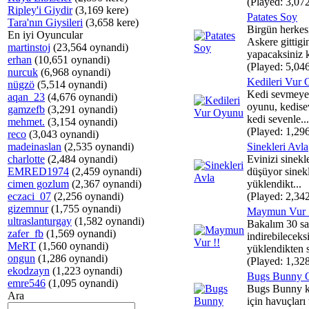
(Played: 3,072
Ripley'i Giydir
(3,169 kere)
Patates Soy
Tara'nın Giysileri
(3,658 kere)
Birgün herkesi
En iyi Oyuncular
Askere gittigi
martinstoj
(23,564 oynandi)
yapacaksiniz k
erhan
(10,651 oynandi)
(Played: 5,046
nurcuk
(6,968 oynandi)
Kedileri Vur
nügzö
(5,514 oynandi)
Kedi sevmeyenl
aqan_23
(4,676 oynandi)
oyunu, kedis
gamzefb
(3,291 oynandi)
kedi sevenle...
mehmet.
(3,154 oynandi)
(Played: 1,296
reco
(3,043 oynandi)
madeinaslan
(2,535 oynandi)
Sinekleri Avla
charlotte
(2,484 oynandi)
Evinizi sinekle
EMRED1974
(2,459 oynandi)
düşüyor sinek
cimen gozlum
(2,367 oynandi)
yüklendikt...
eczaci_07
(2,256 oynandi)
(Played: 2,342
gizemnur
(1,755 oynandi)
Maymun Vur 
ultraslanturgay
(1,582 oynandi)
Bakalım 30 s
zafer_fb
(1,569 oynandi)
indirebileceks
MeRT
(1,560 oynandi)
yüklendikten 
ongun
(1,286 oynandi)
(Played: 1,328
ekodzayn
(1,223 oynandi)
Bugs Bunny 
emre546
(1,095 oynandi)
Bugs Bunny k
Ara
için havuçları