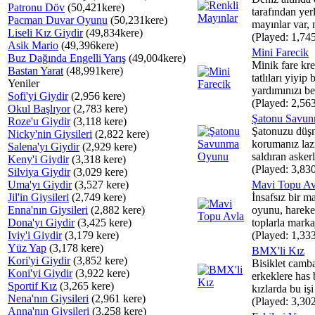
Patronu Döv
(50,421kere)
tarafından yerl
Pacman Duvar Oyunu
(50,231kere)
mayınlar var, 
Liseli Kız Giydir
(49,834kere)
(Played: 1,745
Asik Mario
(49,396kere)
Mini Farecik
Buz Dağında Engelli Yarış
(49,004kere)
Minik fare kre
Bastan Yarat
(48,991kere)
tatlıları yiyip
Yeniler
yardımınızı be.
Sofi'yi Giydir
(2,956 kere)
(Played: 2,563
Okul Başlıyor
(2,783 kere)
Şatonu Savu
Roze'u Giydir
(3,118 kere)
Şatonuzu düşm
Nicky'nin Giysileri
(2,822 kere)
korumanız laz
Salena'yı Giydir
(2,929 kere)
saldıran askerl
Keny'i Giydir
(3,318 kere)
(Played: 3,830
Silviya Giydir
(3,029 kere)
Uma'yı Giydir
(3,527 kere)
Mavi Topu Av
Jil'in Giysileri
(2,749 kere)
İnsafsız bir m
Enna'nın Giysileri
(2,882 kere)
oyunu, hareke
Dona'yı Giydir
(3,425 kere)
toplarla markaj
Iviy'i Giydir
(3,179 kere)
(Played: 1,333
Yüz Yap
(3,178 kere)
BMX'li Kız
Kori'yi Giydir
(3,852 kere)
Bisiklet camba
Koni'yi Giydir
(3,922 kere)
erkeklere has b
Sportif Kız
(3,265 kere)
kızlarda bu işi 
Nena'nın Giysileri
(2,961 kere)
(Played: 3,302
Anna'nın Giysileri
(3,258 kere)