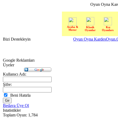
Oyun Oyna Kar
Araba &
Klasik
Kız
Motor
Oyunlar
Oyunları
Bizi Destekleyin
Oyun Oyna KardesOyun.C
Google Reklamları
Üyeler
Kullanıcı Adı:
Şifre:
Beni Hatırla
Bedava Üye Ol
Istatistikler
Toplam Oyun: 1,784