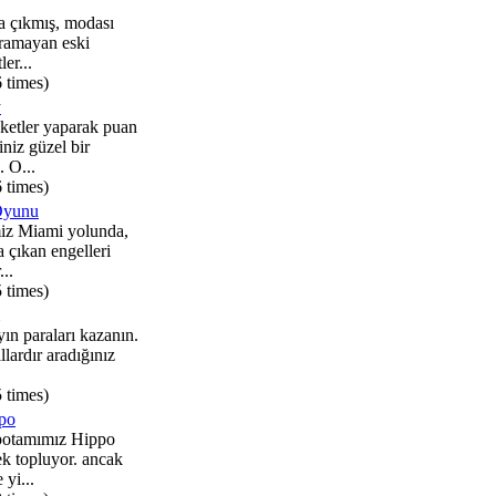
ya çıkmış, modası
aramayan eski
ler...
 times)
y
eketler yaparak puan
niz güzel bir
 O...
 times)
Oyunu
iz Miami yolunda,
a çıkan engelleri
..
 times)
yın paraları kazanın.
lardır aradığınız
 times)
ppo
potamımız Hippo
ek topluyor. ancak
 yi...