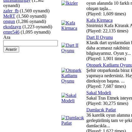
ultraslanturgay
(1,582
oyun alanında 10 farklı 
oynandi)
oluşan taşla...
zafer_fb
(1,569 oynandi)
(Played: 1,609 times)
MeRT
(1,560 oynandi)
Kafa Kirmaca
ongun
(1,286 oynandi)
Sinirinizi Kafa Kirarak A
ekodzayn
(1,223 oynandi)
(Played: 22,135 times)
emre546
(1,095 oynandi)
Ara
Dart II Oyunu
Klasik dart uynlarından b
daha acımasız rakibiniz
bilgisayarınız. Oyun y...
(Played: 1,901 times)
Otopark Katliamı Oyun
Şehir otoparkında biraz 
yapmaya nedersiniz. Ha
direksiyon başına. ...
(Played: 7,687 times)
Sakal Modeli
Sakal Tras Etmek isteyen
(Played: 30,275 times)
Damlacık Patlat
36 karelik oyun alanına 
gerleştirilmiş tam ve şeki
damlacıkla...
(Played: 1,622 times)