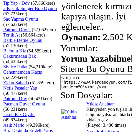
Tip Yap - Döv
(57,860kere)
yönlenerek kırmızı
2 Kişilik Sünger Bob Oyunu
(57,725kere)
kapıya ulaşın. İyi
Sac Yapma Oyunu
(57,622kere)
eğlenceler..
Patronu Döv 2
(57,052kere)
Oynanan:
2,502 K
Terlik At
(56,664kere)
Barbie Defile Oyunu
(55,130kere)
Yorumlar:
Balonlu Kiz
(54,559kere)
Çaktırmadan Bak
Yorum Yazabilmek
(54,435kere)
Sitene Bu Oyunu B
Sivilce Patlat
(54,210kere)
Cehennemden Kaçış
(52,229kere)
Zidan Sahada
(51,859kere)
Nefis Pastalar Yap
Son Dosyalar:
(50,477kere)
Patronu Döv
(50,421kere)
Pacman Duvar Oyunu
Yıldız Anahtar
(50,231kere)
Klavyeden yön tuşları il
Liseli Kız Giydir
ettiğiniz yılsız anahtarla
(49,834kere)
vidaları çev...
Asik Mario
(49,396kere)
(Played: 3,430 times)
Buz Dağında Engelli Yarış
Noel Baba Kızdır