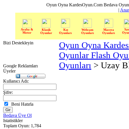
Oyun Oyna KardesOyun.Com Bedava Oyun 
|
Anas
Araba &
Sa
Klasik
Kız
Webcam
Macera
Motor
Oyun
Oyunlar
Oyunları
Oyunları
Oyunları
Bizi Destekleyin
Oyun Oyna Karde
Oyunlar Flash Oy
Oyunları
> Uzay Bl
Google Reklamları
Üyeler
Kullanıcı Adı:
Şifre:
Beni Hatırla
Bedava Üye Ol
Istatistikler
Toplam Oyun: 1,784