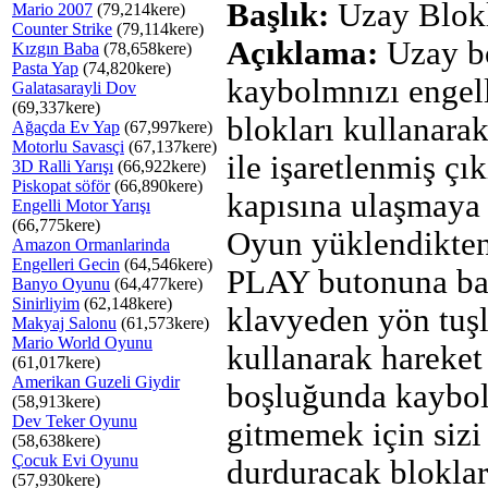
Başlık:
Uzay Blokl
Mario 2007
(79,214kere)
Counter Strike
(79,114kere)
Açıklama:
Uzay b
Kızgın Baba
(78,658kere)
Pasta Yap
(74,820kere)
kaybolmnızı engel
Galatasarayli Dov
(69,337kere)
blokları kullanarak
Ağaçda Ev Yap
(67,997kere)
Motorlu Savasçi
(67,137kere)
ile işaretlenmiş çık
3D Ralli Yarışı
(66,922kere)
Piskopat söför
(66,890kere)
kapısına ulaşmaya 
Engelli Motor Yarışı
(66,775kere)
Oyun yüklendikten
Amazon Ormanlarinda
Engelleri Gecin
(64,546kere)
PLAY butonuna ba
Banyo Oyunu
(64,477kere)
Sinirliyim
(62,148kere)
klavyeden yön tuşl
Makyaj Salonu
(61,573kere)
Mario World Oyunu
kullanarak hareket
(61,017kere)
Amerikan Guzeli Giydir
boşluğunda kaybo
(58,913kere)
Dev Teker Oyunu
gitmemek için sizi
(58,638kere)
Çocuk Evi Oyunu
durduracak blokla
(57,930kere)