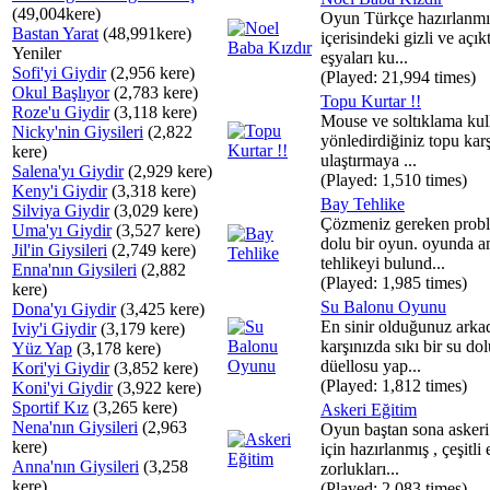
(49,004kere)
Oyun Türkçe hazırlanmış
Bastan Yarat
(48,991kere)
içerisindeki gizli ve açık
Yeniler
eşyaları ku...
Sofi'yi Giydir
(2,956 kere)
(Played: 21,994 times)
Okul Başlıyor
(2,783 kere)
Topu Kurtar !!
Roze'u Giydir
(3,118 kere)
Mouse ve soltıklama kul
Nicky'nin Giysileri
(2,822
yönledirdiğiniz topu karş
kere)
ulaştırmaya ...
Salena'yı Giydir
(2,929 kere)
(Played: 1,510 times)
Keny'i Giydir
(3,318 kere)
Bay Tehlike
Silviya Giydir
(3,029 kere)
Çözmeniz gereken probl
Uma'yı Giydir
(3,527 kere)
dolu bir oyun. oyunda 
Jil'in Giysileri
(2,749 kere)
tehlikeyi bulund...
Enna'nın Giysileri
(2,882
(Played: 1,985 times)
kere)
Su Balonu Oyunu
Dona'yı Giydir
(3,425 kere)
En sinir olduğunuz arka
Iviy'i Giydir
(3,179 kere)
karşınızda sıkı bir su do
Yüz Yap
(3,178 kere)
düellosu yap...
Kori'yi Giydir
(3,852 kere)
(Played: 1,812 times)
Koni'yi Giydir
(3,922 kere)
Sportif Kız
(3,265 kere)
Askeri Eğitim
Nena'nın Giysileri
(2,963
Oyun baştan sona askeri
kere)
için hazırlanmış , çeşitli
Anna'nın Giysileri
(3,258
zorlukları...
kere)
(Played: 2,083 times)