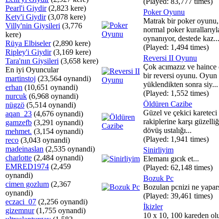
(Played: 83,777 times)
Pearl'i Giydir
(2,823 kere)
Poker Oyunu
Kety'i Giydir
(3,078 kere)
Matrak bir poker oyunu
Villy'nin Giysileri
(3,776
normal poker kurallarıyl
kere)
oynanıyor, destede kaz..
Rüya Elbiseler
(2,890 kere)
(Played: 1,494 times)
Ripley'i Giydir
(3,169 kere)
Reversi II Oyunu
Tara'nın Giysileri
(3,658 kere)
Çok acımazız ve haince
En iyi Oyuncular
bir reversi oyunu. Oyun
martinstoj
(23,564 oynandi)
yüklendikten sonra siy...
erhan
(10,651 oynandi)
(Played: 1,552 times)
nurcuk
(6,968 oynandi)
Öldüren Cazibe
nügzö
(5,514 oynandi)
Güzel ve çekici kareteci
aqan_23
(4,676 oynandi)
rakiplerine karşı güzelli
gamzefb
(3,291 oynandi)
dövüş ustalığı...
mehmet.
(3,154 oynandi)
(Played: 1,941 times)
reco
(3,043 oynandi)
madeinaslan
(2,535 oynandi)
Sinirliyim
charlotte
(2,484 oynandi)
Elemanı gıcık et...
EMRED1974
(2,459
(Played: 62,148 times)
oynandi)
Bozuk Pc
cimen gozlum
(2,367
Bozulan pcnizi ne yapars
oynandi)
(Played: 39,461 times)
eczaci_07
(2,256 oynandi)
İkizler
gizemnur
(1,755 oynandi)
10 x 10, 100 kareden olu