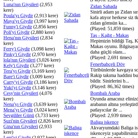
Luna'nın Giysileri
(2,953
Zidan Sahada
kere)
Sinirli adam şu Zidan sı
Poula'yı Giydir
(2,913 kere)
kafa atıyor herkese siz t
Maya'yı Giydir
(3,997 kere)
zidan gömsün ka...
Funny'i Giydir
(2,856 kere)
(Played: 51,859 times)
Poli'yi Giydir
(2,880 kere)
Taş - Kağıt - Makas
Hena'nın Giysileri
(2,834
Hepimizin bildiği Taş, K
kere)
Makas oyunu. Bilgisayar
Ferry'i Giydir
(3,098 kere)
daha güçlü olanı...
Pinky'i Giydir
(2,970 kere)
(Played: 2,691 times)
lola'nın Giysileri
(3,026 kere)
Fenerbahçeli Döv
Kely'i Giydir
(3,277 kere)
Türibünlerde kavgaya so
Tera'yı Giydir
(3,169 kere)
Rakip takıma haddini b
Bare'i Giydir
(3,009 kere)
bildir. Sinirlerini b...
Carry'yi Giydir
(3,186 kere)
(Played: 86,362 times)
Yuki'yi Giydir
(3,146 kere)
Cesy'nin Giysileri
(4,076
Bombalı Araba
kere)
Oyunda amacınız eliniz
Nena'yı Giydir
(3,639 kere)
arabanın altına yerleştird
Mena'yı Giydir
(3,024 kere)
patlayıcılar ile ...
Sevgililer Günü
(3,733 kere)
(Played: 2,939 times)
Suzi'nin Giysileri
(2,826 kere)
Baliga iskence
Gina'nın Giysileri
(2,933
Akvaryumdaki Baliga ist
kere)
iskenceyiz yapabilirsiniz
Leni'yi Giydir
(2,927 kere)