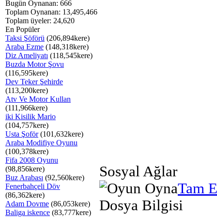
Bugün Oynanan: 666
Toplam Oynanan: 13,495,466
Toplam üyeler: 24,620
En Popüler
Taksi Şöförü
(206,894kere)
Araba Ezme
(148,318kere)
Diz Ameliyatı
(118,545kere)
Buzda Motor Şovu
(116,595kere)
Dev Teker Şehirde
(113,200kere)
Atv Ve Motor Kullan
(111,966kere)
iki Kisilik Mario
(104,757kere)
Usta Şoför
(101,632kere)
Araba Modifiye Oyunu
(100,378kere)
Fifa 2008 Oyunu
Sosyal Ağlar
(98,856kere)
Buz Arabası
(92,560kere)
Tam E
Fenerbahçeli Döv
(86,362kere)
Dosya Bilgisi
Adam Dovme
(86,053kere)
Baliga iskence
(83,777kere)