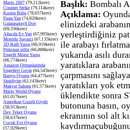
Başlık:
Bombalı A
Mario 2007
(79,212kere)
Counter Strike
(79,114kere)
Açıklama:
Oyunda
Kızgın Baba
(78,657kere)
Pasta Yap
(74,820kere)
elinizdeki arabanın
Galatasarayli Dov
(69,336kere)
yerleştirdiğiniz pat
Ağaçda Ev Yap
(67,995kere)
Motorlu Savasçi
(67,135kere)
ile arabayı fırlatm
3D Ralli Yarışı
(66,919kere)
Piskopat söför
(66,888kere)
yukarıda asılı dura
Engelli Motor Yarışı
(66,774kere)
yaratıklara arabanı
Amazon Ormanlarinda
Engelleri Gecin
(64,545kere)
çarpmasını sağlay
Banyo Oyunu
(64,477kere)
Sinirliyim
(62,143kere)
yaratıkları yok et
Makyaj Salonu
(61,573kere)
Mario World Oyunu
üklendikte sonra 
(61,017kere)
Amerikan Guzeli Giydir
butonuna basın, o
(58,913kere)
Dev Teker Oyunu
ekranının sol alt 
(58,637kere)
Çocuk Evi Oyunu
kaydırmaçubuğun
(57,929kere)