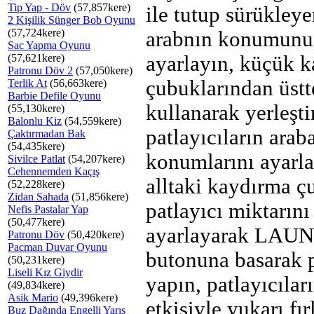
Tip Yap - Döv
(57,857kere)
ile tutup sürükleye
2 Kişilik Sünger Bob Oyunu
(57,724kere)
arabnın konumunu
Sac Yapma Oyunu
(57,621kere)
ayarlayın, küçük 
Patronu Döv 2
(57,050kere)
çubuklarından üstt
Terlik At
(56,663kere)
Barbie Defile Oyunu
kullanarak yerleşti
(55,130kere)
Balonlu Kiz
(54,559kere)
patlayıcıların arab
Çaktırmadan Bak
(54,435kere)
konumlarını ayarla
Sivilce Patlat
(54,207kere)
Cehennemden Kaçış
alltaki kaydırma ç
(52,228kere)
Zidan Sahada
(51,856kere)
patlayıcı miktarını
Nefis Pastalar Yap
(50,477kere)
ayarlayarak LAU
Patronu Döv
(50,420kere)
Pacman Duvar Oyunu
butonuna basarak 
(50,231kere)
Liseli Kız Giydir
yapın, patlayıcılar
(49,834kere)
Asik Mario
(49,396kere)
etkisiyle yukarı fı
Buz Dağında Engelli Yarış