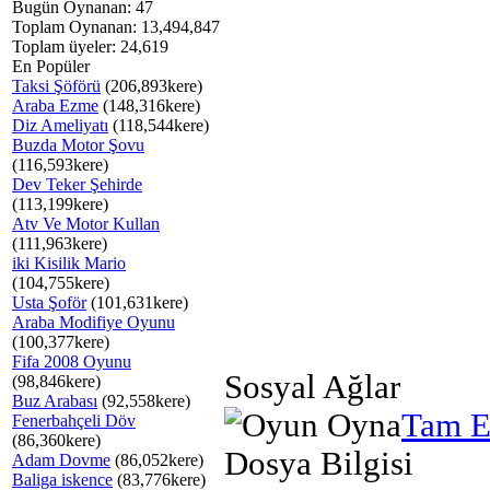
Bugün Oynanan: 47
Toplam Oynanan: 13,494,847
Toplam üyeler: 24,619
En Popüler
Taksi Şöförü
(206,893kere)
Araba Ezme
(148,316kere)
Diz Ameliyatı
(118,544kere)
Buzda Motor Şovu
(116,593kere)
Dev Teker Şehirde
(113,199kere)
Atv Ve Motor Kullan
(111,963kere)
iki Kisilik Mario
(104,755kere)
Usta Şoför
(101,631kere)
Araba Modifiye Oyunu
(100,377kere)
Fifa 2008 Oyunu
Sosyal Ağlar
(98,846kere)
Buz Arabası
(92,558kere)
Tam E
Fenerbahçeli Döv
(86,360kere)
Dosya Bilgisi
Adam Dovme
(86,052kere)
Baliga iskence
(83,776kere)