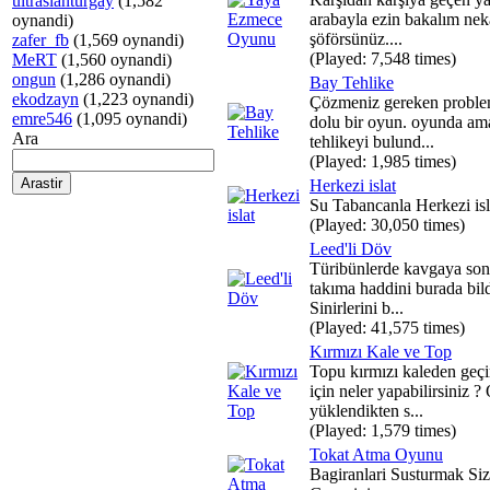
ultraslanturgay
(1,582
arabayla ezin bakalım nek
oynandi)
şöförsünüz....
zafer_fb
(1,569 oynandi)
(Played: 7,548 times)
MeRT
(1,560 oynandi)
ongun
(1,286 oynandi)
Bay Tehlike
ekodzayn
(1,223 oynandi)
Çözmeniz gereken proble
emre546
(1,095 oynandi)
dolu bir oyun. oyunda am
Ara
tehlikeyi bulund...
(Played: 1,985 times)
Herkezi islat
Su Tabancanla Herkezi isl
(Played: 30,050 times)
Leed'li Döv
Türibünlerde kavgaya son
takıma haddini burada bild
Sinirlerini b...
(Played: 41,575 times)
Kırmızı Kale ve Top
Topu kırmızı kaleden geç
için neler yapabilirsiniz 
yüklendikten s...
(Played: 1,579 times)
Tokat Atma Oyunu
Bagiranlari Susturmak Siz