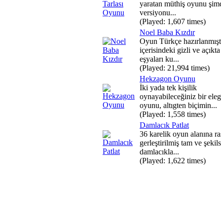
yaratan müthiş oyunu şimd
versiyonu...
(Played: 1,607 times)
Noel Baba Kızdır
Oyun Türkçe hazırlanmışt
içerisindeki gizli ve açıkta
eşyaları ku...
(Played: 21,994 times)
Hekzagon Oyunu
İki yada tek kişilik
oynayabileceğiniz bir ele
oyunu, altıgten biçimin...
(Played: 1,558 times)
Damlacık Patlat
36 karelik oyun alanına ra
gerleştirilmiş tam ve şekils
damlacıkla...
(Played: 1,622 times)