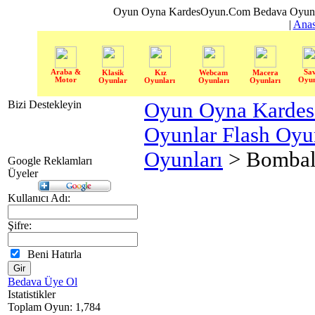
Oyun Oyna KardesOyun.Com Bedava Oyun 
|
Anas
Araba &
Sa
Klasik
Kız
Webcam
Macera
Motor
Oyun
Oyunlar
Oyunları
Oyunları
Oyunları
Bizi Destekleyin
Oyun Oyna Karde
Oyunlar Flash Oy
Oyunları
> Bombal
Google Reklamları
Üyeler
Kullanıcı Adı:
Şifre:
Beni Hatırla
Bedava Üye Ol
Istatistikler
Toplam Oyun: 1,784