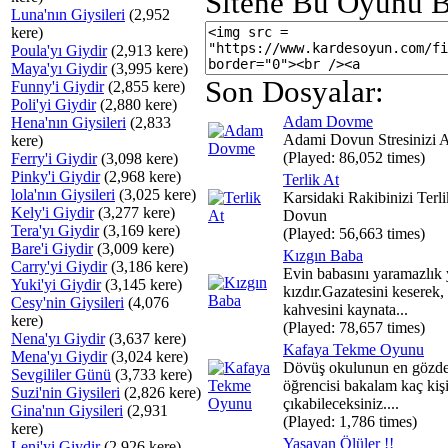
Sitene Bu Oyunu B
Luna'nın Giysileri
(2,952
kere)
Poula'yı Giydir
(2,913 kere)
Maya'yı Giydir
(3,995 kere)
Son Dosyalar:
Funny'i Giydir
(2,855 kere)
Poli'yi Giydir
(2,880 kere)
Adam Dovme
Hena'nın Giysileri
(2,833
Adami Dovun Stresinizi A
kere)
(Played: 86,052 times)
Ferry'i Giydir
(3,098 kere)
Pinky'i Giydir
(2,968 kere)
Terlik At
lola'nın Giysileri
(3,025 kere)
Karsidaki Rakibinizi Terli
Kely'i Giydir
(3,277 kere)
Dovun
Tera'yı Giydir
(3,169 kere)
(Played: 56,663 times)
Bare'i Giydir
(3,009 kere)
Kızgın Baba
Carry'yi Giydir
(3,186 kere)
Evin babasını yaramazlık
Yuki'yi Giydir
(3,145 kere)
kızdır.Gazatesini keserek,
Cesy'nin Giysileri
(4,076
kahvesini kaynata...
kere)
(Played: 78,657 times)
Nena'yı Giydir
(3,637 kere)
Kafaya Tekme Oyunu
Mena'yı Giydir
(3,024 kere)
Dövüş okulunun en gözd
Sevgililer Günü
(3,733 kere)
öğrencisi bakalam kaç kişi
Suzi'nin Giysileri
(2,826 kere)
çıkabileceksiniz....
Gina'nın Giysileri
(2,931
(Played: 1,786 times)
kere)
Yaşayan Ölüler !!
Leni'yi Giydir
(2,926 kere)