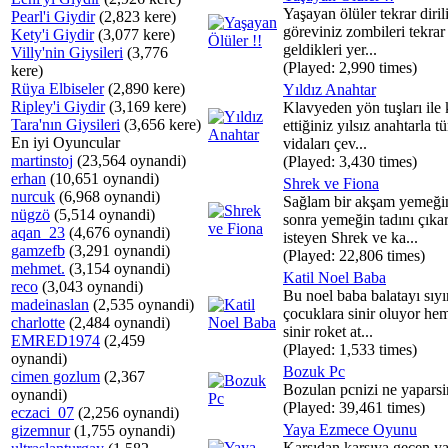
Yaşayan ölüler tekrar dirili
Pearl'i Giydir
(2,823 kere)
göreviniz zombileri tekrar
Kety'i Giydir
(3,077 kere)
geldikleri yer...
Villy'nin Giysileri
(3,776
(Played: 2,990 times)
kere)
Rüya Elbiseler
(2,890 kere)
Yıldız Anahtar
Ripley'i Giydir
(3,169 kere)
Klavyeden yön tuşları ile 
Tara'nın Giysileri
(3,656 kere)
ettiğiniz yılsız anahtarla t
En iyi Oyuncular
vidaları çev...
martinstoj
(23,564 oynandi)
(Played: 3,430 times)
erhan
(10,651 oynandi)
Shrek ve Fiona
nurcuk
(6,968 oynandi)
Sağlam bir akşam yemeği
nügzö
(5,514 oynandi)
sonra yemeğin tadını çık
aqan_23
(4,676 oynandi)
isteyen Shrek ve ka...
gamzefb
(3,291 oynandi)
(Played: 22,806 times)
mehmet.
(3,154 oynandi)
Katil Noel Baba
reco
(3,043 oynandi)
Bu noel baba balatayı sıyı
madeinaslan
(2,535 oynandi)
çocuklara sinir oluyor he
charlotte
(2,484 oynandi)
sinir roket at...
EMRED1974
(2,459
(Played: 1,533 times)
oynandi)
Bozuk Pc
cimen gozlum
(2,367
Bozulan pcnizi ne yaparsi
oynandi)
(Played: 39,461 times)
eczaci_07
(2,256 oynandi)
Yaya Ezmece Oyunu
gizemnur
(1,755 oynandi)
Karşıdan karşıya geçen ya