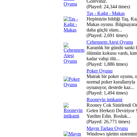
Goreviniz.
(Played: 24,344 times)
Taş - Kağıt - Makas
Hepimizin bildiği Taş, Kağ
Makas oyunu. Bilgisayara
daha güçlü olanı...
(Played: 2,691 times)
Cehennem Ateşi Oyunu
Karanlık bir gündü sanki
ölümün kokusu vardı, kim
kadar vahşi ölü...
(Played: 1,886 times)
Poker Oyunu
Matrak bir poker oyunu, 
normal poker kurallarıyla
oynanıyor, destede kaz...
(Played: 1,494 times)
Rooneyin intikami
Rooney Cok Sinirlendi O
Gelen Herkezi Deviriyor 
Yardim Edin. Bosluk...
(Played: 26,771 times)
Mayın Tarlası Oyunu
Windows işletim sisteminin