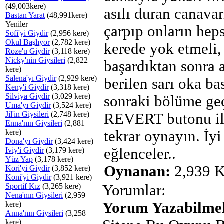
(49,003kere)
asılı duran canavar
Bastan Yarat
(48,991kere)
Yeniler
çarpıp onların heps
Sofi'yi Giydir
(2,956 kere)
Okul Başlıyor
(2,782 kere)
kerede yok etmeli, 
Roze'u Giydir
(3,118 kere)
Nicky'nin Giysileri
(2,822
başardıktan sonra a
kere)
Salena'yı Giydir
(2,929 kere)
berilen sarı oka ba
Keny'i Giydir
(3,318 kere)
Silviya Giydir
(3,029 kere)
sonraki bölüme ge
Uma'yı Giydir
(3,524 kere)
Jil'in Giysileri
(2,748 kere)
REVERT butonu il
Enna'nın Giysileri
(2,881
kere)
tekrar oynayın. İyi
Dona'yı Giydir
(3,424 kere)
eğlenceler..
Iviy'i Giydir
(3,179 kere)
Yüz Yap
(3,178 kere)
Oynanan:
2,939 K
Kori'yi Giydir
(3,852 kere)
Koni'yi Giydir
(3,921 kere)
Sportif Kız
(3,265 kere)
Yorumlar:
Nena'nın Giysileri
(2,959
Yorum Yazabilmek
kere)
Anna'nın Giysileri
(3,258
kere)