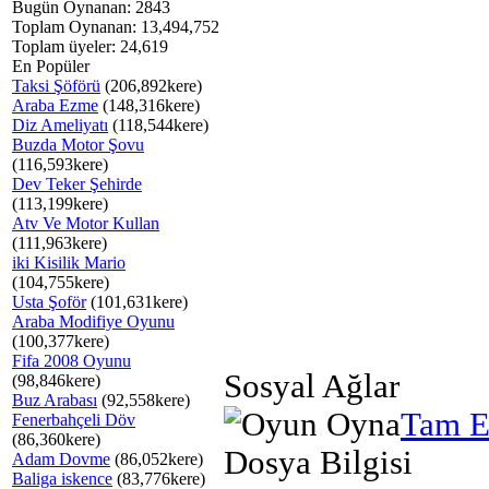
Bugün Oynanan: 2843
Toplam Oynanan: 13,494,752
Toplam üyeler: 24,619
En Popüler
Taksi Şöförü
(206,892kere)
Araba Ezme
(148,316kere)
Diz Ameliyatı
(118,544kere)
Buzda Motor Şovu
(116,593kere)
Dev Teker Şehirde
(113,199kere)
Atv Ve Motor Kullan
(111,963kere)
iki Kisilik Mario
(104,755kere)
Usta Şoför
(101,631kere)
Araba Modifiye Oyunu
(100,377kere)
Fifa 2008 Oyunu
Sosyal Ağlar
(98,846kere)
Buz Arabası
(92,558kere)
Tam E
Fenerbahçeli Döv
(86,360kere)
Dosya Bilgisi
Adam Dovme
(86,052kere)
Baliga iskence
(83,776kere)