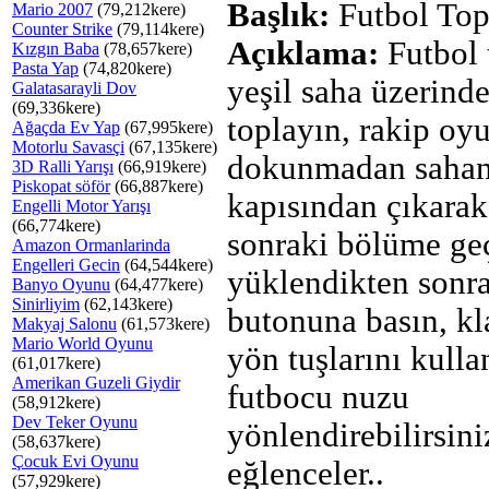
Başlık:
Futbol Top
Mario 2007
(79,212kere)
Counter Strike
(79,114kere)
Açıklama:
Futbol 
Kızgın Baba
(78,657kere)
Pasta Yap
(74,820kere)
yeşil saha üzerind
Galatasarayli Dov
(69,336kere)
toplayın, rakip oy
Ağaçda Ev Yap
(67,995kere)
Motorlu Savasçi
(67,135kere)
dokunmadan sahanı
3D Ralli Yarışı
(66,919kere)
Piskopat söför
(66,887kere)
kapısından çıkarak
Engelli Motor Yarışı
(66,774kere)
sonraki bölüme ge
Amazon Ormanlarinda
Engelleri Gecin
(64,544kere)
yüklendikten son
Banyo Oyunu
(64,477kere)
Sinirliyim
(62,143kere)
butonuna basın, k
Makyaj Salonu
(61,573kere)
Mario World Oyunu
yön tuşlarını kulla
(61,017kere)
Amerikan Guzeli Giydir
futbocu nuzu
(58,912kere)
Dev Teker Oyunu
yönlendirebilirsiniz
(58,637kere)
Çocuk Evi Oyunu
eğlenceler..
(57,929kere)