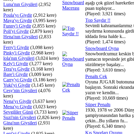
aşağı çok güzel hareketler
Luna'nın Giysileri
(2,952
puan topluyor...
kere)
(Played: 3,921 times)
Poula'yı Giydir
(2,912 kere)
Top Saydır !!
Maya'yı Giydir
(3,995 kere)
Sevimli kahramanlarımız 
Funny'i Giydir
(2,855 kere)
saydırma konusunda girdi
Poli'yi Giydir
(2,879 kere)
iddada fena halde k...
Hena'nın Giysileri
(2,833
(Played: 1,474 times)
kere)
Ferry'i Giydir
(3,098 kere)
Snowboard Oyna
Pinky'i Giydir
(2,968 kere)
Snowbordcumuz keskin b
lola'nın Giysileri
(3,024 kere)
yamacın tepesinde jet gib
Kely'i Giydir
(3,277 kere)
süzülmeye başalay...
Tera'yı Giydir
(3,168 kere)
(Played: 3,610 times)
Bare'i Giydir
(3,009 kere)
Penaltı Çek
Carry'yi Giydir
(3,186 kere)
Oyuna JUGAR butonuna 
Yuki'yi Giydir
(3,145 kere)
başlayın. Sonraki ekranda
Cesy'nin Giysileri
(4,076
yazın ve kendin...
kere)
(Played: 10,669 times)
Nena'yı Giydir
(3,637 kere)
Süper Penaltı
Mena'yı Giydir
(3,023 kere)
1930, 1978 ve 2006 Dün
Sevgililer Günü
(3,733 kere)
şampiyonasından harika ş
Suzi'nin Giysileri
(2,826 kere)
çekin...Bu yılların fu...
Gina'nın Giysileri
(2,931
(Played: 6,340 times)
kere)
Kış Sporları Oyunu
Leni'yi Giydir
(2,925 kere)