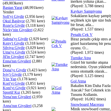
inerken yoluna çıkan...
(49,003kere)
(Played: 3,788 times)
Bastan Yarat
(48,991kere)
Kaykay Şampiyonu
Yeniler
Sokakların kaykay şampi
Sofi'yi Giydir
(2,956 kere)
seçilmek için işte size b
Okul Başlıyor
(2,781 kere)
bir fırsat, atla...
Roze'u Giydir
(3,118 kere)
(Played: 1,537 times)
Nicky'nin Giysileri
(2,822
kere)
Penaltı Çek V
Salena'yı Giydir
(2,929 kere)
Biraz penaltı çekip stres a
Keny'i Giydir
(3,318 kere)
güzel hazırlanmış bir penal
Silviya Giydir
(3,029 kere)
oyunu. O...
Uma'yı Giydir
(3,524 kere)
(Played: 1,972 times)
Jil'in Giysileri
(2,747 kere)
Turnike Atışı
Enna'nın Giysileri
(2,881
Güzel bir turnike atışına
kere)
nedersiniz. Oyun yüklend
Dona'yı Giydir
(3,423 kere)
sonra otomatik olarak...
Iviy'i Giydir
(3,179 kere)
(Played: 3,125 times)
Yüz Yap
(3,178 kere)
Gol Atma
Kori'yi Giydir
(3,851 kere)
Bakalim Kim Daha Fazla
Koni'yi Giydir
(3,921 kere)
Atacak? Sut Cekmek icin
Sportif Kız
(3,265 kere)
Tusunu Kullanin.
Nena'nın Giysileri
(2,959
(Played: 16,002 times)
kere)
Snowboard Macerası
Anna'nın Giysileri
(3,258
Minik snowboard cumuz, 
kere)