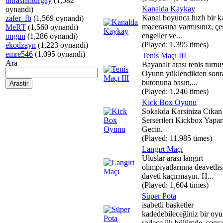
ultraslanturgay
(1,582
Kanalda Kaykay
oynandi)
Kanal boyunca hızlı bir 
zafer_fb
(1,569 oynandi)
macerasına varmısınız, çeş
MeRT
(1,560 oynandi)
engeller ve...
ongun
(1,286 oynandi)
(Played: 1,395 times)
ekodzayn
(1,223 oynandi)
emre546
(1,095 oynandi)
Tenis Maçı III
Ara
Bayanalr arası tenis turnu
Oyunn yüklendikten son
butonuna basın,...
(Played: 1,246 times)
Kick Box Oyunu
Sokakda Karsiniza Cikan
Serserileri Kickbox Yapa
Gecin.
(Played: 11,985 times)
Langırt Maçı
Uluslar arası langırt
olimpiyatlarınna deavetlis
daveti kaçırmayın. H...
(Played: 1,604 times)
Süper Pota
isabetli basketler
kadedebileceğiniz bir oyu
sadece ilk bölümde, sonra