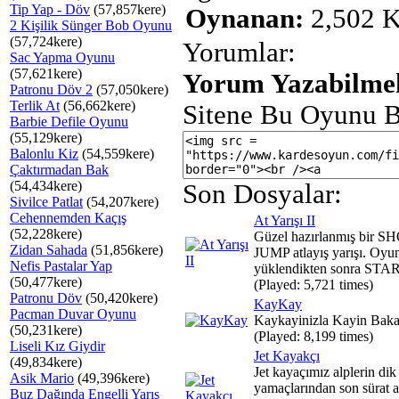
Tip Yap - Döv
(57,857kere)
Oynanan:
2,502 K
2 Kişilik Sünger Bob Oyunu
(57,724kere)
Yorumlar:
Sac Yapma Oyunu
(57,621kere)
Yorum Yazabilmek
Patronu Döv 2
(57,050kere)
Terlik At
(56,662kere)
Sitene Bu Oyunu B
Barbie Defile Oyunu
(55,129kere)
Balonlu Kiz
(54,559kere)
Çaktırmadan Bak
(54,434kere)
Son Dosyalar:
Sivilce Patlat
(54,207kere)
Cehennemden Kaçış
At Yarışı II
(52,228kere)
Güzel hazırlanmış bir 
Zidan Sahada
(51,856kere)
JUMP atlayış yarışı. Oyu
Nefis Pastalar Yap
yüklendikten sonra STAR
(50,477kere)
(Played: 5,721 times)
Patronu Döv
(50,420kere)
KayKay
Pacman Duvar Oyunu
Kaykayinizla Kayin Baka
(50,231kere)
(Played: 8,199 times)
Liseli Kız Giydir
Jet Kayakçı
(49,834kere)
Jet kayaçımız alplerin dik
Asik Mario
(49,396kere)
yamaçlarından son sürat a
Buz Dağında Engelli Yarış