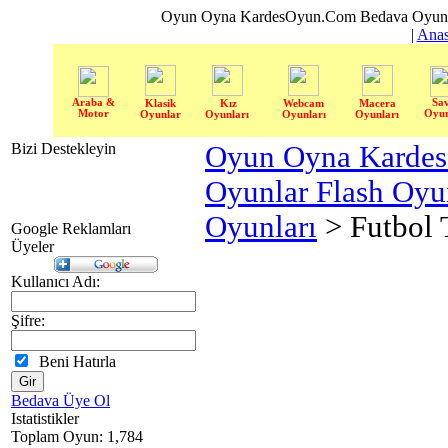
Oyun Oyna KardesOyun.Com Bedava Oyun 
|
Anas
Araba &
Sa
Klasik
Kız
Webcam
Macera
Motor
Oyun
Oyunlar
Oyunları
Oyunları
Oyunları
Bizi Destekleyin
Oyun Oyna Karde
Oyunlar Flash Oy
Oyunları
> Futbol 
Google Reklamları
Üyeler
Kullanıcı Adı:
Şifre:
Beni Hatırla
Bedava Üye Ol
Istatistikler
Toplam Oyun: 1,784