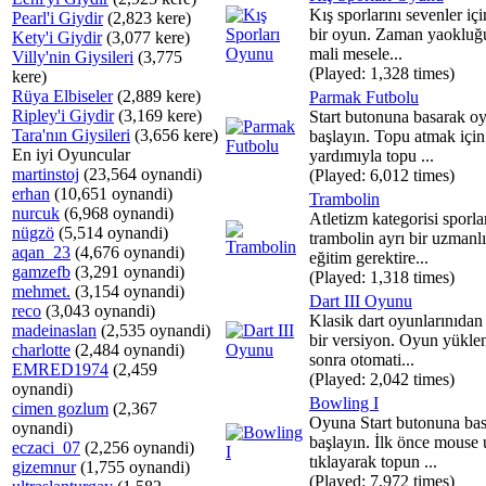
Kış sporlarını sevenler içi
Pearl'i Giydir
(2,823 kere)
bir oyun. Zaman yaokluğ
Kety'i Giydir
(3,077 kere)
mali mesele...
Villy'nin Giysileri
(3,775
(Played: 1,328 times)
kere)
Rüya Elbiseler
(2,889 kere)
Parmak Futbolu
Ripley'i Giydir
(3,169 kere)
Start butonuna basarak o
Tara'nın Giysileri
(3,656 kere)
başlayın. Topu atmak içi
En iyi Oyuncular
yardımıyla topu ...
martinstoj
(23,564 oynandi)
(Played: 6,012 times)
erhan
(10,651 oynandi)
Trambolin
nurcuk
(6,968 oynandi)
Atletizm kategorisi sporla
nügzö
(5,514 oynandi)
trambolin ayrı bir uzmanl
aqan_23
(4,676 oynandi)
eğitim gerektire...
gamzefb
(3,291 oynandi)
(Played: 1,318 times)
mehmet.
(3,154 oynandi)
Dart III Oyunu
reco
(3,043 oynandi)
Klasik dart oyunlarınıdan
madeinaslan
(2,535 oynandi)
bir versiyon. Oyun yükle
charlotte
(2,484 oynandi)
sonra otomati...
EMRED1974
(2,459
(Played: 2,042 times)
oynandi)
Bowling I
cimen gozlum
(2,367
Oyuna Start butonuna ba
oynandi)
başlayın. İlk önce mouse 
eczaci_07
(2,256 oynandi)
tıklayarak topun ...
gizemnur
(1,755 oynandi)
(Played: 7,972 times)