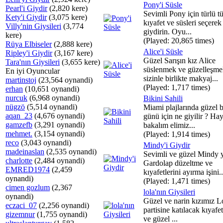
Pony'i Süsle
Pearl'i Giydir
(2,820 kere)
Sevimli Pony için türlü tü
Kety'i Giydir
(3,075 kere)
kıyafet ve süsleri seçerek
Villy'nin Giysileri
(3,774
giydirin. Oyu...
kere)
(Played: 20,865 times)
Rüya Elbiseler
(2,888 kere)
Alice'i Süsle
Ripley'i Giydir
(3,167 kere)
Güzel Sarışın kız Alice
Tara'nın Giysileri
(3,655 kere)
süslenmek ve güzelleşme
En iyi Oyuncular
sizinle birlikte makyaj...
martinstoj
(23,564 oynandi)
(Played: 1,717 times)
erhan
(10,651 oynandi)
nurcuk
(6,968 oynandi)
Bikini Sahili
nügzö
(5,514 oynandi)
Miami plajlarında güzel bi
aqan_23
(4,676 oynandi)
günü için ne giyilir ? Ha
gamzefb
(3,291 oynandi)
bakalım elimiz...
mehmet.
(3,154 oynandi)
(Played: 1,914 times)
reco
(3,043 oynandi)
Mindy'i Giydir
madeinaslan
(2,535 oynandi)
Sevimli ve güzel Mindy y
charlotte
(2,484 oynandi)
Gardolap düzeltme ve
EMRED1974
(2,459
kıyafetlerini ayırma işini..
oynandi)
(Played: 1,471 times)
cimen gozlum
(2,367
lola'nın Giysileri
oynandi)
Güzel ve narin kızımız L
eczaci_07
(2,256 oynandi)
partisine katılacak kıyaf
gizemnur
(1,755 oynandi)
ve güzel ...