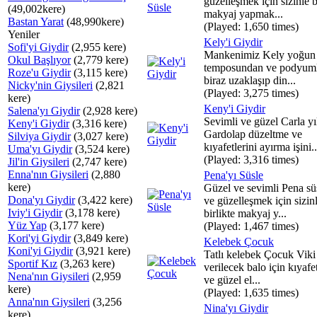
güzelleşmek için sizinle b
(49,002kere)
makyaj yapmak...
Bastan Yarat
(48,990kere)
(Played: 1,650 times)
Yeniler
Kely'i Giydir
Sofi'yi Giydir
(2,955 kere)
Mankenimiz Kely yoğun 
Okul Başlıyor
(2,779 kere)
temposundan ve podyum
Roze'u Giydir
(3,115 kere)
biraz uzaklaşıp din...
Nicky'nin Giysileri
(2,821
(Played: 3,275 times)
kere)
Keny'i Giydir
Salena'yı Giydir
(2,928 kere)
Sevimli ve güzel Carla yı
Keny'i Giydir
(3,316 kere)
Gardolap düzeltme ve
Silviya Giydir
(3,027 kere)
kıyafetlerini ayırma işini..
Uma'yı Giydir
(3,524 kere)
(Played: 3,316 times)
Jil'in Giysileri
(2,747 kere)
Enna'nın Giysileri
(2,880
Pena'yı Süsle
kere)
Güzel ve sevimli Pena s
Dona'yı Giydir
(3,422 kere)
ve güzelleşmek için sizin
Iviy'i Giydir
(3,178 kere)
birlikte makyaj y...
Yüz Yap
(3,177 kere)
(Played: 1,467 times)
Kori'yi Giydir
(3,849 kere)
Kelebek Çocuk
Koni'yi Giydir
(3,921 kere)
Tatlı kelebek Çocuk Vik
Sportif Kız
(3,263 kere)
verilecek balo için kıyaf
Nena'nın Giysileri
(2,959
ve güzel el...
kere)
(Played: 1,635 times)
Anna'nın Giysileri
(3,256
Nina'yı Giydir
kere)