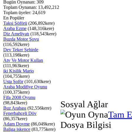
Bugün Oynanan: 309
Toplam Oynanan: 13,492,212
Toplam üyeler: 24,619
En Popüler
Taksi Şöförü
(206,892kere)
Araba Ezme
(148,316kere)
Diz Ameliyatı
(118,543kere)
Buzda Motor Şovu
(116,592kere)
Dev Teker Şehirde
(113,198kere)
Atv Ve Motor Kullan
(111,963kere)
iki Kisilik Mario
(104,755kere)
Usta Şoför
(101,630kere)
Araba Modifiye Oyunu
(100,375kere)
Fifa 2008 Oyunu
Sosyal Ağlar
(98,843kere)
Buz Arabası
(92,556kere)
Tam E
Fenerbahçeli Döv
(86,357kere)
Dosya Bilgisi
Adam Dovme
(86,049kere)
Baliga iskence
(83,775kere)