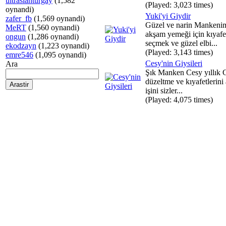
ultraslanturgay
(1,582
(Played: 3,023 times)
oynandi)
Yuki'yi Giydir
zafer_fb
(1,569 oynandi)
Güzel ve narin Mankeni
MeRT
(1,560 oynandi)
akşam yemeği için kıyafe
ongun
(1,286 oynandi)
seçmek ve güzel elbi...
ekodzayn
(1,223 oynandi)
(Played: 3,143 times)
emre546
(1,095 oynandi)
Cesy'nin Giysileri
Ara
Şık Manken Cesy yıllık 
düzeltme ve kıyafetlerini
işini sizler...
(Played: 4,075 times)