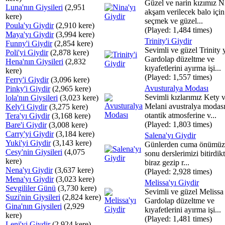
Güzel ve narin kızımız N
Luna'nın Giysileri
(2,951
akşam verilecek balo için
kere)
seçmek ve güzel...
Poula'yı Giydir
(2,910 kere)
(Played: 1,484 times)
Maya'yı Giydir
(3,994 kere)
Trinity'i Giydir
Funny'i Giydir
(2,854 kere)
Sevimli ve güzel Trinity y
Poli'yi Giydir
(2,878 kere)
Gardolap düzeltme ve
Hena'nın Giysileri
(2,832
kıyafetlerini ayırma işi...
kere)
(Played: 1,557 times)
Ferry'i Giydir
(3,096 kere)
Avusturalya Modası
Pinky'i Giydir
(2,965 kere)
Sevimli kızlarımız Kety 
lola'nın Giysileri
(3,023 kere)
Melani avustralya modas
Kely'i Giydir
(3,275 kere)
otantik atmosferine v...
Tera'yı Giydir
(3,168 kere)
(Played: 1,803 times)
Bare'i Giydir
(3,008 kere)
Carry'yi Giydir
(3,184 kere)
Salena'yı Giydir
Yuki'yi Giydir
(3,143 kere)
Günlerden cuma önümüz 
Cesy'nin Giysileri
(4,075
sonu derslerimizi bitirdik
kere)
biraz gezip r...
Nena'yı Giydir
(3,637 kere)
(Played: 2,928 times)
Mena'yı Giydir
(3,023 kere)
Melissa'yı Giydir
Sevgililer Günü
(3,730 kere)
Sevimli ve güzel Melissa 
Suzi'nin Giysileri
(2,824 kere)
Gardolap düzeltme ve
Gina'nın Giysileri
(2,929
kıyafetlerini ayırma işi...
kere)
(Played: 1,481 times)
Leni'yi Giydir
(2,924 kere)