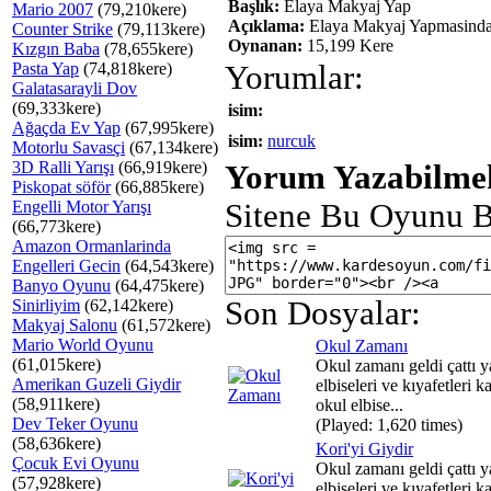
Başlık:
Elaya Makyaj Yap
Mario 2007
(79,210kere)
Açıklama:
Elaya Makyaj Yapmasinda
Counter Strike
(79,113kere)
Oynanan:
15,199 Kere
Kızgın Baba
(78,655kere)
Pasta Yap
(74,818kere)
Yorumlar:
Galatasarayli Dov
(69,333kere)
isim:
Ağaçda Ev Yap
(67,995kere)
isim:
nurcuk
Motorlu Savasçi
(67,134kere)
3D Ralli Yarışı
(66,919kere)
Yorum Yazabilmek
Piskopat söför
(66,885kere)
Engelli Motor Yarışı
Sitene Bu Oyunu B
(66,773kere)
Amazon Ormanlarinda
Engelleri Gecin
(64,543kere)
Banyo Oyunu
(64,475kere)
Son Dosyalar:
Sinirliyim
(62,142kere)
Makyaj Salonu
(61,572kere)
Mario World Oyunu
Okul Zamanı
(61,015kere)
Okul zamanı geldi çattı y
Amerikan Guzeli Giydir
elbiseleri ve kıyafetleri ka
(58,911kere)
okul elbise...
Dev Teker Oyunu
(Played: 1,620 times)
(58,636kere)
Kori'yi Giydir
Çocuk Evi Oyunu
Okul zamanı geldi çattı y
(57,928kere)
elbiseleri ve kıyafetleri ka