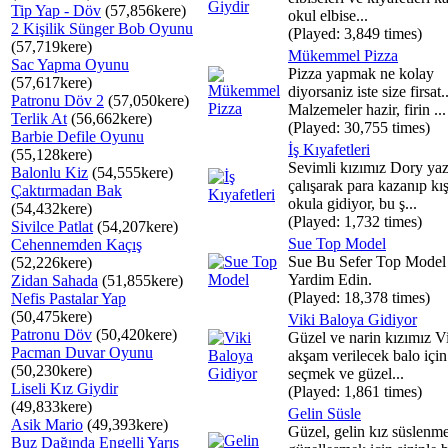
Tip Yap - Döv
(57,856kere)
okul elbise...
2 Kişilik Sünger Bob Oyunu
(Played: 3,849 times)
(57,719kere)
Mükemmel Pizza
Sac Yapma Oyunu
Pizza yapmak ne kolay
(57,617kere)
diyorsaniz iste size firsat..
Patronu Döv 2
(57,050kere)
Malzemeler hazir, firin ...
Terlik At
(56,662kere)
(Played: 30,755 times)
Barbie Defile Oyunu
İş Kıyafetleri
(55,128kere)
Sevimli kızımız Dory yaz
Balonlu Kiz
(54,555kere)
çalışarak para kazanıp kı
Çaktırmadan Bak
okula gidiyor, bu ş...
(54,432kere)
(Played: 1,732 times)
Sivilce Patlat
(54,207kere)
Sue Top Model
Cehennemden Kaçış
Sue Bu Sefer Top Model
(52,226kere)
Yardim Edin.
Zidan Sahada
(51,855kere)
(Played: 18,378 times)
Nefis Pastalar Yap
(50,475kere)
Viki Baloya Gidiyor
Patronu Döv
(50,420kere)
Güzel ve narin kızımız V
Pacman Duvar Oyunu
akşam verilecek balo için
(50,230kere)
seçmek ve güzel...
Liseli Kız Giydir
(Played: 1,861 times)
(49,833kere)
Gelin Süsle
Asik Mario
(49,393kere)
Güzel, gelin kız süslenm
Buz Dağında Engelli Yarış