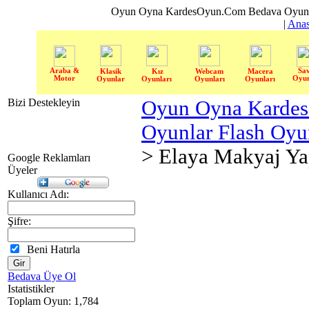
Oyun Oyna KardesOyun.Com Bedava Oyun 
|
Anas
Araba &
Sa
Klasik
Kız
Webcam
Macera
Motor
Oyun
Oyunlar
Oyunları
Oyunları
Oyunları
Bizi Destekleyin
Oyun Oyna Karde
Oyunlar Flash Oy
> Elaya Makyaj Y
Google Reklamları
Üyeler
Kullanıcı Adı:
Şifre:
Beni Hatırla
Bedava Üye Ol
Istatistikler
Toplam Oyun: 1,784