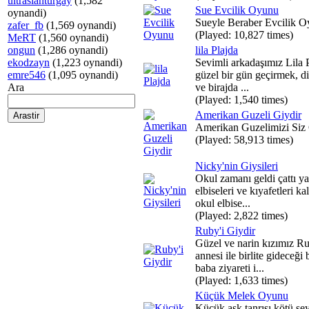
ultraslanturgay
(1,582
Sue Evcilik Oyunu
oynandi)
Sueyle Beraber Evcilik O
zafer_fb
(1,569 oynandi)
(Played: 10,827 times)
MeRT
(1,560 oynandi)
ongun
(1,286 oynandi)
lila Plajda
ekodzayn
(1,223 oynandi)
Sevimli arkadaşımız Lila 
emre546
(1,095 oynandi)
güzel bir gün geçirmek, 
Ara
ve birajda ...
(Played: 1,540 times)
Amerikan Guzeli Giydir
Amerikan Guzelimizi Siz 
(Played: 58,913 times)
Nicky'nin Giysileri
Okul zamanı geldi çattı ya
elbiseleri ve kıyafetleri ka
okul elbise...
(Played: 2,822 times)
Ruby'i Giydir
Güzel ve narin kızımız R
annesi ile birlite gideceği
baba ziyareti i...
(Played: 1,633 times)
Küçük Melek Oyunu
Küçük aşk tanrısı kötü şey