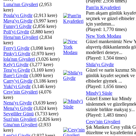
(Played: 2,956 times)
Luna'nın Giysileri
(2,953
Pam'in Kıyafetleri
kere)
Pam akşam günlük kıyafet
Poula'yı Giydir
(2,913 kere)
seçmek ve güzel elbiseler
Maya'yı Giydir
(3,997 kere)
için yardımın...
Funny'i Giydir
(2,856 kere)
(Played: 1,770 times)
Poli'yi Giydir
(2,880 kere)
New York Modası
Hena'nın Giysileri
(2,834
Güzel mankenimiz New Y
kere)
alışveriş dükkanlarında g
Ferry'i Giydir
(3,098 kere)
modelleri deneye...
Pinky'i Giydir
(2,970 kere)
(Played: 1,504 times)
lola'nın Giysileri
(3,026 kere)
Kely'i Giydir
(3,277 kere)
Shila'yı Giydir
Tera'yı Giydir
(3,169 kere)
Güzel ve narin kızımız Sh
Bare'i Giydir
(3,009 kere)
günlük kıyafet seçmek ve
Carry'yi Giydir
(3,186 kere)
elbiseler giymek ...
Yuki'yi Giydir
(3,146 kere)
(Played: 1,656 times)
Cesy'nin Giysileri
(4,076
Mindy'i Süsle
kere)
Güzel Esmer kız Mindy
Nena'yı Giydir
(3,639 kere)
süslenmek ve güzelleşmek
Mena'yı Giydir
(3,024 kere)
sizinle birlikte makyaj y...
Sevgililer Günü
(3,733 kere)
(Played: 1,483 times)
Suzi'nin Giysileri
(2,826 kere)
Cesy'nin Giysileri
Gina'nın Giysileri
(2,933
Şık Manken Cesy yıllık G
kere)
düzeltme ve kıyafetlerini 
Leni'yi Giydir
(2,927 kere)