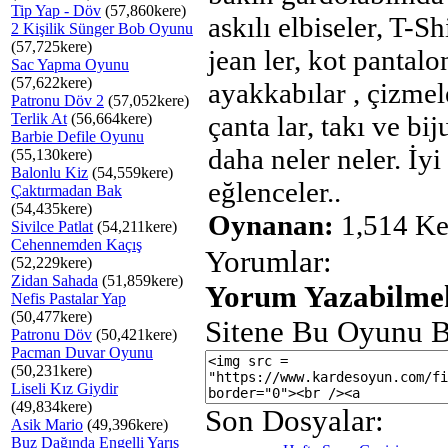
Tip Yap - Döv
(57,860kere)
askılı elbiseler, T-Shi
2 Kişilik Sünger Bob Oyunu
(57,725kere)
jean ler, kot pantalo
Sac Yapma Oyunu
(57,622kere)
ayakkabılar , çizmele
Patronu Döv 2
(57,052kere)
Terlik At
(56,664kere)
çanta lar, takı ve biju
Barbie Defile Oyunu
daha neler neler. İyi
(55,130kere)
Balonlu Kiz
(54,559kere)
eğlenceler..
Çaktırmadan Bak
(54,435kere)
Oynanan:
1,514 Ke
Sivilce Patlat
(54,211kere)
Cehennemden Kaçış
Yorumlar:
(52,229kere)
Zidan Sahada
(51,859kere)
Yorum Yazabilmek
Nefis Pastalar Yap
(50,477kere)
Sitene Bu Oyunu B
Patronu Döv
(50,421kere)
Pacman Duvar Oyunu
(50,231kere)
Liseli Kız Giydir
(49,834kere)
Son Dosyalar:
Asik Mario
(49,396kere)
Buz Dağında Engelli Yarış