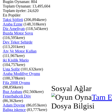
Bugün Oynanan: 804
Toplam Oynanan: 13,495,604
Toplam üyeler: 24,620
En Popüler
Taksi Şöförü
(206,894kere)
Araba Ezme
(148,318kere)
Diz Ameliyatı
(118,545kere)
Buzda Motor Şovu
(116,595kere)
Dev Teker Şehirde
(113,201kere)
Atv Ve Motor Kullan
(111,967kere)
iki Kisilik Mario
(104,757kere)
Usta Şoför
(101,632kere)
Araba Modifiye Oyunu
(100,378kere)
Fifa 2008 Oyunu
Sosyal Ağlar
(98,856kere)
Buz Arabası
(92,560kere)
Tam E
Fenerbahçeli Döv
(86,362kere)
Dosya Bilgisi
Adam Dovme
(86,053kere)
Baliga iskence
(83,777kere)