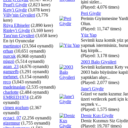
işini sizler...
Pearl'i Giydir
(2,823 kere)
(Played: 4,076 times)
Kety'i Giydir
(3,078 kere)
Peri Giydir
Villy'nin Giysileri
(3,776
Perinin Giyinmesine Yard
kere)
Olun.
Rüya Elbiseler
(2,890 kere)
(Played: 11,747 times)
Ripley'i Giydir
(3,169 kere)
Yüz Yap
Tara'nın Giysileri
(3,658 kere)
Sevimli kıza komik yüz şek
En iyi Oyuncular
yapmak istermisiniz, burun
martinstoj
(23,564 oynandi)
kaş kirpik...
erhan
(10,651 oynandi)
(Played: 3,178 times)
nurcuk
(6,968 oynandi)
nügzö
(5,514 oynandi)
2003 Balo Giysileri
aqan_23
(4,676 oynandi)
Sevimli kızlarımız Kety v
gamzefb
(3,291 oynandi)
2003 balo büyüsüne kapıl
mehmet.
(3,154 oynandi)
yaptıkları alışv...
reco
(3,043 oynandi)
(Played: 2,077 times)
madeinaslan
(2,535 oynandi)
Jane'i Giydir
charlotte
(2,484 oynandi)
Güzel ve narin kızımız J
EMRED1974
(2,459
üzeri verilecek parti için k
oynandi)
seçmek v...
cimen gozlum
(2,367
(Played: 1,575 times)
oynandi)
Deniz Kızı Giydir
eczaci_07
(2,256 oynandi)
Deniz Kızımızı Siz Giydir
gizemnur
(1,755 oynandi)
(Played: 19,707 times)