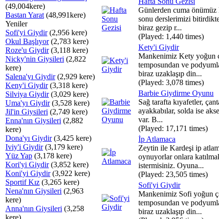
Hafta Sonu Gezisi
(49,004kere)
Günlerden cuma önümüz 
Bastan Yarat
(48,991kere)
sonu derslerimizi bitirdikt
Yeniler
biraz gezip r...
Sofi'yi Giydir
(2,956 kere)
(Played: 1,440 times)
Okul Başlıyor
(2,783 kere)
Kety'i Giydir
Roze'u Giydir
(3,118 kere)
Mankenimiz Kety yoğun 
Nicky'nin Giysileri
(2,822
temposundan ve podyuml
kere)
biraz uzaklaşıp din...
Salena'yı Giydir
(2,929 kere)
(Played: 3,078 times)
Keny'i Giydir
(3,318 kere)
Barbie Giydirme Oyunu
Silviya Giydir
(3,029 kere)
Sağ tarafta kıyafetler, çant
Uma'yı Giydir
(3,528 kere)
ayakkabılar, solda ise aks
Jil'in Giysileri
(2,749 kere)
var. B...
Enna'nın Giysileri
(2,882
(Played: 17,171 times)
kere)
Dona'yı Giydir
(3,425 kere)
İp Atlamaca
Iviy'i Giydir
(3,179 kere)
Zeytin ile Kardeşi ip atla
Yüz Yap
(3,178 kere)
oynuyorlar onlara katılma
Kori'yi Giydir
(3,852 kere)
istermisiniz. Oyuna...
Koni'yi Giydir
(3,922 kere)
(Played: 23,505 times)
Sportif Kız
(3,265 kere)
Sofi'yi Giydir
Nena'nın Giysileri
(2,963
Mankenimiz Sofi yoğun ç
kere)
temposundan ve podyuml
Anna'nın Giysileri
(3,258
biraz uzaklaşıp din...
kere)