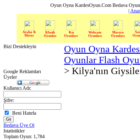
Oyun Oyna KardesOyun.Com Bedava Oyun 
|
Anas
Araba &
Sa
Klasik
Kız
Webcam
Macera
Motor
Oyun
Oyunlar
Oyunları
Oyunları
Oyunları
Bizi Destekleyin
Oyun Oyna Karde
Oyunlar Flash Oy
> Kilya'nın Giysile
Google Reklamları
Üyeler
Kullanıcı Adı:
Şifre:
Beni Hatırla
Bedava Üye Ol
Istatistikler
Toplam Oyun: 1,784