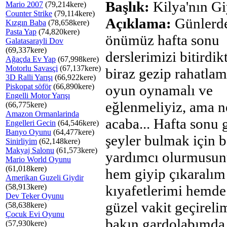
Başlık:
Kilya'nın Gi
Mario 2007
(79,214kere)
Counter Strike
(79,114kere)
Açıklama:
Günlerd
Kızgın Baba
(78,658kere)
Pasta Yap
(74,820kere)
önümüz hafta sonu
Galatasarayli Dov
(69,337kere)
derslerimizi bitirdik
Ağaçda Ev Yap
(67,998kere)
Motorlu Savasçi
(67,137kere)
biraz gezip rahatlam
3D Ralli Yarışı
(66,922kere)
Piskopat söför
(66,890kere)
oyun oynamalı ve
Engelli Motor Yarışı
eğlenmeliyiz, ama n
(66,775kere)
Amazon Ormanlarinda
acaba... Hafta sonu 
Engelleri Gecin
(64,546kere)
Banyo Oyunu
(64,477kere)
şeyler bulmak için 
Sinirliyim
(62,148kere)
Makyaj Salonu
(61,573kere)
yardımcı olurmusunu
Mario World Oyunu
(61,018kere)
hem giyip çıkaralım
Amerikan Guzeli Giydir
(58,913kere)
kıyafetlerimi hemde
Dev Teker Oyunu
güzel vakit geçireli
(58,638kere)
Çocuk Evi Oyunu
bakın gardolabımda 
(57,930kere)