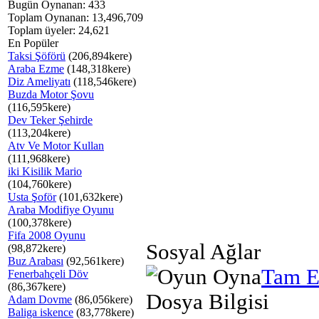
Bugün Oynanan: 433
Toplam Oynanan: 13,496,709
Toplam üyeler: 24,621
En Popüler
Taksi Şöförü
(206,894kere)
Araba Ezme
(148,318kere)
Diz Ameliyatı
(118,546kere)
Buzda Motor Şovu
(116,595kere)
Dev Teker Şehirde
(113,204kere)
Atv Ve Motor Kullan
(111,968kere)
iki Kisilik Mario
(104,760kere)
Usta Şoför
(101,632kere)
Araba Modifiye Oyunu
(100,378kere)
Fifa 2008 Oyunu
Sosyal Ağlar
(98,872kere)
Buz Arabası
(92,561kere)
Tam E
Fenerbahçeli Döv
(86,367kere)
Dosya Bilgisi
Adam Dovme
(86,056kere)
Baliga iskence
(83,778kere)