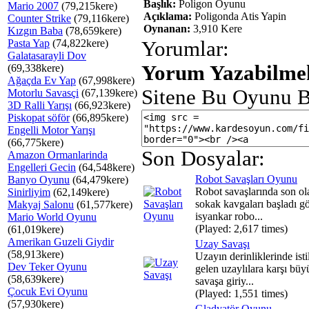
Başlık:
Poligon Oyunu
Mario 2007
(79,215kere)
Açıklama:
Poligonda Atis Yapin
Counter Strike
(79,116kere)
Oynanan:
3,910 Kere
Kızgın Baba
(78,659kere)
Pasta Yap
(74,822kere)
Yorumlar:
Galatasarayli Dov
Yorum Yazabilmek
(69,338kere)
Ağaçda Ev Yap
(67,998kere)
Sitene Bu Oyunu B
Motorlu Savasçi
(67,139kere)
3D Ralli Yarışı
(66,923kere)
Piskopat söför
(66,895kere)
Engelli Motor Yarışı
(66,775kere)
Son Dosyalar:
Amazon Ormanlarinda
Engelleri Gecin
(64,548kere)
Robot Savaşları Oyunu
Banyo Oyunu
(64,479kere)
Robot savaşlarında son ol
Sinirliyim
(62,149kere)
sokak kavgaları başladı g
Makyaj Salonu
(61,577kere)
isyankar robo...
Mario World Oyunu
(Played: 2,617 times)
(61,019kere)
Amerikan Guzeli Giydir
Uzay Savaşı
(58,913kere)
Uzayın derinliklerinde isti
Dev Teker Oyunu
gelen uzaylılara karşı büy
(58,639kere)
savaşa giriy...
Çocuk Evi Oyunu
(Played: 1,551 times)
(57,930kere)
Gladyatör Oyunu