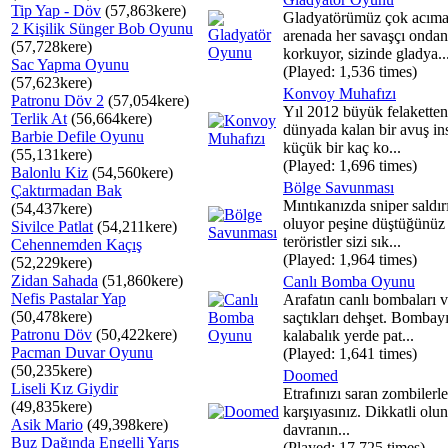
Tip Yap - Döv
(57,863kere)
Gladyatörümüz çok acıma
2 Kişilik Sünger Bob Oyunu
arenada her savaşçı ondan
(57,728kere)
korkuyor, sizinde gladya..
Sac Yapma Oyunu
(Played: 1,536 times)
(57,623kere)
Konvoy Muhafızı
Patronu Döv 2
(57,054kere)
Yıl 2012 büyük felaketten
Terlik At
(56,664kere)
dünyada kalan bir avuş in
Barbie Defile Oyunu
küçük bir kaç ko...
(55,131kere)
(Played: 1,696 times)
Balonlu Kiz
(54,560kere)
Bölge Savunması
Çaktırmadan Bak
Mıntıkanızda sniper saldırı
(54,437kere)
oluyor peşine düştüğünüz
Sivilce Patlat
(54,211kere)
teröristler sizi sık...
Cehennemden Kaçış
(Played: 1,964 times)
(52,229kere)
Zidan Sahada
(51,860kere)
Canlı Bomba Oyunu
Nefis Pastalar Yap
Arafatın canlı bombaları 
(50,478kere)
saçtıkları dehşet. Bombay
Patronu Döv
(50,422kere)
kalabalık yerde pat...
Pacman Duvar Oyunu
(Played: 1,641 times)
(50,235kere)
Doomed
Liseli Kız Giydir
Etrafınızı saran zombilerle
(49,835kere)
karşıyasınız. Dikkatli olun,
Asik Mario
(49,398kere)
davranın...
Buz Dağında Engelli Yarış
(Played: 17,725 times)