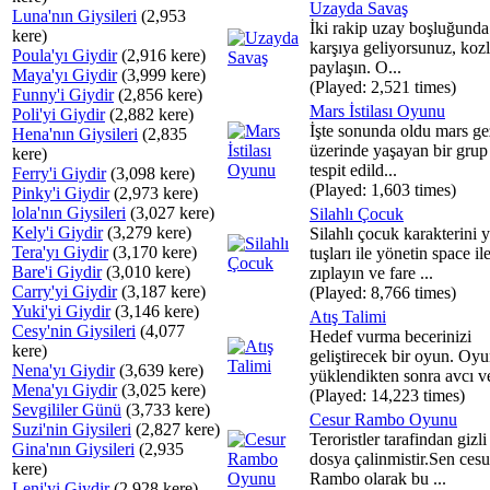
Uzayda Savaş
Luna'nın Giysileri
(2,953
İki rakip uzay boşluğunda
kere)
karşıya geliyorsunuz, kozl
Poula'yı Giydir
(2,916 kere)
paylaşın. O...
Maya'yı Giydir
(3,999 kere)
(Played: 2,521 times)
Funny'i Giydir
(2,856 kere)
Mars İstilası Oyunu
Poli'yi Giydir
(2,882 kere)
İşte sonunda oldu mars g
Hena'nın Giysileri
(2,835
üzerinde yaşayan bir grup
kere)
tespit edild...
Ferry'i Giydir
(3,098 kere)
(Played: 1,603 times)
Pinky'i Giydir
(2,973 kere)
lola'nın Giysileri
(3,027 kere)
Silahlı Çocuk
Kely'i Giydir
(3,279 kere)
Silahlı çocuk karakterini 
Tera'yı Giydir
(3,170 kere)
tuşları ile yönetin space il
Bare'i Giydir
(3,010 kere)
zıplayın ve fare ...
Carry'yi Giydir
(3,187 kere)
(Played: 8,766 times)
Yuki'yi Giydir
(3,146 kere)
Atış Talimi
Cesy'nin Giysileri
(4,077
Hedef vurma becerinizi
kere)
geliştirecek bir oyun. Oy
Nena'yı Giydir
(3,639 kere)
yüklendikten sonra avcı ve
Mena'yı Giydir
(3,025 kere)
(Played: 14,223 times)
Sevgililer Günü
(3,733 kere)
Cesur Rambo Oyunu
Suzi'nin Giysileri
(2,827 kere)
Teroristler tarafindan gizli
Gina'nın Giysileri
(2,935
dosya çalinmistir.Sen cesu
kere)
Rambo olarak bu ...
Leni'yi Giydir
(2,928 kere)