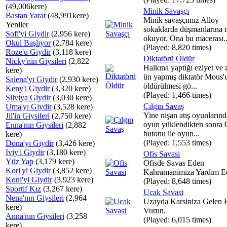
(49,006kere)
Minik Savaşçı
Bastan Yarat
(48,991kere)
Minik savaşçımız Alloy
Yeniler
sokaklarda düşmanlarına
Sofi'yi Giydir
(2,956 kere)
okuyor. Ona bu macerası..
Okul Başlıyor
(2,784 kere)
(Played: 8,820 times)
Roze'u Giydir
(3,118 kere)
Diktatörü Öldür
Nicky'nin Giysileri
(2,822
Halkına yaptığı eziyet ve 
kere)
ün yapmış diktatör Mous'
Salena'yı Giydir
(2,930 kere)
öldürülmesi gö...
Keny'i Giydir
(3,320 kere)
(Played: 1,466 times)
Silviya Giydir
(3,030 kere)
Çılgın Savaş
Uma'yı Giydir
(3,528 kere)
Yine nişan atış oyunlarınd
Jil'in Giysileri
(2,750 kere)
oyun yüklendikten sonra
Enna'nın Giysileri
(2,882
butonu ile oyun...
kere)
(Played: 1,553 times)
Dona'yı Giydir
(3,426 kere)
Iviy'i Giydir
(3,180 kere)
Ofis Savasi
Yüz Yap
(3,179 kere)
Ofisde Savas Eden
Kori'yi Giydir
(3,852 kere)
Kahramanimiza Yardim E
Koni'yi Giydir
(3,923 kere)
(Played: 8,648 times)
Sportif Kız
(3,267 kere)
Ucak Savasi
Nena'nın Giysileri
(2,964
Uzayda Karsiniza Gelen 
kere)
Vurun.
Anna'nın Giysileri
(3,258
(Played: 6,015 times)
kere)