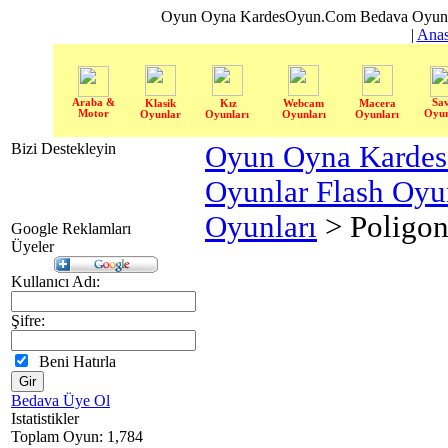
Oyun Oyna KardesOyun.Com Bedava Oyun 
|
Anas
Araba &
Sa
Klasik
Kız
Webcam
Macera
Motor
Oyun
Oyunlar
Oyunları
Oyunları
Oyunları
Bizi Destekleyin
Oyun Oyna Karde
Oyunlar Flash Oy
Oyunları
> Poligo
Google Reklamları
Üyeler
Kullanıcı Adı:
Şifre:
Beni Hatırla
Bedava Üye Ol
Istatistikler
Toplam Oyun: 1,784