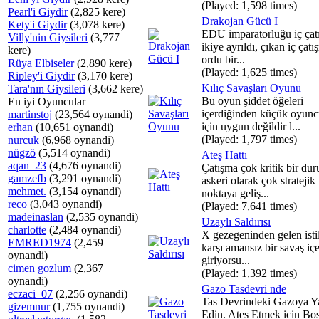
(Played: 1,598 times)
Pearl'i Giydir
(2,825 kere)
Drakojan Gücü I
Kety'i Giydir
(3,078 kere)
EDU imparatorluğu iç çat
Villy'nin Giysileri
(3,777
ikiye ayrıldı, çıkan iç çatı
kere)
ordu bir...
Rüya Elbiseler
(2,890 kere)
(Played: 1,625 times)
Ripley'i Giydir
(3,170 kere)
Kılıç Savaşları Oyunu
Tara'nın Giysileri
(3,662 kere)
Bu oyun şiddet öğeleri
En iyi Oyuncular
içerdiğinden küçük oyunc
martinstoj
(23,564 oynandi)
için uygun değildir l...
erhan
(10,651 oynandi)
(Played: 1,797 times)
nurcuk
(6,968 oynandi)
nügzö
(5,514 oynandi)
Ateş Hattı
aqan_23
(4,676 oynandi)
Çatışma çok kritik bir du
gamzefb
(3,291 oynandi)
askeri olarak çok stratejik 
mehmet.
(3,154 oynandi)
noktaya geliş...
reco
(3,043 oynandi)
(Played: 7,641 times)
madeinaslan
(2,535 oynandi)
Uzaylı Saldırısı
charlotte
(2,484 oynandi)
X gezegeninden gelen istil
EMRED1974
(2,459
karşı amansız bir savaş içe
oynandi)
giriyorsu...
cimen gozlum
(2,367
(Played: 1,392 times)
oynandi)
Gazo Tasdevri nde
eczaci_07
(2,256 oynandi)
Tas Devrindeki Gazoya Y
gizemnur
(1,755 oynandi)
Edin. Ates Etmek icin Bo