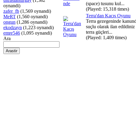
ultraslanturgay
(1,582
(space) tusunu kul...
oynandi)
(Played: 15,318 times)
zafer_fb
(1,569 oynandi)
Terra'dan Kaçış Oyunu
MeRT
(1,560 oynandi)
Terra gezegeninde kanundı
ongun
(1,286 oynandi)
suçlu olarak ilan edildiniz
ekodzayn
(1,223 oynandi)
terra güçleri...
emre546
(1,095 oynandi)
(Played: 1,409 times)
Ara