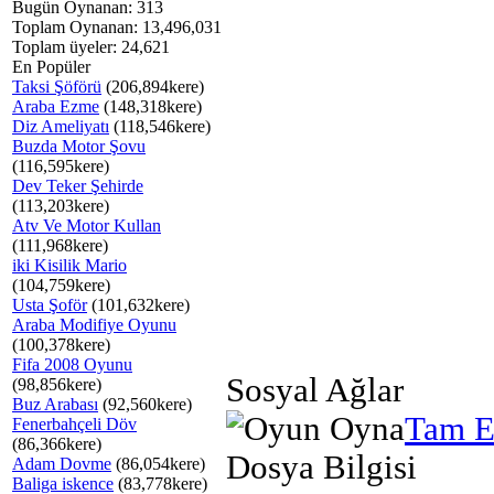
Bugün Oynanan: 313
Toplam Oynanan: 13,496,031
Toplam üyeler: 24,621
En Popüler
Taksi Şöförü
(206,894kere)
Araba Ezme
(148,318kere)
Diz Ameliyatı
(118,546kere)
Buzda Motor Şovu
(116,595kere)
Dev Teker Şehirde
(113,203kere)
Atv Ve Motor Kullan
(111,968kere)
iki Kisilik Mario
(104,759kere)
Usta Şoför
(101,632kere)
Araba Modifiye Oyunu
(100,378kere)
Fifa 2008 Oyunu
Sosyal Ağlar
(98,856kere)
Buz Arabası
(92,560kere)
Tam E
Fenerbahçeli Döv
(86,366kere)
Dosya Bilgisi
Adam Dovme
(86,054kere)
Baliga iskence
(83,778kere)