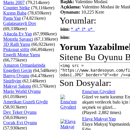
Başlık:
Valentino Modasi
Mario 2007
(79,214kere)
Açıklama:
Valentino Modasi ile Mank
Counter Strike
(79,116kere)
Oynanan:
10,225 Kere
Kızgın Baba
(78,659kere)
Pasta Yap
(74,821kere)
Yorumlar:
Galatasarayli Dov
(69,338kere)
isim:
*_a*_l*_o*_
Ağaçda Ev Yap
(67,998kere)
isim:
Motorlu Savasçi
(67,138kere)
3D Ralli Yarışı
(66,922kere)
Yorum Yazabilmek
Piskopat söför
(66,894kere)
Engelli Motor Yarışı
Sitene Bu Oyunu B
(66,775kere)
Amazon Ormanlarinda
Engelleri Gecin
(64,548kere)
Banyo Oyunu
(64,478kere)
Son Dosyalar:
Sinirliyim
(62,148kere)
Makyaj Salonu
(61,576kere)
Mario World Oyunu
Enna'nın Giysileri
(61,018kere)
Güzel ve narin kızımız E
Amerikan Guzeli Giydir
akşam verilecek balo için 
(58,913kere)
seçmek ve güzel...
Dev Teker Oyunu
(Played: 2,882 times)
(58,639kere)
Elaya Makyaj Yap
Çocuk Evi Oyunu
Elaya Makyaj Yapmasind
(57,930kere)
Edin.