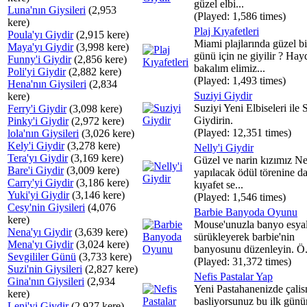
güzel elbi...
Luna'nın Giysileri
(2,953
(Played: 1,586 times)
kere)
Plaj Kıyafetleri
Poula'yı Giydir
(2,915 kere)
Miami plajlarında güzel bir
Maya'yı Giydir
(3,998 kere)
günü için ne giyilir ? Hay
Funny'i Giydir
(2,856 kere)
bakalım elimiz...
Poli'yi Giydir
(2,882 kere)
(Played: 1,493 times)
Hena'nın Giysileri
(2,834
Suziyi Giydir
kere)
Suziyi Yeni Elbiseleri ile 
Ferry'i Giydir
(3,098 kere)
Giydirin.
Pinky'i Giydir
(2,972 kere)
(Played: 12,351 times)
lola'nın Giysileri
(3,026 kere)
Kely'i Giydir
(3,278 kere)
Nelly'i Giydir
Tera'yı Giydir
(3,169 kere)
Güzel ve narin kızımız Ne
Bare'i Giydir
(3,009 kere)
yapılacak ödül törenine da
Carry'yi Giydir
(3,186 kere)
kıyafet se...
Yuki'yi Giydir
(3,146 kere)
(Played: 1,546 times)
Cesy'nin Giysileri
(4,076
Barbie Banyoda Oyunu
kere)
Mouse'unuzla banyo esyal
Nena'yı Giydir
(3,639 kere)
sürükleyerek barbie'nin
Mena'yı Giydir
(3,024 kere)
banyosunu düzenleyin. Ö.
Sevgililer Günü
(3,733 kere)
(Played: 31,372 times)
Suzi'nin Giysileri
(2,827 kere)
Nefis Pastalar Yap
Gina'nın Giysileri
(2,934
Yeni Pastahanenizde çali
kere)
basliyorsunuz bu ilk günü
Leni'yi Giydir
(2,927 kere)