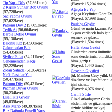
Tip Yap - Döv
(57,861kere)
(Played: 15,204 times)
2 Kişilik Sünger Bob Oyunu
Ağaçda Ev Yap
(57,728kere)
Ağaça Keyfinize Göre Ev
Sac Yapma Oyunu
(Played: 67,998 times)
(57,622kere)
Paula'yı Giydir
Patronu Döv 2
(57,053kere)
Güzel ve narin kızımız Po
Terlik At
(56,664kere)
akşam verilecek balo için 
Barbie Defile Oyunu
seçmek ve güze...
(55,130kere)
(Played: 1,504 times)
Balonlu Kiz
(54,560kere)
Hafta Sonu Gezisi
Çaktırmadan Bak
Günlerden cuma önümüz 
(54,435kere)
sonu derslerimizi bitirdikt
Sivilce Patlat
(54,211kere)
biraz gezip r...
Cehennemden Kaçış
(Played: 1,440 times)
(52,229kere)
Zidan Sahada
(51,859kere)
Cesy'nin Giysileri
Nefis Pastalar Yap
Şık Manken Cesy yıllık G
(50,477kere)
düzeltme ve kıyafetlerini 
Patronu Döv
(50,421kere)
işini sizler...
Pacman Duvar Oyunu
(Played: 4,076 times)
(50,234kere)
Carin'i Süsle
Liseli Kız Giydir
Güzel arkadaşımız Carin
(49,835kere)
süslenmek ve güzelleşmek
Asik Mario
(49,397kere)
sizinle birlikte makyaj...
Buz Dağında Engelli Yarış