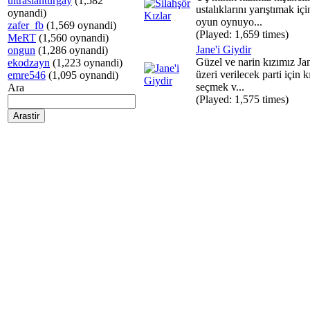
ultraslanturgay
(1,582
ustalıklarını yarıştımak içi
oynandi)
oyun oynuyo...
zafer_fb
(1,569 oynandi)
(Played: 1,659 times)
MeRT
(1,560 oynandi)
Jane'i Giydir
ongun
(1,286 oynandi)
Güzel ve narin kızımız J
ekodzayn
(1,223 oynandi)
üzeri verilecek parti için k
emre546
(1,095 oynandi)
seçmek v...
Ara
(Played: 1,575 times)