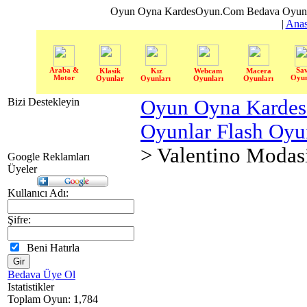
Oyun Oyna KardesOyun.Com Bedava Oyun 
|
Anas
Araba &
Sa
Klasik
Kız
Webcam
Macera
Motor
Oyun
Oyunlar
Oyunları
Oyunları
Oyunları
Bizi Destekleyin
Oyun Oyna Karde
Oyunlar Flash Oy
> Valentino Modas
Google Reklamları
Üyeler
Kullanıcı Adı:
Şifre:
Beni Hatırla
Bedava Üye Ol
Istatistikler
Toplam Oyun: 1,784