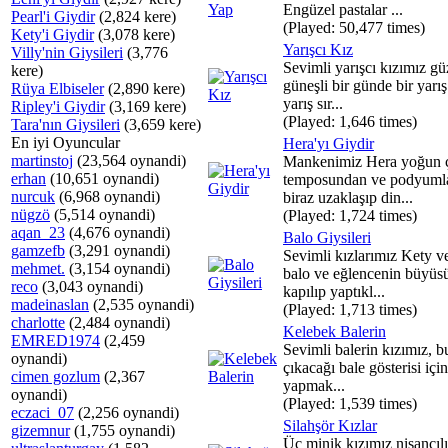
Engüzel pastalar ...
Pearl'i Giydir
(2,824 kere)
(Played: 50,477 times)
Kety'i Giydir
(3,078 kere)
Yarışcı Kız
Villy'nin Giysileri
(3,776
Sevimli yarışcı kızımız gü
kere)
güneşli bir günde bir yar
Rüya Elbiseler
(2,890 kere)
yarış sır...
Ripley'i Giydir
(3,169 kere)
(Played: 1,646 times)
Tara'nın Giysileri
(3,659 kere)
En iyi Oyuncular
Hera'yı Giydir
martinstoj
(23,564 oynandi)
Mankenimiz Hera yoğun 
erhan
(10,651 oynandi)
temposundan ve podyuml
nurcuk
(6,968 oynandi)
biraz uzaklaşıp din...
nügzö
(5,514 oynandi)
(Played: 1,724 times)
aqan_23
(4,676 oynandi)
Balo Giysileri
gamzefb
(3,291 oynandi)
Sevimli kızlarımız Kety v
mehmet.
(3,154 oynandi)
balo ve eğlencenin büyüs
reco
(3,043 oynandi)
kapılıp yaptıkl...
madeinaslan
(2,535 oynandi)
(Played: 1,713 times)
charlotte
(2,484 oynandi)
Kelebek Balerin
EMRED1974
(2,459
Sevimli balerin kızımız, b
oynandi)
çıkacağı bale gösterisi için
cimen gozlum
(2,367
yapmak...
oynandi)
(Played: 1,539 times)
eczaci_07
(2,256 oynandi)
Silahşör Kızlar
gizemnur
(1,755 oynandi)
Üç minik kızımız nişancılı