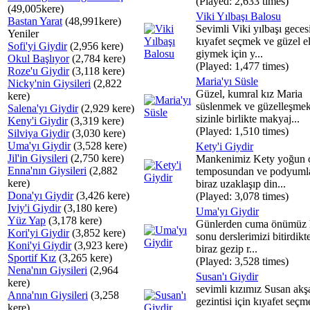
(Played: 2,633 times)
(49,005kere)
Viki Yılbaşı Balosu
Bastan Yarat
(48,991kere)
Sevimli Viki yılbaşı geces
Yeniler
kıyafet seçmek ve güzel el
Sofi'yi Giydir
(2,956 kere)
giymek için y...
Okul Başlıyor
(2,784 kere)
(Played: 1,477 times)
Roze'u Giydir
(3,118 kere)
Maria'yı Süsle
Nicky'nin Giysileri
(2,822
Güzel, kumral kız Maria
kere)
süslenmek ve güzelleşmek
Salena'yı Giydir
(2,929 kere)
sizinle birlikte makyaj...
Keny'i Giydir
(3,319 kere)
(Played: 1,510 times)
Silviya Giydir
(3,030 kere)
Uma'yı Giydir
(3,528 kere)
Kety'i Giydir
Jil'in Giysileri
(2,750 kere)
Mankenimiz Kety yoğun 
Enna'nın Giysileri
(2,882
temposundan ve podyuml
kere)
biraz uzaklaşıp din...
Dona'yı Giydir
(3,426 kere)
(Played: 3,078 times)
Iviy'i Giydir
(3,180 kere)
Uma'yı Giydir
Yüz Yap
(3,178 kere)
Günlerden cuma önümüz 
Kori'yi Giydir
(3,852 kere)
sonu derslerimizi bitirdikt
Koni'yi Giydir
(3,923 kere)
biraz gezip r...
Sportif Kız
(3,265 kere)
(Played: 3,528 times)
Nena'nın Giysileri
(2,964
Susan'ı Giydir
kere)
sevimli kızımız Susan akş
Anna'nın Giysileri
(3,258
gezintisi için kıyafet seç
kere)