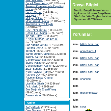
Piskopat söför
(66,883kere)
Engelli Motor Yarışı
(66,768kere)
Dosya Bilgisi
Amazon Ormanlarinda Engelleri
Gecin
(64,541kere)
Başlık:
Engelli Motor Yarışı
Banyo Oyunu
(64,474kere)
Açıklama:
Motoru Engellere 
Sinirliyim
(62,141kere)
Götürün. Yön Tuşları İle Kon
Makyaj Salonu
(61,570kere)
Oynanan:
66,768 Kere
Mario World Oyunu
(61,015kere)
Amerikan Guzeli Giydir
(58,910kere)
Dev Teker Oyunu
(58,635kere)
Çocuk Evi Oyunu
(57,927kere)
Yorumlar:
Tip Yap - Döv
(57,853kere)
2 Kişilik Sünger Bob Oyunu
(57,717kere)
isim:
bitlisli_berk_can
Sac Yapma Oyunu
(57,615kere)
Patronu Döv 2
(57,047kere)
Terlik At
(56,661kere)
isim:
ahmet mesut
Barbie Defile Oyunu
(55,127kere)
Balonlu Kiz
(54,553kere)
isim:
bitlisli_berk_can
Çaktırmadan Bak
(54,431kere)
Sivilce Patlat
(54,204kere)
isim:
bitlisli_berk_can
Cehennemden Kaçış
(52,224kere)
Zidan Sahada
(51,855kere)
Nefis Pastalar Yap
(50,474kere)
isim:
bitlisli_berk_can
Patronu Döv
(50,420kere)
Pacman Duvar Oyunu
isim:
charlotte
(50,229kere)
Liseli Kız Giydir
(49,833kere)
isim:
Asik Mario
(49,393kere)
Buz Dağında Engelli Yarış
(49,001kere)
isim:
muhammetcan
Bastan Yarat
(48,988kere)
isim:
Yeniler
isim:
swat
Sofi'yi Giydir
(2,955 kere)
Okul Başlıyor
(2,778 kere)