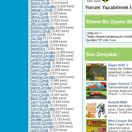
klas oyun
Roze'u Giydir
(3,114 kere)
Nicky'nin Giysileri
(2,819 kere)
Yorum Yazabilmek İç
Salena'yı Giydir
(2,928 kere)
Keny'i Giydir
(3,315 kere)
Silviya Giydir
(3,027 kere)
Uma'yı Giydir
(3,522 kere)
Sitene Bu Oyunu Be
Jil'in Giysileri
(2,746 kere)
Enna'nın Giysileri
(2,878 kere)
Dona'yı Giydir
(3,422 kere)
Iviy'i Giydir
(3,176 kere)
Yüz Yap
(3,175 kere)
Kori'yi Giydir
(3,849 kere)
Koni'yi Giydir
(3,919 kere)
Sportif Kız
(3,261 kere)
Nena'nın Giysileri
(2,959 kere)
Son Dosyalar:
Anna'nın Giysileri
(3,255 kere)
Luna'nın Giysileri
(2,951 kere)
Poula'yı Giydir
(2,908 kere)
Süper Drift !!
Maya'yı Giydir
(3,992 kere)
Harika bir Driftin
Funny'i Giydir
(2,854 kere)
dolanbaçlı yolları
Poli'yi Giydir
(2,877 kere)
(Played: 4,407 time
Hena'nın Giysileri
(2,832 kere)
Ferry'i Giydir
(3,095 kere)
Çılgın Sürücü
Pinky'i Giydir
(2,964 kere)
Tamamamıyla çıl
lola'nın Giysileri
(3,023 kere)
oyunda amacınız 
Kely'i Giydir
(3,274 kere)
(Played: 1,742 time
Tera'yı Giydir
(3,167 kere)
Bare'i Giydir
(3,006 kere)
Carry'yi Giydir
(3,184 kere)
Artistik BMX
Yuki'yi Giydir
(3,143 kere)
bisiklet akrobasi 
Cesy'nin Giysileri
(4,074 kere)
oyun. Oyun yükle
Nena'yı Giydir
(3,637 kere)
(Played: 19,888 ti
Mena'yı Giydir
(3,023 kere)
Sevgililer Günü
(3,730 kere)
Mini Cooper Ral
Suzi'nin Giysileri
(2,824 kere)
Mini Cooper ile t
Gina'nın Giysileri
(2,926 kere)
çıkarıyorsunuz. M
Leni'yi Giydir
(2,923 kere)
(Played: 5,635 time