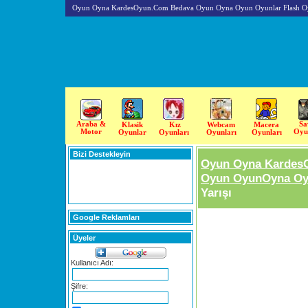
Oyun Oyna KardesOyun.Com Bedava Oyun Oyna Oyun Oyunlar Flash O
Araba &
Sa
Klasik
Kız
Webcam
Macera
Motor
Oyu
Oyunlar
Oyunları
Oyunları
Oyunları
Bizi Destekleyin
Oyun Oyna Kardes
Oyun OyunOyna Oyu
Yarışı
Google Reklamları
Üyeler
Kullanıcı Adı:
Şifre: