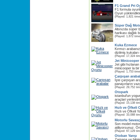
F1 Grand Pri 
F1 formula oyunl
Oyun yüklendikt
(Played: 1,821 time
Süper Dağ Mot
Altınızda süper b
harikası dağlık b
(Played: 1,672 time
Kuka Ezmece
Kırmızı arabanız
dizilmiş kukaları
(Played: 17,324 ti
Jet Minicoope
Jet gibi hızlanan
minicooper la bir 
(Played: 1,753 time
Çarpışan araba
İşte çarpışan a
panayırların vaz
(Played: 29,752 ti
Otopark
istanbul'un yogu
araçlari yerlestir
(Played: 15,138 ti
Hızlı ve Öfkeli
Hızlı ve Öfkeli 
(Played: 33,088 ti
Motorlu Savasç
Son model motosi
atiliyorsunuz. Ö
(Played: 67,129 ti
Otoban Yarışı
Zamana ve bilgis