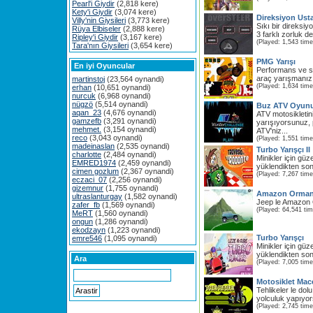
Pearl'i Giydir
(2,818 kere)
Kety'i Giydir
(3,074 kere)
Direksiyon Ust
Villy'nin Giysileri
(3,773 kere)
Sıkı bir direksi
Rüya Elbiseler
(2,888 kere)
3 farklı zorluk d
Ripley'i Giydir
(3,167 kere)
(Played: 1,543 time
Tara'nın Giysileri
(3,654 kere)
PMG Yarışı
En iyi Oyuncular
Performans ve sür
araç yarışmanız i
martinstoj
(23,564 oynandi)
(Played: 1,634 time
erhan
(10,651 oynandi)
nurcuk
(6,968 oynandi)
nügzö
(5,514 oynandi)
Buz ATV Oyun
aqan_23
(4,676 oynandi)
ATV motosikletini
gamzefb
(3,291 oynandi)
yarışıyorsunuz, 
mehmet.
(3,154 oynandi)
ATV'niz...
reco
(3,043 oynandi)
(Played: 1,551 time
madeinaslan
(2,535 oynandi)
Turbo Yarışçı II
charlotte
(2,484 oynandi)
Minikler için gü
EMRED1974
(2,459 oynandi)
yüklendikten so
cimen gozlum
(2,367 oynandi)
(Played: 7,267 time
eczaci_07
(2,256 oynandi)
gizemnur
(1,755 oynandi)
Amazon Ormanla
ultraslanturgay
(1,582 oynandi)
Jeep le Amazon O
zafer_fb
(1,569 oynandi)
(Played: 64,541 ti
MeRT
(1,560 oynandi)
ongun
(1,286 oynandi)
ekodzayn
(1,223 oynandi)
Turbo Yarışçı
emre546
(1,095 oynandi)
Minikler için gü
yüklendikten son
Ara
(Played: 7,005 time
Motosiklet Mac
Tehlikeler le dolu
yolculuk yapıyor
(Played: 2,745 time