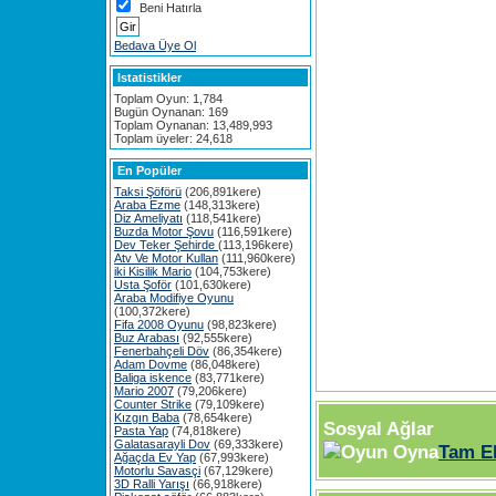
Beni Hatırla
Bedava Üye Ol
Istatistikler
Toplam Oyun: 1,784
Bugün Oynanan: 169
Toplam Oynanan: 13,489,993
Toplam üyeler: 24,618
En Popüler
Taksi Şöförü
(206,891kere)
Araba Ezme
(148,313kere)
Diz Ameliyatı
(118,541kere)
Buzda Motor Şovu
(116,591kere)
Dev Teker Şehirde
(113,196kere)
Atv Ve Motor Kullan
(111,960kere)
iki Kisilik Mario
(104,753kere)
Usta Şoför
(101,630kere)
Araba Modifiye Oyunu
(100,372kere)
Fifa 2008 Oyunu
(98,823kere)
Buz Arabası
(92,555kere)
Fenerbahçeli Döv
(86,354kere)
Adam Dovme
(86,048kere)
Baliga iskence
(83,771kere)
Mario 2007
(79,206kere)
Counter Strike
(79,109kere)
Kızgın Baba
(78,654kere)
Sosyal Ağlar
Pasta Yap
(74,818kere)
Galatasarayli Dov
(69,333kere)
Tam E
Ağaçda Ev Yap
(67,993kere)
Motorlu Savasçi
(67,129kere)
3D Ralli Yarışı
(66,918kere)