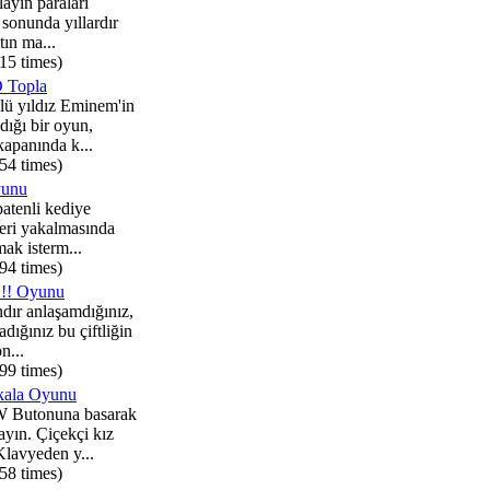
layın paraları
sonunda yıllardır
tın ma...
15 times)
 Topla
ü yıldız Eminem'in
dığı bir oyun,
apanında k...
54 times)
yunu
atenli kediye
leri yakalmasında
ak isterm...
94 times)
 !! Oyunu
ır anlaşamdığınız,
dığınız bu çiftliğin
n...
99 times)
kala Oyunu
Butonuna basarak
ayın. Çiçekçi kız
Klavyeden y...
58 times)