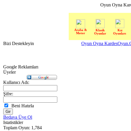
Oyun Oyna Kar
Araba &
Klasik
Kız
Motor
Oyunlar
Oyunları
Bizi Destekleyin
Oyun Oyna KardesOyun.C
Google Reklamları
Üyeler
Kullanıcı Adı:
Şifre:
Beni Hatırla
Bedava Üye Ol
Istatistikler
Toplam Oyun: 1,784