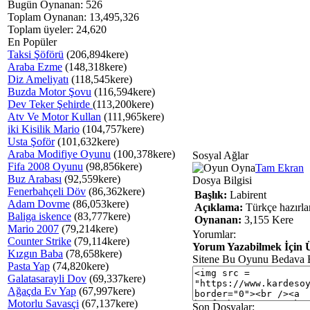
Bugün Oynanan: 526
Toplam Oynanan: 13,495,326
Toplam üyeler: 24,620
En Popüler
Taksi Şöförü
(206,894kere)
Araba Ezme
(148,318kere)
Diz Ameliyatı
(118,545kere)
Buzda Motor Şovu
(116,594kere)
Dev Teker Şehirde
(113,200kere)
Atv Ve Motor Kullan
(111,965kere)
iki Kisilik Mario
(104,757kere)
Usta Şoför
(101,632kere)
Araba Modifiye Oyunu
(100,378kere)
Sosyal Ağlar
Fifa 2008 Oyunu
(98,856kere)
Tam Ekran
Buz Arabası
(92,559kere)
Dosya Bilgisi
Fenerbahçeli Döv
(86,362kere)
Başlık:
Labirent
Adam Dovme
(86,053kere)
Açıklama:
Türkçe hazırla
Baliga iskence
(83,777kere)
Oynanan:
3,155 Kere
Mario 2007
(79,214kere)
Yorumlar:
Counter Strike
(79,114kere)
Yorum Yazabilmek İçin Ü
Kızgın Baba
(78,658kere)
Sitene Bu Oyunu Bedava 
Pasta Yap
(74,820kere)
Galatasarayli Dov
(69,337kere)
Ağaçda Ev Yap
(67,997kere)
Motorlu Savasçi
(67,137kere)
Son Dosyalar: