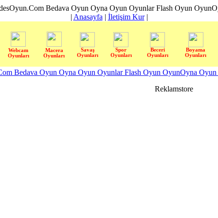
desOyun.Com Bedava Oyun Oyna Oyun Oyunlar Flash Oyun OyunOyn
|
Anasayfa
|
İletişim Kur
|
Savaş
Spor
Beceri
Boyama
Webcam
Macera
Oyunları
Oyunları
Oyunları
Oyunları
Oyunları
Oyunları
om Bedava Oyun Oyna Oyun Oyunlar Flash Oyun OyunOyna Oyun S
Reklamstore