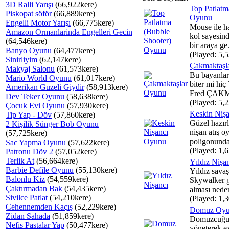
3D Ralli Yarışı
(66,922kere)
Top Patlatm
Piskopat söför
(66,889kere)
Oyunu
Engelli Motor Yarışı
(66,775kere)
Mouse ile ha
Amazon Ormanlarinda Engelleri Gecin
kol sayesind
(64,546kere)
bir araya ge.
Banyo Oyunu
(64,477kere)
(Played: 5,5
Sinirliyim
(62,147kere)
Çakmaktaşl
Makyaj Salonu
(61,573kere)
Bu bayanların
Mario World Oyunu
(61,017kere)
biter mi hiç
Amerikan Guzeli Giydir
(58,913kere)
Fred ÇAKM
Dev Teker Oyunu
(58,638kere)
(Played: 5,2
Çocuk Evi Oyunu
(57,930kere)
Keskin Niş
Tip Yap - Döv
(57,860kere)
Güzel hazır
2 Kişilik Sünger Bob Oyunu
nişan atış o
(57,725kere)
poligonunda 
Sac Yapma Oyunu
(57,622kere)
(Played: 1,6
Patronu Döv 2
(57,052kere)
Terlik At
(56,664kere)
Yıldız Nişa
Barbie Defile Oyunu
(55,130kere)
Yıldız sava
Balonlu Kiz
(54,559kere)
Skywalker g
Çaktırmadan Bak
(54,435kere)
alması neden
Sivilce Patlat
(54,210kere)
(Played: 1,3
Cehennemden Kaçış
(52,229kere)
Domuz Oy
Zidan Sahada
(51,859kere)
Domuzcuğu y
Nefis Pastalar Yap
(50,477kere)
yöneterek ex