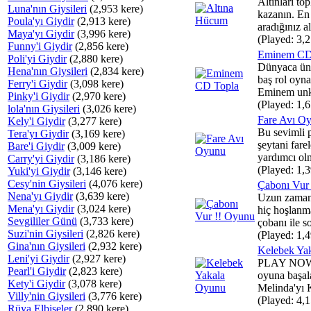
Altınları top
Luna'nın Giysileri
(2,953 kere)
kazanın. En 
Poula'yı Giydir
(2,913 kere)
aradığınız al
Maya'yı Giydir
(3,996 kere)
(Played: 3,2
Funny'i Giydir
(2,856 kere)
Eminem CD
Poli'yi Giydir
(2,880 kere)
Dünyaca ünl
Hena'nın Giysileri
(2,834 kere)
baş rol oyna
Ferry'i Giydir
(3,098 kere)
Eminem unk
Pinky'i Giydir
(2,970 kere)
(Played: 1,6
lola'nın Giysileri
(3,026 kere)
Fare Avı O
Kely'i Giydir
(3,277 kere)
Bu sevimli p
Tera'yı Giydir
(3,169 kere)
şeytani fare
Bare'i Giydir
(3,009 kere)
yardımcı olm
Carry'yi Giydir
(3,186 kere)
(Played: 1,3
Yuki'yi Giydir
(3,146 kere)
Cesy'nin Giysileri
(4,076 kere)
Çabonı Vur
Nena'yı Giydir
(3,639 kere)
Uzun zamand
Mena'yı Giydir
(3,024 kere)
hiç hoşlanma
Sevgililer Günü
(3,733 kere)
çobanı ile so
Suzi'nin Giysileri
(2,826 kere)
(Played: 1,4
Gina'nın Giysileri
(2,932 kere)
Kelebek Ya
Leni'yi Giydir
(2,927 kere)
PLAY NOW 
Pearl'i Giydir
(2,823 kere)
oyuna başal
Kety'i Giydir
(3,078 kere)
Melinda'yı 
Villy'nin Giysileri
(3,776 kere)
(Played: 4,1
Rüya Elbiseler
(2,890 kere)