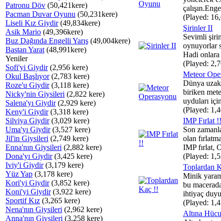
Patronu Döv
(50,421kere)
çalışın.Engel
Pacman Duvar Oyunu
(50,231kere)
(Played: 16
Liseli Kız Giydir
(49,834kere)
Şirinler II
Asik Mario
(49,396kere)
Sevimli şiri
Buz Dağında Engelli Yarış
(49,004kere)
oynuyorlar si
Bastan Yarat
(48,991kere)
Hadi onlara 
Yeniler
(Played: 2,7
Sofi'yi Giydir
(2,956 kere)
Meteor Ope
Okul Başlıyor
(2,783 kere)
Dünya uzak
Roze'u Giydir
(3,118 kere)
biriken mete
Nicky'nin Giysileri
(2,822 kere)
uyduları için
Salena'yı Giydir
(2,929 kere)
(Played: 1,4
Keny'i Giydir
(3,318 kere)
Silviya Giydir
(3,029 kere)
IMP Fırlat !
Uma'yı Giydir
(3,527 kere)
Son zamanla
Jil'in Giysileri
(2,749 kere)
olan fırlatm
Enna'nın Giysileri
(2,882 kere)
IMP fırlat, 
Dona'yı Giydir
(3,425 kere)
(Played: 1,5
Iviy'i Giydir
(3,179 kere)
Toplardan K
Yüz Yap
(3,178 kere)
Minik yaram
Kori'yi Giydir
(3,852 kere)
bu macerada
Koni'yi Giydir
(3,922 kere)
ihtiyaç duyu
Sportif Kız
(3,265 kere)
(Played: 1,4
Nena'nın Giysileri
(2,962 kere)
Altına Hüc
Anna'nın Giysileri
(3,258 kere)