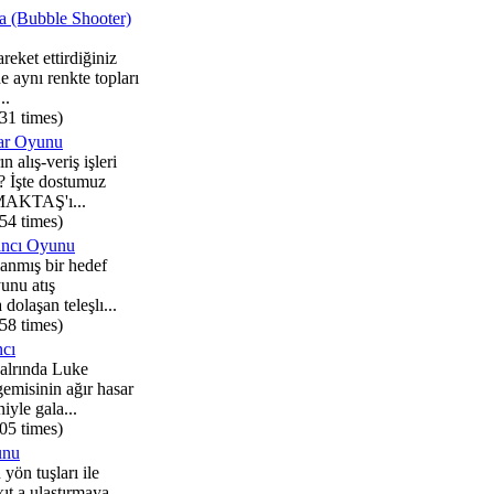
a (Bubble Shooter)
reket ettirdiğiniz
e aynı renkte topları
..
31 times)
ar Oyunu
 alış-veriş işleri
 ? İşte dostumuz
AKTAŞ'ı...
54 times)
ancı Oyunu
lanmış bir hedef
yunu atış
dolaşan teleşlı...
58 times)
ncı
şalrında Luke
emisinin ağır hasar
iyle gala...
05 times)
unu
ön tuşları ile
ıt a ulaştırmaya