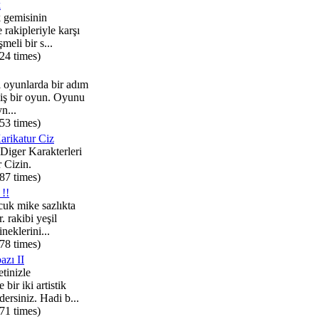
k
 gemisinin
 rakipleriyle karşı
meli bir s...
24 times)
ı oyunlarda bir adım
miş bir oyun. Oyunu
n...
53 times)
arikatur Ciz
Diger Karakterleri
r Cizin.
87 times)
 !!
uk mike sazlıkta
. rakibi yeşil
neklerini...
78 times)
zı II
tinizle
bir iki artistik
dersiniz. Hadi b...
71 times)