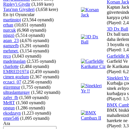
Korsan Jac
Ripley'i Giydir
(3,169 kere)
Kaptan Jack
Tara'nın Giysileri
(3,658 kere)
güvertesinde
En iyi Oyuncular
karşıya çekiş
martinstoj
(23,564 oynandi)
(Played: 2,4
erhan
(10,651 oynandi)
3D Dx Ball
nurcuk
(6,968 oynandi)
Dx ball tarz
nügzö
(5,514 oynandi)
daha ilerle
aqan_23
(4,676 oynandi)
3 boyutlu oy
gamzefb
(3,291 oynandi)
(Played: 1,4
mehmet.
(3,154 oynandi)
reco
(3,043 oynandi)
Garfieldle K
madeinaslan
(2,535 oynandi)
Garfield Ve 
charlotte
(2,484 oynandi)
ile Karikatu
EMRED1974
(2,459 oynandi)
(Played: 6,2
cimen gozlum
(2,367 oynandi)
Sinekleri Ye
eczaci_07
(2,256 oynandi)
Kurbağa çoc
gizemnur
(1,755 oynandi)
sinek avlıyor
ultraslanturgay
(1,582 oynandi)
kurbağaya si
zafer_fb
(1,569 oynandi)
(Played: 1,5
MeRT
(1,560 oynandi)
BMX Camba
ongun
(1,286 oynandi)
BMX bisikle
ekodzayn
(1,223 oynandi)
mahallenizde 
emre546
(1,095 oynandi)
harekete ne 
Ara
(Played: 3,3