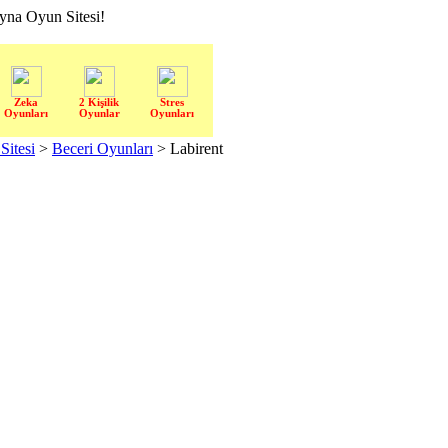
a Oyun Sitesi!
Zeka
2 Kişilik
Stres
Oyunları
Oyunlar
Oyunları
itesi
>
Beceri Oyunları
> Labirent