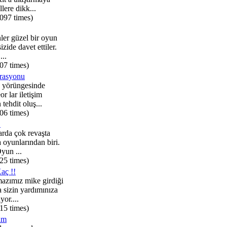
lere dikk...
,097 times)
nler güzel bir oyun
zide davet ettiler.
...
07 times)
rasyonu
 yörüngesinde
or lar iletişim
 tehdit oluş...
06 times)
!
rda çok revaşta
a oyunlarından biri.
Oyun ...
25 times)
aç !!
azımız mike girdiği
 sizin yardımınıza
yor....
15 times)
um