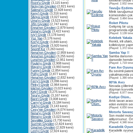
iskelenin önüde
Roze'u Giydir
(3,115 kere)
(Played: 2,932 time
Nicky'nin Giysileri
(2,821 kere)
Tavuğu Ezdirm
Salena'yı Giydir
(2,928 kere)
Minik tavuğumuz
Keny'i Giydir
(3,316 kere)
kümesinden çok u
Silviya Giydir
(3,027 kere)
(Played: 3,464 time
Uma'yı Giydir
(3,523 kere)
Roket Pilotu
Jil'in Giysileri
(2,747 kere)
Gelişmiş bir uza
Enna'nın Giysileri
(2,879 kere)
programında eğiti
Dona'yı Giydir
(3,422 kere)
(Played: 3,139 time
Iviy'i Giydir
(3,178 kere)
Kelebek Yakala
Yüz Yap
(3,176 kere)
Renkli, irili ufak
Kori'yi Giydir
(3,849 kere)
kolleksiyon yapm
Koni'yi Giydir
(3,920 kere)
(Played: 1,372 time
Sportif Kız
(3,263 kere)
Nena'nın Giysileri
(2,959 kere)
Samba Yap !!
Anna'nın Giysileri
(3,255 kere)
Samba dansının e
Luna'nın Giysileri
(2,951 kere)
dansedin hemde s
Poula'yı Giydir
(2,908 kere)
(Played: 1,719 time
Maya'yı Giydir
(3,993 kere)
Fare Avı Oyun
Funny'i Giydir
(2,854 kere)
Bu sevimli patenl
Poli'yi Giydir
(2,877 kere)
yakalmasında ya
Hena'nın Giysileri
(2,832 kere)
(Played: 1,390 time
Ferry'i Giydir
(3,096 kere)
80'lik Avcı
Pinky'i Giydir
(2,964 kere)
Nevada çöllerin
lola'nın Giysileri
(3,023 kere)
düşman kuvvetler
Kely'i Giydir
(3,275 kere)
(Played: 8,977 time
Tera'yı Giydir
(3,167 kere)
Kediye Ölüm..
Bare'i Giydir
(3,008 kere)
Artık tavan ara
Carry'yi Giydir
(3,184 kere)
eden evinizin sev
Yuki'yi Giydir
(3,143 kere)
(Played: 4,650 time
Cesy'nin Giysileri
(4,074 kere)
Motorlu Savasç
Nena'yı Giydir
(3,637 kere)
Son model motosi
Mena'yı Giydir
(3,023 kere)
atiliyorsunuz. Ö
Sevgililer Günü
(3,730 kere)
(Played: 4,346 time
Suzi'nin Giysileri
(2,824 kere)
Karadelik Oyu
Gina'nın Giysileri
(2,929 kere)
Karadelik oyunu
Leni'yi Giydir
(2,924 kere)