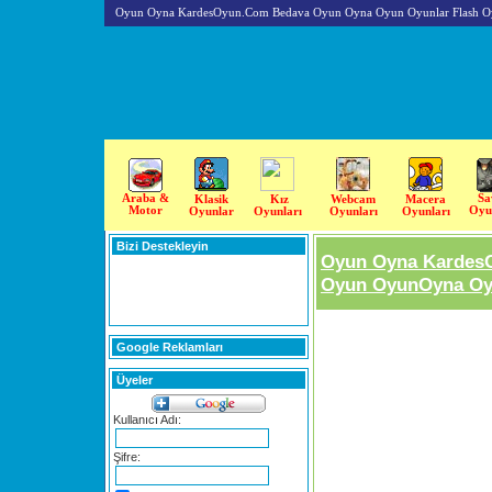
Oyun Oyna KardesOyun.Com Bedava Oyun Oyna Oyun Oyunlar Flash O
Araba &
Sa
Klasik
Kız
Webcam
Macera
Motor
Oyu
Oyunlar
Oyunları
Oyunları
Oyunları
Bizi Destekleyin
Oyun Oyna Kardes
Oyun OyunOyna Oyu
Google Reklamları
Üyeler
Kullanıcı Adı:
Şifre: