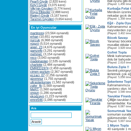
Ball oyunu gibi dü
Pearl'i Giydir
(2,820 kere)
(Played: 1,456 time
Kety'i Giydir
(3,075 kere)
Villy'nin Giysileri
(3,774 kere)
Kurbağa Fırlat
Rüya Elbiseler
(2,888 kere)
Merdiven üzerin
Ripley'i Giydir
(3,167 kere)
nekadar gıcık deği
Tara'nın Giysileri
(3,654 kere)
(Played: 1,358 time
Eğil - Zıpla Oy
Kahramanımız all
En iyi Oyuncular
meyvelerden zıpl
martinstoj
(23,564 oynandi)
(Played: 3,402 time
erhan
(10,651 oynandi)
Böcek Savaşı
nurcuk
(6,968 oynandi)
Yaramaz böcekl
nügzö
(5,514 oynandi)
musallat oldular 
aqan_23
(4,676 oynandi)
(Played: 3,928 time
gamzefb
(3,291 oynandi)
Gofret Topla
mehmet.
(3,154 oynandi)
Minik kahramanım
reco
(3,043 oynandi)
dolu bir bahçede.
madeinaslan
(2,535 oynandi)
(Played: 2,614 time
charlotte
(2,484 oynandi)
Buluta Zıpla !!
EMRED1974
(2,459 oynandi)
Sevimli çekirgeyi
cimen gozlum
(2,367 oynandi)
ilerletmek çok eğl
eczaci_07
(2,256 oynandi)
(Played: 5,058 time
gizemnur
(1,755 oynandi)
Şekerleme Top
ultraslanturgay
(1,582 oynandi)
Kahramanımıza ş
zafer_fb
(1,569 oynandi)
yardımcı olun. kl
MeRT
(1,560 oynandi)
(Played: 3,546 time
ongun
(1,286 oynandi)
ekodzayn
(1,223 oynandi)
Tavuklar Firard
emre546
(1,095 oynandi)
Çifliğin tavuklar
tamamladılar. Kaç
(Played: 6,087 time
Ara
Somurtmak Ya
somurtan suratl
gülümsesinler. G
(Played: 5,007 time
1 Miyon Topla
40 saniyede 1 mil