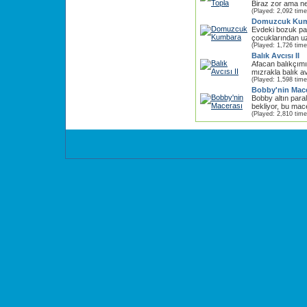
Biraz zor ama ne
(Played: 2,092 time
Domuzcuk Kum
Evdeki bozuk par
çocuklarından uz
(Played: 1,726 time
Balık Avcısı II
Afacan balıkçımı
mızrakla balık av
(Played: 1,598 time
Bobby'nin Mace
Bobby altın paral
bekliyor, bu mac
(Played: 2,810 time