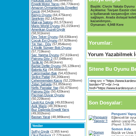
Piskopat söför
(66,884kere)
Engelli Motor Yarışı
(66,770kere)
Başlık:
Civciv Yakala Oyunu
Amazon Ormanlarinda Engelleri
Açıklama:
Tavşan Easter civ
Gecin
(64,542kere)
u kullanarak tavşancığın civc
Banyo Oyunu
(64,475kere)
sağlayın. Arada dolaşal kele
Sinirliyim
(62,142kere)
kazandırıyor..
Makyaj Salonu
(61,572kere)
Oynanan:
4,948 Kere
Mario World Oyunu
(61,015kere)
Amerikan Guzeli Giydir
(58,911kere)
Dev Teker Oyunu
(58,636kere)
Çocuk Evi Oyunu
(57,928kere)
Yorumlar:
Tip Yap - Döv
(57,854kere)
2 Kişilik Sünger Bob Oyunu
(57,719kere)
Yorum Yazabilmek İç
Sac Yapma Oyunu
(57,616kere)
Patronu Döv 2
(57,048kere)
Terlik At
(56,661kere)
Barbie Defile Oyunu
(55,128kere)
Sitene Bu Oyunu Be
Balonlu Kiz
(54,555kere)
Çaktırmadan Bak
(54,432kere)
Sivilce Patlat
(54,206kere)
Cehennemden Kaçış
(52,226kere)
Zidan Sahada
(51,855kere)
Nefis Pastalar Yap
(50,475kere)
Patronu Döv
(50,420kere)
Pacman Duvar Oyunu
(50,229kere)
Son Dosyalar:
Liseli Kız Giydir
(49,833kere)
Asik Mario
(49,393kere)
Buz Dağında Engelli Yarış
(49,002kere)
Pengueni Yapışt
Bastan Yarat
(48,989kere)
Eğlenceli bir oy
adınızı yazıp PL
(Played: 3,334 time
Yeniler
Somon Avla
Sofi'yi Giydir
(2,955 kere)
Büyük ve Usta S
Okul Başlıyor
(2,779 kere)