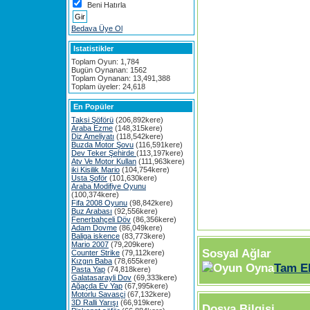
Beni Hatırla
Bedava Üye Ol
Istatistikler
Toplam Oyun: 1,784
Bugün Oynanan: 1562
Toplam Oynanan: 13,491,388
Toplam üyeler: 24,618
En Popüler
Taksi Şöförü
(206,892kere)
Araba Ezme
(148,315kere)
Diz Ameliyatı
(118,542kere)
Buzda Motor Şovu
(116,591kere)
Dev Teker Şehirde
(113,197kere)
Atv Ve Motor Kullan
(111,963kere)
iki Kisilik Mario
(104,754kere)
Usta Şoför
(101,630kere)
Araba Modifiye Oyunu
(100,374kere)
Fifa 2008 Oyunu
(98,842kere)
Buz Arabası
(92,556kere)
Fenerbahçeli Döv
(86,356kere)
Adam Dovme
(86,049kere)
Baliga iskence
(83,773kere)
Mario 2007
(79,209kere)
Sosyal Ağlar
Counter Strike
(79,112kere)
Kızgın Baba
(78,655kere)
Tam E
Pasta Yap
(74,818kere)
Galatasarayli Dov
(69,333kere)
Ağaçda Ev Yap
(67,995kere)
Motorlu Savasçi
(67,132kere)
3D Ralli Yarışı
(66,919kere)
Dosya Bilgisi