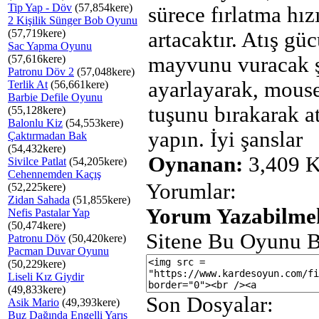
Tip Yap - Döv
(57,854kere)
sürece fırlatma hız
2 Kişilik Sünger Bob Oyunu
(57,719kere)
artacaktır. Atış gü
Sac Yapma Oyunu
(57,616kere)
mayvunu vuracak ş
Patronu Döv 2
(57,048kere)
ayarlayarak, mouse
Terlik At
(56,661kere)
Barbie Defile Oyunu
tuşunu bırakarak at
(55,128kere)
Balonlu Kiz
(54,553kere)
yapın. İyi şanslar
Çaktırmadan Bak
(54,432kere)
Oynanan:
3,409 K
Sivilce Patlat
(54,205kere)
Cehennemden Kaçış
Yorumlar:
(52,225kere)
Zidan Sahada
(51,855kere)
Yorum Yazabilmek
Nefis Pastalar Yap
(50,474kere)
Sitene Bu Oyunu B
Patronu Döv
(50,420kere)
Pacman Duvar Oyunu
(50,229kere)
Liseli Kız Giydir
(49,833kere)
Son Dosyalar:
Asik Mario
(49,393kere)
Buz Dağında Engelli Yarış