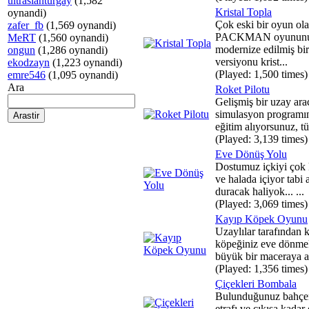
ultraslanturgay
(1,582
Kristal Topla
oynandi)
Çok eski bir oyun ol
zafer_fb
(1,569 oynandi)
PACKMAN oyunun
MeRT
(1,560 oynandi)
modernize edilmiş bir
ongun
(1,286 oynandi)
versiyonu krist...
ekodzayn
(1,223 oynandi)
(Played: 1,500 times)
emre546
(1,095 oynandi)
Ara
Roket Pilotu
Gelişmiş bir uzay ara
simulasyon programı
eğitim alıyorsunuz, tü
(Played: 3,139 times)
Eve Dönüş Yolu
Dostumuz içkiyi çok 
ve halada içiyor tabi 
duracak haliyok... ...
(Played: 3,069 times)
Kayıp Köpek Oyunu
Uzaylılar tarafından k
köpeğiniz eve dönmek
büyük bir maceraya a.
(Played: 1,356 times)
Çiçekleri Bombala
Bulunduğunuz bahçe
etrafı ve çıkışa kadar