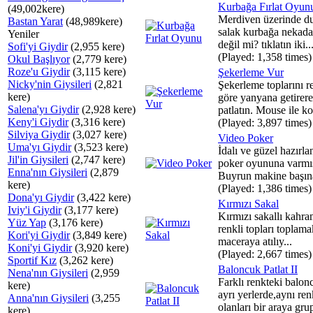
Kurbağa Fırlat Oyun
(49,002kere)
Merdiven üzerinde d
Bastan Yarat
(48,989kere)
salak kurbağa nekada
Yeniler
değil mi? tıklatın iki..
Sofi'yi Giydir
(2,955 kere)
(Played: 1,358 times)
Okul Başlıyor
(2,779 kere)
Roze'u Giydir
(3,115 kere)
Şekerleme Vur
Nicky'nin Giysileri
(2,821
Şekerleme toplarını r
kere)
göre yanyana getirer
Salena'yı Giydir
(2,928 kere)
patlatın. Mouse ile ko
Keny'i Giydir
(3,316 kere)
(Played: 3,897 times)
Silviya Giydir
(3,027 kere)
Video Poker
Uma'yı Giydir
(3,523 kere)
İdalı ve güzel hazırla
Jil'in Giysileri
(2,747 kere)
poker oyununa varmıs
Enna'nın Giysileri
(2,879
Buyrun makine başına
kere)
(Played: 1,386 times)
Dona'yı Giydir
(3,422 kere)
Kırmızı Sakal
Iviy'i Giydir
(3,177 kere)
Kırmızı sakallı kahr
Yüz Yap
(3,176 kere)
renkli topları toplama
Kori'yi Giydir
(3,849 kere)
maceraya atılıy...
Koni'yi Giydir
(3,920 kere)
(Played: 2,667 times)
Sportif Kız
(3,262 kere)
Baloncuk Patlat II
Nena'nın Giysileri
(2,959
Farklı renkteki balon
kere)
ayrı yerlerde,aynı ren
Anna'nın Giysileri
(3,255
olanları bir araya grup
kere)