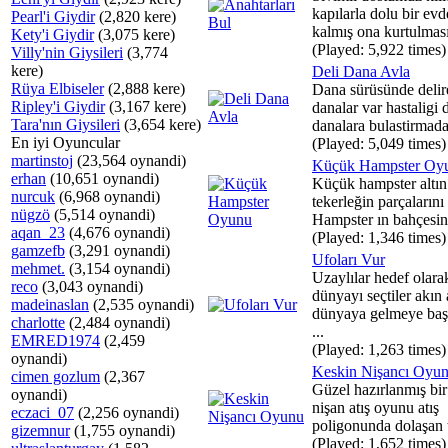
kapılarla dolu bir evd
Pearl'i Giydir
(2,820 kere)
kalmış ona kurtulması 
Kety'i Giydir
(3,075 kere)
(Played: 5,922 times)
Villy'nin Giysileri
(3,774
kere)
Deli Dana Avla
Rüya Elbiseler
(2,888 kere)
Dana sürüsünde delir
Ripley'i Giydir
(3,167 kere)
danalar var hastaligi 
Tara'nın Giysileri
(3,654 kere)
danalara bulastirmada
En iyi Oyuncular
(Played: 5,049 times)
martinstoj
(23,564 oynandi)
Küçük Hampster Oy
erhan
(10,651 oynandi)
Küçük hampster altın
nurcuk
(6,968 oynandi)
tekerleğin parçalarını 
nügzö
(5,514 oynandi)
Hampster ın bahçesin
aqan_23
(4,676 oynandi)
(Played: 1,346 times)
gamzefb
(3,291 oynandi)
Ufoları Vur
mehmet.
(3,154 oynandi)
Uzaylılar hedef olara
reco
(3,043 oynandi)
dünyayı seçtiler akın
madeinaslan
(2,535 oynandi)
dünyaya gelmeye başl
charlotte
(2,484 oynandi)
...
EMRED1974
(2,459
(Played: 1,263 times)
oynandi)
Keskin Nişancı Oyu
cimen gozlum
(2,367
Güzel hazırlanmış bir
oynandi)
nişan atış oyunu atış
eczaci_07
(2,256 oynandi)
poligonunda dolaşan te
gizemnur
(1,755 oynandi)
(Played: 1,652 times)