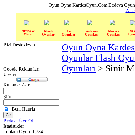
Oyun Oyna KardesOyun.Com Bedava Oyun 
|
Anas
Araba &
Sa
Klasik
Kız
Webcam
Macera
Motor
Oyun
Oyunlar
Oyunları
Oyunları
Oyunları
Bizi Destekleyin
Oyun Oyna Karde
Oyunlar Flash Oy
Oyunları
> Sinir 
Google Reklamları
Üyeler
Kullanıcı Adı:
Şifre:
Beni Hatırla
Bedava Üye Ol
Istatistikler
Toplam Oyun: 1,784