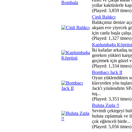
yollar kaktüslerle kap
(Played: 3,859 times)
Çinli Balıkçı
Balıkçımız denize açı
akşam eve yiyecek g
için canla başla çalışı.
(Played: 1,327 times)
Kaplumbağa Köprüs
İki kafadar arkadaş ta
gereken yükleri karşı
geçirmek için güzel ve
(Played: 1,334 times)
Bombacı Jack II
Oyun yüklendikten s
klavyeden yön tuşları
Jack'i yönlendirin 
tuş...
(Played: 3,353 times)
Buluta Zıpla !!
Sevimli çekirgeyi bul
buluta zıplatmak ve i
çok eğlenceli birde...
(Played: 5,056 times)