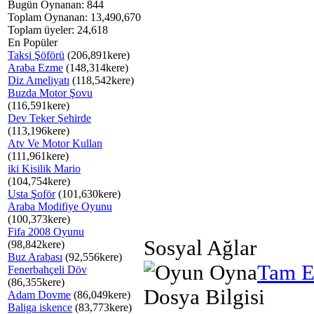
Bugün Oynanan: 844
Toplam Oynanan: 13,490,670
Toplam üyeler: 24,618
En Popüler
Taksi Şöförü
(206,891kere)
Araba Ezme
(148,314kere)
Diz Ameliyatı
(118,542kere)
Buzda Motor Şovu
(116,591kere)
Dev Teker Şehirde
(113,196kere)
Atv Ve Motor Kullan
(111,961kere)
iki Kisilik Mario
(104,754kere)
Usta Şoför
(101,630kere)
Araba Modifiye Oyunu
(100,373kere)
Fifa 2008 Oyunu
Sosyal Ağlar
(98,842kere)
Buz Arabası
(92,556kere)
Tam E
Fenerbahçeli Döv
(86,355kere)
Dosya Bilgisi
Adam Dovme
(86,049kere)
Baliga iskence
(83,773kere)