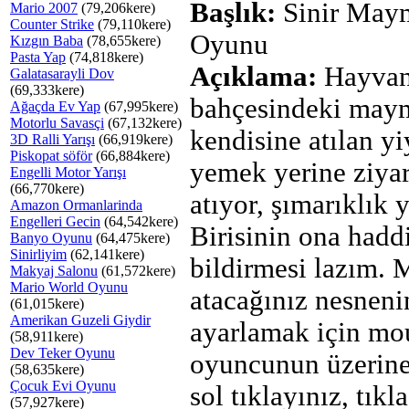
Başlık:
Sinir May
Mario 2007
(79,206kere)
Counter Strike
(79,110kere)
Oyunu
Kızgın Baba
(78,655kere)
Pasta Yap
(74,818kere)
Açıklama:
Hayvan
Galatasarayli Dov
(69,333kere)
bahçesindeki may
Ağaçda Ev Yap
(67,995kere)
Motorlu Savasçi
(67,132kere)
kendisine atılan yi
3D Ralli Yarışı
(66,919kere)
Piskopat söför
(66,884kere)
yemek yerine ziyar
Engelli Motor Yarışı
(66,770kere)
atıyor, şımarıklık 
Amazon Ormanlarinda
Engelleri Gecin
(64,542kere)
Birisinin ona hadd
Banyo Oyunu
(64,475kere)
Sinirliyim
(62,141kere)
bildirmesi lazım.
Makyaj Salonu
(61,572kere)
Mario World Oyunu
atacağınız nesneni
(61,015kere)
Amerikan Guzeli Giydir
ayarlamak için mo
(58,911kere)
Dev Teker Oyunu
oyuncunun üzerine
(58,635kere)
Çocuk Evi Oyunu
sol tıklayınız, tıkl
(57,927kere)