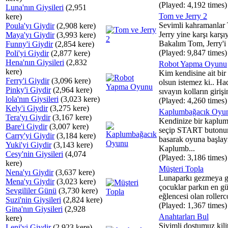
(Played: 4,192 times)
Luna'nın Giysileri
(2,951
Tom ve Jerry 2
kere)
Sevimli kahramanlar
Poula'yı Giydir
(2,908 kere)
Jerry yine karşı karşıy
Maya'yı Giydir
(3,993 kere)
Bakalım Tom, Jerry'i .
Funny'i Giydir
(2,854 kere)
(Played: 9,847 times)
Poli'yi Giydir
(2,877 kere)
Hena'nın Giysileri
(2,832
Robot Yapma Oyunu
kere)
Kim kendisine ait bir
Ferry'i Giydir
(3,096 kere)
olsun istemez ki.. Ha
Pinky'i Giydir
(2,964 kere)
sıvayın kolların girişin
lola'nın Giysileri
(3,023 kere)
(Played: 4,260 times)
Kely'i Giydir
(3,275 kere)
Kaplumbağacık Oyu
Tera'yı Giydir
(3,167 kere)
Kendinize bir kaplu
Bare'i Giydir
(3,007 kere)
seçip START butonu
Carry'yi Giydir
(3,184 kere)
basarak oyuna başlay
Yuki'yi Giydir
(3,143 kere)
Kaplumb...
Cesy'nin Giysileri
(4,074
(Played: 3,186 times)
kere)
Müşteri Topla
Nena'yı Giydir
(3,637 kere)
Lunaparkı gezmeya g
Mena'yı Giydir
(3,023 kere)
çocuklar parkın en gü
Sevgililer Günü
(3,730 kere)
eğlencesi olan rollerco
Suzi'nin Giysileri
(2,824 kere)
(Played: 1,367 times)
Gina'nın Giysileri
(2,928
Anahtarları Bul
kere)
Sivimli dostumuz kilit
Leni'yi Giydir
(2,923 kere)