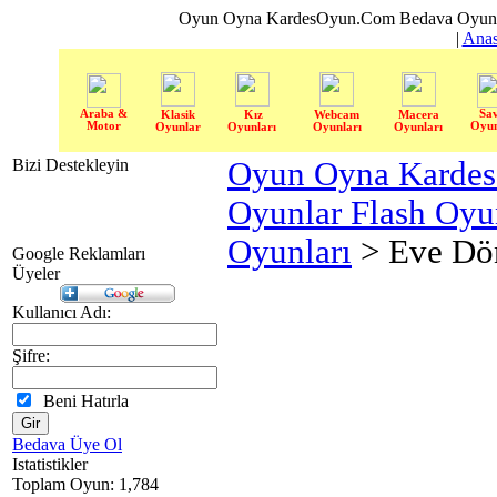
Oyun Oyna KardesOyun.Com Bedava Oyun 
|
Anas
Araba &
Sa
Klasik
Kız
Webcam
Macera
Motor
Oyun
Oyunlar
Oyunları
Oyunları
Oyunları
Bizi Destekleyin
Oyun Oyna Karde
Oyunlar Flash Oy
Oyunları
> Eve Dö
Google Reklamları
Üyeler
Kullanıcı Adı:
Şifre:
Beni Hatırla
Bedava Üye Ol
Istatistikler
Toplam Oyun: 1,784