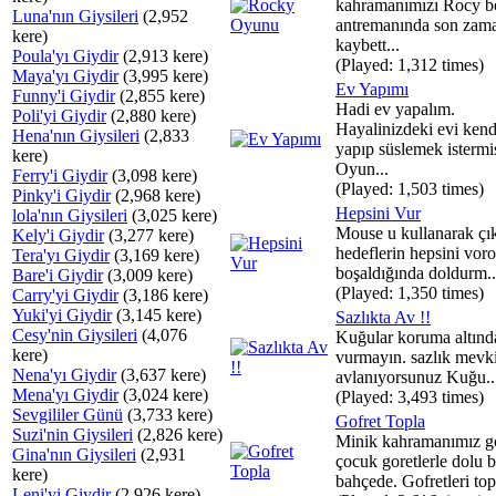
kahramanımızı Rocy b
Luna'nın Giysileri
(2,952
antremanında son zam
kere)
kaybett...
Poula'yı Giydir
(2,913 kere)
(Played: 1,312 times)
Maya'yı Giydir
(3,995 kere)
Ev Yapımı
Funny'i Giydir
(2,855 kere)
Hadi ev yapalım.
Poli'yi Giydir
(2,880 kere)
Hayalinizdeki evi kend
Hena'nın Giysileri
(2,833
yapıp süslemek istermis
kere)
Oyun...
Ferry'i Giydir
(3,098 kere)
(Played: 1,503 times)
Pinky'i Giydir
(2,968 kere)
Hepsini Vur
lola'nın Giysileri
(3,025 kere)
Mouse u kullanarak çı
Kely'i Giydir
(3,277 kere)
hedeflerin hepsini voro
Tera'yı Giydir
(3,169 kere)
boşaldığında doldurm..
Bare'i Giydir
(3,009 kere)
(Played: 1,350 times)
Carry'yi Giydir
(3,186 kere)
Yuki'yi Giydir
(3,145 kere)
Sazlıkta Av !!
Cesy'nin Giysileri
(4,076
Kuğular koruma altında
kere)
vurmayın. sazlık mevk
Nena'yı Giydir
(3,637 kere)
avlanıyorsunuz Kuğu..
Mena'yı Giydir
(3,024 kere)
(Played: 3,493 times)
Sevgililer Günü
(3,733 kere)
Gofret Topla
Suzi'nin Giysileri
(2,826 kere)
Minik kahramanımız g
Gina'nın Giysileri
(2,931
çocuk goretlerle dolu b
kere)
bahçede. Gofretleri top
Leni'yi Giydir
(2,926 kere)