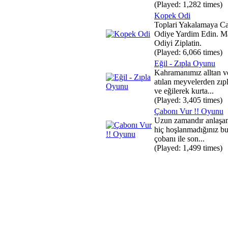
(Played: 1,282 times)
Kopek Odi
Toplari Yakalamaya Ca
Odiye Yardim Edin. Ma
Odiyi Ziplatin.
(Played: 6,066 times)
Eğil - Zıpla Oyunu
Kahramanımız alltan ve
atılan meyvelerden zıp
ve eğilerek kurta...
(Played: 3,405 times)
Çabonı Vur !! Oyunu
Uzun zamandır anlaşam
hiç hoşlanmadığınız bu 
çobanı ile son...
(Played: 1,499 times)