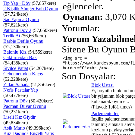
Tip Yap - Döv
(57,857kere)
eğlenceler.
2 Kişilik Sünger Bob Oyunu
(57,724kere)
Oynanan:
3,070 K
Sac Yapma Oyunu
(57,621kere)
Yorumlar:
Patronu Döv 2
(57,050kere)
Terlik At
(56,663kere)
Yorum Yazabilmek
Barbie Defile Oyunu
(55,130kere)
Sitene Bu Oyunu B
Balonlu Kiz
(54,559kere)
Çaktırmadan Bak
(54,435kere)
Sivilce Patlat
(54,207kere)
Cehennemden Kaçış
Son Dosyalar:
(52,228kere)
Zidan Sahada
(51,856kere)
Blok Ustası
Nefis Pastalar Yap
Eş boyutlu bloklardan 
(50,477kere)
bir yığınının blok parça
Patronu Döv
(50,420kere)
kullanarak oyun e...
Pacman Duvar Oyunu
(Played: 1,481 times)
(50,231kere)
Parlementerler
Liseli Kız Giydir
İngiliz palementosunu
(49,834kere)
tanınmış simaları aren
Asik Mario
(49,396kere)
kozlarını paylaşıyorlar.
Buz Dağında Engelli Yarış