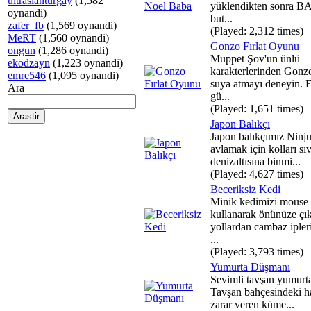
ultraslanturgay
(1,582
yüklendikten sonra 
oynandi)
but...
zafer_fb
(1,569 oynandi)
(Played: 2,312 times)
MeRT
(1,560 oynandi)
Gonzo Fırlat Oyunu
ongun
(1,286 oynandi)
Muppet Şov'un ünlü
ekodzayn
(1,223 oynandi)
karakterlerinden Gonz
emre546
(1,095 oynandi)
suya atmayı deneyin. E
Ara
gü...
(Played: 1,651 times)
Japon Balıkçı
Japon balıkçımız Ninju
avlamak için kolları sı
denizaltısına binmi...
(Played: 4,627 times)
Beceriksiz Kedi
Minik kedimizi mouse
kullanarak önünüze çı
yollardan cambaz ipler
...
(Played: 3,793 times)
Yumurta Düşmanı
Sevimli tavşan yumurt
Tavşan bahçesindeki h
zarar veren küme...