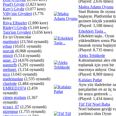
(Played: 2,616 times)
Pearl'i Giydir
(2,823 kere)
Mağra Adamı Oyunu
Kety'i Giydir
(3,077 kere)
Start Butonu ile oyuna
Villy'nin Giysileri
(3,776
başlayın. Platformlar ü
kere)
gezinen küçük yaratıkla
Rüya Elbiseler
(2,890 kere)
(Played: 3,188 times)
Ripley'i Giydir
(3,169 kere)
Erkekleri Taşla ..
Tara'nın Giysileri
(3,656 kere)
Erkekleri taşla.. Oyun
En iyi Oyuncular
yüklendikten sonra Pla
martinstoj
(23,564 oynandi)
basarak oyuna başlayın.
erhan
(10,651 oynandi)
(Played: 8,735 times)
nurcuk
(6,968 oynandi)
nügzö
(5,514 oynandi)
Aleks Tehlikede
aqan_23
(4,676 oynandi)
Kahramanımız alex el
gamzefb
(3,291 oynandi)
toplamak için yeni bir
mehmet.
(3,154 oynandi)
maceraya atılıyor. Ona e
reco
(3,043 oynandi)
(Played: 8,969 times)
madeinaslan
(2,535 oynandi)
Kafaları Patlat
charlotte
(2,484 oynandi)
Aynı yüz ifadelerine s
EMRED1974
(2,459
parçalardan en az üç ta
oynandi)
bir araya getirerek ...
cimen gozlum
(2,367
(Played: 1,434 times)
oynandi)
Tüf Tüf Noel Baba
eczaci_07
(2,256 oynandi)
Noel babanın geyiği v
gizemnur
(1,755 oynandi)
yardımcı olun Oyun