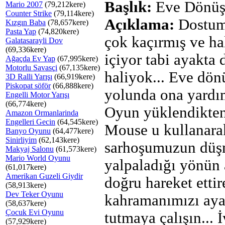
Başlık:
Eve Dönüş
Mario 2007
(79,212kere)
Counter Strike
(79,114kere)
Açıklama:
Dostum
Kızgın Baba
(78,657kere)
Pasta Yap
(74,820kere)
çok kaçırmış ve ha
Galatasarayli Dov
(69,336kere)
içiyor tabi ayakta
Ağaçda Ev Yap
(67,995kere)
Motorlu Savasçi
(67,135kere)
haliyok... Eve dön
3D Ralli Yarışı
(66,919kere)
Piskopat söför
(66,888kere)
yolunda ona yardı
Engelli Motor Yarışı
(66,774kere)
Oyun yüklendikten
Amazon Ormanlarinda
Engelleri Gecin
(64,545kere)
Mouse u kullanara
Banyo Oyunu
(64,477kere)
Sinirliyim
(62,143kere)
sarhoşumuzun düş
Makyaj Salonu
(61,573kere)
Mario World Oyunu
yalpaladığı yönün 
(61,017kere)
Amerikan Guzeli Giydir
doğru hareket ettir
(58,913kere)
Dev Teker Oyunu
kahramanımızı aya
(58,637kere)
Çocuk Evi Oyunu
tutmaya çalışın... İ
(57,929kere)