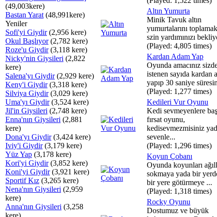
(Played: 1,522 times)
(49,003kere)
Altın Yumurta
Bastan Yarat
(48,991kere)
Minik Tavuk altın
Yeniler
yumurtalarını toplamak
Sofi'yi Giydir
(2,956 kere)
szin yardımınızı bekliyo
Okul Başlıyor
(2,782 kere)
(Played: 4,805 times)
Roze'u Giydir
(3,118 kere)
Kardan Adam Yap
Nicky'nin Giysileri
(2,822
Oyunda amacınız sizd
kere)
istenen sayıda kardan 
Salena'yı Giydir
(2,929 kere)
yapıp 30 saniye süresin
Keny'i Giydir
(3,318 kere)
(Played: 1,277 times)
Silviya Giydir
(3,029 kere)
Uma'yı Giydir
(3,524 kere)
Kedileri Vur Oyunu
Jil'in Giysileri
(2,748 kere)
Kedi sevmeyenlere baş
Enna'nın Giysileri
(2,881
fırsat oyunu,
kere)
kedisevmezmisiniz yad
Dona'yı Giydir
(3,424 kere)
sevenle...
Iviy'i Giydir
(3,179 kere)
(Played: 1,296 times)
Yüz Yap
(3,178 kere)
Koyun Çobanı
Kori'yi Giydir
(3,852 kere)
Oyunda koyunları ağıll
Koni'yi Giydir
(3,921 kere)
sokmaya yada bir yerd
Sportif Kız
(3,265 kere)
bir yere götürmeye ...
Nena'nın Giysileri
(2,959
(Played: 1,318 times)
kere)
Rocky Oyunu
Anna'nın Giysileri
(3,258
Dostumuz ve büyük
kere)