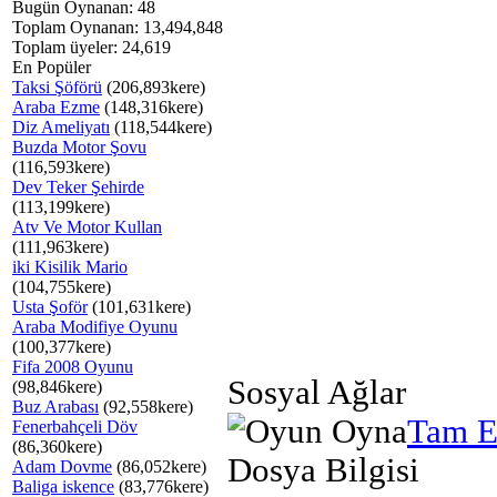
Bugün Oynanan: 48
Toplam Oynanan: 13,494,848
Toplam üyeler: 24,619
En Popüler
Taksi Şöförü
(206,893kere)
Araba Ezme
(148,316kere)
Diz Ameliyatı
(118,544kere)
Buzda Motor Şovu
(116,593kere)
Dev Teker Şehirde
(113,199kere)
Atv Ve Motor Kullan
(111,963kere)
iki Kisilik Mario
(104,755kere)
Usta Şoför
(101,631kere)
Araba Modifiye Oyunu
(100,377kere)
Fifa 2008 Oyunu
Sosyal Ağlar
(98,846kere)
Buz Arabası
(92,558kere)
Tam E
Fenerbahçeli Döv
(86,360kere)
Dosya Bilgisi
Adam Dovme
(86,052kere)
Baliga iskence
(83,776kere)