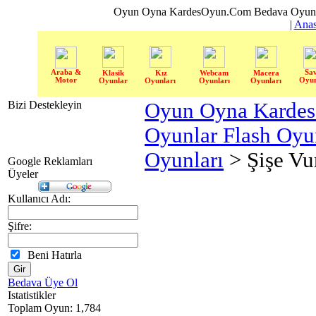
Oyun Oyna KardesOyun.Com Bedava Oyun 
|
Anas
Araba &
Sa
Klasik
Kız
Webcam
Macera
Motor
Oyun
Oyunlar
Oyunları
Oyunları
Oyunları
Bizi Destekleyin
Oyun Oyna Karde
Oyunlar Flash Oy
Oyunları
> Şişe V
Google Reklamları
Üyeler
Kullanıcı Adı:
Şifre:
Beni Hatırla
Bedava Üye Ol
Istatistikler
Toplam Oyun: 1,784