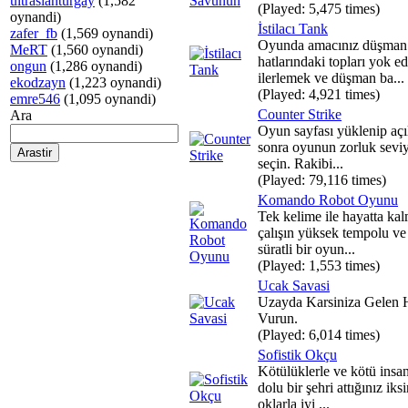
ultraslanturgay
(1,582
(Played: 5,475 times)
oynandi)
İstilacı Tank
zafer_fb
(1,569 oynandi)
Oyunda amacınız düşman
MeRT
(1,560 oynandi)
hatlarındaki topları yok e
ongun
(1,286 oynandi)
ilerlemek ve düşman ba...
ekodzayn
(1,223 oynandi)
(Played: 4,921 times)
emre546
(1,095 oynandi)
Counter Strike
Ara
Oyun sayfası yüklenip açı
sonra oyunun zorluk seviy
seçin. Rakibi...
(Played: 79,116 times)
Komando Robot Oyunu
Tek kelime ile hayatta ka
çalışın yüksek tempolu ve
süratli bir oyun...
(Played: 1,553 times)
Ucak Savasi
Uzayda Karsiniza Gelen 
Vurun.
(Played: 6,014 times)
Sofistik Okçu
Kötülüklerle ve kötü insan
dolu bir şehri attığınız iksir
oklarla iyi ...