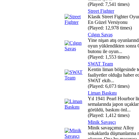
(Played: 7,541 times)
Street Fighter
Klasik Street Fighter Oy
En Güzel Versiyonu
(Played: 12,978 times)
Çılgın Savaş
Yine nişan atış oyunlarınd
oyun yüklendikten sonra
butonu ile oyun...
(Played: 1,553 times)
SWAT Team
Kentin liman bölgesinde te
faaliyetler olduğu haber ed
SWAT ekib...
(Played: 6,073 times)
Liman Baskını
Yıl 1941 Pearl Hourbor l
semalarında japon uçaklar
görüldü, baskını önl...
(Played: 1,412 times)
Minik Savaşçı
Minik savaşçımız Alloy
sokaklarda düşmanlarına
okuyor. Ona bu macerası..