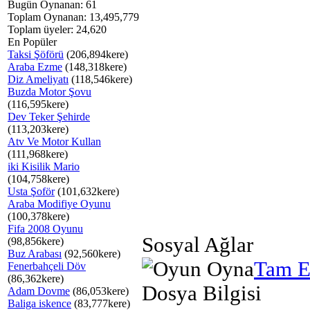
Bugün Oynanan: 61
Toplam Oynanan: 13,495,779
Toplam üyeler: 24,620
En Popüler
Taksi Şöförü
(206,894kere)
Araba Ezme
(148,318kere)
Diz Ameliyatı
(118,546kere)
Buzda Motor Şovu
(116,595kere)
Dev Teker Şehirde
(113,203kere)
Atv Ve Motor Kullan
(111,968kere)
iki Kisilik Mario
(104,758kere)
Usta Şoför
(101,632kere)
Araba Modifiye Oyunu
(100,378kere)
Fifa 2008 Oyunu
Sosyal Ağlar
(98,856kere)
Buz Arabası
(92,560kere)
Tam E
Fenerbahçeli Döv
(86,362kere)
Dosya Bilgisi
Adam Dovme
(86,053kere)
Baliga iskence
(83,777kere)