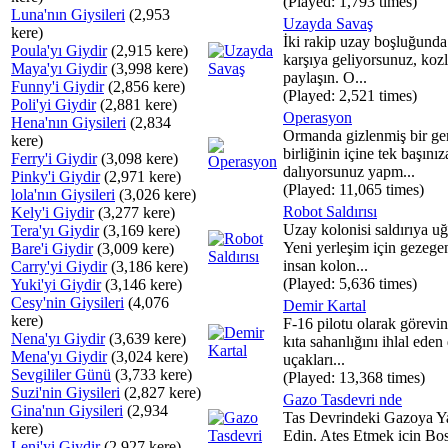
(Played: 1,793 times)
Luna'nın Giysileri
(2,953
Uzayda Savaş
kere)
İki rakip uzay boşluğunda
Poula'yı Giydir
(2,915 kere)
karşıya geliyorsunuz, kozl
Maya'yı Giydir
(3,998 kere)
paylaşın. O...
Funny'i Giydir
(2,856 kere)
(Played: 2,521 times)
Poli'yi Giydir
(2,881 kere)
Operasyon
Hena'nın Giysileri
(2,834
Ormanda gizlenmiş bir ger
kere)
birliğinin içine tek başınız
Ferry'i Giydir
(3,098 kere)
dalıyorsunuz yapm...
Pinky'i Giydir
(2,971 kere)
(Played: 11,065 times)
lola'nın Giysileri
(3,026 kere)
Robot Saldırısı
Kely'i Giydir
(3,277 kere)
Uzay kolonisi saldırıya uğ
Tera'yı Giydir
(3,169 kere)
Yeni yerleşim için gezege
Bare'i Giydir
(3,009 kere)
insan kolon...
Carry'yi Giydir
(3,186 kere)
(Played: 5,636 times)
Yuki'yi Giydir
(3,146 kere)
Cesy'nin Giysileri
(4,076
Demir Kartal
kere)
F-16 pilotu olarak görevin
Nena'yı Giydir
(3,639 kere)
kıta sahanlığını ihlal ede
Mena'yı Giydir
(3,024 kere)
uçakları...
Sevgililer Günü
(3,733 kere)
(Played: 13,368 times)
Suzi'nin Giysileri
(2,827 kere)
Gazo Tasdevri nde
Gina'nın Giysileri
(2,934
Tas Devrindeki Gazoya Y
kere)
Edin. Ates Etmek icin Bo
Leni'yi Giydir
(2,927 kere)