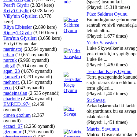
(space) tusunu kul...
Pearl'i Giydir
(2,824 kere)
(Played: 15,318 times)
Kety'i Giydir
(3,078 kere)
Füze Saldırısı Oyunu
Villy'nin Giysileri
(3,776
Bulunduğunuz şehirin ene
kere)
santrali ve sivil vatandaşla
Rüya Elbiseler
(2,890 kere)
tehtidi altın...
Ripley'i Giydir
(3,169 kere)
(Played: 1,677 times)
Tara'nın Giysileri
(3,658 kere)
Yıldız Savaşları
En iyi Oyuncular
Luke Skywalker'ın savaş y
martinstoj
(23,564 oynandi)
yok etmek için yaptığı op
erhan
(10,651 oynandi)
Luke ile ...
nurcuk
(6,968 oynandi)
(Played: 1,430 times)
nügzö
(5,514 oynandi)
aqan_23
(4,676 oynandi)
Terra'dan Kaçış Oyunu
gamzefb
(3,291 oynandi)
Terra gezegeninde kanundı
mehmet.
(3,154 oynandi)
suçlu olarak ilan edildiniz
reco
(3,043 oynandi)
terra güçleri...
madeinaslan
(2,535 oynandi)
(Played: 1,407 times)
charlotte
(2,484 oynandi)
Su Savaşı
EMRED1974
(2,459
Arkadaşlarınızla iki farklı
oynandi)
oluşturdunuz bu su savaşı
cimen gozlum
(2,367
ıslak olacak ...
oynandi)
(Played: 1,451 times)
eczaci_07
(2,256 oynandi)
Matrixi Savunun
gizemnur
(1,755 oynandi)
Matrixi Dusmanlarindan 