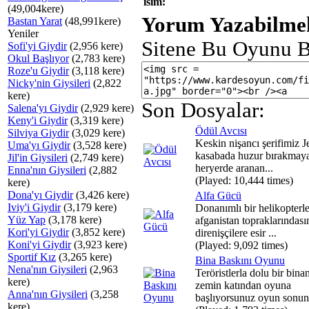
isim:
(49,004kere)
Yorum Yazabilmek
Bastan Yarat
(48,991kere)
Yeniler
Sitene Bu Oyunu B
Sofi'yi Giydir
(2,956 kere)
Okul Başlıyor
(2,783 kere)
Roze'u Giydir
(3,118 kere)
Nicky'nin Giysileri
(2,822
kere)
Son Dosyalar:
Salena'yı Giydir
(2,929 kere)
Keny'i Giydir
(3,319 kere)
Ödül Avcısı
Silviya Giydir
(3,029 kere)
Keskin nişancı şerifimiz Je
Uma'yı Giydir
(3,528 kere)
kasabada huzur bırakmay
Jil'in Giysileri
(2,749 kere)
heryerde aranan...
Enna'nın Giysileri
(2,882
(Played: 10,444 times)
kere)
Dona'yı Giydir
(3,426 kere)
Alfa Gücü
Iviy'i Giydir
(3,179 kere)
Donanımlı bir helikopterl
Yüz Yap
(3,178 kere)
afganistan topraklarındası
Kori'yi Giydir
(3,852 kere)
direnişçilere esir ...
Koni'yi Giydir
(3,923 kere)
(Played: 9,092 times)
Sportif Kız
(3,265 kere)
Bina Baskını Oyunu
Nena'nın Giysileri
(2,963
Teröristlerla dolu bir bina
kere)
zemin katından oyuna
Anna'nın Giysileri
(3,258
başlıyorsunuz oyun sonuna
kere)