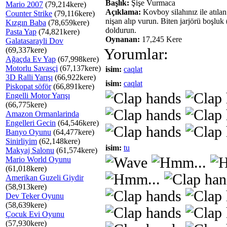
Başlık:
Şişe Vurmaca
Mario 2007
(79,214kere)
Açıklama:
Kovboy silahınız ile atılan
Counter Strike
(79,116kere)
nişan alıp vurun. Biten jarjörü boşluk 
Kızgın Baba
(78,659kere)
doldurun.
Pasta Yap
(74,821kere)
Oynanan:
17,245 Kere
Galatasarayli Dov
(69,337kere)
Yorumlar:
Ağaçda Ev Yap
(67,998kere)
Motorlu Savasçi
(67,137kere)
isim:
caqlat
3D Ralli Yarışı
(66,922kere)
isim:
caqlat
Piskopat söför
(66,891kere)
Engelli Motor Yarışı
(66,775kere)
Amazon Ormanlarinda
Engelleri Gecin
(64,546kere)
Banyo Oyunu
(64,477kere)
Sinirliyim
(62,148kere)
isim:
tu
Makyaj Salonu
(61,574kere)
Mario World Oyunu
(61,018kere)
Amerikan Guzeli Giydir
(58,913kere)
Dev Teker Oyunu
(58,639kere)
Çocuk Evi Oyunu
(57,930kere)