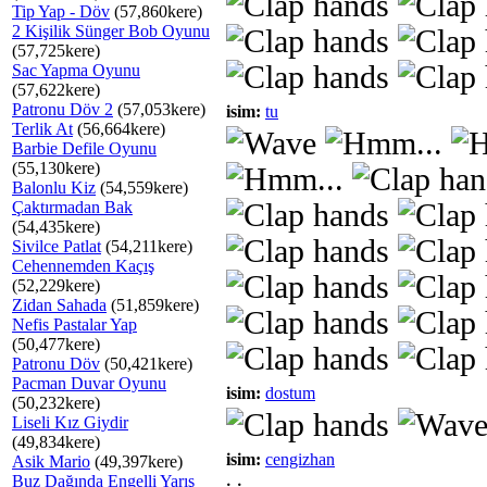
Tip Yap - Döv
(57,860kere)
2 Kişilik Sünger Bob Oyunu
(57,725kere)
Sac Yapma Oyunu
(57,622kere)
Patronu Döv 2
(57,053kere)
isim:
tu
Terlik At
(56,664kere)
Barbie Defile Oyunu
(55,130kere)
Balonlu Kiz
(54,559kere)
Çaktırmadan Bak
(54,435kere)
Sivilce Patlat
(54,211kere)
Cehennemden Kaçış
(52,229kere)
Zidan Sahada
(51,859kere)
Nefis Pastalar Yap
(50,477kere)
Patronu Döv
(50,421kere)
Pacman Duvar Oyunu
isim:
dostum
(50,232kere)
Liseli Kız Giydir
(49,834kere)
isim:
cengizhan
Asik Mario
(49,397kere)
Buz Dağında Engelli Yarış