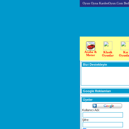
Oyun Oyna KardesOyun.Com Beda
Araba &
Klasik
Kız
Motor
Oyunlar
Oyunla
Bizi Destekleyin
Google Reklamları
Üyeler
Kullanıcı Adı:
Şifre: