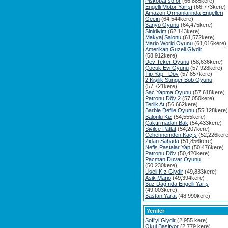
Piskopat söför
(66,885kere)
Engelli Motor Yarışı
(66,773kere)
Amazon Ormanlarinda Engelleri
Gecin
(64,544kere)
Banyo Oyunu
(64,475kere)
Sinirliyim
(62,143kere)
Makyaj Salonu
(61,572kere)
Mario World Oyunu
(61,016kere)
Amerikan Guzeli Giydir
(58,912kere)
Dev Teker Oyunu
(58,636kere)
Çocuk Evi Oyunu
(57,928kere)
Tip Yap - Döv
(57,857kere)
2 Kişilik Sünger Bob Oyunu
(57,721kere)
Sac Yapma Oyunu
(57,618kere)
Patronu Döv 2
(57,050kere)
Terlik At
(56,662kere)
Barbie Defile Oyunu
(55,128kere)
Balonlu Kiz
(54,555kere)
Çaktırmadan Bak
(54,433kere)
Sivilce Patlat
(54,207kere)
Cehennemden Kaçış
(52,226kere
Zidan Sahada
(51,856kere)
Nefis Pastalar Yap
(50,476kere)
Patronu Döv
(50,420kere)
Pacman Duvar Oyunu
(50,230kere)
Liseli Kız Giydir
(49,833kere)
Asik Mario
(49,394kere)
Buz Dağında Engelli Yarış
(49,003kere)
Bastan Yarat
(48,990kere)
Yeniler
Sofi'yi Giydir
(2,955 kere)
Okul Başlıyor
(2,779 kere)