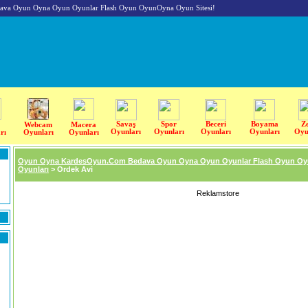
va Oyun Oyna Oyun Oyunlar Flash Oyun OyunOyna Oyun Sitesi!
Savaş
Spor
Beceri
Boyama
Z
Webcam
Macera
Oyunları
Oyunları
Oyunları
Oyunları
Oyu
rı
Oyunları
Oyunları
Oyun Oyna KardesOyun.Com Bedava Oyun Oyna Oyun Oyunlar Flash Oyun Oy
Oyunları
> Ordek Avi
Reklamstore