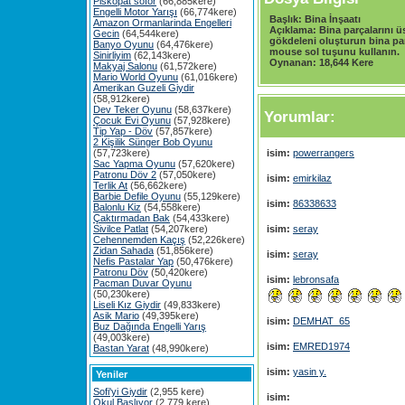
Piskopat söför
(66,885kere)
Engelli Motor Yarışı
(66,774kere)
Başlık:
Bina İnşaatı
Amazon Ormanlarinda Engelleri
Açıklama:
Bina parçalarını ü
Gecin
(64,544kere)
gökdeleni oluşturun bina par
Banyo Oyunu
(64,476kere)
mouse sol tuşunu kullanın.
Sinirliyim
(62,143kere)
Oynanan:
18,644 Kere
Makyaj Salonu
(61,572kere)
Mario World Oyunu
(61,016kere)
Amerikan Guzeli Giydir
(58,912kere)
Dev Teker Oyunu
(58,637kere)
Yorumlar:
Çocuk Evi Oyunu
(57,928kere)
Tip Yap - Döv
(57,857kere)
2 Kişilik Sünger Bob Oyunu
(57,723kere)
isim:
powerrangers
Sac Yapma Oyunu
(57,620kere)
Patronu Döv 2
(57,050kere)
isim:
emirkilaz
Terlik At
(56,662kere)
Barbie Defile Oyunu
(55,129kere)
isim:
86338633
Balonlu Kiz
(54,558kere)
Çaktırmadan Bak
(54,433kere)
Sivilce Patlat
(54,207kere)
isim:
seray
Cehennemden Kaçış
(52,226kere)
Zidan Sahada
(51,856kere)
isim:
seray
Nefis Pastalar Yap
(50,476kere)
Patronu Döv
(50,420kere)
isim:
lebronsafa
Pacman Duvar Oyunu
(50,230kere)
Liseli Kız Giydir
(49,833kere)
Asik Mario
(49,395kere)
isim:
DEMHAT_65
Buz Dağında Engelli Yarış
(49,003kere)
isim:
EMRED1974
Bastan Yarat
(48,990kere)
isim:
yasin y.
Yeniler
Sofi'yi Giydir
(2,955 kere)
isim:
Okul Başlıyor
(2,779 kere)