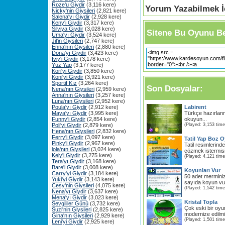
Roze'u Giydir
(3,116 kere)
Yorum Yazabilmek İç
Nicky'nin Giysileri
(2,821 kere)
Salena'yı Giydir
(2,928 kere)
Keny'i Giydir
(3,317 kere)
Silviya Giydir
(3,028 kere)
Sitene Bu Oyunu Be
Uma'yı Giydir
(3,524 kere)
Jil'in Giysileri
(2,747 kere)
Enna'nın Giysileri
(2,880 kere)
Dona'yı Giydir
(3,423 kere)
Iviy'i Giydir
(3,178 kere)
Yüz Yap
(3,177 kere)
Kori'yi Giydir
(3,850 kere)
Koni'yi Giydir
(3,921 kere)
Sportif Kız
(3,264 kere)
Son Dosyalar:
Nena'nın Giysileri
(2,959 kere)
Anna'nın Giysileri
(3,257 kere)
Luna'nın Giysileri
(2,952 kere)
Poula'yı Giydir
(2,912 kere)
Labirent
Maya'yı Giydir
(3,995 kere)
Türkçe hazırlanm
Funny'i Giydir
(2,854 kere)
okuyun...
Poli'yi Giydir
(2,879 kere)
(Played: 3,153 time
Hena'nın Giysileri
(2,832 kere)
Ferry'i Giydir
(3,097 kere)
Tatil Yap Boz 
Pinky'i Giydir
(2,967 kere)
Tatil resimlerind
lola'nın Giysileri
(3,024 kere)
çözmek istermisi
Kely'i Giydir
(3,275 kere)
(Played: 4,121 time
Tera'yı Giydir
(3,168 kere)
Bare'i Giydir
(3,008 kere)
Koyunları Vur
Carry'yi Giydir
(3,184 kere)
50 adet merminiz
Yuki'yi Giydir
(3,143 kere)
sayıda koyun vur
Cesy'nin Giysileri
(4,075 kere)
(Played: 1,542 time
Nena'yı Giydir
(3,637 kere)
Mena'yı Giydir
(3,023 kere)
Kristal Topla
Sevgililer Günü
(3,732 kere)
Çok eski bir o
Suzi'nin Giysileri
(2,825 kere)
modernize edilmiş
Gina'nın Giysileri
(2,929 kere)
(Played: 1,501 time
Leni'yi Giydir
(2,925 kere)