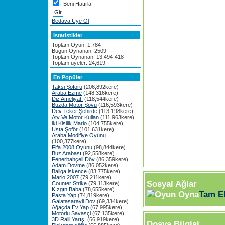
Beni Hatırla
Bedava Üye Ol
Istatistikler
Toplam Oyun: 1,784
Bugün Oynanan: 2509
Toplam Oynanan: 13,494,418
Toplam üyeler: 24,619
En Popüler
Taksi Şöförü
(206,892kere)
Araba Ezme
(148,316kere)
Diz Ameliyatı
(118,544kere)
Buzda Motor Şovu
(116,593kere)
Dev Teker Şehirde
(113,198kere)
Atv Ve Motor Kullan
(111,963kere)
iki Kisilik Mario
(104,755kere)
Usta Şoför
(101,631kere)
Araba Modifiye Oyunu
(100,377kere)
Fifa 2008 Oyunu
(98,844kere)
Buz Arabası
(92,558kere)
Fenerbahçeli Döv
(86,359kere)
Adam Dovme
(86,052kere)
Baliga iskence
(83,775kere)
Mario 2007
(79,211kere)
Sosyal Ağlar
Counter Strike
(79,113kere)
Kızgın Baba
(78,655kere)
Tam E
Pasta Yap
(74,819kere)
Galatasarayli Dov
(69,334kere)
Ağaçda Ev Yap
(67,995kere)
Motorlu Savasçi
(67,135kere)
3D Ralli Yarışı
(66,919kere)
Dosya Bilgisi