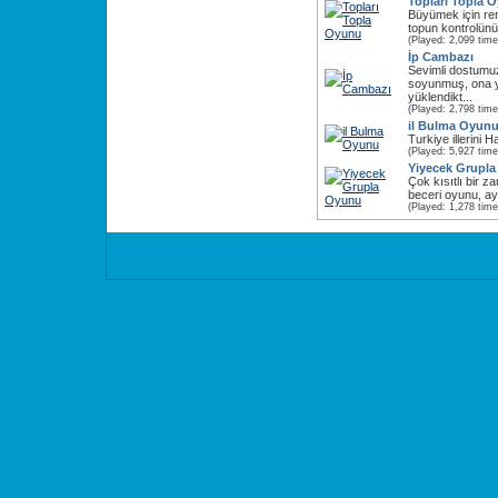
Topları Topla 
Büyümek için ren
topun kontrolünü 
(Played: 2,099 time
İp Cambazı
Sevimli dostumu
soyunmuş, ona 
yüklendikt...
(Played: 2,798 time
il Bulma Oyun
Turkiye illerini 
(Played: 5,927 time
Yiyecek Grupl
Çok kısıtlı bir 
beceri oyunu, ayn
(Played: 1,278 time