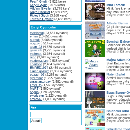
Pearl'i Giydir
(2,822 kere)
Kety'i Giydir
(3,076 kere)
Mini Farecik
Villy'nin Giysileri
(3,775 kere)
Minik fare kremalı
Rüya Elbiseler
(2,889 kere)
büyümek için sizi
Ripley'i Giydir
(3,168 kere)
(Played: 2,562 time
Tara'nın Giysileri
(3,655 kere)
Altınlar Benim
Çil çil altın para
En iyi Oyuncular
hepsi sizin. Oyun
martinstoj
(23,564 oynandi)
(Played: 3,319 time
erhan
(10,651 oynandi)
nurcuk
(6,968 oynandi)
Bombalı Bahçe
nügzö
(5,514 oynandi)
Bahçedeki kapalı 
aqan_23
(4,676 oynandi)
yerleştirdiğiniz b
gamzefb
(3,291 oynandi)
(Played: 3,452 time
mehmet.
(3,154 oynandi)
reco
(3,043 oynandi)
Mağra Adamı 
madeinaslan
(2,535 oynandi)
Start Butonu ile 
charlotte
(2,484 oynandi)
üzerinde gezinen
EMRED1974
(2,459 oynandi)
(Played: 3,188 time
cimen gozlum
(2,367 oynandi)
Nuty'i Zıplat
eczaci_07
(2,256 oynandi)
Sevimli kahrama
gizemnur
(1,755 oynandi)
zıplatmaya çalış
ultraslanturgay
(1,582 oynandi)
(Played: 1,512 time
zafer_fb
(1,569 oynandi)
MeRT
(1,560 oynandi)
ongun
(1,286 oynandi)
Bugs Bunny O
ekodzayn
(1,223 oynandi)
Bugs Bunny karn
emre546
(1,095 oynandi)
topluyor yöntuşla
(Played: 13,075 ti
Ara
Baloncuk Dino
Minik dinozorumu
çıkmak için yardı
(Played: 3,600 time
Şekerleme Top