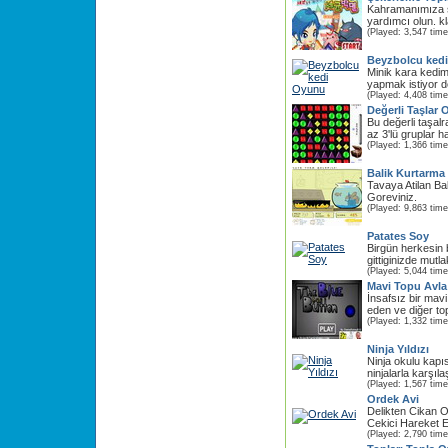
Kahramanımıza ş
yardımcı olun. kl
(Played: 3,547 time
Beyzbolcu ked
Minik kara kedim
yapmak istiyor d
(Played: 4,408 time
Değerli Taşlar
Bu değerli taşalr
az 3'lü gruplar ha
(Played: 1,366 time
Balik Kurtarma
Tavaya Atilan Bal
Goreviniz.
(Played: 9,863 time
Patates Soy
Birgün herkesin 
gittiginizde mutl
(Played: 5,044 time
Mavi Topu Avla
İnsafsız bir mav
eden ve diğer top
(Played: 1,332 time
Ninja Yıldızı
Ninja okulu kapı
ninjalarla karşıl
(Played: 1,567 time
Ordek Avi
Delikten Cikan O
Cekici Hareket Et
(Played: 2,790 time