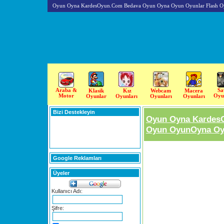
Oyun Oyna KardesOyun.Com Bedava Oyun Oyna Oyun Oyunlar Flash O
Araba &
Sa
Klasik
Kız
Webcam
Macera
Motor
Oyu
Oyunlar
Oyunları
Oyunları
Oyunları
Bizi Destekleyin
Oyun Oyna Kardes
Oyun OyunOyna Oyu
Google Reklamları
Üyeler
Kullanıcı Adı:
Şifre: