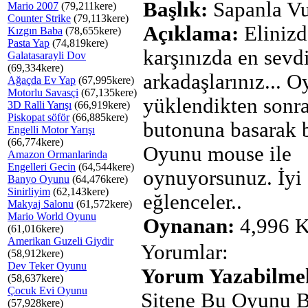
Başlık:
Sapanla Vu
Mario 2007
(79,211kere)
Counter Strike
(79,113kere)
Açıklama:
Elinizd
Kızgın Baba
(78,655kere)
Pasta Yap
(74,819kere)
karşınızda en sevd
Galatasarayli Dov
(69,334kere)
arkadaşlarınız... 
Ağaçda Ev Yap
(67,995kere)
Motorlu Savasçi
(67,135kere)
yüklendikten son
3D Ralli Yarışı
(66,919kere)
Piskopat söför
(66,885kere)
butonuna basarak b
Engelli Motor Yarışı
(66,774kere)
Oyunu mouse ile
Amazon Ormanlarinda
Engelleri Gecin
(64,544kere)
oynuyorsunuz. İyi
Banyo Oyunu
(64,476kere)
Sinirliyim
(62,143kere)
eğlenceler..
Makyaj Salonu
(61,572kere)
Mario World Oyunu
Oynanan:
4,996 K
(61,016kere)
Amerikan Guzeli Giydir
Yorumlar:
(58,912kere)
Dev Teker Oyunu
Yorum Yazabilmek
(58,637kere)
Çocuk Evi Oyunu
Sitene Bu Oyunu B
(57,928kere)