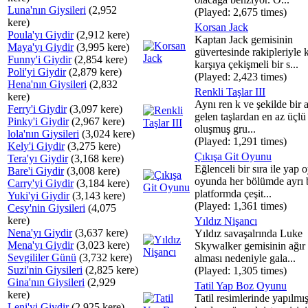
Luna'nın Giysileri
(2,952
(Played: 2,675 times)
kere)
Korsan Jack
Poula'yı Giydir
(2,912 kere)
Kaptan Jack gemisinin
Maya'yı Giydir
(3,995 kere)
güvertesinde rakipleriyle k
Funny'i Giydir
(2,854 kere)
karşıya çekişmeli bir s...
Poli'yi Giydir
(2,879 kere)
(Played: 2,423 times)
Hena'nın Giysileri
(2,832
Renkli Taşlar III
kere)
Aynı ren k ve şekilde bir 
Ferry'i Giydir
(3,097 kere)
gelen taşlardan en az üçlü
Pinky'i Giydir
(2,967 kere)
oluşmuş gru...
lola'nın Giysileri
(3,024 kere)
(Played: 1,291 times)
Kely'i Giydir
(3,275 kere)
Çıkışa Git Oyunu
Tera'yı Giydir
(3,168 kere)
Eğlenceli bir sıra ile yap
Bare'i Giydir
(3,008 kere)
oyunda her bölümde ayrı 
Carry'yi Giydir
(3,184 kere)
platformda çeşit...
Yuki'yi Giydir
(3,143 kere)
(Played: 1,361 times)
Cesy'nin Giysileri
(4,075
kere)
Yıldız Nişancı
Nena'yı Giydir
(3,637 kere)
Yıldız savaşalrında Luke
Mena'yı Giydir
(3,023 kere)
Skywalker gemisinin ağır 
Sevgililer Günü
(3,732 kere)
alması nedeniyle gala...
Suzi'nin Giysileri
(2,825 kere)
(Played: 1,305 times)
Gina'nın Giysileri
(2,929
Tatil Yap Boz Oyunu
kere)
Tatil resimlerinde yapılmı
Leni'yi Giydir
(2,925 kere)