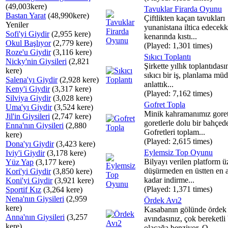
(49,003kere)
Tavuklar Firarda Oyunu
Bastan Yarat
(48,990kere)
Çiftlikten kaçan tavukları
Yeniler
yunanistana iltica edecek
Sofi'yi Giydir
(2,955 kere)
kenarında kıstı...
Okul Başlıyor
(2,779 kere)
(Played: 1,301 times)
Roze'u Giydir
(3,116 kere)
Sıkıcı Toplantı
Nicky'nin Giysileri
(2,821
Şirkette yıllık toplantıdası
kere)
sıkıcı bir iş, planlama mü
Salena'yı Giydir
(2,928 kere)
anlattık...
Keny'i Giydir
(3,317 kere)
(Played: 7,162 times)
Silviya Giydir
(3,028 kere)
Gofret Topla
Uma'yı Giydir
(3,524 kere)
Minik kahramanımız gore
Jil'in Giysileri
(2,747 kere)
goretlerle dolu bir bahçed
Enna'nın Giysileri
(2,880
Gofretleri toplam...
kere)
(Played: 2,615 times)
Dona'yı Giydir
(3,423 kere)
Eylemsiz Top Oyunu
Iviy'i Giydir
(3,178 kere)
Bilyayı verilen platform 
Yüz Yap
(3,177 kere)
düşürmeden en üstten en a
Kori'yi Giydir
(3,850 kere)
kadar indirme...
Koni'yi Giydir
(3,921 kere)
(Played: 1,371 times)
Sportif Kız
(3,264 kere)
Nena'nın Giysileri
(2,959
Ördek Avı2
kere)
Kasabanın gölünde ördek
Anna'nın Giysileri
(3,257
avındasınız, çok bereketli 
kere)
olacağa benziyor. O...