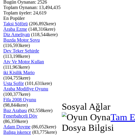
Bugün Oynanan: 2526
Toplam Oynanan: 13,494,435
Toplam üyeler: 24,619
En Popüler
Taksi Şöförü
(206,892kere)
Araba Ezme
(148,316kere)
Diz Ameliyatı
(118,544kere)
Buzda Motor Şovu
(116,593kere)
Dev Teker Şehirde
(113,198kere)
Atv Ve Motor Kullan
(111,963kere)
iki Kisilik Mario
(104,755kere)
Usta Şoför
(101,631kere)
Araba Modifiye Oyunu
(100,377kere)
Fifa 2008 Oyunu
Sosyal Ağlar
(98,844kere)
Buz Arabası
(92,558kere)
Tam E
Fenerbahçeli Döv
(86,359kere)
Dosya Bilgisi
Adam Dovme
(86,052kere)
Baliga iskence
(83,775kere)