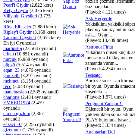
bozları çözmek istermisini
Pearl'i Giydir
(2,822 kere)
boz parçalar...
Kety'i Giydir
(3,076 kere)
(Played: 4,121 times)
Villy'nin Giysileri
(3,775
Ask Heryerde
kere)
Yakisiklimi yakisikli süper
Rüya Elbiseler
(2,889 kere)
playboy sunuz, bütün kizla
Ripley'i Giydir
(3,168 kere)
asik... Oyun...
Tara'nın Giysileri
(3,655 kere)
(Played: 13,439 times)
En iyi Oyuncular
Astronot Firlat
martinstoj
(23,564 oynandi)
Yukaridan düsen küçük as
erhan
(10,651 oynandi)
mouse u sol tiklayarak en
nurcuk
(6,968 oynandi)
zamanda vurun...
nügzö
(5,514 oynandi)
(Played: 4,234 times)
aqan_23
(4,676 oynandi)
Tesisatçı
gamzefb
(3,291 oynandi)
Boru ve su tesisatı kurma 
mehmet.
(3,154 oynandi)
bir oyun. Oyunda amacınız
reco
(3,043 oynandi)
köşedeki ...
madeinaslan
(2,535 oynandi)
(Played: 1,571 times)
charlotte
(2,484 oynandi)
EMRED1974
(2,459
Pengueni Yapıştır !!
oynandi)
Eğlenceli bir oyun. Oyun
cimen gozlum
(2,367
yüklendikten sonra adınız
oynandi)
PLAY butonuna basar...
eczaci_07
(2,256 oynandi)
(Played: 3,334 times)
gizemnur
(1,755 oynandi)
Anahtarları Bul