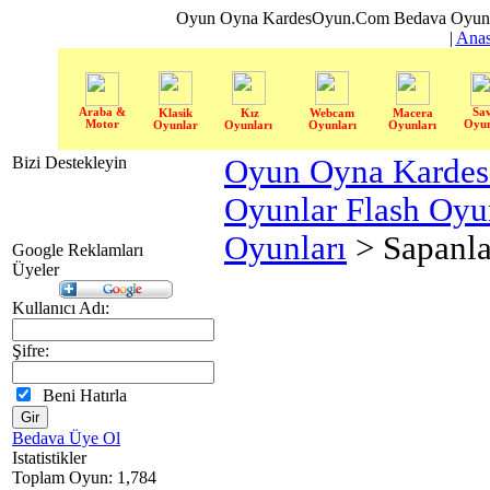
Oyun Oyna KardesOyun.Com Bedava Oyun 
|
Anas
Araba &
Sa
Klasik
Kız
Webcam
Macera
Motor
Oyun
Oyunlar
Oyunları
Oyunları
Oyunları
Bizi Destekleyin
Oyun Oyna Karde
Oyunlar Flash Oy
Oyunları
> Sapanla
Google Reklamları
Üyeler
Kullanıcı Adı:
Şifre:
Beni Hatırla
Bedava Üye Ol
Istatistikler
Toplam Oyun: 1,784