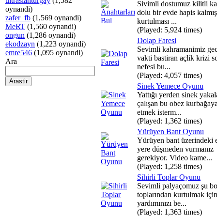
ultraslanturgay
(1,582
Sivimli dostumuz kilitli ka
oynandi)
dolu bir evde hapis kalmı
zafer_fb
(1,569 oynandi)
kurtulması ...
MeRT
(1,560 oynandi)
(Played: 5,924 times)
ongun
(1,286 oynandi)
Dolap Faresi
ekodzayn
(1,223 oynandi)
Sevimli kahramanimiz gec
emre546
(1,095 oynandi)
vakti bastiran açlik krizi 
Ara
nefesi bu...
(Played: 4,057 times)
Sinek Yemece Oyunu
Yattığı yerden sinek yaka
çalışan bu obez kurbağay
etmek isterm...
(Played: 1,362 times)
Yürüyen Bant Oyunu
Yürüyen bant üzerindeki e
yere düşmeden vurmanız
gerekiyor. Video kame...
(Played: 1,258 times)
Sihirli Toplar Oyunu
Sevimli palyaçomuz şu b
toplarından kurtulmak için
yardımınızı be...
(Played: 1,363 times)