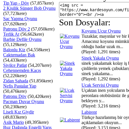
Tip Yap - Döv
(57,857kere)
2 Kişilik Sünger Bob Oyunu
(57,723kere)
Sac Yapma Oyunu
Son Dosyalar:
(57,620kere)
Patronu Döv 2
(57,050kere)
Koyunu Uçur Oyunu
Terlik At
(56,662kere)
Tuzaklar, mayınlar ve bir 
Barbie Defile Oyunu
Amacınız koyunu mümk
(55,129kere)
olduğu hadar uzak m...
Balonlu Kiz
(54,558kere)
(Played: 1,291 times)
Çaktırmadan Bak
Sinek Yakala Oyunu
(54,433kere)
sinek yakalamak kolay iş
Sivilce Patlat
(54,207kere)
çinlilerin yemek çubukları
Cehennemden Kaçış
sinek yakalama...
(52,226kere)
(Played: 1,292 times)
Zidan Sahada
(51,856kere)
Uçak Servisi Oyunu
Nefis Pastalar Yap
Uçaktan inen yolcuların b
(50,476kere)
peronlara otobüsünüz ile 
Patronu Döv
(50,420kere)
bekleyen y...
Pacman Duvar Oyunu
(Played: 3,216 times)
(50,230kere)
Liseli Kız Giydir
Labirent
(49,833kere)
Türkçe hazırlanmış bir oy
Asik Mario
(49,395kere)
açıklamaları okuyun...
Buz Dağında Engelli Yarış
(Played: 3,153 times)