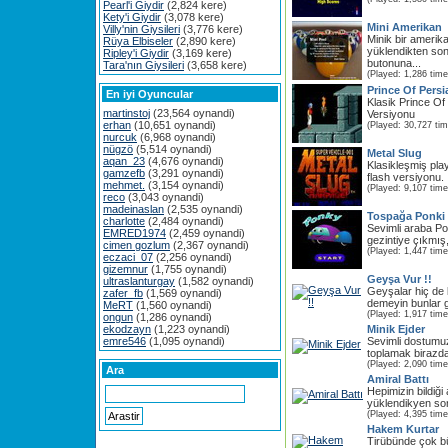
Pearl'i Giydir
(2,824 kere)
Kety'i Giydir
(3,078 kere)
Mini Amerikan
Villy'nin Giysileri
(3,776 kere)
Minik bir amerik
Rüya Elbiseler
(2,890 kere)
yüklendikten s
Ripley'i Giydir
(3,169 kere)
butonuna...
Tara'nın Giysileri
(3,658 kere)
(Played: 1,286 time
Prince Of Pers
En iyi Oyuncular
Klasik Prince O
martinstoj
(23,564 oynandi)
Versiyonu
erhan
(10,651 oynandi)
(Played: 30,727 ti
nurcuk
(6,968 oynandi)
nügzö
(5,514 oynandi)
Metal Slug
aqan_23
(4,676 oynandi)
Klasikleşmiş pla
gamzefb
(3,291 oynandi)
flash versiyonu. İl
mehmet.
(3,154 oynandi)
(Played: 9,107 time
reco
(3,043 oynandi)
madeinaslan
(2,535 oynandi)
Tospağa Ponki
charlotte
(2,484 oynandi)
Sevimli araba P
EMRED1974
(2,459 oynandi)
gezintiye çıkmış,
cimen gozlum
(2,367 oynandi)
(Played: 1,447 time
eczaci_07
(2,256 oynandi)
gizemnur
(1,755 oynandi)
Geyşa Vur !!
ultraslanturgay
(1,582 oynandi)
Geyşalar hiç de b
zafer_fb
(1,569 oynandi)
demeyin bunlar ge
MeRT
(1,560 oynandi)
(Played: 1,917 time
ongun
(1,286 oynandi)
ekodzayn
(1,223 oynandi)
Minik Ejder
emre546
(1,095 oynandi)
Sevimli dostumuz
toplamak birazda
(Played: 2,090 time
Ara
Amiral Battı
Hepimizin bildiği
yüklendikyen so
(Played: 4,395 time
Hakem Kurtar
Tirübünde çok 