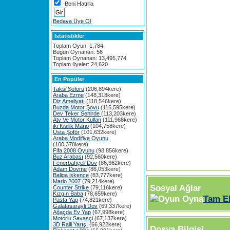
Beni Hatırla
Bedava Üye Ol
Istatistikler
Toplam Oyun: 1,784
Bugün Oynanan: 56
Toplam Oynanan: 13,495,774
Toplam üyeler: 24,620
En Popüler
Taksi Şöförü
(206,894kere)
Araba Ezme
(148,318kere)
Diz Ameliyatı
(118,546kere)
Buzda Motor Şovu
(116,595kere)
Dev Teker Şehirde
(113,203kere)
Atv Ve Motor Kullan
(111,968kere)
iki Kisilik Mario
(104,758kere)
Usta Şoför
(101,632kere)
Araba Modifiye Oyunu
(100,378kere)
Fifa 2008 Oyunu
(98,856kere)
Buz Arabası
(92,560kere)
Fenerbahçeli Döv
(86,362kere)
Adam Dovme
(86,053kere)
Baliga iskence
(83,777kere)
Mario 2007
(79,214kere)
Sosyal Ağlar
Counter Strike
(79,116kere)
Kızgın Baba
(78,659kere)
Tam E
Pasta Yap
(74,821kere)
Galatasarayli Dov
(69,337kere)
Ağaçda Ev Yap
(67,998kere)
Motorlu Savasçi
(67,137kere)
3D Ralli Yarışı
(66,922kere)
Dosya Bilgisi