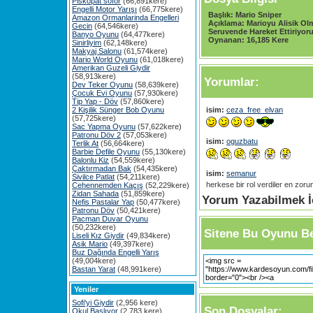
Piskopat söför
(66,891kere)
Engelli Motor Yarışı
(66,775kere)
Başlık:
Mario Sniper
Amazon Ormanlarinda Engelleri
Açıklama:
Marioyu Alisik Ol
Gecin
(64,546kere)
Seruvende Hareket Ettiriyoru
Banyo Oyunu
(64,477kere)
Oynanan:
16,185 Kere
Sinirliyim
(62,148kere)
Makyaj Salonu
(61,574kere)
Mario World Oyunu
(61,018kere)
Amerikan Guzeli Giydir
(58,913kere)
Yorumlar:
Dev Teker Oyunu
(58,639kere)
Çocuk Evi Oyunu
(57,930kere)
Tip Yap - Döv
(57,860kere)
2 Kişilik Sünger Bob Oyunu
isim:
ceza_free_elvan
(57,725kere)
Sac Yapma Oyunu
(57,622kere)
Patronu Döv 2
(57,053kere)
isim:
oguzbatu
Terlik At
(56,664kere)
Barbie Defile Oyunu
(55,130kere)
Balonlu Kiz
(54,559kere)
Çaktırmadan Bak
(54,435kere)
isim:
semanur
Sivilce Patlat
(54,211kere)
herkese bir rol verdiler en zor
Cehennemden Kaçış
(52,229kere)
Zidan Sahada
(51,859kere)
Yorum Yazabilmek İç
Nefis Pastalar Yap
(50,477kere)
Patronu Döv
(50,421kere)
Pacman Duvar Oyunu
(50,232kere)
Sitene Bu Oyunu Be
Liseli Kız Giydir
(49,834kere)
Asik Mario
(49,397kere)
Buz Dağında Engelli Yarış
(49,004kere)
Bastan Yarat
(48,991kere)
Yeniler
Sofi'yi Giydir
(2,956 kere)
Son Dosyalar:
Okul Başlıyor
(2,783 kere)