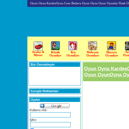
Oyun Oyna KardesOyun.Com Bedava Oyun Oyna Oyun Oyunlar Flash O
Araba &
Sa
Klasik
Kız
Webcam
Macera
Motor
Oyu
Oyunlar
Oyunları
Oyunları
Oyunları
Bizi Destekleyin
Oyun Oyna Kardes
Oyun OyunOyna Oyu
Google Reklamları
Üyeler
Kullanıcı Adı:
Şifre: