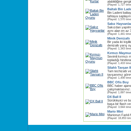
alabildiğine gerg
(Played: 1,727 time
Baltalı Bin La
Bin Ladeni balta
tahtaya saplayın
(Played: 1,570 time
Sakız Hayvanla
Sakızdan yapılmı
aynı alan en az 3
(Played: 1,441 time
Minik Denizaltı
Bir yada iki kişil
denizaltı yarış o
(Played: 1,343 time
Kırmızı Maymu
Sevimli kırmız
topladığı hindista
(Played: 1,433 time
Silahlı Tavşan II
Tam techizatlı ve
tavşanımız görev
(Played: 1,456 time
BBC Ofis Boy
BBC haber ajansı
çalışmaktasınız 
(Played: 1,697 time
DX Ball II
Sürükleyici ve b
başa bir flash v
(Played: 3,644 time
Mario Mini
Marionun Farkli 
(Played: 16,853 ti