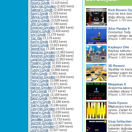
Roze'u Giydir
(3,118 kere)
Nicky'nin Giysileri
(2,822 kere)
Salena'yı Giydir
(2,929 kere)
Kick Boxers O
Keny'i Giydir
(3,319 kere)
Hızlı bir kick b
Silviya Giydir
(3,029 kere)
doğu dövüş sanat
Uma'yı Giydir
(3,528 kere)
(Played: 1,724 time
Jil'in Giysileri
(2,749 kere)
Enna'nın Giysileri
(2,882 kere)
Altın Paralar II
Dona'yı Giydir
(3,426 kere)
Dostumuz Tedy al
Iviy'i Giydir
(3,179 kere)
zengin olmayı ak
Yüz Yap
(3,178 kere)
(Played: 1,689 time
Kori'yi Giydir
(3,852 kere)
Koni'yi Giydir
(3,923 kere)
Kaykaycı Olie
Sportif Kız
(3,265 kere)
Kaykay tutkunu o
Nena'nın Giysileri
(2,963 kere)
çıkıyor ama beled
Anna'nın Giysileri
(3,258 kere)
(Played: 1,420 time
Luna'nın Giysileri
(2,953 kere)
Poula'yı Giydir
(2,915 kere)
3D Reversi
Maya'yı Giydir
(3,998 kere)
Siyahlar mı kaz
Funny'i Giydir
(2,856 kere)
hamlayi yapın tüm
Poli'yi Giydir
(2,881 kere)
(Played: 8,736 time
Hena'nın Giysileri
(2,834 kere)
Ferry'i Giydir
(3,098 kere)
Pinky'i Giydir
(2,971 kere)
Megaman II
lola'nın Giysileri
(3,026 kere)
Araştırma labora
Kely'i Giydir
(3,277 kere)
robotları etkisiz 
Tera'yı Giydir
(3,169 kere)
(Played: 1,502 time
Bare'i Giydir
(3,009 kere)
Carry'yi Giydir
(3,186 kere)
Tavla Oyunu
Yuki'yi Giydir
(3,146 kere)
Bilgisayara karşı
Cesy'nin Giysileri
(4,076 kere)
oyunu. Zarları ko
Nena'yı Giydir
(3,639 kere)
(Played: 9,502 time
Mena'yı Giydir
(3,024 kere)
Sevgililer Günü
(3,733 kere)
Uzay İstilacıları
Suzi'nin Giysileri
(2,827 kere)
Uzaylıların dost
Gina'nın Giysileri
(2,934 kere)
haberler doğrula
Leni'yi Giydir
(2,927 kere)
(Played: 1,580 time