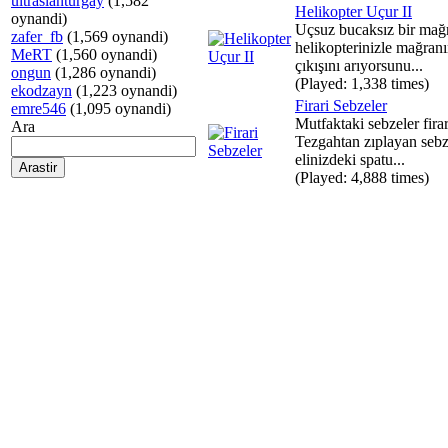
ultraslanturgay
(1,582
Helikopter Uçur II
oynandi)
Uçsuz bucaksız bir mağ
zafer_fb
(1,569 oynandi)
helikopterinizle mağran
MeRT
(1,560 oynandi)
çıkışını arıyorsunu...
ongun
(1,286 oynandi)
(Played: 1,338 times)
ekodzayn
(1,223 oynandi)
Firari Sebzeler
emre546
(1,095 oynandi)
Mutfaktaki sebzeler firar 
Ara
Tezgahtan zıplayan sebz
elinizdeki spatu...
(Played: 4,888 times)