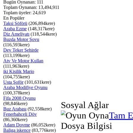
Bugün Oynanan: 111
Toplam Oynanan: 13,494,911
Toplam üyeler: 24,619
En Popüler
Taksi Şöförü
(206,894kere)
Araba Ezme
(148,317kere)
Diz Ameliyatı
(118,544kere)
Buzda Motor Şovu
(116,593kere)
Dev Teker Şehirde
(113,199kere)
Atv Ve Motor Kullan
(111,963kere)
iki Kisilik Mario
(104,755kere)
Usta Şoför
(101,631kere)
Araba Modifiye Oyunu
(100,378kere)
Fifa 2008 Oyunu
Sosyal Ağlar
(98,846kere)
Buz Arabası
(92,558kere)
Tam E
Fenerbahçeli Döv
(86,360kere)
Dosya Bilgisi
Adam Dovme
(86,052kere)
Baliga iskence
(83,776kere)