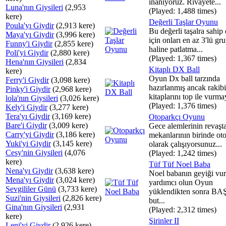
inanıyoruz. Rivayete...
Luna'nın Giysileri
(2,953
(Played: 1,488 times)
kere)
Değerli Taşlar Oyunu
Poula'yı Giydir
(2,913 kere)
Bu değerli taşalra sahip
Maya'yı Giydir
(3,996 kere)
için onları en az 3'lü gru
Funny'i Giydir
(2,855 kere)
haline patlatma...
Poli'yi Giydir
(2,880 kere)
(Played: 1,367 times)
Hena'nın Giysileri
(2,834
Kitaplı DX Ball
kere)
Oyun Dx ball tarzında
Ferry'i Giydir
(3,098 kere)
hazırlanmış ancak rakib
Pinky'i Giydir
(2,968 kere)
kitaplarını top ile vurmay
lola'nın Giysileri
(3,026 kere)
(Played: 1,376 times)
Kely'i Giydir
(3,277 kere)
Tera'yı Giydir
(3,169 kere)
Otoparkçı Oyunu
Bare'i Giydir
(3,009 kere)
Gece alemlerinin revaşt
Carry'yi Giydir
(3,186 kere)
mekanlarının birinde ot
Yuki'yi Giydir
(3,145 kere)
olarak çalışıyorsunuz...
Cesy'nin Giysileri
(4,076
(Played: 1,242 times)
kere)
Tüf Tüf Noel Baba
Nena'yı Giydir
(3,638 kere)
Noel babanın geyiği vu
Mena'yı Giydir
(3,024 kere)
yardımcı olun Oyun
Sevgililer Günü
(3,733 kere)
yüklendikten sonra B
Suzi'nin Giysileri
(2,826 kere)
but...
Gina'nın Giysileri
(2,931
(Played: 2,312 times)
kere)
Şirinler II
Leni'yi Giydir
(2,926 kere)