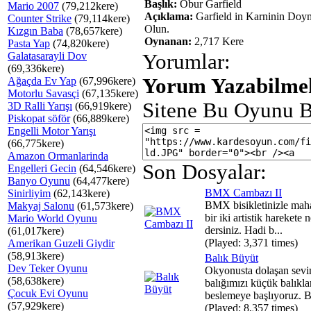
Başlık:
Obur Garfield
Mario 2007
(79,212kere)
Açıklama:
Garfield in Karninin Doy
Counter Strike
(79,114kere)
Olun.
Kızgın Baba
(78,657kere)
Oynanan:
2,717 Kere
Pasta Yap
(74,820kere)
Galatasarayli Dov
Yorumlar:
(69,336kere)
Yorum Yazabilmek
Ağaçda Ev Yap
(67,996kere)
Motorlu Savasçi
(67,135kere)
Sitene Bu Oyunu B
3D Ralli Yarışı
(66,919kere)
Piskopat söför
(66,889kere)
Engelli Motor Yarışı
(66,775kere)
Amazon Ormanlarinda
Son Dosyalar:
Engelleri Gecin
(64,546kere)
Banyo Oyunu
(64,477kere)
BMX Cambazı II
Sinirliyim
(62,143kere)
BMX bisikletinizle mah
Makyaj Salonu
(61,573kere)
bir iki artistik harekete 
Mario World Oyunu
dersiniz. Hadi b...
(61,017kere)
(Played: 3,371 times)
Amerikan Guzeli Giydir
(58,913kere)
Balık Büyüt
Dev Teker Oyunu
Okyonusta dolaşan sevi
(58,638kere)
balığımızı küçük balıkla
Çocuk Evi Oyunu
beslemeye başlıyoruz. B
(57,929kere)
(Played: 8,357 times)