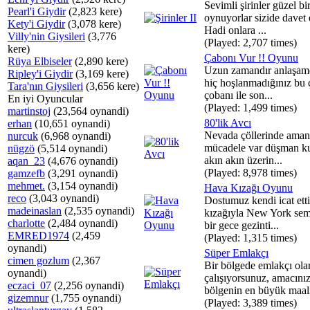
Sevimli şirinler güzel b
Pearl'i Giydir
(2,823 kere)
oynuyorlar sizide davet e
Kety'i Giydir
(3,078 kere)
Hadi onlara ...
Villy'nin Giysileri
(3,776
(Played: 2,707 times)
kere)
Çabonı Vur !! Oyunu
Rüya Elbiseler
(2,890 kere)
Uzun zamandır anlaşamd
Ripley'i Giydir
(3,169 kere)
hiç hoşlanmadığınız bu ç
Tara'nın Giysileri
(3,656 kere)
çobanı ile son...
En iyi Oyuncular
(Played: 1,499 times)
martinstoj
(23,564 oynandi)
80'lik Avcı
erhan
(10,651 oynandi)
Nevada çöllerinde amans
nurcuk
(6,968 oynandi)
mücadele var düşman ku
nügzö
(5,514 oynandi)
akın akın üzerin...
aqan_23
(4,676 oynandi)
(Played: 8,978 times)
gamzefb
(3,291 oynandi)
mehmet.
(3,154 oynandi)
Hava Kızağı Oyunu
reco
(3,043 oynandi)
Dostumuz kendi icat ett
madeinaslan
(2,535 oynandi)
kızağıyla New York sem
charlotte
(2,484 oynandi)
bir gece gezinti...
EMRED1974
(2,459
(Played: 1,315 times)
oynandi)
Süper Emlakçı
cimen gozlum
(2,367
Bir bölgede emlakçı ola
oynandi)
çalışıyorsunuz, amacını
eczaci_07
(2,256 oynandi)
bölgenin en büyük maali
gizemnur
(1,755 oynandi)
(Played: 3,389 times)