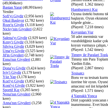
(49,004kere)
(Played: 1,362 times)
Bastan Yarat
(48,991kere)
Hamburgerci Kız
Yeniler
Oyuna üstteki butonu tı
Sofi'yi Giydir
(2,956 kere)
başlayın. Oyun ekranınd
Okul Başlıyor
(2,782 kere)
köşede göste...
Roze'u Giydir
(3,118 kere)
(Played: 7,218 times)
Nicky'nin Giysileri
(2,822
Koyunları Vur
kere)
50 adet merminiz var
Salena'yı Giydir
(2,929 kere)
vurabildiğiniz kadar çok
Keny'i Giydir
(3,318 kere)
koyun vurmaya çalışın, 
Silviya Giydir
(3,029 kere)
(Played: 1,542 times)
Uma'yı Giydir
(3,525 kere)
Timmy ile Paralari Topl
Jil'in Giysileri
(2,748 kere)
Timmy nin Para Toplam
Enna'nın Giysileri
(2,881
Yardim Edin.
kere)
(Played: 2,867 times)
Dona'yı Giydir
(3,424 kere)
Iviy'i Giydir
(3,179 kere)
Tesisatçı
Yüz Yap
(3,178 kere)
Boru ve su tesisatı kurm
Kori'yi Giydir
(3,852 kere)
üzerine bir oyun. Oyun
Koni'yi Giydir
(3,922 kere)
amacınız sol üst köşedeki
Sportif Kız
(3,265 kere)
(Played: 1,571 times)
Nena'nın Giysileri
(2,960
4 Yapraklı Yonca
kere)
Dört yapraklı yoncanın
Anna'nın Giysileri
(3,258
inanırmısınız. Evet bizd
kere)