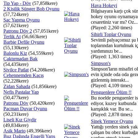
Tip Yap - Döv
(57,858kere)
Hava Hokeyi
2 Kişilik Sünger Bob Oyunu
Bilgisayara karjı çok süra
(57,724kere)
hokey oyunu oynamaya
Sac Yapma Oyunu
cesaretiniz var mı? Oz...
(57,621kere)
(Played: 2,260 times)
Patronu Döv 2
(57,051kere)
Sihirli Toplar Oyunu
Terlik At
(56,663kere)
Sevimli palyaçomuz şu
Barbie Defile Oyunu
toplarından kurtulmak iç
(55,130kere)
yardımınızı be...
Balonlu Kiz
(54,559kere)
(Played: 1,363 times)
Çaktırmadan Bak
Simpson's
(54,435kere)
Simpson'ların misafiri ol
Sivilce Patlat
(54,208kere)
evin içinde oda oda gez
Cehennemden Kaçış
gizlenmiş interakt...
(52,228kere)
(Played: 4,109 times)
Zidan Sahada
(51,856kere)
Nefis Pastalar Yap
Penguenlere Ölüm !!
(50,477kere)
Bu noelde penguenler i
Patronu Döv
(50,420kere)
ediyor, kuzey kutbunda
Pacman Duvar Oyunu
karışıklık var. Bu se...
(50,231kere)
(Played: 2,878 times)
Liseli Kız Giydir
Sinek Yemece Oyunu
(49,834kere)
Yattığı yerden sinek ya
Asik Mario
(49,396kere)
çalışan bu obez kurbağ
Buz Dağında Engelli Yarış
yardım etmek isterm...