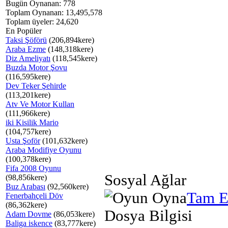
Bugün Oynanan: 778
Toplam Oynanan: 13,495,578
Toplam üyeler: 24,620
En Popüler
Taksi Şöförü
(206,894kere)
Araba Ezme
(148,318kere)
Diz Ameliyatı
(118,545kere)
Buzda Motor Şovu
(116,595kere)
Dev Teker Şehirde
(113,201kere)
Atv Ve Motor Kullan
(111,966kere)
iki Kisilik Mario
(104,757kere)
Usta Şoför
(101,632kere)
Araba Modifiye Oyunu
(100,378kere)
Fifa 2008 Oyunu
Sosyal Ağlar
(98,856kere)
Buz Arabası
(92,560kere)
Tam E
Fenerbahçeli Döv
(86,362kere)
Dosya Bilgisi
Adam Dovme
(86,053kere)
Baliga iskence
(83,777kere)