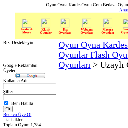
Oyun Oyna KardesOyun.Com Bedava Oyun 
|
Anas
Araba &
Sa
Klasik
Kız
Webcam
Macera
Motor
Oyun
Oyunlar
Oyunları
Oyunları
Oyunları
Bizi Destekleyin
Oyun Oyna Karde
Oyunlar Flash Oy
Oyunları
> Uzaylı 
Google Reklamları
Üyeler
Kullanıcı Adı:
Şifre:
Beni Hatırla
Bedava Üye Ol
Istatistikler
Toplam Oyun: 1,784