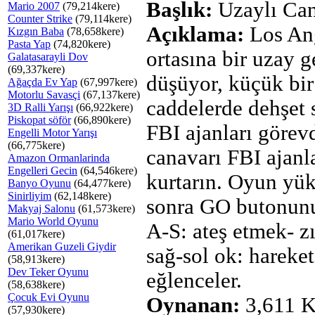
Başlık:
Uzaylı Ca
Mario 2007
(79,214kere)
Counter Strike
(79,114kere)
Açıklama:
Los Ang
Kızgın Baba
(78,658kere)
Pasta Yap
(74,820kere)
ortasına bir uzay g
Galatasarayli Dov
(69,337kere)
düşüyor, küçük bir
Ağaçda Ev Yap
(67,997kere)
Motorlu Savasçi
(67,137kere)
caddelerde dehşet 
3D Ralli Yarışı
(66,922kere)
Piskopat söför
(66,890kere)
FBI ajanları görev
Engelli Motor Yarışı
(66,775kere)
canavarı FBI ajanl
Amazon Ormanlarinda
Engelleri Gecin
(64,546kere)
kurtarın. Oyun yü
Banyo Oyunu
(64,477kere)
Sinirliyim
(62,148kere)
sonra GO butonunu
Makyaj Salonu
(61,573kere)
Mario World Oyunu
A-S: ateş etmek- z
(61,017kere)
Amerikan Guzeli Giydir
sağ-sol ok: hareket
(58,913kere)
Dev Teker Oyunu
eğlenceler.
(58,638kere)
Çocuk Evi Oyunu
Oynanan:
3,611 K
(57,930kere)