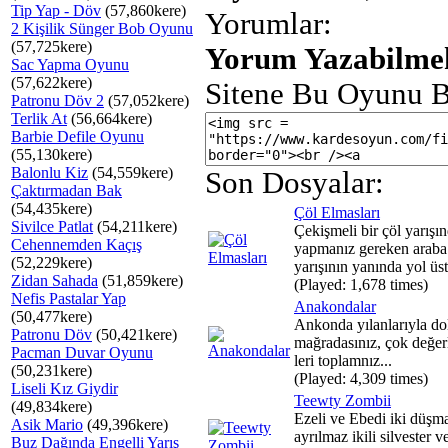
Tip Yap - Döv
(57,860kere)
Yorumlar:
2 Kişilik Sünger Bob Oyunu
(57,725kere)
Yorum Yazabilmek
Sac Yapma Oyunu
(57,622kere)
Sitene Bu Oyunu B
Patronu Döv 2
(57,052kere)
Terlik At
(56,664kere)
Barbie Defile Oyunu
(55,130kere)
Balonlu Kiz
(54,559kere)
Son Dosyalar:
Çaktırmadan Bak
(54,435kere)
Çöl Elmasları
Sivilce Patlat
(54,211kere)
Çekişmeli bir çöl yarışı
Cehennemden Kaçış
yapmanız gereken araba
(52,229kere)
yarışının yanında yol üst
Zidan Sahada
(51,859kere)
(Played: 1,678 times)
Nefis Pastalar Yap
Anakondalar
(50,477kere)
Ankonda yılanlarıyla dol
Patronu Döv
(50,421kere)
mağradasınız, çok değerl
Pacman Duvar Oyunu
leri toplamnız...
(50,231kere)
(Played: 4,309 times)
Liseli Kız Giydir
Teewty Zombii
(49,834kere)
Ezeli ve Ebedi iki düşm
Asik Mario
(49,396kere)
ayrılmaz ikili silvester v
Buz Dağında Engelli Yarış