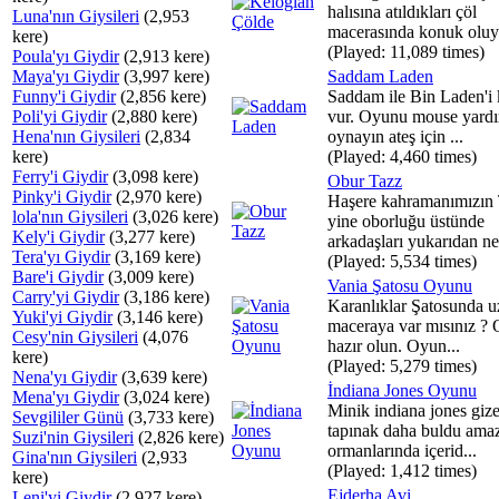
halısına atıldıkları çöl
Luna'nın Giysileri
(2,953
macerasında konuk oluyo
kere)
(Played: 11,089 times)
Poula'yı Giydir
(2,913 kere)
Maya'yı Giydir
(3,997 kere)
Saddam Laden
Funny'i Giydir
(2,856 kere)
Saddam ile Bin Laden'i
Poli'yi Giydir
(2,880 kere)
vur. Oyunu mouse yardı
Hena'nın Giysileri
(2,834
oynayın ateş için ...
kere)
(Played: 4,460 times)
Ferry'i Giydir
(3,098 kere)
Obur Tazz
Pinky'i Giydir
(2,970 kere)
Haşere kahramanımızın 
lola'nın Giysileri
(3,026 kere)
yine oborluğu üstünde
Kely'i Giydir
(3,277 kere)
arkadaşları yukarıdan ne 
Tera'yı Giydir
(3,169 kere)
(Played: 5,534 times)
Bare'i Giydir
(3,009 kere)
Vania Şatosu Oyunu
Carry'yi Giydir
(3,186 kere)
Karanlıklar Şatosunda u
Yuki'yi Giydir
(3,146 kere)
maceraya var mısınız ?
Cesy'nin Giysileri
(4,076
hazır olun. Oyun...
kere)
(Played: 5,279 times)
Nena'yı Giydir
(3,639 kere)
İndiana Jones Oyunu
Mena'yı Giydir
(3,024 kere)
Minik indiana jones gize
Sevgililer Günü
(3,733 kere)
tapınak daha buldu ama
Suzi'nin Giysileri
(2,826 kere)
ormanlarında içerid...
Gina'nın Giysileri
(2,933
(Played: 1,412 times)
kere)
Ejderha Avi
Leni'yi Giydir
(2,927 kere)