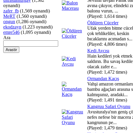
ultraslanturgay
(1,582
Sevimli tavşan Panik ba
oynandi)
avına çıkıyor, elindeki z
zafer_fb
(1,569 oynandi)
balonu vurun, ...
MeRT
(1,560 oynandi)
(Played: 1,614 times)
ongun
(1,286 oynandi)
Öldüren Cüceler
ekodzayn
(1,223 oynandi)
Ufak yerden bitme cüce
emre546
(1,095 oynandi)
çok tehlikeliler, keskin
Ara
bıcaklarını acımadan s...
(Played: 4,806 times)
Kedi Avcısı
Hain kedileri yok etmek 
saldırın. Bu savaş kedil
olacak zafer e...
(Played: 1,472 times)
Ormandan Kaçış
Vahşi amazon ormanları
bambu ağaçları arasına s
kalmışsınız, aradaki...
(Played: 1,491 times)
Kangruu Safari Oyunu
Avusturalya'nın geniş çö
nefes nefese bir macera 
kangrunun pe...
(Played: 1,479 times)