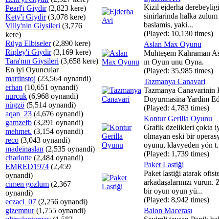
Kizil ejderha derebeylig
Pearl'i Giydir
(2,823 kere)
sinirlarinda halka zulu
Kety'i Giydir
(3,078 kere)
baslamis, yaki...
Villy'nin Giysileri
(3,776
(Played: 10,130 times)
kere)
Rüya Elbiseler
(2,890 kere)
Aslan Max Oyunu
Ripley'i Giydir
(3,169 kere)
Muhteşem Kahraman A
Tara'nın Giysileri
(3,658 kere)
ın Oyun unu Oyna.
En iyi Oyuncular
(Played: 35,985 times)
martinstoj
(23,564 oynandi)
Tazmanya Canavari
erhan
(10,651 oynandi)
Tazmanya Canavarinin 
nurcuk
(6,968 oynandi)
Doyurmasina Yardim Ed
nügzö
(5,514 oynandi)
(Played: 4,783 times)
aqan_23
(4,676 oynandi)
Kontur Gerilla Oyunu
gamzefb
(3,291 oynandi)
Grafik özelikleri çokta i
mehmet.
(3,154 oynandi)
olmayan eski bir operas
reco
(3,043 oynandi)
oyunu, klavyeden yön t.
madeinaslan
(2,535 oynandi)
(Played: 1,739 times)
charlotte
(2,484 oynandi)
Paket Lastiği
EMRED1974
(2,459
Paket lastiği atarak ofist
oynandi)
arkadaşalarınızı vurun. 
cimen gozlum
(2,367
bir oyun oyun yü...
oynandi)
(Played: 8,942 times)
eczaci_07
(2,256 oynandi)
gizemnur
(1,755 oynandi)
Balon Macerası