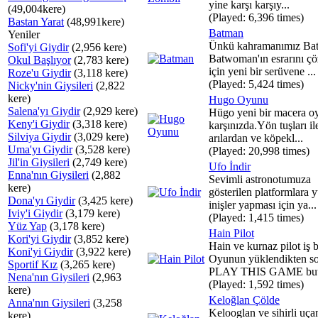
yine karşı karşıy...
(49,004kere)
(Played: 6,396 times)
Bastan Yarat
(48,991kere)
Batman
Yeniler
Ünkü kahramanımız Ba
Sofi'yi Giydir
(2,956 kere)
Batwoman'ın esrarını ç
Okul Başlıyor
(2,783 kere)
için yeni bir serüvene ...
Roze'u Giydir
(3,118 kere)
(Played: 5,424 times)
Nicky'nin Giysileri
(2,822
kere)
Hugo Oyunu
Salena'yı Giydir
(2,929 kere)
Hügo yeni bir macera oy
Keny'i Giydir
(3,318 kere)
karşınızda.Yön tuşları il
Silviya Giydir
(3,029 kere)
arılardan ve köpekl...
Uma'yı Giydir
(3,528 kere)
(Played: 20,998 times)
Jil'in Giysileri
(2,749 kere)
Ufo İndir
Enna'nın Giysileri
(2,882
Sevimli astronotumuza
kere)
gösterilen platformlara
Dona'yı Giydir
(3,425 kere)
inişler yapması için ya...
Iviy'i Giydir
(3,179 kere)
(Played: 1,415 times)
Yüz Yap
(3,178 kere)
Hain Pilot
Kori'yi Giydir
(3,852 kere)
Hain ve kurnaz pilot iş 
Koni'yi Giydir
(3,922 kere)
Oyunun yüklendikten s
Sportif Kız
(3,265 kere)
PLAY THIS GAME but.
Nena'nın Giysileri
(2,963
(Played: 1,592 times)
kere)
Keloğlan Çölde
Anna'nın Giysileri
(3,258
Kelooglan ve sihirli uça
kere)