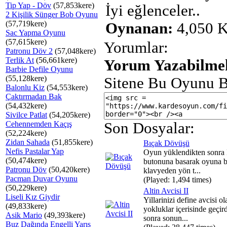
Tip Yap - Döv
(57,853kere)
İyi eğlenceler..
2 Kişilik Sünger Bob Oyunu
(57,719kere)
Oynanan:
4,050 K
Sac Yapma Oyunu
(57,615kere)
Yorumlar:
Patronu Döv 2
(57,048kere)
Terlik At
(56,661kere)
Yorum Yazabilmek
Barbie Defile Oyunu
(55,128kere)
Sitene Bu Oyunu B
Balonlu Kiz
(54,553kere)
Çaktırmadan Bak
(54,432kere)
Sivilce Patlat
(54,205kere)
Cehennemden Kaçış
Son Dosyalar:
(52,224kere)
Zidan Sahada
(51,855kere)
Bıçak Dövüşü
Nefis Pastalar Yap
Oyun yüklendikten sonr
(50,474kere)
butonuna basarak oyuna b
Patronu Döv
(50,420kere)
klavyeden yön t...
Pacman Duvar Oyunu
(Played: 1,494 times)
(50,229kere)
Altin Avcisi II
Liseli Kız Giydir
Yillarinizi define avcisi ol
(49,833kere)
yokluklar içerisinde geçir
Asik Mario
(49,393kere)
sonra sonun...
Buz Dağında Engelli Yarış