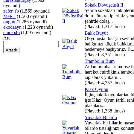
ultraslanturgay
(1,582
Sokak Dövüşcüsü II
oynandi)
Şehrin sokakları rakiplerin
zafer_fb
(1,569 oynandi)
dolu, tüm rakipleriniz ye
MeRT
(1,560 oynandi)
şehirde dolaş...
ongun
(1,286 oynandi)
(Played: 1,317 times)
ekodzayn
(1,223 oynandi)
emre546
(1,095 oynandi)
Balık Büyüt
Ara
Okyonusta dolaşan seviml
balığımızı küçük balıklarl
beslemeye başlıyoruz. B..
(Played: 8,351 times)
Trambolin Bum
Atılan bombaları mouse il
hareket ettirdiğiniz tambol
zıplatarak yukaru...
(Played: 4,257 times)
Klax Oyunu
İlginç taktik oyunlardan b
işte Klax. Oyun farklı ren
plakaları...
(Played: 1,338 times)
Yuvarlak Bilardo
Yuvarlak bir bilardo masa
bilardo ustalığınızı konuşt
Oyun yüklendi...