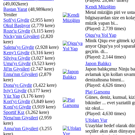
(Played: 28,447 times)
(49,002kere)
Kendi Müziğim
Bastan Yarat
(48,989kere)
Metal müziğin piri ve usta
Yeniler
bilgisayardan size en kola
Sofi'yi Giydir
(2,955 kere)
müzik yapan bi...
Okul Başlıyor
(2,779 kere)
(Played: 2,739 times)
Roze'u Giydir
(3,115 kere)
Qiqu'ya Yol Yap
Nicky'nin Giysileri
(2,820
Minik Qiqu eve gitmek içi
kere)
arıyor Qiqu'ya yol yapara
Salena'yı Giydir
(2,928 kere)
geçirin. di...
Keny'i Giydir
(3,316 kere)
(Played: 2,144 times)
Silviya Giydir
(3,027 kere)
Uma'yı Giydir
(3,523 kere)
Japon Balıkçı
Jil'in Giysileri
(2,747 kere)
Japon balıkçımız Ninju ba
Enna'nın Giysileri
(2,879
avlamak için kolları sıvam
kere)
denizaltısına binmi...
Dona'yı Giydir
(3,422 kere)
(Played: 4,626 times)
Iviy'i Giydir
(3,177 kere)
Plaj Garsonu
Yüz Yap
(3,176 kere)
Günes, deniz, kumsal, kizl
Kori'yi Giydir
(3,849 kere)
bikiniler ... evet yaztatili
Koni'yi Giydir
(3,919 kere)
siz okul...
Sportif Kız
(3,262 kere)
(Played: 4,630 times)
Nena'nın Giysileri
(2,959
Ufoları Vur
kere)
Uzaylılar hedef olarak dü
Anna'nın Giysileri
(3,255
seçtiler akın akın dünyaya
kere)