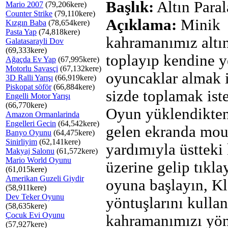
Başlık:
Altın Paral
Mario 2007
(79,206kere)
Counter Strike
(79,110kere)
Açıklama:
Minik
Kızgın Baba
(78,654kere)
Pasta Yap
(74,818kere)
kahramanımız altın
Galatasarayli Dov
(69,333kere)
toplayıp kendine y
Ağaçda Ev Yap
(67,995kere)
Motorlu Savasçi
(67,132kere)
oyuncaklar almak i
3D Ralli Yarışı
(66,919kere)
Piskopat söför
(66,884kere)
sizde toplamak ist
Engelli Motor Yarışı
(66,770kere)
Oyun yüklendikten
Amazon Ormanlarinda
Engelleri Gecin
(64,542kere)
gelen ekranda mou
Banyo Oyunu
(64,475kere)
Sinirliyim
(62,141kere)
yardımıyla üstteki
Makyaj Salonu
(61,572kere)
Mario World Oyunu
üzerine gelip tıkla
(61,015kere)
Amerikan Guzeli Giydir
oyuna başlayın, K
(58,911kere)
Dev Teker Oyunu
yöntuşlarını kulla
(58,635kere)
Çocuk Evi Oyunu
kahramanımızı yön
(57,927kere)