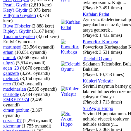
avlanıyorsunuz Kuğu...
Pearl'i Giydir
(2,819 kere)
(Played: 3,491 times)
Kety'i Giydir
(3,075 kere)
Kafaları Patlat
Villy'nin Giysileri
(3,774
Aynı yüz ifadelerine sahip
kere)
parçalardan en az üç tanes
Rüya Elbiseler
(2,888 kere)
araya getirerek ...
Ripley'i Giydir
(3,167 kere)
(Played: 1,432 times)
Tara'nın Giysileri
(3,654 kere)
En iyi Oyuncular
Powerfox Kurbaga
martinstoj
(23,564 oynandi)
Powerfoxu Kurbagadan Ku
erhan
(10,651 oynandi)
(Played: 3,531 times)
nurcuk
(6,968 oynandi)
Teletubi Oyunu
nügzö
(5,514 oynandi)
Saklanan Teletubileri Bul
aqan_23
(4,676 oynandi)
Bakalim.
gamzefb
(3,291 oynandi)
(Played: 10,753 times)
mehmet.
(3,154 oynandi)
Küpleri Yerleştir
reco
(3,043 oynandi)
Sevimli maymun barney çe
madeinaslan
(2,535 oynandi)
labirent bilmeceleri üzeri
charlotte
(2,484 oynandi)
çalışıyor. Ona ya...
EMRED1974
(2,459
(Played: 1,713 times)
oynandi)
Su Aygırı Hippo
cimen gozlum
(2,367
Sevimli Hipopotamımız 
oynandi)
nehirde yiyecek topluyor.
eczaci_07
(2,256 oynandi)
nehirde sadece yi...
gizemnur
(1,755 oynandi)
(Played: 3,068 times)