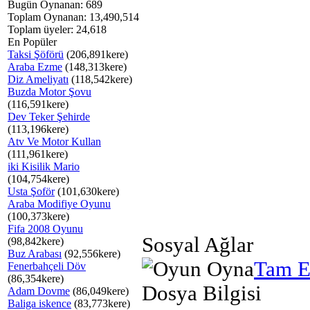
Bugün Oynanan: 689
Toplam Oynanan: 13,490,514
Toplam üyeler: 24,618
En Popüler
Taksi Şöförü
(206,891kere)
Araba Ezme
(148,313kere)
Diz Ameliyatı
(118,542kere)
Buzda Motor Şovu
(116,591kere)
Dev Teker Şehirde
(113,196kere)
Atv Ve Motor Kullan
(111,961kere)
iki Kisilik Mario
(104,754kere)
Usta Şoför
(101,630kere)
Araba Modifiye Oyunu
(100,373kere)
Fifa 2008 Oyunu
Sosyal Ağlar
(98,842kere)
Buz Arabası
(92,556kere)
Tam E
Fenerbahçeli Döv
(86,354kere)
Dosya Bilgisi
Adam Dovme
(86,049kere)
Baliga iskence
(83,773kere)