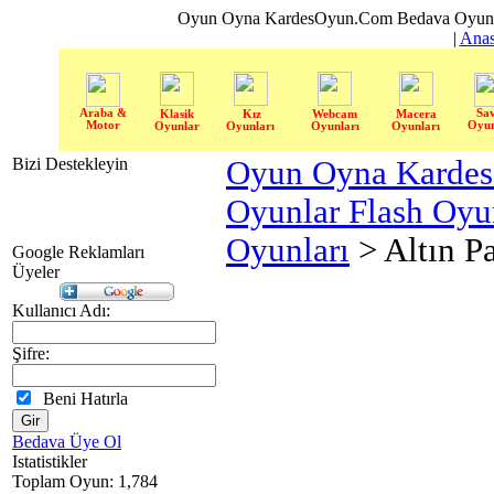
Oyun Oyna KardesOyun.Com Bedava Oyun 
|
Anas
Araba &
Sa
Klasik
Kız
Webcam
Macera
Motor
Oyun
Oyunlar
Oyunları
Oyunları
Oyunları
Bizi Destekleyin
Oyun Oyna Karde
Oyunlar Flash Oy
Oyunları
> Altın Pa
Google Reklamları
Üyeler
Kullanıcı Adı:
Şifre:
Beni Hatırla
Bedava Üye Ol
Istatistikler
Toplam Oyun: 1,784