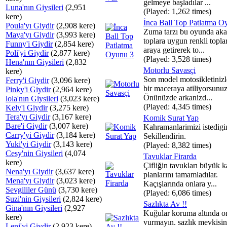
gelmeye başladılar ...
Luna'nın Giysileri
(2,951
(Played: 1,262 times)
kere)
İnca Ball Top Patlatma O
Poula'yı Giydir
(2,908 kere)
Zuma tarzı bu oyunda ak
Maya'yı Giydir
(3,993 kere)
toplara uygun renkli toplar
Funny'i Giydir
(2,854 kere)
araya getirerek to...
Poli'yi Giydir
(2,877 kere)
(Played: 3,528 times)
Hena'nın Giysileri
(2,832
Motorlu Savasçi
kere)
Son model motosikletinizl
Ferry'i Giydir
(3,096 kere)
bir maceraya atiliyorsunuz
Pinky'i Giydir
(2,964 kere)
Önünüzde arkanizd...
lola'nın Giysileri
(3,023 kere)
(Played: 4,345 times)
Kely'i Giydir
(3,275 kere)
Tera'yı Giydir
(3,167 kere)
Komik Surat Yap
Bare'i Giydir
(3,007 kere)
Kahramanlarimizi istedigi
Carry'yi Giydir
(3,184 kere)
Sekillendirin.
Yuki'yi Giydir
(3,143 kere)
(Played: 8,382 times)
Cesy'nin Giysileri
(4,074
Tavuklar Firarda
kere)
Çifliğin tavukları büyük k
Nena'yı Giydir
(3,637 kere)
planlarını tamamladılar.
Mena'yı Giydir
(3,023 kere)
Kaçışlarında onlara y...
Sevgililer Günü
(3,730 kere)
(Played: 6,086 times)
Suzi'nin Giysileri
(2,824 kere)
Sazlıkta Av !!
Gina'nın Giysileri
(2,927
Kuğular koruma altında on
kere)
vurmayın. sazlık mevkisi
Leni'yi Giydir
(2,923 kere)