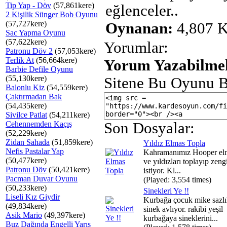
Tip Yap - Döv
(57,861kere)
eğlenceler..
2 Kişilik Sünger Bob Oyunu
(57,727kere)
Oynanan:
4,807 K
Sac Yapma Oyunu
(57,622kere)
Yorumlar:
Patronu Döv 2
(57,053kere)
Terlik At
(56,664kere)
Yorum Yazabilmek
Barbie Defile Oyunu
(55,130kere)
Sitene Bu Oyunu B
Balonlu Kiz
(54,559kere)
Çaktırmadan Bak
(54,435kere)
Sivilce Patlat
(54,211kere)
Cehennemden Kaçış
Son Dosyalar:
(52,229kere)
Zidan Sahada
(51,859kere)
Yıldız Elmas Topla
Nefis Pastalar Yap
Kahramanımız Hooper elm
(50,477kere)
ve yıldızları toplayıp zen
Patronu Döv
(50,421kere)
istiyor. Kl...
Pacman Duvar Oyunu
(Played: 3,554 times)
(50,233kere)
Sinekleri Ye !!
Liseli Kız Giydir
Kurbağa çocuk mike sazlı
(49,834kere)
sinek avlıyor. rakibi yeşil
Asik Mario
(49,397kere)
kurbağaya sineklerini...
Buz Dağında Engelli Yarış