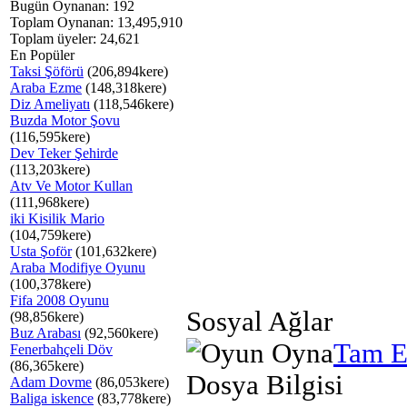
Bugün Oynanan: 192
Toplam Oynanan: 13,495,910
Toplam üyeler: 24,621
En Popüler
Taksi Şöförü
(206,894kere)
Araba Ezme
(148,318kere)
Diz Ameliyatı
(118,546kere)
Buzda Motor Şovu
(116,595kere)
Dev Teker Şehirde
(113,203kere)
Atv Ve Motor Kullan
(111,968kere)
iki Kisilik Mario
(104,759kere)
Usta Şoför
(101,632kere)
Araba Modifiye Oyunu
(100,378kere)
Fifa 2008 Oyunu
Sosyal Ağlar
(98,856kere)
Buz Arabası
(92,560kere)
Tam E
Fenerbahçeli Döv
(86,365kere)
Dosya Bilgisi
Adam Dovme
(86,053kere)
Baliga iskence
(83,778kere)