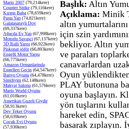
Başlık:
Altın Yumu
Mario 2007
(79,214kere)
Counter Strike
(79,116kere)
Açıklama:
Minik 
Kızgın Baba
(78,659kere)
Pasta Yap
(74,821kere)
altın yumurtaların
Galatasarayli Dov
(69,337kere)
için szin yardımını
Ağaçda Ev Yap
(67,998kere)
Motorlu Savasçi
(67,137kere)
bekliyor. Altın yum
3D Ralli Yarışı
(66,922kere)
Piskopat söför
(66,893kere)
ve paraları toplark
Engelli Motor Yarışı
(66,775kere)
canavarlardan uza
Amazon Ormanlarinda
Engelleri Gecin
(64,547kere)
Oyun yüklendikten
Banyo Oyunu
(64,478kere)
Sinirliyim
(62,148kere)
PLAY butonuna ba
Makyaj Salonu
(61,576kere)
Mario World Oyunu
oyuna başlayın. K
(61,018kere)
Amerikan Guzeli Giydir
yön tuşlarını kulla
(58,913kere)
Dev Teker Oyunu
hareket edin, SPA
(58,639kere)
Çocuk Evi Oyunu
basarak zıplayın. İ
(57,930kere)