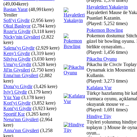
(Played: 1,578 times)
(49,004kere)
Hayaletleri Yakalayin
Bastan Yarat
(48,991kere)
Hayaletleri Mause ile Yak
Yeniler
Puanlari Kazanin.
Sofi'yi Giydir
(2,956 kere)
(Played: 5,252 times)
Okul Başlıyor
(2,784 kere)
Pokemon Bowling
Roze'u Giydir
(3,118 kere)
Pokemon dostumuz Stitch 
Nicky'nin Giysileri
(2,822
güzel bir bowling oyunu.
kere)
birlikte oynayalım...
Salena'yı Giydir
(2,929 kere)
(Played: 1,456 times)
Keny'i Giydir
(3,319 kere)
Silviya Giydir
(3,030 kere)
Pikachu Oyunu
Uma'yı Giydir
(3,528 kere)
Pikachu ile Civciv Toplay
Jil'in Giysileri
(2,750 kere)
Oynamak icin Mousenizi
Enna'nın Giysileri
(2,882
Kullanin.
kere)
(Played: 3,273 times)
Dona'yı Giydir
(3,426 kere)
Kafalara Vur
Iviy'i Giydir
(3,179 kere)
Türkçe hazırlanmış bir ka
Yüz Yap
(3,178 kere)
vurmaca oyunu, açıklamal
Kori'yi Giydir
(3,852 kere)
okuyarak mouse ve ...
Koni'yi Giydir
(3,923 kere)
(Played: 1,691 times)
Sportif Kız
(3,265 kere)
Hindiye Tüy
Nena'nın Giysileri
(2,964
Tüyleri yolunmuş hindiye
kere)
toplayın :) Mouse ile oyna
Anna'nın Giysileri
(3,258
oyun...
kere)