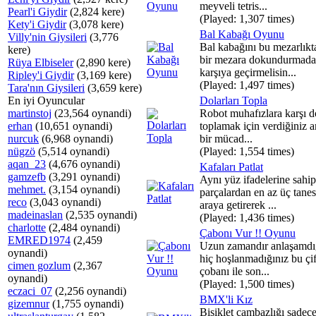
meyveli tetris...
Pearl'i Giydir
(2,824 kere)
(Played: 1,307 times)
Kety'i Giydir
(3,078 kere)
Bal Kabağı Oyunu
Villy'nin Giysileri
(3,776
Bal kabağını bu mezarlıkt
kere)
bir mezara dokundurmad
Rüya Elbiseler
(2,890 kere)
karşıya geçirmelisin...
Ripley'i Giydir
(3,169 kere)
(Played: 1,497 times)
Tara'nın Giysileri
(3,659 kere)
En iyi Oyuncular
Dolarları Topla
martinstoj
(23,564 oynandi)
Robot muhafızlara karşı do
erhan
(10,651 oynandi)
toplamak için verdiğiniz 
nurcuk
(6,968 oynandi)
bir mücad...
nügzö
(5,514 oynandi)
(Played: 1,554 times)
aqan_23
(4,676 oynandi)
Kafaları Patlat
gamzefb
(3,291 oynandi)
Aynı yüz ifadelerine sahip
mehmet.
(3,154 oynandi)
parçalardan en az üç tanes
reco
(3,043 oynandi)
araya getirerek ...
madeinaslan
(2,535 oynandi)
(Played: 1,436 times)
charlotte
(2,484 oynandi)
Çabonı Vur !! Oyunu
EMRED1974
(2,459
Uzun zamandır anlaşamdığ
oynandi)
hiç hoşlanmadığınız bu çif
cimen gozlum
(2,367
çobanı ile son...
oynandi)
(Played: 1,500 times)
eczaci_07
(2,256 oynandi)
BMX'li Kız
gizemnur
(1,755 oynandi)
Bisiklet cambazlığı sadec