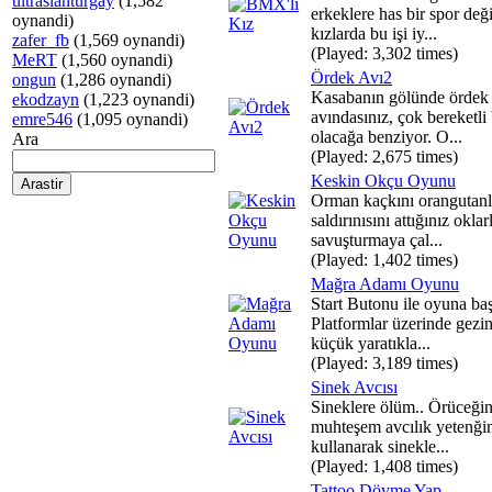
ultraslanturgay
(1,582
erkeklere has bir spor deği
oynandi)
kızlarda bu işi iy...
zafer_fb
(1,569 oynandi)
(Played: 3,302 times)
MeRT
(1,560 oynandi)
Ördek Avı2
ongun
(1,286 oynandi)
Kasabanın gölünde ördek
ekodzayn
(1,223 oynandi)
avındasınız, çok bereketli 
emre546
(1,095 oynandi)
olacağa benziyor. O...
Ara
(Played: 2,675 times)
Keskin Okçu Oyunu
Orman kaçkını orangutanl
saldırınısını attığınız oklar
savuşturmaya çal...
(Played: 1,402 times)
Mağra Adamı Oyunu
Start Butonu ile oyuna baş
Platformlar üzerinde gezi
küçük yaratıkla...
(Played: 3,189 times)
Sinek Avcısı
Sineklere ölüm.. Örüceğin
muhteşem avcılık yetenği
kullanarak sinekle...
(Played: 1,408 times)
Tattoo Dövme Yap