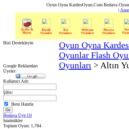
Oyun Oyna KardesOyun.Com Bedava Oyun 
|
Anas
Araba &
Sa
Klasik
Kız
Webcam
Macera
Motor
Oyun
Oyunlar
Oyunları
Oyunları
Oyunları
Bizi Destekleyin
Oyun Oyna Karde
Oyunlar Flash Oy
Oyunları
> Altın Y
Google Reklamları
Üyeler
Kullanıcı Adı:
Şifre:
Beni Hatırla
Bedava Üye Ol
Istatistikler
Toplam Oyun: 1,784