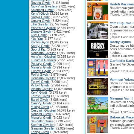
Roze'u Giydir
(3,115 kere)
Hedefi Kaçırma
Nicky'nin Giysileri
(2,821 kere)
Bakalım vaziyete
Salena'yı Giydir
(2,928 kere)
hedefi tutturmad
Keny'i Giydir
(3,316 kere)
(Played: 4,246 time
Silviya Giydir
(3,027 kere)
Uma'yı Giydir
(3,524 kere)
Yere Düşürme 
Jil'in Giysileri
(2,747 kere)
Oyun sahasında 
Enna'nın Giysileri
(2,879 kere)
düşürmeden mou
Dona'yı Giydir
(3,422 kere)
zıpla...
Iviy'i Giydir
(3,178 kere)
(Played: 1,462 time
Yüz Yap
(3,177 kere)
Rocky Oyunu
Kori'yi Giydir
(3,849 kere)
Dostumuz ve bü
Koni'yi Giydir
(3,920 kere)
boks antremanı
Sportif Kız
(3,263 kere)
kaybett...
Nena'nın Giysileri
(2,959 kere)
(Played: 1,311 time
Anna'nın Giysileri
(3,255 kere)
Luna'nın Giysileri
(2,951 kere)
Garfieldle Kari
Poula'yı Giydir
(2,909 kere)
Garfield Ve Diger
Maya'yı Giydir
(3,994 kere)
Cizin.
Funny'i Giydir
(2,854 kere)
(Played: 6,283 time
Poli'yi Giydir
(2,878 kere)
Hena'nın Giysileri
(2,832 kere)
Varmısın Yokm
Ferry'i Giydir
(3,096 kere)
Show Tv nin sev
Pinky'i Giydir
(2,964 kere)
yokmusun u artık
lola'nın Giysileri
(3,023 kere)
(Played: 17,355 ti
Kely'i Giydir
(3,275 kere)
Tera'yı Giydir
(3,168 kere)
Maymun Vur !!
Bare'i Giydir
(3,008 kere)
Bakalım 30 san
Carry'yi Giydir
(3,184 kere)
indirebileceksin
Yuki'yi Giydir
(3,143 kere)
LO...
Cesy'nin Giysileri
(4,075 kere)
(Played: 1,327 time
Nena'yı Giydir
(3,637 kere)
Baloncuk Mace
Mena'yı Giydir
(3,023 kere)
Minikler için ba
Sevgililer Günü
(3,730 kere)
ekranında zıplaya
Suzi'nin Giysileri
(2,824 kere)
(Played: 5,279 time
Gina'nın Giysileri
(2,929 kere)
Leni'yi Giydir
(2,924 kere)