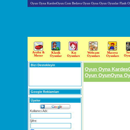
Oyun Oyna KardesOyun.Com Bedava Oyun Oyna Oyun Oyunlar Flash O
Araba &
Sa
Klasik
Kız
Webcam
Macera
Motor
Oyu
Oyunlar
Oyunları
Oyunları
Oyunları
Bizi Destekleyin
Oyun Oyna Kardes
Oyun OyunOyna Oyu
Google Reklamları
Üyeler
Kullanıcı Adı:
Şifre: