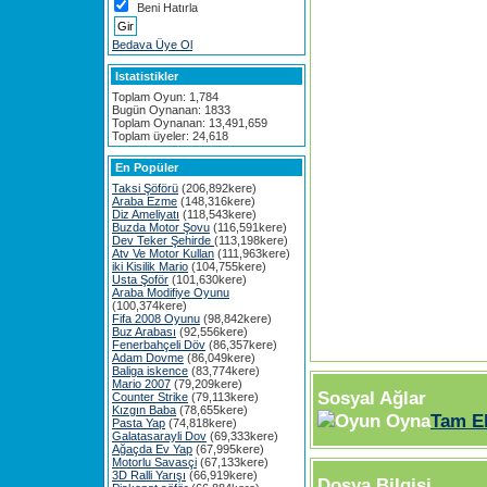
Beni Hatırla
Bedava Üye Ol
Istatistikler
Toplam Oyun: 1,784
Bugün Oynanan: 1833
Toplam Oynanan: 13,491,659
Toplam üyeler: 24,618
En Popüler
Taksi Şöförü
(206,892kere)
Araba Ezme
(148,316kere)
Diz Ameliyatı
(118,543kere)
Buzda Motor Şovu
(116,591kere)
Dev Teker Şehirde
(113,198kere)
Atv Ve Motor Kullan
(111,963kere)
iki Kisilik Mario
(104,755kere)
Usta Şoför
(101,630kere)
Araba Modifiye Oyunu
(100,374kere)
Fifa 2008 Oyunu
(98,842kere)
Buz Arabası
(92,556kere)
Fenerbahçeli Döv
(86,357kere)
Adam Dovme
(86,049kere)
Baliga iskence
(83,774kere)
Mario 2007
(79,209kere)
Sosyal Ağlar
Counter Strike
(79,113kere)
Kızgın Baba
(78,655kere)
Tam E
Pasta Yap
(74,818kere)
Galatasarayli Dov
(69,333kere)
Ağaçda Ev Yap
(67,995kere)
Motorlu Savasçi
(67,133kere)
3D Ralli Yarışı
(66,919kere)
Dosya Bilgisi