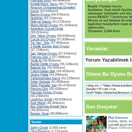
Piskopat söför
(66,884kere)
Engelli Motor Yarışı
(66,771kere)
Başlık:
Fasülye Avcısı
Amazon Ormanlarinda Engelleri
Açıklama:
Yeşil minik fasüly
Gecin
(64,543kere)
sanmayın fasülyeler çok kü
Banyo Oyunu
(64,475kere)
sonra READY ? butonunu tık
Sinirliyim
(62,142kere)
Mouse ve sol tıklama ile ora
Makyaj Salonu
(61,572kere)
kaybolan fasülyelere nşan alı
Mario World Oyunu
(61,015kere)
eğlenceler..
Amerikan Guzeli Giydir
Oynanan:
2,546 Kere
(58,911kere)
Dev Teker Oyunu
(58,636kere)
Çocuk Evi Oyunu
(57,928kere)
Tip Yap - Döv
(57,855kere)
2 Kişilik Sünger Bob Oyunu
Yorumlar:
(57,719kere)
Sac Yapma Oyunu
(57,616kere)
Patronu Döv 2
(57,049kere)
Yorum Yazabilmek İç
Terlik At
(56,662kere)
Barbie Defile Oyunu
(55,128kere)
Balonlu Kiz
(54,555kere)
Çaktırmadan Bak
(54,432kere)
Sitene Bu Oyunu Be
Sivilce Patlat
(54,206kere)
Cehennemden Kaçış
(52,226kere)
Zidan Sahada
(51,855kere)
Nefis Pastalar Yap
(50,475kere)
Patronu Döv
(50,420kere)
Pacman Duvar Oyunu
(50,230kere)
Liseli Kız Giydir
(49,833kere)
Asik Mario
(49,393kere)
Son Dosyalar:
Buz Dağında Engelli Yarış
(49,002kere)
Bastan Yarat
(48,989kere)
Plaj Garsonu
Günes, deniz, kums
Yeniler
yaztatili güzel am
Sofi'yi Giydir
(2,955 kere)
(Played: 4,630 time
Okul Başlıyor
(2,779 kere)