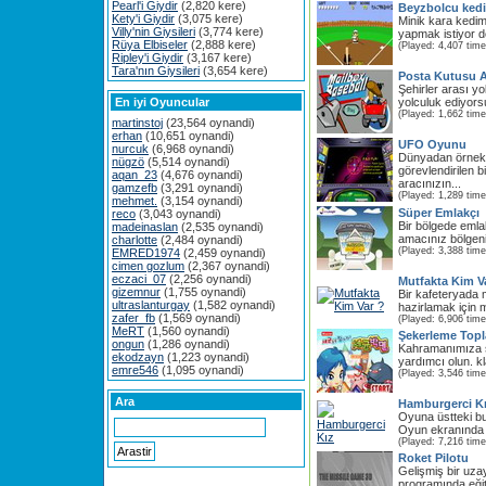
Pearl'i Giydir
(2,820 kere)
Beyzbolcu ked
Kety'i Giydir
(3,075 kere)
Minik kara kedim
Villy'nin Giysileri
(3,774 kere)
yapmak istiyor d
Rüya Elbiseler
(2,888 kere)
(Played: 4,407 time
Ripley'i Giydir
(3,167 kere)
Tara'nın Giysileri
(3,654 kere)
Posta Kutusu A
Şehirler arası yo
En iyi Oyuncular
yolculuk ediyors
(Played: 1,662 time
martinstoj
(23,564 oynandi)
erhan
(10,651 oynandi)
UFO Oyunu
nurcuk
(6,968 oynandi)
Dünyadan örnek 
nügzö
(5,514 oynandi)
görevlendirilen b
aqan_23
(4,676 oynandi)
aracınızın...
gamzefb
(3,291 oynandi)
(Played: 1,289 time
mehmet.
(3,154 oynandi)
Süper Emlakçı
reco
(3,043 oynandi)
Bir bölgede emla
madeinaslan
(2,535 oynandi)
amacınız bölgeni
charlotte
(2,484 oynandi)
(Played: 3,388 time
EMRED1974
(2,459 oynandi)
cimen gozlum
(2,367 oynandi)
eczaci_07
(2,256 oynandi)
Mutfakta Kim V
gizemnur
(1,755 oynandi)
Bir kafeteryada m
ultraslanturgay
(1,582 oynandi)
hazirlamak için m
zafer_fb
(1,569 oynandi)
(Played: 6,906 time
MeRT
(1,560 oynandi)
Şekerleme Top
ongun
(1,286 oynandi)
Kahramanımıza ş
ekodzayn
(1,223 oynandi)
yardımcı olun. kl
emre546
(1,095 oynandi)
(Played: 3,546 time
Ara
Hamburgerci K
Oyuna üstteki bu
Oyun ekranında s
(Played: 7,216 time
Roket Pilotu
Gelişmiş bir uza
programında eğiti