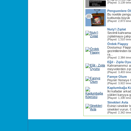
(Played: 3,139 time
Penguenlere Öl
Bu noelde pengue
kutbunda büyük k
(Played: 2,873 time
Nuty'i Zıplat
Sevimli kahrama
zıplatmaya çalış
(Played: 1,510 time
Ördek Flappy
Dostumuz Flappy
gezintilerinden b
ra...
(Played: 2,384 time
Eğil - Zıpla Oy
Kahramanımız all
meyvelerden zıpl
(Played: 3,403 time
Fareye Olum
Peyniri Yemeye 
(Played: 3,922 time
Kaplumbağa K
İki kafadar arka
yükleri karşıya g
(Played: 1,336 time
Sinekleri Avla
Evinizi sinekler 
sinekleri vurun. 
(Played: 2,342 time