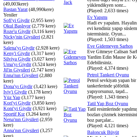
(49,003kere)
yüklendikyen sonr...
Bastan Yarat
(48,990kere)
(Played: 2,633 times)
Yeniler
Ev Yapımı
Sofi'yi Giydir
(2,955 kere)
Hadi ev yapalım. Hayalin
Okul Başlıyor
(2,779 kere)
evi kendiniz yapıp süsle
Roze'u Giydir
(3,116 kere)
istermisiniz. Oyun...
Nicky'nin Giysileri
(2,821
(Played: 1,503 times)
kere)
Eve Gidemeyen Sarhos
Salena'yı Giydir
(2,928 kere)
Eve Gitmeye Calisan Sar
Keny'i Giydir
(3,317 kere)
Yardim Edin Mause ile K
Silviya Giydir
(3,027 kere)
Edebilirsiniz.
Uma'yı Giydir
(3,524 kere)
(Played: 4,374 times)
Jil'in Giysileri
(2,747 kere)
Petrol Tankeri Oyunu
Enna'nın Giysileri
(2,880
Petrol sevkiyatı yapan bir
kere)
tankerlerinde şöförlük
Dona'yı Giydir
(3,423 kere)
yapıyorsunuz, taşıd...
Iviy'i Giydir
(3,178 kere)
(Played: 1,343 times)
Yüz Yap
(3,177 kere)
Kori'yi Giydir
(3,850 kere)
Tatil Yap Boz Oyunu
Koni'yi Giydir
(3,921 kere)
Tatil resimlerinde yapılmı
Sportif Kız
(3,264 kere)
bozları çözmek istermisin
Nena'nın Giysileri
(2,959
boz parçalar...
kere)
(Played: 4,121 times)
Anna'nın Giysileri
(3,257
Baloncuk Büyüt
kere)