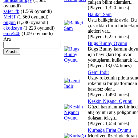
ultraslanturgay
(1,582
çalışan bilim adamları...
oynandi)
(Played: 1,320 times)
zafer_fb
(1,569 oynandi)
Balikçi Sam
MeRT
(1,560 oynandi)
Usta balikçimiz avda. Bu 
ongun
(1,286 oynandi)
çok iddali türlü türlü eki
ekodzayn
(1,223 oynandi)
aletleri var...
emre546
(1,095 oynandi)
(Played: 6,225 times)
Ara
Bugs Bunny Oyunu
Bugs Bunny karnını doy
için havuçları topluyor
yöntuşlarını kullanarak k..
(Played: 13,074 times)
Gemi İndir
Uzay roketinin pilotu sun
roketinizi bir platformdan
hasarsız olar...
(Played: 1,490 times)
Keskin Nişancı Oyunu
Güzel hazırlanmış bir hed
atış oyunu atış poligonun
dolaşan teleşlı...
(Played: 1,654 times)
Kurbağa Fırlat Oyunu
Merdiven üzerinde duran 