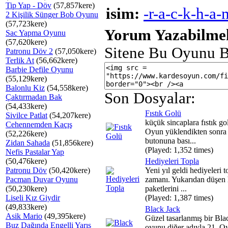
Tip Yap - Döv
(57,857kere)
isim:
-r-a-c-k-h-a-
2 Kişilik Sünger Bob Oyunu
(57,723kere)
Yorum Yazabilmek
Sac Yapma Oyunu
(57,620kere)
Sitene Bu Oyunu B
Patronu Döv 2
(57,050kere)
Terlik At
(56,662kere)
Barbie Defile Oyunu
(55,129kere)
Balonlu Kiz
(54,558kere)
Son Dosyalar:
Çaktırmadan Bak
(54,433kere)
Fıstık Golü
Sivilce Patlat
(54,207kere)
küçük sincaplara fıstık gol
Cehennemden Kaçış
Oyun yüklendikten sonr
(52,226kere)
butonuna bası...
Zidan Sahada
(51,856kere)
(Played: 1,352 times)
Nefis Pastalar Yap
(50,476kere)
Hediyeleri Topla
Patronu Döv
(50,420kere)
Yeni yıl geldi hediyeleri 
Pacman Duvar Oyunu
zamanı. Yukarıdan düşen
(50,230kere)
paketlerini ...
Liseli Kız Giydir
(Played: 1,387 times)
(49,833kere)
Black Jack
Asik Mario
(49,395kere)
Güzel tasarlanmış bir Bla
Buz Dağında Engelli Yarış
oyunu diğer adıyla 21. O