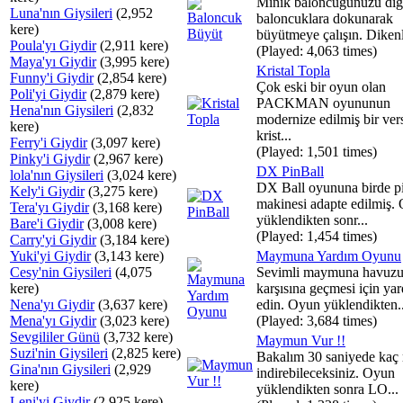
Minik baloncuğunuzu diğ
Luna'nın Giysileri
(2,952
baloncuklara dokunarak
kere)
büyütmeye çalışın. Dikenli
Poula'yı Giydir
(2,911 kere)
(Played: 4,063 times)
Maya'yı Giydir
(3,995 kere)
Kristal Topla
Funny'i Giydir
(2,854 kere)
Çok eski bir oyun olan
Poli'yi Giydir
(2,879 kere)
PACKMAN oyununun
Hena'nın Giysileri
(2,832
modernize edilmiş bir ver
kere)
krist...
Ferry'i Giydir
(3,097 kere)
(Played: 1,501 times)
Pinky'i Giydir
(2,967 kere)
DX PinBall
lola'nın Giysileri
(3,024 kere)
DX Ball oyununa birde pi
Kely'i Giydir
(3,275 kere)
makinesi adapte edilmiş.
Tera'yı Giydir
(3,168 kere)
yüklendikten sonr...
Bare'i Giydir
(3,008 kere)
(Played: 1,454 times)
Carry'yi Giydir
(3,184 kere)
Yuki'yi Giydir
(3,143 kere)
Maymuna Yardım Oyunu
Cesy'nin Giysileri
(4,075
Sevimli maymuna havuz
kere)
karşısına geçmesi için ya
Nena'yı Giydir
(3,637 kere)
edin. Oyun yüklendikten..
Mena'yı Giydir
(3,023 kere)
(Played: 3,684 times)
Sevgililer Günü
(3,732 kere)
Maymun Vur !!
Suzi'nin Giysileri
(2,825 kere)
Bakalım 30 saniyede ka
Gina'nın Giysileri
(2,929
indirebileceksiniz. Oyun
kere)
yüklendikten sonra LO...
Leni'yi Giydir
(2,925 kere)