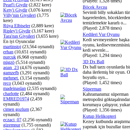
(Played: 1,328 times)
Pearl'i Giydir
(2,822 kere)
Böcek Avcısı
Kety'i Giydir
(3,076 kere)
Sevimli billy sokakları tü
Villy'nin Giysileri
(3,775
haşerelerden, böceklerden
kere)
temizlemekte kararlı o...
Rüya Elbiseler
(2,889 kere)
(Played: 2,878 times)
Ripley'i Giydir
(3,167 kere)
Kedileri Vur Oyunu
Tara'nın Giysileri
(3,655 kere)
Kedi sevmeyenlere başka b
En iyi Oyuncular
oyunu, kedisevmezmisini
martinstoj
(23,564 oynandi)
kedi sevenle...
erhan
(10,651 oynandi)
(Played: 1,294 times)
nurcuk
(6,968 oynandi)
3D Dx Ball
nügzö
(5,514 oynandi)
Dx ball tarzı oyunlarda b
aqan_23
(4,676 oynandi)
daha ilerlemiş bir oyun. 
gamzefb
(3,291 oynandi)
boyutlu oyn...
mehmet.
(3,154 oynandi)
(Played: 1,452 times)
reco
(3,043 oynandi)
madeinaslan
(2,535 oynandi)
Süperman
charlotte
(2,484 oynandi)
Kahramanımız süperman
EMRED1974
(2,459
metropolisi göktaşalrında
oynandi)
korumaya çalışıyor, yukarı
cimen gozlum
(2,367
(Played: 1,356 times)
oynandi)
Kutup Helikopteri
eczaci_07
(2,256 oynandi)
Kezey kutbunda araştırm
gizemnur
(1,755 oynandi)
yapmak için buzullar üze