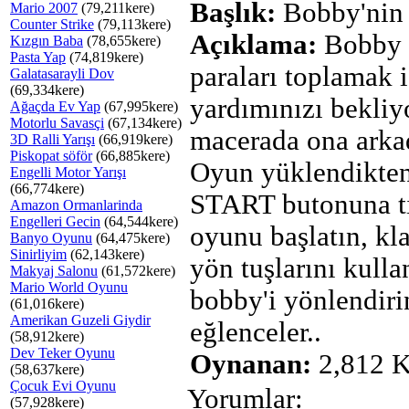
Başlık:
Bobby'nin
Mario 2007
(79,211kere)
Counter Strike
(79,113kere)
Açıklama:
Bobby a
Kızgın Baba
(78,655kere)
Pasta Yap
(74,819kere)
paraları toplamak 
Galatasarayli Dov
(69,334kere)
yardımınızı bekliy
Ağaçda Ev Yap
(67,995kere)
Motorlu Savasçi
(67,134kere)
macerada ona arka
3D Ralli Yarışı
(66,919kere)
Piskopat söför
(66,885kere)
Oyun yüklendikten
Engelli Motor Yarışı
(66,774kere)
START butonuna t
Amazon Ormanlarinda
Engelleri Gecin
(64,544kere)
oyunu başlatın, k
Banyo Oyunu
(64,475kere)
Sinirliyim
(62,143kere)
yön tuşlarını kulla
Makyaj Salonu
(61,572kere)
Mario World Oyunu
bobby'i yönlendirin
(61,016kere)
Amerikan Guzeli Giydir
eğlenceler..
(58,912kere)
Dev Teker Oyunu
Oynanan:
2,812 K
(58,637kere)
Çocuk Evi Oyunu
Yorumlar:
(57,928kere)