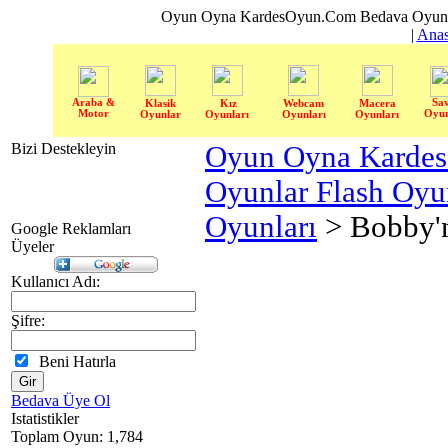
Oyun Oyna KardesOyun.Com Bedava Oyun 
|
Anas
Araba &
Sa
Klasik
Kız
Webcam
Macera
Motor
Oyun
Oyunlar
Oyunları
Oyunları
Oyunları
Bizi Destekleyin
Oyun Oyna Karde
Oyunlar Flash Oy
Oyunları
> Bobby'n
Google Reklamları
Üyeler
Kullanıcı Adı:
Şifre:
Beni Hatırla
Bedava Üye Ol
Istatistikler
Toplam Oyun: 1,784