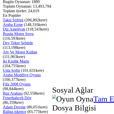
Bugün Oynanan: 1889
Toplam Oynanan: 13,493,794
Toplam üyeler: 24,619
En Popüler
Taksi Şöförü
(206,892kere)
Araba Ezme
(148,316kere)
Diz Ameliyatı
(118,543kere)
Buzda Motor Şovu
(116,593kere)
Dev Teker Şehirde
(113,198kere)
Atv Ve Motor Kullan
(111,963kere)
iki Kisilik Mario
(104,755kere)
Usta Şoför
(101,631kere)
Araba Modifiye Oyunu
(100,377kere)
Fifa 2008 Oyunu
Sosyal Ağlar
(98,844kere)
Buz Arabası
(92,558kere)
Tam E
Fenerbahçeli Döv
(86,359kere)
Dosya Bilgisi
Adam Dovme
(86,051kere)
Baliga iskence
(83,775kere)